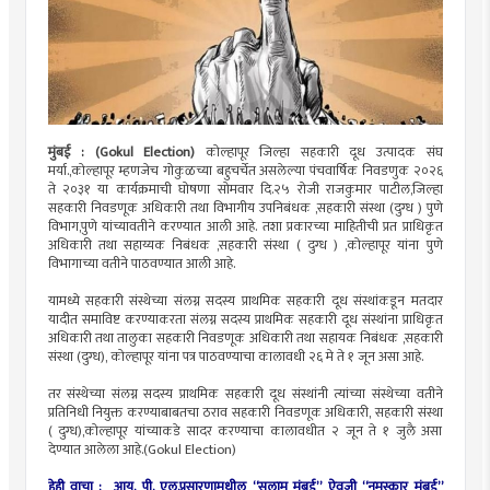
मुंबई : (Gokul Election)
कोल्हापूर जिल्हा सहकारी दूध उत्पादक संघ
मर्या.,कोल्हापूर म्हणजेच गोकुळच्या बहुचर्चेत असलेल्या पंचवार्षिक निवडणुक २०२६
ते २०३१ या कार्यक्रमाची घोषणा सोमवार दि.२५ रोजी राजकुमार पाटील,जिल्हा
सहकारी निवडणूक अधिकारी तथा विभागीय उपनिबंधक ,सहकारी संस्था (दुग्ध ) पुणे
विभाग,पुणे यांच्यावतीने करण्यात आली आहे. तशा प्रकारच्या माहितीची प्रत प्राधिकृत
अधिकारी तथा सहाय्यक निबंधक ,सहकारी संस्था ( दुग्ध ) ,कोल्हापूर यांना पुणे
विभागाच्या वतीने पाठवण्यात आली आहे.
यामध्ये सहकारी संस्थेच्या संलग्न सदस्य प्राथमिक सहकारी दूध संस्थांकडून मतदार
यादीत समाविष्ट करण्याकरता संलग्न सदस्य प्राथमिक सहकारी दूध संस्थांना प्राधिकृत
अधिकारी तथा तालुका सहकारी निवडणूक अधिकारी तथा सहायक निबंधक ,सहकारी
संस्था (दुग्ध), कोल्हापूर यांना पत्र पाठवण्याचा कालावधी २६ मे ते १ जून असा आहे.
तर संस्थेच्या संलग्न सदस्य प्राथमिक सहकारी दूध संस्थांनी त्यांच्या संस्थेच्या वतीने
प्रतिनिधी नियुक्त करण्याबाबतचा ठराव सहकारी निवडणूक अधिकारी, सहकारी संस्था
( दुग्ध),कोल्हापूर यांच्याकडे सादर करण्याचा कालावधीत २ जून ते १ जुलै असा
देण्यात आलेला आहे.(Gokul Election)
हेही वाचा :
आय. पी. एल.प्रसारणामधील “सलाम मुंबई” ऐवजी “नमस्कार मुंबई”