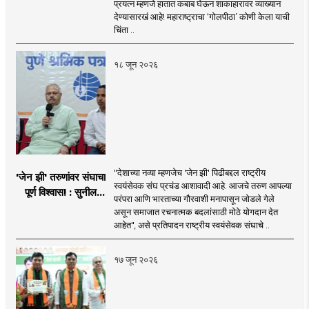
प्रयत्न म्हणजे हातात कबाब घेऊन शाकाहारावर व्याख्यान
प्रयत्न - नवनाथ बन
देण्यासारखं आहे! महाराष्ट्राचा ‘गोलपीठा’ कोणी केला याची
चिंता ..
१८ जून २०२६
"देशाच्या नव्या म्हणजेच 'जेन झी' पिढीबद्दल राष्ट्रीय
'जेन झी' तरुणांवर संघाचा
स्वयंसेवक संघ प्रचंड आशावादी आहे. आजचे तरुण आपल्या
पूर्ण विश्वास! : सुनील
परंपरा आणि भारताच्या गौरवाशी मनापासून जोडले गेले
आंबेकर
असून समाजात रचनात्मक बदलांसाठी मोठे योगदान देत
आहेत", असे प्रतिपादन राष्ट्रीय स्वयंसेवक संघाचे ..
१७ जून २०२६