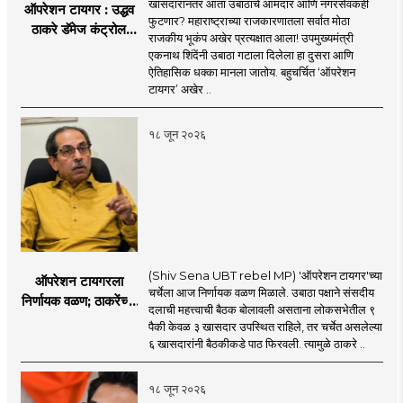
खासदारांनंतर आता उबाठाचे आमदार आणि नगरसेवकही
ऑपरेशन टायगर : उद्धव
फुटणार? महाराष्ट्राच्या राजकारणातला सर्वात मोठा
ठाकरे डॅमेज कंट्रोल
राजकीय भूकंप अखेर प्रत्यक्षात आला! उपमुख्यमंत्री
करण्यात सपशेल अपयशी!
एकनाथ शिंदेंनी उबाठा गटाला दिलेला हा दुसरा आणि
सहा खासदारांनंतर
ऐतिहासिक धक्का मानला जातोय. बहुचर्चित ‘ऑपरेशन
आमदारांसह नगरसेवकही
टायगर’ अखेर ..
शिंदेंकडे जाण्याच्या चर्चा
सुरू
१८ जून २०२६
(Shiv Sena UBT rebel MP) 'ऑपरेशन टायगर'च्या
ऑपरेशन टायगरला
चर्चेला आज निर्णायक वळण मिळाले. उबाठा पक्षाने संसदीय
निर्णायक वळण; ठाकरेंच्या
दलाची महत्त्वाची बैठक बोलावली असताना लोकसभेतील ९
बैठकीला ६ खासदार
पैकी केवळ ३ खासदार उपस्थित राहिले, तर चर्चेत असलेल्या
गैरहजर, थेट शिंदे सेनेत
६ खासदारांनी बैठकीकडे पाठ फिरवली. त्यामुळे ठाकरे ..
विलीन होण्याचा प्रस्ताव?
१८ जून २०२६