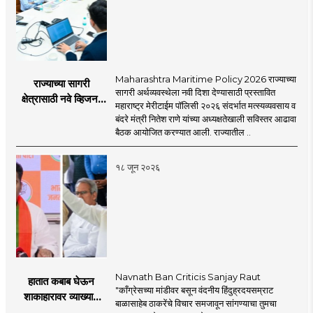
Maharashtra Maritime Policy 2026 राज्याच्या
राज्याच्या सागरी
सागरी अर्थव्यवस्थेला नवी दिशा देण्यासाठी प्रस्तावित
क्षेत्रासाठी नवे व्हिजन;
महाराष्ट्र मेरीटाईम पॉलिसी २०२६ संदर्भात मत्स्यव्यवसाय व
'महाराष्ट्र मेरीटाईम
बंदरे मंत्री नितेश राणे यांच्या अध्यक्षतेखाली सविस्तर आढावा
पॉलिसी २०२६'चा
बैठक आयोजित करण्यात आली. राज्यातील ..
प्रस्ताव
१८ जून २०२६
Navnath Ban Criticis Sanjay Raut
हातात कबाब घेऊन
"काँग्रेसच्या मांडीवर बसून वंदनीय हिंदुह्रदयसम्राट
शाकाहारावर व्याख्यान
बाळासाहेब ठाकरेंचे विचार समजावून सांगण्याचा तुमचा
देण्यासारखा राऊत यांचा