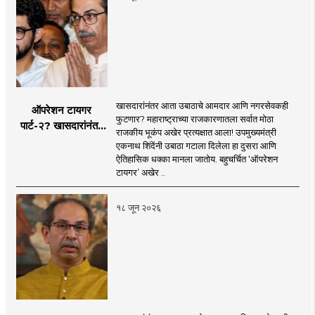
खासदारांनंतर आता उबाठाचे आमदार आणि नगरसेवकही
ऑपरेशन टायगर
फुटणार? महाराष्ट्राच्या राजकारणातला सर्वात मोठा
पार्ट-२? खासदारांनंतर
राजकीय भूकंप अखेर प्रत्यक्षात आला! उपमुख्यमंत्री
आता आमदार आणि
एकनाथ शिंदेंनी उबाठा गटाला दिलेला हा दुसरा आणि
नगरसेवकही शिंदेंच्या
ऐतिहासिक धक्का मानला जातोय. बहुचर्चित ‘ऑपरेशन
वाटेवर?
टायगर’ अखेर ..
१८ जून २०२६