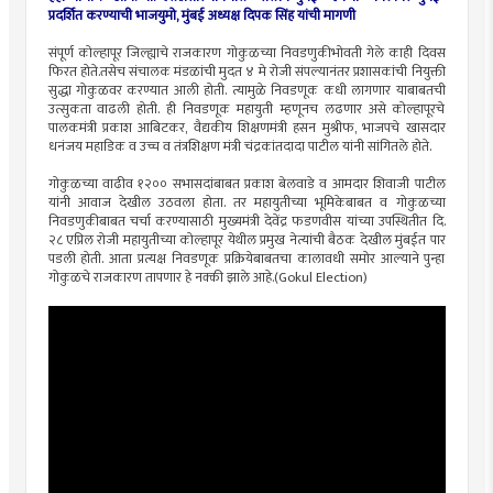
प्रदर्शित करण्याची भाजयुमो, मुंबई अध्यक्ष दिपक सिंह यांची मागणी
संपूर्ण कोल्हापूर जिल्ह्याचे राजकारण गोकुळच्या निवडणुकीभोवती गेले काही दिवस
फिरत होते.तसेच संचालक मंडळांची मुदत ४ मे रोजी संपल्यानंतर प्रशासकांची नियुक्ती
सुद्धा गोकुळवर करण्यात आली होती. त्यामुळे निवडणूक कधी लागणार याबाबतची
उत्सुकता वाढली होती. ही निवडणूक महायुती म्हणूनच लढणार असे कोल्हापूरचे
पालकमंत्री प्रकाश आबिटकर, वैद्यकीय शिक्षणमंत्री हसन मुश्रीफ, भाजपचे खासदार
धनंजय महाडिक व उच्च व तंत्रशिक्षण मंत्री चंद्रकांतदादा पाटील यांनी सांगितले होते.
गोकुळच्या वाढीव १२०० सभासदांबाबत प्रकाश बेलवाडे व आमदार शिवाजी पाटील
यांनी आवाज देखील उठवला होता. तर महायुतीच्या भूमिकेबाबत व गोकुळच्या
निवडणुकीबाबत चर्चा करण्यासाठी मुख्यमंत्री देवेंद्र फडणवीस यांच्या उपस्थितीत दि.
२८ एप्रिल रोजी महायुतीच्या कोल्हापूर येथील प्रमुख नेत्यांची बैठक देखील मुंबईत पार
पडली होती. आता प्रत्यक्ष निवडणूक प्रक्रियेबाबतचा कालावधी समोर आल्याने पुन्हा
गोकुळचे राजकारण तापणार हे नक्की झाले आहे.(Gokul Election)