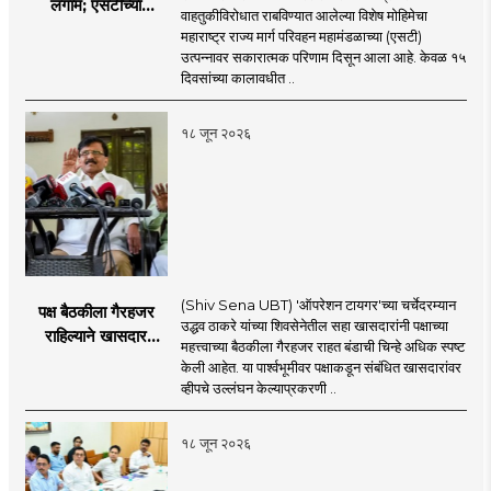
लगाम; एसटीच्या
वाहतुकीविरोधात राबविण्यात आलेल्या विशेष मोहिमेचा
उत्पन्नात १५ दिवसांत
महाराष्ट्र राज्य मार्ग परिवहन महामंडळाच्या (एसटी)
४३.८३ कोटींची वाढ!
उत्पन्नावर सकारात्मक परिणाम दिसून आला आहे. केवळ १५
दिवसांच्या कालावधीत ..
१८ जून २०२६
(Shiv Sena UBT) 'ऑपरेशन टायगर'च्या चर्चेदरम्यान
पक्ष बैठकीला गैरहजर
उद्धव ठाकरे यांच्या शिवसेनेतील सहा खासदारांनी पक्षाच्या
राहिल्याने खासदार
महत्त्वाच्या बैठकीला गैरहजर राहत बंडाची चिन्हे अधिक स्पष्ट
अपात्र ठरू शकतात का?
केली आहेत. या पार्श्वभूमीवर पक्षाकडून संबंधित खासदारांवर
व्हीप आणि कायदा नेमकं
व्हीपचे उल्लंघन केल्याप्रकरणी ..
काय सांगतो?
१८ जून २०२६