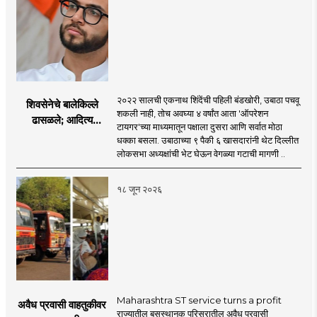
२०२२ सालची एकनाथ शिंदेंची पहिली बंडखोरी, उबाठा पचवू
शिवसेनेचे बालेकिल्ले
शकली नाही, तोच अवघ्या ४ वर्षांत आता 'ऑपरेशन
ढासळले; आदित्य
टायगर'च्या माध्यमातून पक्षाला दुसरा आणि सर्वात मोठा
ठाकरेंच्या नेतृत्वावरच
धक्का बसला. उबाठाच्या ९ पैकी ६ खासदारांनी थेट दिल्लीत
प्रश्नचिन्ह? ठाकरे ब्रँड
लोकसभा अध्यक्षांची भेट घेऊन वेगळ्या गटाची मागणी ..
नेमका कुठे चुकला?
१८ जून २०२६
Maharashtra ST service turns a profit
अवैध प्रवासी वाहतुकीवर
राज्यातील बसस्थानक परिसरातील अवैध प्रवासी