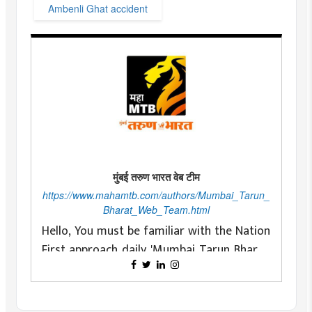
Ambenli Ghat accident
मुंबई तरुण भारत वेब टीम
https://www.mahamtb.com/authors/Mumbai_Tarun_
Bharat_Web_Team.html
Hello, You must be familiar with the Nation
First approach daily 'Mumbai Tarun Bharat'
as a newspaper committed to fearless and
Changing with time is essential for any
nationalist ideals and constantly doing
organization. Daily 'Mumbai Tarun Bharat'
conscious journalism for it. The journey of