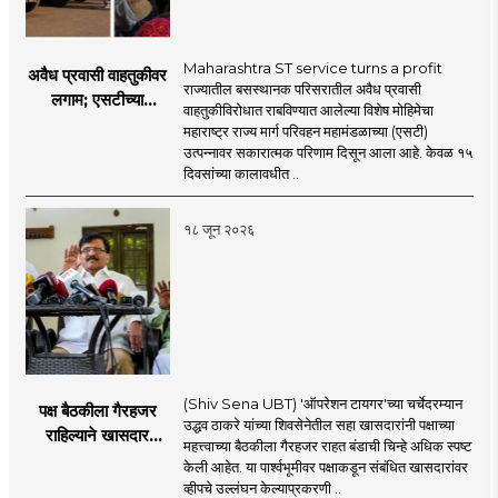
Maharashtra ST service turns a profit
अवैध प्रवासी वाहतुकीवर
राज्यातील बसस्थानक परिसरातील अवैध प्रवासी
लगाम; एसटीच्या
वाहतुकीविरोधात राबविण्यात आलेल्या विशेष मोहिमेचा
उत्पन्नात १५ दिवसांत
महाराष्ट्र राज्य मार्ग परिवहन महामंडळाच्या (एसटी)
४३.८३ कोटींची वाढ!
उत्पन्नावर सकारात्मक परिणाम दिसून आला आहे. केवळ १५
दिवसांच्या कालावधीत ..
१८ जून २०२६
(Shiv Sena UBT) 'ऑपरेशन टायगर'च्या चर्चेदरम्यान
पक्ष बैठकीला गैरहजर
उद्धव ठाकरे यांच्या शिवसेनेतील सहा खासदारांनी पक्षाच्या
राहिल्याने खासदार
महत्त्वाच्या बैठकीला गैरहजर राहत बंडाची चिन्हे अधिक स्पष्ट
अपात्र ठरू शकतात का?
केली आहेत. या पार्श्वभूमीवर पक्षाकडून संबंधित खासदारांवर
व्हीप आणि कायदा नेमकं
व्हीपचे उल्लंघन केल्याप्रकरणी ..