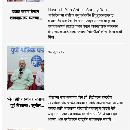
Navnath Ban Criticis Sanjay Raut
हातात कबाब घेऊन
"काँग्रेसच्या मांडीवर बसून वंदनीय हिंदुह्रदयसम्राट
शाकाहारावर व्याख्यान
बाळासाहेब ठाकरेंचे विचार समजावून सांगण्याचा तुमचा
देण्यासारखा राऊत यांचा
प्रयत्न म्हणजे हातात कबाब घेऊन शाकाहारावर व्याख्यान
प्रयत्न - नवनाथ बन
देण्यासारखं आहे! महाराष्ट्राचा ‘गोलपीठा’ कोणी केला याची
चिंता ..
१८ जून २०२६
"देशाच्या नव्या म्हणजेच 'जेन झी' पिढीबद्दल राष्ट्रीय
'जेन झी' तरुणांवर संघाचा
स्वयंसेवक संघ प्रचंड आशावादी आहे. आजचे तरुण आपल्या
पूर्ण विश्वास! : सुनील
परंपरा आणि भारताच्या गौरवाशी मनापासून जोडले गेले
आंबेकर
असून समाजात रचनात्मक बदलांसाठी मोठे योगदान देत
आहेत", असे प्रतिपादन राष्ट्रीय स्वयंसेवक संघाचे ..