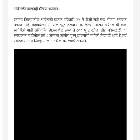
आंबेनळी घाटातही भीषण अपघात...
रायगड जिल्ह्यातील आंबेनळी घाटात रविवारी २४ मे रोजी रात्री एक भीषण अपघात
घडला आहे. महाबळेश्वर ते पोलादपूर दरम्यान असलेल्या घाटात पर्यटकांची एक
स्कॉर्पिओ गाडी अनियंत्रित होऊन थेट ७०० ते ८०० फूट खोल दरीत कोसळली. या
अपघातात गाडीतील सर्व ८ जणांचा जागीच मृत्यू झाल्याची माहिती मिळाली आहे. हे सर्व
पर्यटक सातारा जिल्ह्यातील नागरिक असल्याचे समजते.