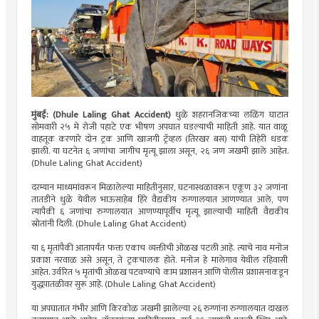
मुंबई: (Dhule Laling Ghat Accident)
धुळे शहरानजिकच्या लळिंग घाटात
सोमवारी २५ मे रोजी पहाटे एक भीषण अपघात घडल्याची माहिती आहे. यात वाळू
वाहतूक करणारे दोन ट्रक आणि खाजगी ट्रॅव्हल (तिरखर बस) यांची तिहेरी धडक
झाली. या घटनेत ६ जणांचा जागीच मृत्यू झाला असून, २६ जण जखमी झाले आहेत.
(Dhule Laling Ghat Accident)
दरम्यान माध्यमांवरून मिळालेल्या माहितीनुसार, घटनास्थळावरून एकूण ३२ जणांना
तातडीने धुळे येथील भाऊसाहेब हिरे वैद्यकीय रुग्णालयात आणण्यात आले, पण
त्यापैकी ६ जणांचा रुग्णालयात आणण्यापूर्वीच मृत्यू झाल्याची माहिती वैद्यकीय
स्रोतांनी दिली. (Dhule Laling Ghat Accident)
या ६ मृतांपैकी आतापर्यंत फक्त एकाच व्यक्तीची ओळख पटली आहे. त्याचे नाव मनोज
प्रकाश नरवाळ असे असून, ते ट्रकचालक होते. मनोज हे मालेगाव येथील रहिवासी
आहेत. उर्वरित ५ मृतांची ओळख पटवण्याचे काम प्रशासन आणि पोलीस प्रशासनाकडून
युद्धपातळीवर सुरू आहे. (Dhule Laling Ghat Accident)
या अपघातात गंभीर आणि किरकोळ जखमी झालेल्या २६ रुग्णांना रुग्णालयात दाखल