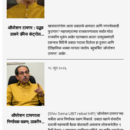
खासदारांनंतर आता उबाठाचे आमदार आणि नगरसेवकही
ऑपरेशन टायगर : उद्धव
फुटणार? महाराष्ट्राच्या राजकारणातला सर्वात मोठा
ठाकरे डॅमेज कंट्रोल
राजकीय भूकंप अखेर प्रत्यक्षात आला! उपमुख्यमंत्री
करण्यात सपशेल अपयशी!
एकनाथ शिंदेंनी उबाठा गटाला दिलेला हा दुसरा आणि
सहा खासदारांनंतर
ऐतिहासिक धक्का मानला जातोय. बहुचर्चित ‘ऑपरेशन
आमदारांसह नगरसेवकही
टायगर’ अखेर ..
शिंदेंकडे जाण्याच्या चर्चा
सुरू
१८ जून २०२६
(Shiv Sena UBT rebel MP) 'ऑपरेशन टायगर'च्या
ऑपरेशन टायगरला
चर्चेला आज निर्णायक वळण मिळाले. उबाठा पक्षाने संसदीय
निर्णायक वळण; ठाकरेंच्या
दलाची महत्त्वाची बैठक बोलावली असताना लोकसभेतील ९
बैठकीला ६ खासदार