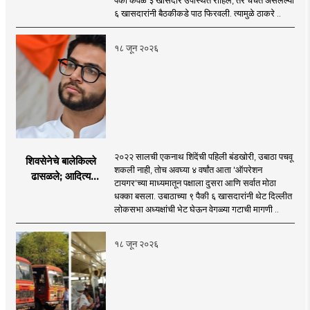
पैकी केवळ ३ खासदार उपस्थित राहिले, तर चर्चेत असलेल्या
गैरहजर, थेट शिंदे सेनेत
६ खासदारांनी बैठकीकडे पाठ फिरवली. त्यामुळे ठाकरे ..
विलीन होण्याचा प्रस्ताव?
१८ जून २०२६
२०२२ सालची एकनाथ शिंदेंची पहिली बंडखोरी, उबाठा पचवू
शिवसेनेचे बालेकिल्ले
शकली नाही, तोच अवघ्या ४ वर्षांत आता 'ऑपरेशन
ढासळले; आदित्य
टायगर'च्या माध्यमातून पक्षाला दुसरा आणि सर्वात मोठा
ठाकरेंच्या नेतृत्वावरच
धक्का बसला. उबाठाच्या ९ पैकी ६ खासदारांनी थेट दिल्लीत
प्रश्नचिन्ह? ठाकरे ब्रँड
लोकसभा अध्यक्षांची भेट घेऊन वेगळ्या गटाची मागणी ..
नेमका कुठे चुकला?
१८ जून २०२६