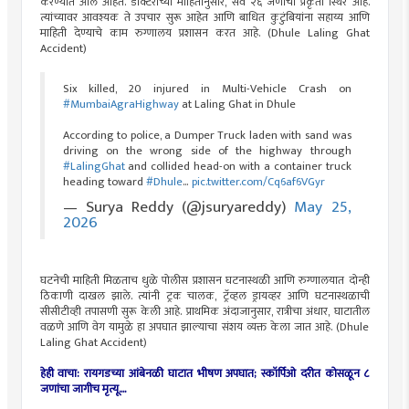
करण्यात आले आहेत. डॉक्टरांच्या माहितीनुसार, सर्व २६ जणांची प्रकृती स्थिर आहे.
त्यांच्यावर आवश्यक ते उपचार सुरू आहेत आणि बाधित कुटुंबियांना सहाय्य आणि
माहिती देण्याचे काम रुग्णालय प्रशासन करत आहे. (Dhule Laling Ghat
Accident)
Six killed, 20 injured in Multi-Vehicle Crash on
#MumbaiAgraHighway
at Laling Ghat in Dhule
According to police, a Dumper Truck laden with sand was
driving on the wrong side of the highway through
#LalingGhat
and collided head-on with a container truck
heading toward
#Dhule
…
pic.twitter.com/Cq6af6VGyr
— Surya Reddy (@jsuryareddy)
May 25,
2026
घटनेची माहिती मिळताच धुळे पोलीस प्रशासन घटनास्थळी आणि रुग्णालयात दोन्ही
ठिकाणी दाखल झाले. त्यांनी ट्रक चालक, ट्रॅव्हल ड्रायव्हर आणि घटनास्थळाची
सीसीटीव्ही तपासणी सुरू केली आहे. प्राथमिक अंदाजानुसार, रात्रीचा अंधार, घाटातील
वळणे आणि वेग यामुळे हा अपघात झाल्याचा संशय व्यक्त केला जात आहे. (Dhule
Laling Ghat Accident)
हेही वाचा: रायगडच्या आंबेनळी घाटात भीषण अपघात; स्कॉर्पिओ दरीत कोसळून ८
जणांचा जागीच मृत्यू....