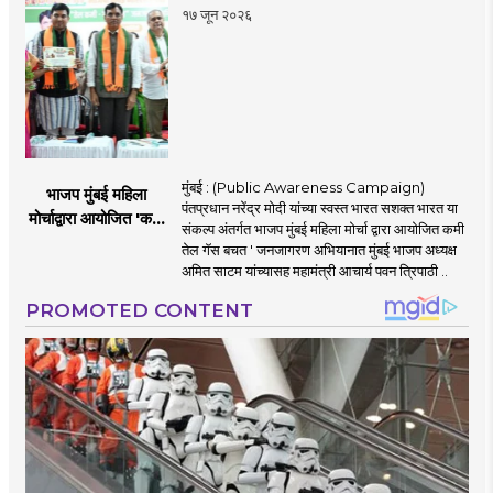
१७ जून २०२६
मुंबई : (Public Awareness Campaign)
भाजप मुंबई महिला
पंतप्रधान नरेंद्र मोदी यांच्या स्वस्त भारत सशक्त भारत या
मोर्चाद्वारा आयोजित 'कमी
संकल्प अंतर्गत भाजप मुंबई महिला मोर्चा द्वारा आयोजित कमी
तेल गॅस बचत ' उपक्रम
तेल गॅस बचत ' जनजागरण अभियानात मुंबई भाजप अध्यक्ष
अमित साटम यांच्यासह महामंत्री आचार्य पवन त्रिपाठी ..