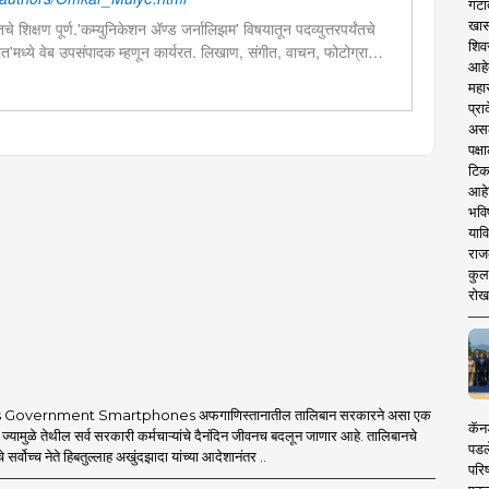
गटा
खास
चे शिक्षण पूर्ण.'कम्युनिकेशन ॲण्ड जर्नालिझम' विषयातून पदव्युत्तरपर्यंतचे
शिव
 भारत'मध्ये वेब उपसंपादक म्हणून कार्यरत. लिखाण, संगीत, वाचन, फोटोग्राफी,
आहे
शेष प्रावीण्य.बालपणापासून रा.स्व.संघाचा स्वयंसेवक
महार
प्रा
असले
पक्
टिक
आहे
भवि
याव
राज
कुलक
रोख
 Government Smartphones अफगाणिस्तानातील तालिबान सरकारने असा एक
कॅनड
 ज्यामुळे तेथील सर्व सरकारी कर्मचाऱ्यांचे दैनंदिन जीवनच बदलून जाणार आहे. तालिबानचे
पडल
 सर्वोच्च नेते हिबतुल्लाह अखुंदझादा यांच्या आदेशानंतर ..
परिष