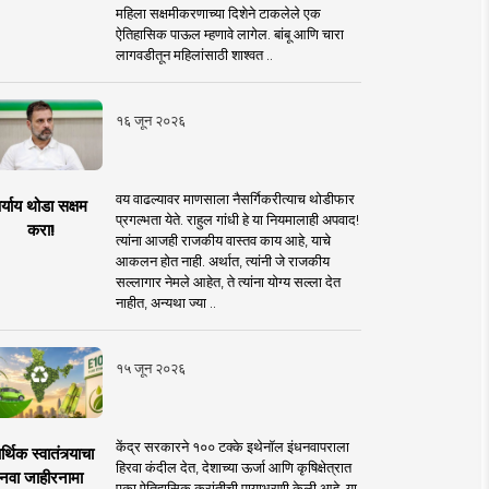
महिला सक्षमीकरणाच्या दिशेने टाकलेले एक
ऐतिहासिक पाऊल म्हणावे लागेल. बांबू आणि चारा
लागवडीतून महिलांसाठी शाश्वत ..
१६ जून २०२६
वय वाढल्यावर माणसाला नैसर्गिकरीत्याच थोडीफार
र्याय थोडा सक्षम
प्रगल्भता येते. राहुल गांधी हे या नियमालाही अपवाद!
करा!
त्यांना आजही राजकीय वास्तव काय आहे, याचे
आकलन होत नाही. अर्थात, त्यांनी जे राजकीय
सल्लागार नेमले आहेत, ते त्यांना योग्य सल्ला देत
नाहीत, अन्यथा ज्या ..
१५ जून २०२६
केंद्र सरकारने १०० टक्के इथेनॉल इंधनवापराला
्थिक स्वातंत्र्याचा
हिरवा कंदील देत, देशाच्या ऊर्जा आणि कृषिक्षेत्रात
नवा जाहीरनामा
एका ऐतिहासिक क्रांतीची पायाभरणी केली आहे. या