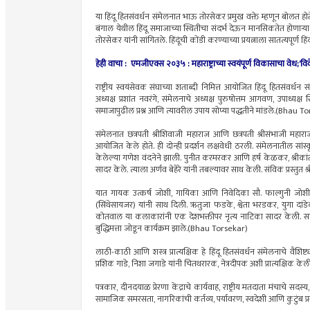
या हिंदू हितसंवर्धन संमेलनात भाऊ तोरसेकर प्रमुख वक्ते म्हणून बोलत 
बंगाल येथील हिंदू समाजाच्या स्थितीचा संदर्भ देऊन मानसिकतेत होणाऱ
तोरसेकर यांनी सांगितले. हिंदूंची कोंडी करण्याच्या प्रयत्नाला सातत्यपू
हेही वाचा : एमजीएक्स २०३५ : महाराष्ट्राच्या स्वयंपूर्ण विकासाचा वेध;'व
राष्ट्रीय स्वयंसेवक संघाच्या शताब्दी निमित्त आयोजित हिंदू हितसंवर्धन
अध्यक्ष प्रशांत नवरंगे, संमेलनाचे अध्यक्ष पुरुषोत्तम आगवण, उपाध्यक्
समाजापुढील प्रश्न आणि त्यावरील उपाय सोप्या पद्धतीने मांडले.(Bhau T
संमेलनात छत्रपती श्रीशिवाजी महाराज आणि छत्रपती श्रीसंभाजी महाराज यां
आयोजित केले होते. ही दोन्ही प्रदर्शन लक्षवेधी ठरली. संमेलनातील सा
केलेल्या गणेश वंदनेने झाली. पुनीत करमरकर आणि हर्ष केळकर, श्र
सादर केले. त्याला अर्णव बेहेरे यांनी तबल्यावर साथ केली. संविक प्रस्तुत श
यात गायक उत्कर्ष जोशी, गायिका आणि निवेदिका सौ. फाल्गुनी जोशी-
(सिंथेसायजर) यांनी साथ दिली. ऋतुजा फडके, श्वेता भरडकर, युगा दांड
कोतवाल या कलाकारांनी एक देशभक्तीपर नृत्य नाटिका सादर केली. सांस्कृ
बुद्धिमत्ता जोडून कार्यक्रम झाले.(Bhau Torsekar)
लाठी-काठी आणि शस्त्र प्रात्यक्षिक हे हिंदू हितसंवर्धन संमेलनाचे वैशिष
प्रशिक गाडे, निशा जगाडे यांनी चितथरारक, नेत्रदीपक अशी प्रात्यक्षिक केली. 
पत्रकार, दीनदयाळ प्रेरणा केंद्राचे कार्यवाह, राष्ट्रीय मतदाता मंचाचे 
सामाजिक समरसता, नागरिकांची कर्तव्य, पर्यावरण, स्वदेशी आणि कुटुंब प्रब