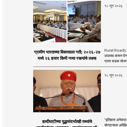
१८ जून २०२६
Rural Roads Indi
ग्रामीण भारताच्या विकासाला गती; २०२६-२७
उपलब्ध करून देण्
मध्ये २६ हजार किमी नव्या रस्त्यांचे लक्ष्य!
ग्राम सडक योजना 
१८ जून २०२६
"इतिहास अनेकदा सत
हल्दीघाटीच्या युद्धासंदर्भातही तथ्यांचे
योगदानाला अपेक्षि