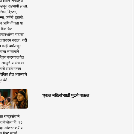
 विशेष निमंत्रित
 म्हणून सहभागी झाला.
िका, ब्रिटन,
न्स, जर्मनी, इटली,
न आणि कॅनडा या
 विकसित
व्यवस्थांच्या गटाचा
त सदस्य नसला, तरी
या काही वर्षांपासून
ताला सातत्याने
त्रित करण्यात येत
 त्यामुळे या मंचावर
ाचे वाढते महत्त्व
रेखित होत असल्याचे
न येते...
'एकल महिलां'साठी पुढचे पाऊल
क्त राष्ट्रसंघाने
ित केलेला दि. २३
हा 'आंतरराष्ट्रीय
ा दिन' संपूर्ण