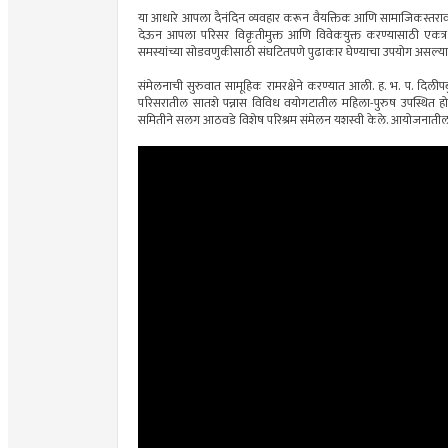
या आधारे आपला दैनंदिन व्यवहार करून वैयक्तिक आणि सामाजिकस्तराव
देऊन आपला परिसर विकृतीमुक्त आणि विवेकयुक्त करण्यासाठी एकत्र 
समस्यांच्या सोडवणुकीसाठी संघटितपणे पुढाकार घेण्याचा उपयोग असल्याचे
संमेलनाची सुरुवात सामूहिक रामरक्षेने करण्यात आली. ह. भ. प. दिली
परिसरातील सातशे पन्नास विविध वयोगटातील महिला-पुरुष उपस्थित होत
समितीने सलग आठवडे विशेष परिश्रम संमेलन यशस्वी केले. आयोजनात