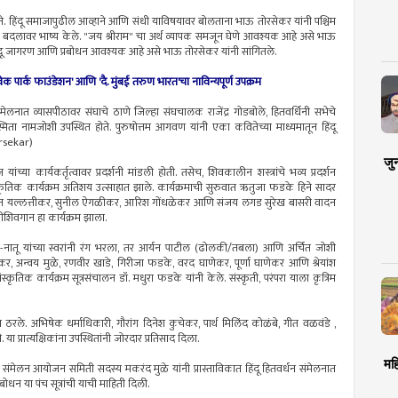
होते. हिंदू समाजापुढील आव्हाने आणि संधी याविषयावर बोलताना भाऊ तोरसेकर यांनी पश्चिम
्या बदलावर भाष्य केले. "जय श्रीराम" चा अर्थ व्यापक समजून घेणे आवश्यक आहे असे भाऊ
र्ण हिंदू जागरण आणि प्रबोधन आवश्यक आहे असे भाऊ तोरसेकर यांनी सांगितले.
िवेक पार्क फाउंडेशन' आणि 'दै. मुंबई तरुण भारत'चा नाविन्यपूर्ण उपक्रम
 संमेलनात व्यासपीठावर संघाचे ठाणे जिल्हा संघचालक राजेंद्र गोडबोले, हितवर्धिनी सभेचे
ष स्मिता नामजोशी उपस्थित होते. पुरुषोत्तम आगवण यांनी एका कवितेच्या माध्यमातून हिंदू
orsekar)
जु
च्या कार्यकर्तृत्वावर प्रदर्शनी मांडली होती. तसेच, शिवकालीन शस्त्रांचे भव्य प्रदर्शन
ंस्कृतिक कार्यक्रम अतिशय उत्साहात झाले. कार्यक्रमाची सुरुवात ऋतुजा फडके हिने सादर
ीकांत यल्लत्तीकर, सुनील ऐगळीकर, आरिश गोंधळेकर आणि संजय लगड सुरेख बासरी वादन
्रीशिवगान हा कार्यक्रम झाला.
नातू यांच्या स्वरांनी रंग भरला, तर आर्यन पाटील (ढोलकी/तबला) आणि अर्चित जोशी
ेकर, अन्वय मुळे, रणवीर खाडे, गिरीजा फडके, वरद घाणेकर, पूर्णा घाणेकर आणि श्रेयांश
तिक कार्यक्रम सूत्रसंचालन डॉ. मधुरा फडके यांनी केले. संस्कृती, परंपरा याला कृत्रिम
्ट्य ठरले. अभिषेक धर्माधिकारी, गौरांग दिनेश कुचेकर, पार्थ मिलिंद कोळंबे, गीत वळवंडे ,
या प्रात्यक्षिकांना उपस्थितांनी जोरदार प्रतिसाद दिला.
मह
सदस्य, संमेलन आयोजन समिती सदस्य मकरंद मुळे यांनी प्रास्ताविकात हिंदू हितवर्धन संमेलनात
ोधन या पंच सूत्रांची याची माहिती दिली.