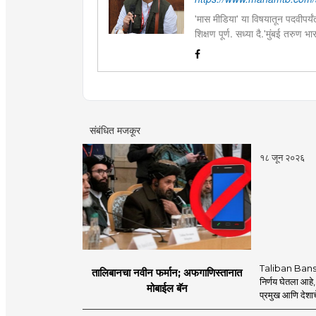
'मास मीडिया' या विषयातून पदवीपर्यंत
शिक्षण पूर्ण. सध्या दै.'मुंबई तरुण
इ.ची आवड.लिवोग्राफी भाषाशैलीत वि
संबंधित मजकूर
१८ जून २०२६
Taliban Bans
तालिबानचा नवीन फर्मान; अफगाणिस्तानात
निर्णय घेतला आहे,
मोबाईल बॅन
प्रमुख आणि देशाचे