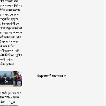
तील नऊपैकी सहा
दार एकनाथ शिंदेंच्या
सेनेत प्रवेश करणार
त. मात्र, एकेकाळी
ाष्ट्रातील प्रमुख
देशिक पक्षांपैकी एक
ल्या उद्धव ठाकरेंच्या
षाला आता आपले स्थान
वणे अवघड का झाले
? उबाठाचे राजकीय
ष्य काय असेल?
िषयी पत्रकार आणि
कीय विश्लेषक सुशील
र्णी यांची ही
ठोक मुलाखत..
केंद्रस्थानी भारत का ?
ामध्ये नुकत्याच पार
ेल्या 'जी-७' शिखर
देत भारत पुन्हा