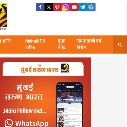
ंघ आणि
MahaMTB
पुन्हा
संघ शताब्दी वर्ष
Infra
देवेंद्र
विशेष