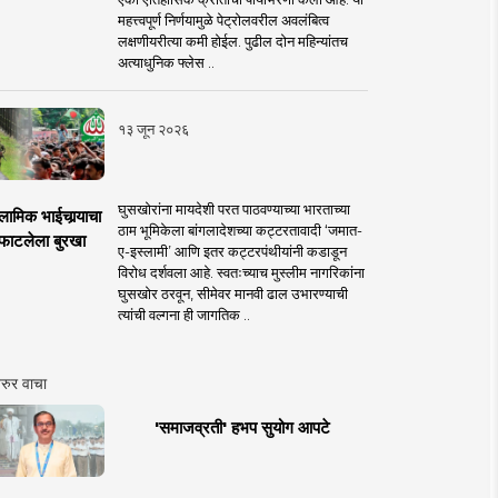
महत्त्वपूर्ण निर्णयामुळे पेट्रोलवरील अवलंबित्व
लक्षणीयरीत्या कमी होईल. पुढील दोन महिन्यांतच
अत्याधुनिक फ्लेस ..
१३ जून २०२६
घुसखोरांना मायदेशी परत पाठवण्याच्या भारताच्या
लामिक भाईचार्‍याचा
ठाम भूमिकेला बांगलादेशच्या कट्टरतावादी ‘जमात-
फाटलेला बुरखा
ए-इस्लामी’ आणि इतर कट्टरपंथीयांनी कडाडून
विरोध दर्शवला आहे. स्वतःच्याच मुस्लीम नागरिकांना
घुसखोर ठरवून, सीमेवर मानवी ढाल उभारण्याची
त्यांची वल्गना ही जागतिक ..
रुर वाचा
'समाजव्रती' हभप सुयोग आपटे