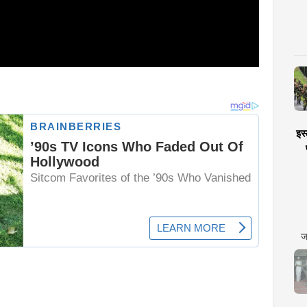
इस्
ज