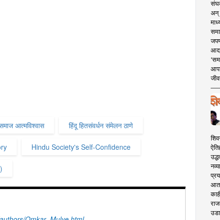
संघक
अन् 
माध्
समा
जपण
आदर्
'सम
आपट
जीवन
ू समाज आत्मविश्वास
हिंदू हितसंवर्धन संमेलन ठाणे
शिव
ory
Hindu Society's Self-Confidence
ऐति
उद्ध
नव्य
)
प्रय
आता 
काही
राज
उडा
authors/Omkar_Mulye.html