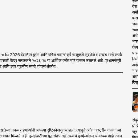
एकदा
देश
अमेर
फ्रा
जपा
सात
अर्थ
भार
गेल्
भार
a 2026 देशातील दुर्गम आणि वंचित गावांना सर्व ऋतूंमध्ये सुरक्षित व अखंड रस्ते संपर्क
निमं
यासाठी केंद्र सरकारने २०२६-२७ या आर्थिक वर्षात मोठे पाऊल उचलले आहे. प्रधानमंत्री
आहे.
आणि इतर ग्रामीण संपर्क योजनांअंतर्गत ..
भारत
अधो
दिसू
संयु
घोष
्तेच्या जवळ राहणाऱ्यांनी आपल्या दृष्टिकोनातून मांडला, त्यामुळे अनेक राष्ट्रीय नायकांच्या
जून 
त स्थान मिळाले नाही. हल्दीघाटीच्या युद्धासंदर्भातही तथ्यांचे पुनर्मूल्यांकन आवश्यक आहे. आज
विधव