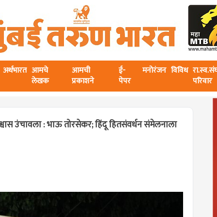
अर्थभारत
आमचे
आमची
ई-
मनोरंजन
विविध
रा.स्व.स
लेखक
प्रकाशने
पेपर
परिवार
श्वास उंचावला : भाऊ तोरसेकर; हिंदू हितसंवर्धन संमेलनाला