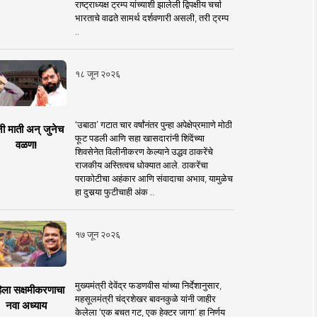
राष्ट्राध्यक्ष ट्रम्प यांच्याशी झालेली द्विपक्षीय चर्चा
भारताचे वाढते सामर्थ दर्शवणारी असली, तरी ट्रम्प
..
१८ जून २०२६
‘उबाठा’ गटात चार वर्षांनंतर पुन्हा अपेक्षेप्रमााणे मोठी
नी माती अन् जुनेच
फूट पडली आणि सहा खासदारांनी शिंदेंच्या
वळण!
शिवसेनेत विलीनीकरण केल्याने उद्धव ठाकरेंचे
राजकीय अस्तित्वच धोक्यात आले. ठाकरेंचा
पराकोटीचा अहंकार आणि संवादाचा अभाव, यामुळेच
हा दुसर्‍या फुटीचाही अंक ..
१७ जून २०२६
मुख्यमंत्री देवेंद्र फडणवीस यांच्या निर्देशानुसार,
िला सक्षमीकरणाचा
महसूलमंत्री चंद्रशेखर बावनकुळे यांनी जाहीर
नवा अध्याय
केलेला ‘एक बचत गट, एक हेक्टर जागा’ हा निर्णय