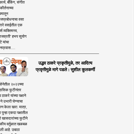
ार्य, बँकिंग, संगीत
कीर्तनाच्या
यमातून
जप्रबोधनाचा वसा
ारे वसईतील एक
श व्यक्तिमत्त्व,
ाजव्रती' हभप सुयोग
े यांचा
प्रवास.....
उद्धव ठाकरे प्रकृतीमुळे, तर आदित्य
प्रवृत्तीमुळे मागे पडले : सुशील कुलकर्णी
सेनेतील २०२२च्या
हासिक फुटीनंतर
व ठाकरे यांच्या पक्षाने
ाने उभारी घेण्याचा
त्न केला खरा. मात्र,
पुन्हा एकदा पक्षातील
 खासदारांच्या फुटीने
कीय वर्तुळात खळबळ
ली आहे. उबाठा