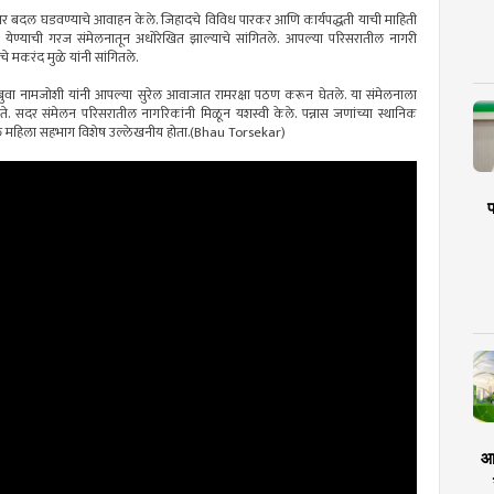
र बदल घडवण्याचे आवाहन केले. जिहादचे विविध पारकर आणि कार्यपद्धती याची माहिती
येण्याची गरज संमेलनातून अधोरेखित झाल्याचे सांगितले. आपल्या परिसरातील नागरी
 मकरंद मुळे यांनी सांगितले.
पबुवा नामजोशी यांनी आपल्या सुरेल आवाजात रामरक्षा पठण करून घेतले. या संमेलनाला
े. सदर संमेलन परिसरातील नागरिकांनी मिळून यशस्वी केले. पन्नास जणांच्या स्थानिक
ील महिला सहभाग विशेष उल्लेखनीय होता.(Bhau Torsekar)
प
आर