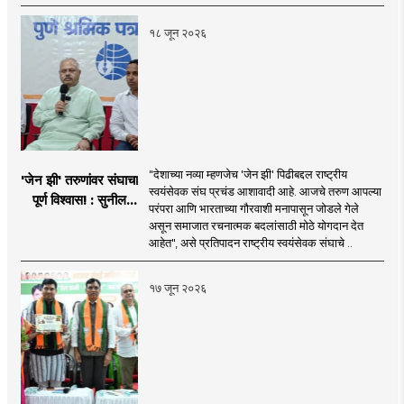
१८ जून २०२६
"देशाच्या नव्या म्हणजेच 'जेन झी' पिढीबद्दल राष्ट्रीय
'जेन झी' तरुणांवर संघाचा
स्वयंसेवक संघ प्रचंड आशावादी आहे. आजचे तरुण आपल्या
पूर्ण विश्वास! : सुनील
परंपरा आणि भारताच्या गौरवाशी मनापासून जोडले गेले
आंबेकर
असून समाजात रचनात्मक बदलांसाठी मोठे योगदान देत
आहेत", असे प्रतिपादन राष्ट्रीय स्वयंसेवक संघाचे ..
१७ जून २०२६