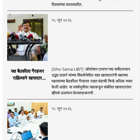
दिवसांच्या कालावधीत ..
१८ जून २०२६
(Shiv Sena UBT) 'ऑपरेशन टायगर'च्या चर्चेदरम्यान
पक्ष बैठकीला गैरहजर
उद्धव ठाकरे यांच्या शिवसेनेतील सहा खासदारांनी पक्षाच्या
राहिल्याने खासदार
महत्त्वाच्या बैठकीला गैरहजर राहत बंडाची चिन्हे अधिक स्पष्ट
अपात्र ठरू शकतात का?
केली आहेत. या पार्श्वभूमीवर पक्षाकडून संबंधित खासदारांवर
व्हीप आणि कायदा नेमकं
व्हीपचे उल्लंघन केल्याप्रकरणी ..
काय सांगतो?
१८ जून २०२६