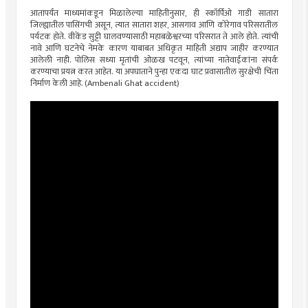
आतापर्यंत माध्यमांकडून मिळालेल्या माहितीनुसार, ही स्कॉर्पिओ गाडी सातारा
जिल्ह्यातील पासिंगची असून, त्यात सातारा शहर, आसगाव आणि कोरेगाव परिसरातील
पर्यटक होते. वीकेंड सुट्टी घालवण्यासाठी महाबळेश्वरच्या परिसरात ते आले होते. त्यांची
नावे आणि घटनेचे नेमके कारण याबाबत अधिकृत माहिती अद्याप जाहीर करण्यात
आलेली नाही. पोलिस सध्या मृतांची ओळख पट‍वून, त्यांच्या नातेवाईकांना संपर्क
करण्याचा प्रयत्न करत आहेत. या अपघाताने पुन्हा एकदा घाट प्रवासातील सुरक्षेची चिंता
निर्माण केली आहे. (Ambenali Ghat accident)