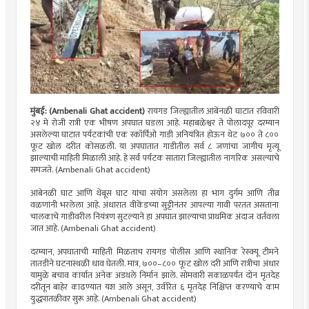
मुंबई: (Ambenali Ghat accident)
रायगड जिल्ह्यातील आंबेनळी घाटात रविवारी
२४ मे रोजी रात्री एक भीषण अपघात घडला आहे. महाबळेश्वर ते पोलादपूर दरम्यान
असलेल्या घाटात पर्यटकांची एक स्कॉर्पिओ गाडी अनियंत्रित होऊन थेट ७०० ते ८००
फूट खोल दरीत कोसळली. या अपघातात गाडीतील सर्व ८ जणांचा जागीच मृत्यू
झाल्याची माहिती मिळाली आहे. हे सर्व पर्यटक सातारा जिल्ह्यातील नागरिक असल्याचे
समजते. (Ambenali Ghat accident)
आंबेनळी घाट आणि थेंबूस घाट यांचा संयोग असलेला हा भाग दुर्गम आणि तीव्र
वळणांनी भरलेला आहे. अंधारात वीकेंडच्या सुट्टीनंतर आपल्या गावी परतत असताना
चालकाचे गाडीवरील नियंत्रण सुटल्याने हा अपघात झाल्याचा प्राथमिक अंदाज वर्तवला
जात आहे. (Ambenali Ghat accident)
दरम्यान, अपघाताची माहिती मिळताच रायगड पोलीस आणि स्थानिक रेस्क्यू टीमने
तातडीने घटनास्थळी धाव घेतली. मात्र, ७००–८०० फूट खोल दरी आणि रात्रीचा अंधार
यामुळे बचाव कार्यात अनेक अडथले निर्मान झाले. सोमवारी सकाळपर्यंत दोन मृतदेह
दरीतून बाहेर काढण्यात यश आले असून, उर्वरित ६ मृतदेह निक्षिप्त करण्याचे काम
युद्धपातळीवर सुरू आहे. (Ambenali Ghat accident)