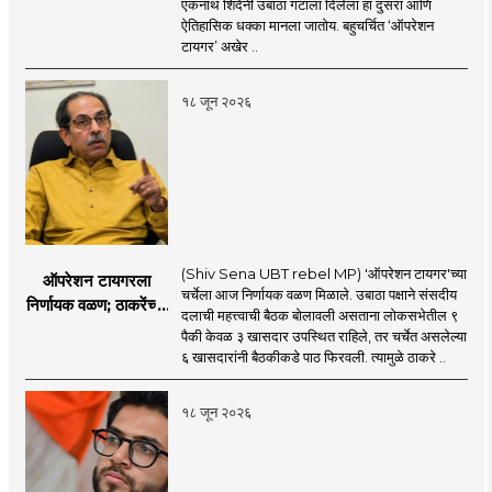
एकनाथ शिंदेंनी उबाठा गटाला दिलेला हा दुसरा आणि
सहा खासदारांनंतर
ऐतिहासिक धक्का मानला जातोय. बहुचर्चित ‘ऑपरेशन
आमदारांसह नगरसेवकही
टायगर’ अखेर ..
शिंदेंकडे जाण्याच्या चर्चा
सुरू
१८ जून २०२६
(Shiv Sena UBT rebel MP) 'ऑपरेशन टायगर'च्या
ऑपरेशन टायगरला
चर्चेला आज निर्णायक वळण मिळाले. उबाठा पक्षाने संसदीय
निर्णायक वळण; ठाकरेंच्या
दलाची महत्त्वाची बैठक बोलावली असताना लोकसभेतील ९
बैठकीला ६ खासदार
पैकी केवळ ३ खासदार उपस्थित राहिले, तर चर्चेत असलेल्या
गैरहजर, थेट शिंदे सेनेत
६ खासदारांनी बैठकीकडे पाठ फिरवली. त्यामुळे ठाकरे ..
विलीन होण्याचा प्रस्ताव?
१८ जून २०२६