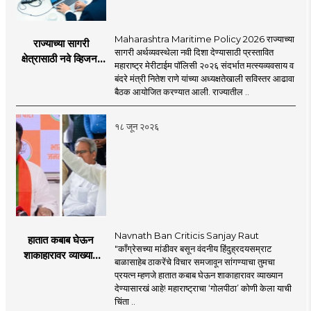
Maharashtra Maritime Policy 2026 राज्याच्या
राज्याच्या सागरी
सागरी अर्थव्यवस्थेला नवी दिशा देण्यासाठी प्रस्तावित
क्षेत्रासाठी नवे व्हिजन;
महाराष्ट्र मेरीटाईम पॉलिसी २०२६ संदर्भात मत्स्यव्यवसाय व
'महाराष्ट्र मेरीटाईम
बंदरे मंत्री नितेश राणे यांच्या अध्यक्षतेखाली सविस्तर आढावा
पॉलिसी २०२६'चा
बैठक आयोजित करण्यात आली. राज्यातील ..
प्रस्ताव
१८ जून २०२६
Navnath Ban Criticis Sanjay Raut
हातात कबाब घेऊन
"काँग्रेसच्या मांडीवर बसून वंदनीय हिंदुह्रदयसम्राट
शाकाहारावर व्याख्यान
बाळासाहेब ठाकरेंचे विचार समजावून सांगण्याचा तुमचा
देण्यासारखा राऊत यांचा
प्रयत्न म्हणजे हातात कबाब घेऊन शाकाहारावर व्याख्यान
प्रयत्न - नवनाथ बन
देण्यासारखं आहे! महाराष्ट्राचा ‘गोलपीठा’ कोणी केला याची
चिंता ..