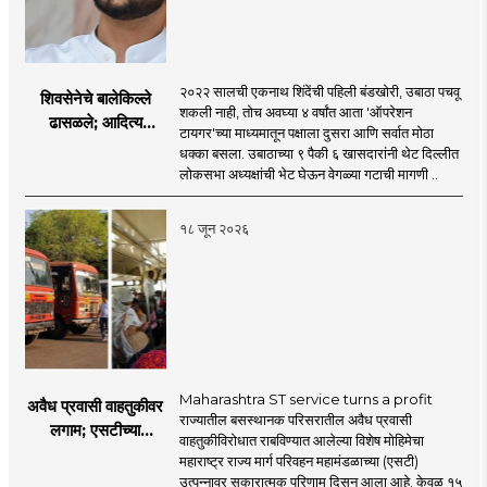
२०२२ सालची एकनाथ शिंदेंची पहिली बंडखोरी, उबाठा पचवू
शिवसेनेचे बालेकिल्ले
शकली नाही, तोच अवघ्या ४ वर्षांत आता 'ऑपरेशन
ढासळले; आदित्य
टायगर'च्या माध्यमातून पक्षाला दुसरा आणि सर्वात मोठा
ठाकरेंच्या नेतृत्वावरच
धक्का बसला. उबाठाच्या ९ पैकी ६ खासदारांनी थेट दिल्लीत
प्रश्नचिन्ह? ठाकरे ब्रँड
लोकसभा अध्यक्षांची भेट घेऊन वेगळ्या गटाची मागणी ..
नेमका कुठे चुकला?
१८ जून २०२६
Maharashtra ST service turns a profit
अवैध प्रवासी वाहतुकीवर
राज्यातील बसस्थानक परिसरातील अवैध प्रवासी
लगाम; एसटीच्या
वाहतुकीविरोधात राबविण्यात आलेल्या विशेष मोहिमेचा
उत्पन्नात १५ दिवसांत
महाराष्ट्र राज्य मार्ग परिवहन महामंडळाच्या (एसटी)
४३.८३ कोटींची वाढ!
उत्पन्नावर सकारात्मक परिणाम दिसून आला आहे. केवळ १५