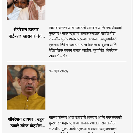
Telegram, MahaMTB WhatsApp Group etc.
'smart' era, information is available in
nation and the national interest...
through social media and advanced avatar
abundance in the Internet-enabled
content. We are coming before you. Role in
information explosion. However, there is a
the new era, 'smart' journalism with a view,
need for complementary knowledge to
खासदारांनंतर आता उबाठाचे आमदार आणि नगरसेवकही
ऑपरेशन टायगर
'smart' multimedia for the new era, and
determine a modern role and approach
फुटणार? महाराष्ट्राच्या राजकारणातला सर्वात मोठा
पार्ट-२? खासदारांनंतर
journalism for a 'smart' Maharashtra will
राजकीय भूकंप अखेर प्रत्यक्षात आला! उपमुख्यमंत्री
that is compatible with culture,
आता आमदार आणि
एकनाथ शिंदेंनी उबाठा गटाला दिलेला हा दुसरा आणि
be the side of the game.
motionlessness and tradition.
नगरसेवकही शिंदेंच्या
ऐतिहासिक धक्का मानला जातोय. बहुचर्चित ‘ऑपरेशन
वाटेवर?
टायगर’ अखेर ..
१८ जून २०२६
खासदारांनंतर आता उबाठाचे आमदार आणि नगरसेवकही
ऑपरेशन टायगर : उद्धव
फुटणार? महाराष्ट्राच्या राजकारणातला सर्वात मोठा
ठाकरे डॅमेज कंट्रोल
राजकीय भूकंप अखेर प्रत्यक्षात आला! उपमुख्यमंत्री
करण्यात सपशेल अपयशी!