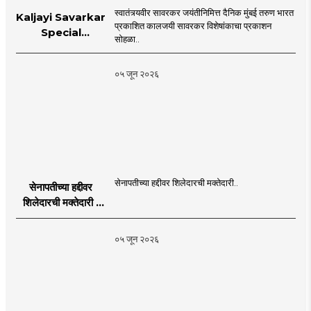
स्वातंत्र्यवीर सावरकर जयंतीनिमित्त दैनिक मुंबई तरुण भारत
Kaljayi Savarkar
प्रकाशित कालजयी सावरकर विशेषांकाचा प्रकाशन
Special
सोहळा..
supplement
Publication
०५ जून २०२६
Programme in
Dahanu |
MahaMTB
सेनापतीच्या हद्दीवर शिलेदारची मक्तेदारी..
सेनापतीच्या हद्दीवर
शिलेदारची मक्तेदारी |
Sahyadri Tiger
Sheledar |
०५ जून २०२६
MahaMTB