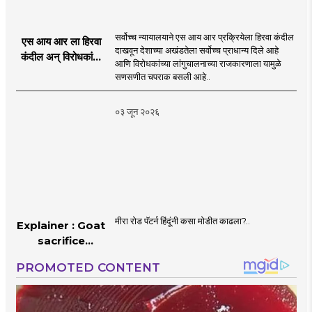
सर्वोच्च न्यायालयाने एस आय आर प्रक्रियेला हिरवा कंदील
एस आय आर ला हिरवा
दाखवून देशाच्या अखंडतेला सर्वोच्च प्राधान्य दिले आहे
कंदील अन् विरोधकांना
आणि विरोधकांच्या लांगुचालनाच्या राजकारणाला यामुळे
चपराक
सणसणीत चपराक बसली आहे..
०३ जून २०२६
मीरा रोड पॅटर्न हिंदूंनी कसा मोडीत काढला?..
Explainer : Goat
sacrifice
controversy in
Mumbai |
MahaMTB