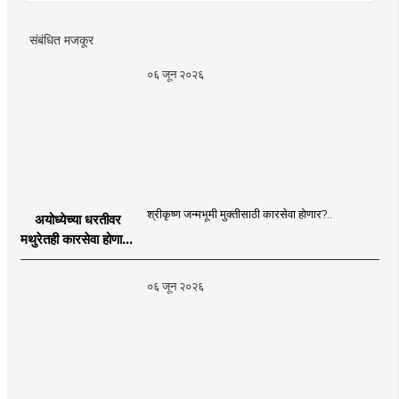
संबंधित मजकूर
०६ जून २०२६
श्रीकृष्ण जन्मभूमी मुक्तीसाठी कारसेवा होणार?..
अयोध्येच्या धरतीवर
मथुरेतही कारसेवा होणार?
| Shri Krishna
Janmabhoomi |
०६ जून २०२६
MahaMTB