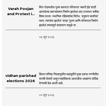
मिरा रोडमधील पूनम क्लस्टर परिसरात ‘बकरी ईद’साठी
Varah Poojan
आणलेल्या बकऱ्यांवरून निर्माण झालेला वाद राज्यभर चर्चेचा
and Protest in
विषय ठरला. स्थानिक रहिवाशांचा विरोध, ‘हनुमान चालीसा’
Poonam
पठण, त्यानंतर झालेलं ‘वराह’ पूजन आणि परिसरात निर्माण
Cluster Society
झालेलं तणावपूर्ण वातावरण यामुळे या ..
Mira Road
०६ जून २०२६
विधान परिषद निवडणुकीत महायुतीने पुन्हा एकदा रणनीतीत
vidhan parishad
सरशी घेतली असून महाविकास आघाडीस अपक्षांना पाठिंबा
elections 2026
देण्याची वेळ आली आहे..
०५ जून २०२६