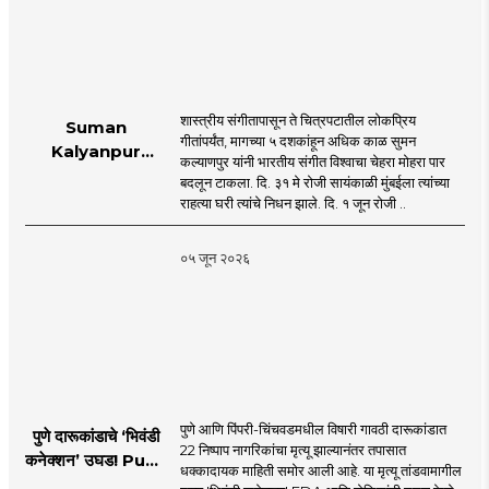
शास्त्रीय संगीतापासून ते चित्रपटातील लोकप्रिय
Suman
गीतांपर्यंत, मागच्या ५ दशकांहून अधिक काळ सुमन
Kalyanpur
कल्याणपुर यांनी भारतीय संगीत विश्वाचा चेहरा मोहरा पार
accorded state
बदलून टाकला. दि. ३१ मे रोजी सायंकाळी मुंबईला त्यांच्या
honours in
राहत्या घरी त्यांचे निधन झाले. दि. १ जून रोजी ..
mumbai |
MahaMTB
०५ जून २०२६
पुणे आणि पिंपरी-चिंचवडमधील विषारी गावठी दारूकांडात
पुणे दारूकांडाचे ‘भिवंडी
22 निष्पाप नागरिकांचा मृत्यू झाल्यानंतर तपासात
कनेक्शन’ उघड! Pune
धक्कादायक माहिती समोर आली आहे. या मृत्यू तांडवामागील
Liquor Tragedy