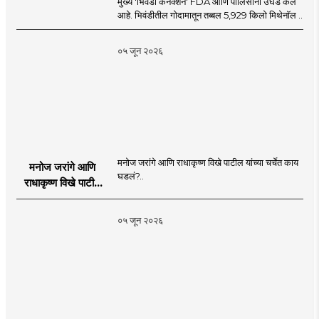
मुख्य 'भिवंडी कनेक्शन' FDA आणि पोलिसांनी उघड केले
आहे. भिवंडीतील गोदामातून तब्बल 5,929 किलो मिथेनॉल ..
०५ जून २०२६
मनोज जरांगे आणि राधाकृष्ण विखे पाटील यांच्या चर्चेत काय
मनोज जरांगे आणि
घडलं?..
राधाकृष्ण विखे पाटील
यांच्या चर्चेत काय घडलं?
०५ जून २०२६