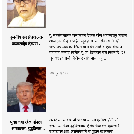
पू. सरसंघचालक बाळासाहेब देवरस यांना आपल्यातून जाऊन
पूजनीय सरसंघचालक
आज ३० वर्षे होत आहेत. जून हा रा. स्व. संघाच्या तीनही
बाळासाहेब देवरस -
सरसंघचालकांच्या निधनाचा महिना आहे, हा एक विलक्षण
द्रष्टा संघटक
योगायोग म्हणावा लागेल. पू. डॉ. हेडगेवार यांचे निधन दि. २१
जून १९४० रोजी, द्वितीय सरसंघचालक पू. ..
१७ जून २०२६
अखेरीस ज्या क्षणाची अवघ्या जगाला प्रतीक्षा होती, तो
पुन्हा नवा खेळ मांडला
इराण-अमेरिका युद्धविरामाचा ऐतिहासिक क्षण शुक्रवारी
आखातात, युद्धविराम
उजाडणार आहे. त्यानिमित्ताने या युद्धाने बदललेली