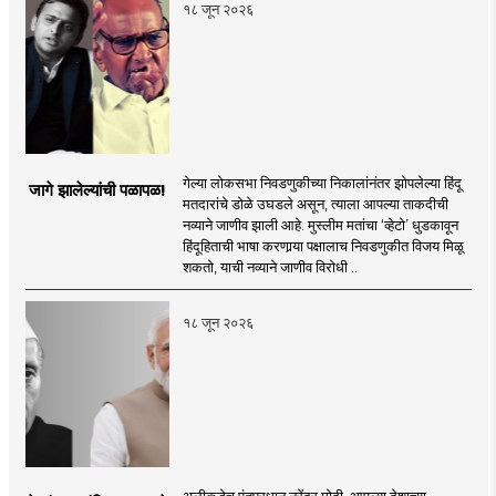
१८ जून २०२६
गेल्या लोकसभा निवडणुकीच्या निकालांनंतर झोपलेल्या हिंदू
जागे झालेल्यांची पळापळ!
मतदारांचे डोळे उघडले असून, त्याला आपल्या ताकदीची
नव्याने जाणीव झाली आहे. मुस्लीम मतांचा ‘व्हेटो’ धुडकावून
हिंदूहिताची भाषा करणार्‍या पक्षालाच निवडणुकीत विजय मिळू
शकतो, याची नव्याने जाणीव विरोधी ..
१८ जून २०२६