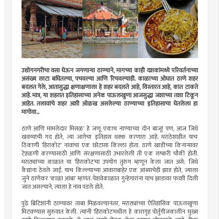
उद्योगनगरीचा वसा घेऊन जगणाऱ्या ठाण्याने, मागच्या काही दशकांमध्ये परिवर्तनाच्या
असंख्य लाटा बघितल्या, पचवल्या आणि रिचवल्याही. काळाच्या ओघात ठाणे शहर
बदलत गेले, आतासुद्धा क्षणाक्षणाला हे शहर बदलते आहे, विस्तारत आहे, कात टाकते
आहे. मात्र, या शहरात इतिहासाच्या अनेक पाऊलखुणा आजसुद्धा जशाच्या तशा टिकून
आहेत. तलावांचे शहर अशी ओळख असलेल्या ठाण्याच्या इतिहासाचा घेतलेला हा
मागोवा...
ठाणे आणि मामलेदार मिसळ‌’ हे जणू एकाच नाण्याच्या दोन बाजू! पण, आज जिथे
खवय्यांची गद होते, त्या जागेचा इतिहास थक्क करणारा आहे. मराठेशाहीत याच
ठिकाणी ‌‘हिराकोट‌’ नावाचा एक छोटासा किल्ला होता. ठाणे खाडीच्या किनाऱ्यावर
टेहळणी करण्यासाठी आणि संरक्षणासाठी उभारलेली ती एक लष्करी चौकी होती.
मराठ्यांच्या काळात या ‌‘हिराकोट‌’चा उपयोग तुरुंग म्हणून केला जात असे; जिथे
कैद्यांना ठेवले जाई. याच किल्ल्याच्या आवाराबाहेर एक आंब्याचेही झाड होते, ज्याला
जुने ठाणेकर ‌‘काळा आंबा‌’ म्हणत. पेशवेकाळात गुन्हेगारांना याच झाडावर फाशी दिली
जात असल्याने, त्याला हे नाव पडले होते.
पुढे ब्रिटिशांनी ठाण्यावर ताबा मिळवल्यानंतर, मराठ्यांच्या ऐतिहासिक पाऊलखुणा
मिटवण्यास सुरुवात केली. त्यांनी ‌‘हिराकोट‌’मधील हे कारागृह पोर्तुगीजकालीन मुख्य