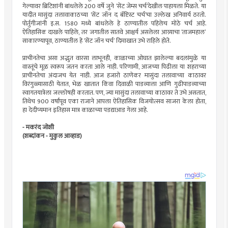
गेल्यावर ब्रिटिशांनी बांधलेले 200 वर्षे जुने ‌‘सेंट जेम्स चर्च‌’देखील पाहायला मिळते. या
यादीत मासुंदा तलावाकाठच्या ‌‘सेंट जॉन द बॅप्टिस्ट चर्च‌’चा उल्लेख अनिवार्य ठरतो.
पोर्तुगीजांनी इ.स. 1580 मध्ये बांधलेले हे ठाण्यातील पहिलेच मोठे चर्च आहे.
ऐतिहासिक दाखले पाहिले, तर जगातील सातवे आश्चर्य असलेला आग्र्याचा ‌‘ताजमहाल‌’
साकारण्यापूव, ठाण्यातील हे ‌‘सेंट जॉन चर्च‌’ दिमाखात उभे राहिले होते.
प्राचीनतेचा असा अद्भुत वारसा लाभूनही, काळाच्या ओघात झालेल्या बदलांमुळे या
वास्तूंचे मूळ स्वरूप जतन करता आले नाही. परिणामी, आजच्या पिढीला या शहराच्या
प्राचीनतेचा अंदाजच येत नाही. आज हजारो ठाणेकर मासुंदा तलावाच्या काठावर
विरंगुळ्यासाठी येतात, भेळ खातात किंवा दिवाळी पाडव्याला आणि गुढीपाडव्याच्या
स्वागतयात्रेला जल्लोषही करतात. पण, ज्या मासुंदा तलावाच्या काठावर ते उभे असतात,
तिथेच 900 वर्षांपूव एका राजाने आपला ऐतिहासिक विजयोत्सव साजरा केला होता,
हा देदीप्यमान इतिहास मात्र काळाच्या पडद्याआड गेला आहे.
- मकरंद जोशी
(शब्दांकन - मुकुल आव्हाड)