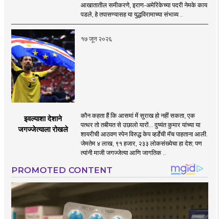
झाला!
आखातातील समीकरणे, इराण-अमेरिकेच्या पदरी नेमके काय
पडले, हे तपासण्यासह या युद्धविरामाच्या संभाव्य ..
१७ जून २०२६
कौन कहता हैं कि आसमां में सुराख हो नहीं सकता, एक
इवल्याशा देशाने
पत्थर तो तबीयत से उछालो यारों... दुष्यंत कुमार यांच्या या
जगज्जेत्याला रोखले
शायरीची आठवण स्पेन विरुद्ध केप व्हर्डेची मॅच पाहताना आली.
जेमतेम ४ लाख, ९१ हजार, २३३ लोकसंख्येचा हा देश; पण
त्यांनी माजी जगज्जेत्या आणि जागतिक ..