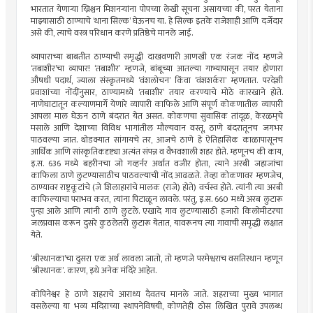
भारतात येणाऱ्या ख्रिश्चन मिशनऱ्यांना पोपच्या लेखी सूचना असायच्या की, परत येताना
माझ्यासाठी ठाण्याचे ‌‘थाना सिल्क‌’ घेऊनच या. हे सिल्क इतके राजेशाही आणि दर्जेदार
असे की, त्याचे वस्त्र परिधान करणे प्रतिष्ठेचे मानले जाई.
व्यापाराच्या बाबतीत ठाण्याची समृद्धी दाखवणारी आणखी एक रंजक नोंद म्हणजे
‌‘तबाशीर‌’चा व्यापार! ‌‘तबाशीर‌’ म्हणजे, बांबूच्या आतल्या गाभ्यापासून तयार होणारा
औषधी पदार्थ, ज्याला संस्कृतमध्ये ‌‘वंशलोचन‌’ किंवा ‌‘वंशशर्करा‌’ म्हणतात. परदेशी
प्रवाशांच्या नोंदींनुसार, ठाण्यामध्ये ‌‘तबाशीर‌’ तयार करण्याचे मोठे कारखाने होते.
नाणेघाटातून कल्याणमार्गे येणारे व्यापारी काफिले आणि संपूर्ण कोकणातील व्यापारी
आपला माल घेऊन ठाणे बंदरात येत असत. कोकणचा सुवासिक तांदूळ, केरळम्‌चे
मसाले आणि देशाच्या विविध भागांतील मौल्यवान वस्तू, ठाणे बंदरातूनच जगभर
पाठवल्या जात. थोडक्यात सांगायचे तर, आजचे ठाणे हे ऐतिहासिक काळापासूनच
आर्थिक आणि सांस्कृतिकदृष्ट्या अत्यंत संपन्न व वैभवशाली शहर होते. म्हणूनच की काय,
इ.स. 636 मध्ये बहरीनचा जो गव्हर्नर अर्थात वजीर होता, त्याने अरबी जहाजांचा
काफिला ठाणे लुटण्यासाठीच पाठवल्याची नोंद आढळते. तेव्हा कोकणावर म्हणजेच,
ठाण्यावर राष्ट्रकूटांचे (जे शिलाहारांचे मालक (राजे) होते) वर्चस्व होते. त्यांनी त्या अरबी
काफिल्याचा पराभव करत, त्यांना पिटाळून लावले. परंतु, इ.स. 660 मध्ये अरब लुटारू
पुन्हा आले आणि त्यांनी ठाणे लुटले. एखादे गाव लुटण्यासाठी हजारो किलोमीटरचा
जलप्रवास करून दुसरे कुठलेतरी लुटारू येतात, यावरूनच त्या गावाची समृद्धी लक्षात
येते.
‌‘श्रीस्थानका‌’चा दुसरा एक अर्थ लावला जातो, तो म्हणजे परमेश्वराच वसतिस्थान म्हणून
‌‘श्रीस्थानक‌’. कारण, इथे अनेक मंदिरे आहेत.
कोपिनेश्वर हे ठाणे शहराचे आराध्य दैवतच मानले जाते. शहराच्या मुख्य भागात
वसलेल्या या भव्य मंदिराच्या स्थापनेविषयी, कोणतेही ठोस लिखित पुरावे उपलब्ध