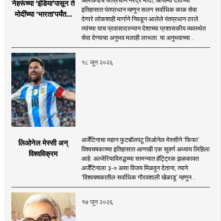
अलीकडेच पंतप्रधान नरेंद्र मोदी, आपल्या देशाच्या
नेहरूंच्या ‘इंडिया’पासून ते
इतिहासात पंतप्रधान म्हणून सलग सर्वाधिक काळ सेवा
मोदींच्या ‘भारता’पर्यंतचा
देणारे लोकशाही मार्गाने निवडून आलेले पंतप्रधान ठरले.
प्रवास...
त्यांच्या याच प्रवासादरम्यान देशाच्या प्रशासकीय व्यवस्थेत
सेवा देण्याचा अनुभव मलाही लाभला. या अनुभवाच्या ..
१८ जून २०२६
अर्जेंटिनाचा महान फुटबॉलपटू लिओनेल मेस्सीने ‘फिफा’
लिओनेल मेस्सी अन्
विश्वचषकाच्या इतिहासात आणखी एक सुवर्ण अध्याय लिहिला
विश्वविक्रम
आहे. अल्जेरियाविरुद्धच्या सामन्यात हॅट्ट्रिक झळकावत
अर्जेंटिनाला ३-० असा विजय मिळवून देताना, त्याने
‘विश्वचषकातील सर्वाधिक गौरवशाली खेळाडू’ म्हणून ..
१७ जून २०२६