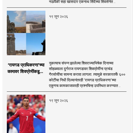
कुलकर्णी
नऊपैकी सहा खासदार एकनाथ शिंदेंच्या शिवसेनेत ..
१९ जून २०२६
नुकत्याच संपन्न झालेल्या शिवराज्याभिषेक दिनाच्या
‘रायगड प्राधिकरणा’च्या
सोहळ्याला दुर्गराज रायगडावर शिवप्रेमींना प्रचंड
कामावर शिवप्रेमींकडूनच
गैरसोयींचा सामना करावा लागला. त्यामुळे सरकारतर्फे ६००
प्रश्नचिन्ह का?
कोटींचा निधी दिल्यानंतरही ‘रायगड प्राधिकरणा’च्या
एकूणच कामकाजावरही प्रश्नचिन्ह उपस्थित करण्यात ..
१९ जून २०२६