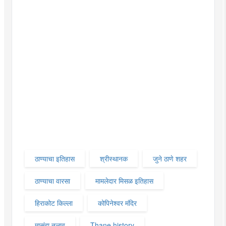
ठाण्याचा इतिहास
श्रीस्थानक
जुने ठाणे शहर
ठाण्याचा वारसा
मामलेदार मिसळ इतिहास
हिराकोट किल्ला
कोपिनेश्वर मंदिर
मासुंदा तलाव
Thane history