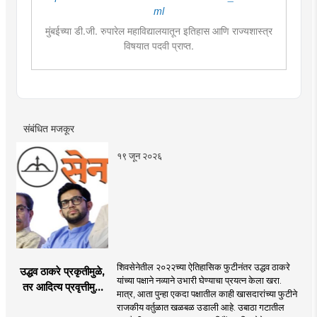
ml
मुंबईच्या डी.जी. रुपारेल महाविद्यालयातून इतिहास आणि राज्यशास्त्र
विषयात पदवी प्राप्त.
राज्यशास्त्र विषयात पदव्युत्तर शिक्षण. आकाशवाणीच्या युवा वाणी
साठी विविध विषयांवर कार्यक्रम सादर केले.वाचनाची आवड.
कथाकथन, काव्य वाचन,कथा लेखन यात विशेष रुची तसेच पुरस्कार
प्राप्त. महाविद्यालयात असताना, नाटकात काम केले त्याच सोबत
नाट्यलेखनाचा अनुभव.
संबंधित मजकूर
१९ जून २०२६
शिवसेनेतील २०२२च्या ऐतिहासिक फुटीनंतर उद्धव ठाकरे
उद्धव ठाकरे प्रकृतीमुळे,
यांच्या पक्षाने नव्याने उभारी घेण्याचा प्रयत्न केला खरा.
तर आदित्य प्रवृत्तीमुळे
मात्र, आता पुन्हा एकदा पक्षातील काही खासदारांच्या फुटीने
मागे पडले : सुशील
राजकीय वर्तुळात खळबळ उडाली आहे. उबाठा गटातील