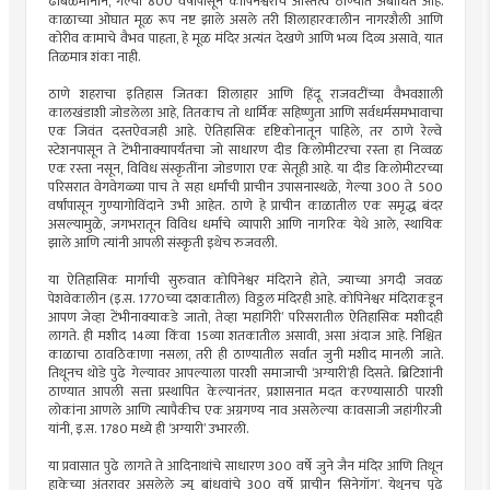
ढोबळमानाने, गेल्या 800 वर्षांपासून कोपिनेश्वराचे अस्तित्व ठाण्यात अबाधित आहे.
काळाच्या ओघात मूळ रूप नष्ट झाले असले तरी शिलाहारकालीन नागरशैली आणि
कोरीव कामाचे वैभव पाहता, हे मूळ मंदिर अत्यंत देखणे आणि भव्य दिव्य असावे, यात
तिळमात्र शंका नाही.
ठाणे शहराचा इतिहास जितका शिलाहार आणि हिंदू राजवटींच्या वैभवशाली
कालखंडाशी जोडलेला आहे, तितकाच तो धार्मिक सहिष्णुता आणि सर्वधर्मसमभावाचा
एक जिवंत दस्तऐवजही आहे. ऐतिहासिक दृष्टिकोनातून पाहिले, तर ठाणे रेल्वे
स्टेशनपासून ते टेंभीनाक्यापर्यंतचा जो साधारण दीड किलोमीटरचा रस्ता हा निव्वळ
एक रस्ता नसून, विविध संस्कृतींना जोडणारा एक सेतूही आहे. या दीड किलोमीटरच्या
परिसरात वेगवेगळ्या पाच ते सहा धर्मांची प्राचीन उपासनास्थळे, गेल्या 300 ते 500
वर्षांपासून गुण्यागोविंदाने उभी आहेत. ठाणे हे प्राचीन काळातील एक समृद्ध बंदर
असल्यामुळे, जगभरातून विविध धर्मांचे व्यापारी आणि नागरिक येथे आले, स्थायिक
झाले आणि त्यांनी आपली संस्कृती इथेच रुजवली.
या ऐतिहासिक मार्गाची सुरुवात कोपिनेश्वर मंदिराने होते, ज्याच्या अगदी जवळ
पेशवेकालीन (इ.स. 1770च्या दशकातील) विठ्ठल मंदिरही आहे. कोपिनेश्वर मंदिराकडून
आपण जेव्हा टेंभीनाक्याकडे जातो, तेव्हा ‌‘महागिरी‌’ परिसरातील ऐतिहासिक मशीदही
लागते. ही मशीद 14व्या किंवा 15व्या शतकातील असावी, असा अंदाज आहे. निश्चित
काळाचा ठावठिकाणा नसला, तरी ही ठाण्यातील सर्वांत जुनी मशीद मानली जाते.
तिथूनच थोडे पुढे गेल्यावर आपल्याला पारशी समाजाची ‌‘अग्यारी‌’ही दिसते. ब्रिटिशांनी
ठाण्यात आपली सत्ता प्रस्थापित केल्यानंतर, प्रशासनात मदत करण्यासाठी पारशी
लोकांना आणले आणि त्यापैकीच एक अग्रगण्य नाव असलेल्या कावसाजी जहांगीरजी
यांनी, इ.स. 1780 मध्ये ही ‌‘अग्यारी‌’ उभारली.
या प्रवासात पुढे लागते ते आदिनाथांचे साधारण 300 वर्षे जुने जैन मंदिर आणि तिथून
हाकेच्या अंतरावर असलेले ज्यू बांधवांचे 300 वर्षे प्राचीन ‌‘सिनेगॉग‌’. येथूनच पुढे