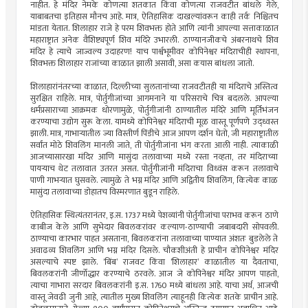
नाहीत. हे मंदिर नेमके कोणत्या शतकात किंवा कोणत्या राजवटीत बांधले गेले,
याबाबतचा इतिहास मौनच आहे. मात्र, ऐतिहासिक दाखल्यांवरून काही तर्क निश्चितच
मांडता येतात. शिलाहार राजे हे परम शिवभक्त होते आणि त्यांनी आपल्या सत्ताकाळात
महाराष्ट्रात अनेक वैशिष्ट्यपूर्ण शिव मंदिरे उभारली. ठाण्यानजीकचे अंबरनाथचे शिव
मंदिर हे त्याचे जाज्वल्य उदाहरण! याच पार्श्वभूमीवर कोपिनेश्वर मंदिराचीही स्थापना,
शिवभक्त शिलाहार राजांच्या काळात झाली असावी, असा कयास बांधला जातो.
शिलाहारांनंतरच्या काळात, दिल्लीच्या सुलतानांच्या राजवटीतही या मंदिराचे अस्तित्व
सुरक्षित राहिले. मात्र, पोर्तुगीजांच्या आगमनाने या परिसराचे चित्र बदलले. आपल्या
धर्मप्रसाराच्या आक्रमक धोरणामुळे, पोर्तुगीजांनी ठाण्यातील मंदिरे आणि मूर्तिभंजन
करण्याचा उद्योग सुरू केला. यामध्ये कोपिनेश्वर मंदिराची मूळ वास्तू पूर्णपणे उद्ध्वस्त
झाली. मात्र, गाभाऱ्यातील ज्या विस्तीर्ण पिंडीचे आज आपण दर्शन घेतो, जी महाराष्ट्रातील
सर्वांत मोठे शिवलिंग मानली जाते, ती पोर्तुगीजांना भंग करता आली नाही. त्याकाळी
आजच्यासारखा मंदिर आणि मासुंदा तलावाच्या मध्ये रस्ता नव्हता, तर मंदिराच्या
पायऱ्याच थेट तलावात उतरत असत. पोर्तुगीजांनी मंदिराचा विध्वंस करून तलावाचे
पाणी गाभऱ्यात घुसवले. त्यामुळे ते भग्न मंदिर आणि अद्वितीय शिवलिंग, कित्येक काळ
मासुंदा तलावाच्या डोहातच विस्मरणात बुडून राहिले.
ऐतिहासिक स्थित्यंतरानंतर, इ.स. 1737 मध्ये पेशव्यांनी पोर्तुगीजांचा पराभव करून ठाणे
काबीज केले आणि सुभेदार बिवलकरांवर कल्याण-ठाण्याची जबाबदारी सोपवली.
ठाण्याचा कारभार पाहत असताना, बिवलकरांना तलावाच्या पाण्यात अंशतः बुडलेले ते
अवाढव्य शिवलिंग आणि भग्न मंदिर दिसले. चौकशीअंती हे प्राचीन कोपिनेश्वर मंदिर
असल्याचे स्पष्ट झाले. ‌‘बिंब‌’ राजवट किंवा ‌‘शिलाहार‌’ काळातील या दैवताचा,
बिवलकरांनी जीर्णोद्धार करण्याचे ठरवले. आज जे कोपिनेश्वर मंदिर आपण पाहतो,
त्याचा गाभारा सरदार बिवलकरांनी इ.स. 1760 मध्ये बांधला आहे. याचा अर्थ, आजची
वास्तू जेवढी जुनी आहे, त्यातील मुख्य शिवलिंग त्याहूनही कित्येक शतके प्राचीन आहे.