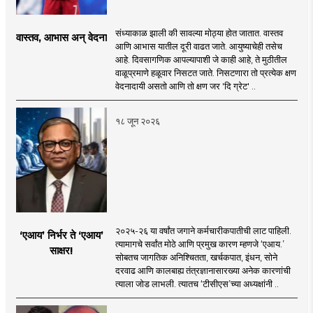
संध्याकाळ झाली की सावल्या मोठ्या होत जातात. वास्तव
वास्तव, आभास अन् वेदना
आणि आभास यातील दूरी वाढत जाते. आयुष्याचेही तसेच
आहे. दिवसागणिक आपल्यापाशी जे काही आहे, ते मुठीतील
वाळूप्रमाणे हळूवार निसटत जाते. निसटणारा तो प्रत्येक क्षण
वेदनादायी असतो आणि तो क्षण जर 'दि ग्रेट' ..
१८ जून २०२६
२०२५-२६ या वर्षांत जगाने कर्मचारीकपातीची लाट पाहिली.
‘एआय’ निर्भर ते ‘एआय’
त्यामागचे सर्वांत मोठे आणि प्रमुख कारण म्हणजे ‘एआय.’
साक्षर!
सोबतच जागतिक अनिश्चितता, खर्चकपात, इंधन, सोने
दरवाढ आणि कालबाह्य तंत्रज्ञानासारख्या अनेक कारणांची
त्याला जोड लाभली. त्यातच ‘टीसीएस’च्या अध्यक्षांनी ..