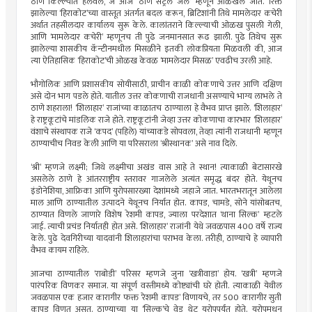
ठाणे किल्ल्यात हलवले, जे आज ‌‘ठाणे सेंट्रल जेल‌’ म्हणून ओळखले जाते. रिक्त
झालेल्या ‌‘हिराकोट‌’च्या वास्तूत अंतर्गत बदल करून, ब्रिटिशांनी तिथे मामलेदार कचेरी
अर्थात तहसीलदार कार्यालय सुरू केले. कालांतराने किल्ल्याची ओळख पुसली गेली,
आणि ‌‘मामलेदार कचेरी‌’ म्हणूनच ती पुढे जनमानसात रूढ झाली. पुढे तिथेच सुरू
झालेल्या शासकीय कॅन्टीनमधील मिसळीने इतकी लोकप्रियता मिळवली की, आज
त्या ऐतिहासिक ‌‘हिराकोट‌’ची ओळख केवळ ‌‘मामलेदार मिसळ‌’ एवढीच उरली आहे.
भौगोलिक आणि प्रशासकीय सोयीसाठी, प्राचीन काळी कोकणाचे उत्तर आणि दक्षिण
असे दोन भाग पडले होते. यातील उत्तर कोकणाची राजधानी असण्याचे भाग्य लाभले ते
ठाणे शहराला! ‌‘शिलाहार‌’ राजांच्या काळातच ठाण्याला हे वैभव प्राप्त झाले. ‌‘शिलाहार‌’
हे राष्ट्रकूटांचे मांडलिक राजे होते. राष्ट्रकूटांनी जेव्हा उत्तर कोकणाचा कारभार ‌‘शिलाहार‌’
वंशाचे संस्थापक राजे ‌‘कपद‌’ (पहिले) यांच्याकडे सोपवला, तेव्हा त्यांनी राजधानी म्हणून
ठाण्याचीच निवड केली आणि या परिसराला ‌‘श्रीस्थानक‌’ असे नाव दिले.
‌‘श्री‌’ म्हणजे लक्ष्मी; जिथे लक्ष्मीचा अखंड वास आहे ते स्थान! त्याकाळी बेटासारखे
असलेले ठाणे हे आंतरराष्ट्रीय स्तरावर गाजलेले अत्यंत समृद्ध बंदर होते. येथूनच
इंडोनेशिया, आफ्रिका आणि युरोपसारख्या देशांमध्ये जहाजे जात. भारतभरातून आलेला
माल आणि ठाण्यातील उत्पादने येथूनच निर्यात होत. कापड, चामडे, सोने यांसोबतच,
ठाण्यात विणले जाणारे विशेष रेशमी कापड, ज्याला परदेशात ‌‘थाना सिल्क‌’ म्हटले
जाई. त्याची प्रचंड निर्यातही होत असे. ‌‘शिलाहार‌’ राजांनी येथे जवळपास 400 वर्षे राज्य
केले. पुढे देवगिरीच्या यादवांनी शिलाहारांचा पराभव केला. तरीही, ठाण्याचे हे व्यापारी
वैभव कायम राहिले.
आजचा ठाण्यातील ‌‘राबोडी‌’ परिसर म्हणजे जुना ‌‘खत्रीवाडा‌’ होय. ‌‘खत्री‌’ म्हणजे
पारंपरिक विणकर समाज. या संपूर्ण वस्तीमध्ये कोष्ट्यांची घरे होती. त्याकाळी येथील
जवळपास एक हजार कारागीर फक्त ‌‘रेशमी कापड‌’ विणायचे, तर 500 कारागीर सुती
कापड विणत असत. ठाण्याच्या या ‌‘सिल्क‌’चे वेड थेट युरोपपर्यंत होते. युरोपमधून