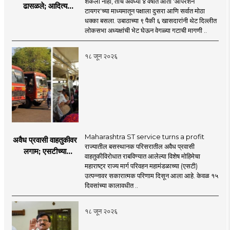
शकली नाही, तोच अवघ्या ४ वर्षांत आता 'ऑपरेशन
ढासळले; आदित्य
टायगर'च्या माध्यमातून पक्षाला दुसरा आणि सर्वात मोठा
ठाकरेंच्या नेतृत्वावरच
धक्का बसला. उबाठाच्या ९ पैकी ६ खासदारांनी थेट दिल्लीत
प्रश्नचिन्ह? ठाकरे ब्रँड
लोकसभा अध्यक्षांची भेट घेऊन वेगळ्या गटाची मागणी ..
नेमका कुठे चुकला?
१८ जून २०२६
Maharashtra ST service turns a profit
अवैध प्रवासी वाहतुकीवर
राज्यातील बसस्थानक परिसरातील अवैध प्रवासी
लगाम; एसटीच्या
वाहतुकीविरोधात राबविण्यात आलेल्या विशेष मोहिमेचा
उत्पन्नात १५ दिवसांत
महाराष्ट्र राज्य मार्ग परिवहन महामंडळाच्या (एसटी)
४३.८३ कोटींची वाढ!
उत्पन्नावर सकारात्मक परिणाम दिसून आला आहे. केवळ १५
दिवसांच्या कालावधीत ..
१८ जून २०२६