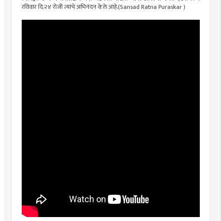
रविवार दि.२४ रोजी त्यांचे अभिनंदन केले आहे.(Sansad Ratna Puraskar )