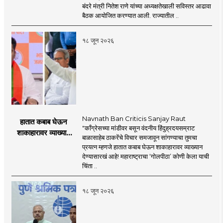
'महाराष्ट्र मेरीटाईम
बंदरे मंत्री नितेश राणे यांच्या अध्यक्षतेखाली सविस्तर आढावा
पॉलिसी २०२६'चा
बैठक आयोजित करण्यात आली. राज्यातील ..
प्रस्ताव
१८ जून २०२६
Navnath Ban Criticis Sanjay Raut
हातात कबाब घेऊन
"काँग्रेसच्या मांडीवर बसून वंदनीय हिंदुह्रदयसम्राट
शाकाहारावर व्याख्यान
बाळासाहेब ठाकरेंचे विचार समजावून सांगण्याचा तुमचा
देण्यासारखा राऊत यांचा
प्रयत्न म्हणजे हातात कबाब घेऊन शाकाहारावर व्याख्यान
प्रयत्न - नवनाथ बन
देण्यासारखं आहे! महाराष्ट्राचा ‘गोलपीठा’ कोणी केला याची
चिंता ..
१८ जून २०२६