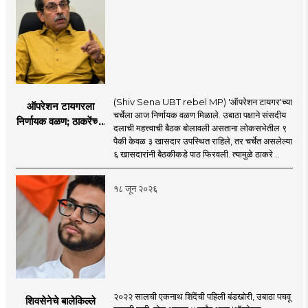
(Shiv Sena UBT rebel MP) 'ऑपरेशन टायगर'च्या
ऑपरेशन टायगरला
चर्चेला आज निर्णायक वळण मिळाले. उबाठा पक्षाने संसदीय
निर्णायक वळण; ठाकरेंच्या
दलाची महत्त्वाची बैठक बोलावली असताना लोकसभेतील ९
बैठकीला ६ खासदार
पैकी केवळ ३ खासदार उपस्थित राहिले, तर चर्चेत असलेल्या
गैरहजर, थेट शिंदे सेनेत
६ खासदारांनी बैठकीकडे पाठ फिरवली. त्यामुळे ठाकरे ..
विलीन होण्याचा प्रस्ताव?
१८ जून २०२६
२०२२ सालची एकनाथ शिंदेंची पहिली बंडखोरी, उबाठा पचवू
शिवसेनेचे बालेकिल्ले