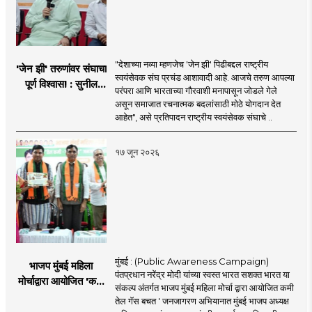
"देशाच्या नव्या म्हणजेच 'जेन झी' पिढीबद्दल राष्ट्रीय
'जेन झी' तरुणांवर संघाचा
स्वयंसेवक संघ प्रचंड आशावादी आहे. आजचे तरुण आपल्या
पूर्ण विश्वास! : सुनील
परंपरा आणि भारताच्या गौरवाशी मनापासून जोडले गेले
आंबेकर
असून समाजात रचनात्मक बदलांसाठी मोठे योगदान देत
आहेत", असे प्रतिपादन राष्ट्रीय स्वयंसेवक संघाचे ..
१७ जून २०२६
मुंबई : (Public Awareness Campaign)
भाजप मुंबई महिला
पंतप्रधान नरेंद्र मोदी यांच्या स्वस्त भारत सशक्त भारत या
मोर्चाद्वारा आयोजित 'कमी
संकल्प अंतर्गत भाजप मुंबई महिला मोर्चा द्वारा आयोजित कमी
तेल गॅस बचत ' उपक्रम
तेल गॅस बचत ' जनजागरण अभियानात मुंबई भाजप अध्यक्ष