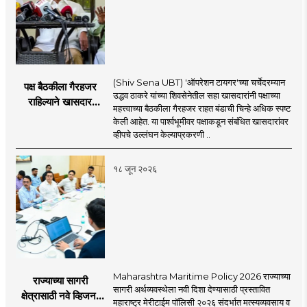
(Shiv Sena UBT) 'ऑपरेशन टायगर'च्या चर्चेदरम्यान
पक्ष बैठकीला गैरहजर
उद्धव ठाकरे यांच्या शिवसेनेतील सहा खासदारांनी पक्षाच्या
राहिल्याने खासदार
महत्त्वाच्या बैठकीला गैरहजर राहत बंडाची चिन्हे अधिक स्पष्ट
अपात्र ठरू शकतात का?
केली आहेत. या पार्श्वभूमीवर पक्षाकडून संबंधित खासदारांवर
व्हीप आणि कायदा नेमकं
व्हीपचे उल्लंघन केल्याप्रकरणी ..
काय सांगतो?
१८ जून २०२६
Maharashtra Maritime Policy 2026 राज्याच्या
राज्याच्या सागरी
सागरी अर्थव्यवस्थेला नवी दिशा देण्यासाठी प्रस्तावित
क्षेत्रासाठी नवे व्हिजन;
महाराष्ट्र मेरीटाईम पॉलिसी २०२६ संदर्भात मत्स्यव्यवसाय व