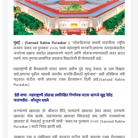
मुंबई : (Sansad Ratna Puraskar )
"लोकहिताच्या प्रभावी मांडणीला राष्ट्रीय
सन्मान ‘संसद रत्न पुरस्कार २०२६ 'मध्ये महाराष्ट्राचे मानकरी.आपल्या मतदारसंघातील
जनतेच्या प्रश्नांना संसदेत आक्रमकपणे मांडणे आणि लोककल्याणासाठी सतत झटत
राहणे, याच तुमच्या प्रामाणिक प्रयत्नांना मिळालेली ही पोचपावती आहे.
महाराष्ट्राची ही वैभवशाली परंपरा आपण अशीच पुढे चालू ठेवाल, हा ठाम विश्वास
आहे.आपल्या पुढील यशस्वी संसदीय कारकिर्दीसाठी शुभेच्छा!" अशी प्रतिक्रिया मंत्री
चंद्रकांत पाटील यांनी आपल्या एक्स हँडलवरून दिली आहे.(Sansad Ratna
Puraskar)
हेही वाचा :
महाराष्ट्राची ओळख अधोरेखित निर्णायक घटक म्हणजे खुद्द देवेंद्र
फडणवीस - कौस्तुभ धवसे
कल्याणचे खासदार डॉ. श्रीकांत शिंदे, पालघरचे खासदार हेमंत सावरा, ठाण्याचे
खासदार नरेश म्हस्के, जळगावच्या खासदार स्मिताताई वाघ आणि राज्यसभेच्या
खासदार डॉ. मेधाताई कुलकर्णी यांची ' संसद रत्न पुरस्कार २०२६’ (Sansad Ratna
Puraskar ) साठी निवड झाली आहे.
त्याबद्दल उच्च व तंत्रशिक्षण मंत्री चंद्रकांत पाटील यांनी आपल्या एक्स हँडलवरून