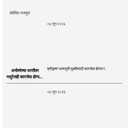
संबंधित मजकूर
०६ जून २०२६
श्रीकृष्ण जन्मभूमी मुक्तीसाठी कारसेवा होणार?..
अयोध्येच्या धरतीवर
मथुरेतही कारसेवा होणार?
| Shri Krishna
Janmabhoomi |
०६ जून २०२६
MahaMTB