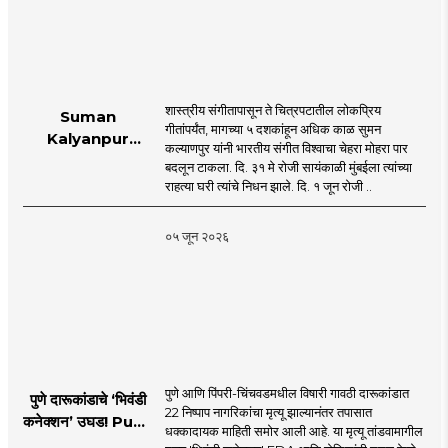
शास्त्रीय संगीतापासून ते चित्रपटातील लोकप्रिय
Suman
गीतांपर्यंत, मागच्या ५ दशकांहून अधिक काळ सुमन
Kalyanpur
कल्याणपुर यांनी भारतीय संगीत विश्वाचा चेहरा मोहरा पार
accorded state
बदलून टाकला. दि. ३१ मे रोजी सायंकाळी मुंबईला त्यांच्या
honours in
राहत्या घरी त्यांचे निधन झाले. दि. १ जून रोजी ..
mumbai |
MahaMTB
०५ जून २०२६
पुणे आणि पिंपरी-चिंचवडमधील विषारी गावठी दारूकांडात
पुणे दारूकांडाचे ‘भिवंडी
22 निष्पाप नागरिकांचा मृत्यू झाल्यानंतर तपासात
कनेक्शन’ उघड! Pune
धक्कादायक माहिती समोर आली आहे. या मृत्यू तांडवामागील
Liquor Tragedy