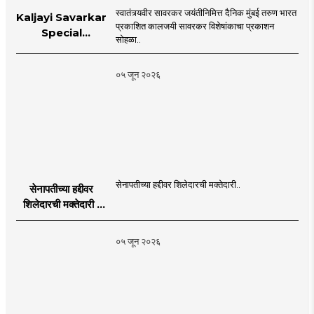
स्वातंत्र्यवीर सावरकर जयंतीनिमित्त दैनिक मुंबई तरुण भारत
Kaljayi Savarkar
प्रकाशित कालजयी सावरकर विशेषांकाचा प्रकाशन
Special
सोहळा..
supplement
Publication
०५ जून २०२६
Programme in
Dahanu |
MahaMTB
सेनापतीच्या हद्दीवर शिलेदारची मक्तेदारी..
सेनापतीच्या हद्दीवर
शिलेदारची मक्तेदारी |
Sahyadri Tiger
Sheledar |
०५ जून २०२६
MahaMTB