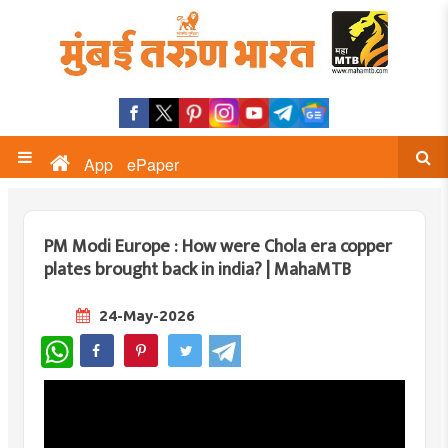
App
ePaper
PM Modi Europe : How were Chola era copper
plates brought back in india? | MahaMTB
24-May-2026
WhatsApp