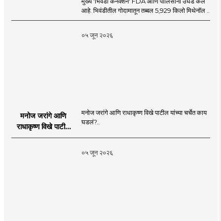
मुख्य 'भिवंडी कनेक्शन' FDA आणि पोलिसांनी उघड केले
आहे. भिवंडीतील गोदामातून तब्बल 5,929 किलो मिथेनॉल ..
०५ जून २०२६
मनोज जरांगे आणि राधाकृष्ण विखे पाटील यांच्या चर्चेत काय
मनोज जरांगे आणि
घडलं?..
राधाकृष्ण विखे पाटील
यांच्या चर्चेत काय घडलं?
०५ जून २०२६