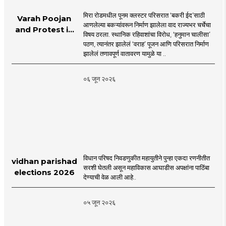
मिरा रोडमधील पूनम क्लस्टर परिसरात ‘बकरी ईद’साठी
Varah Poojan
आणलेल्या बकऱ्यांवरून निर्माण झालेला वाद राज्यभर चर्चेचा
and Protest in
विषय ठरला. स्थानिक रहिवाशांचा विरोध, ‘हनुमान चालीसा’
Poonam
पठण, त्यानंतर झालेलं ‘वराह’ पूजन आणि परिसरात निर्माण
Cluster Society
झालेलं तणावपूर्ण वातावरण यामुळे या ..
Mira Road
०६ जून २०२६
विधान परिषद निवडणुकीत महायुतीने पुन्हा एकदा रणनीतीत
vidhan parishad
सरशी घेतली असून महाविकास आघाडीस अपक्षांना पाठिंबा
elections 2026
देण्याची वेळ आली आहे..
०५ जून २०२६