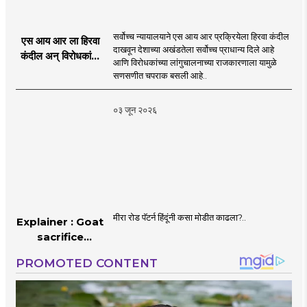
सर्वोच्च न्यायालयाने एस आय आर प्रक्रियेला हिरवा कंदील
एस आय आर ला हिरवा
दाखवून देशाच्या अखंडतेला सर्वोच्च प्राधान्य दिले आहे
कंदील अन् विरोधकांना
आणि विरोधकांच्या लांगुचालनाच्या राजकारणाला यामुळे
चपराक
सणसणीत चपराक बसली आहे..
०३ जून २०२६
मीरा रोड पॅटर्न हिंदूंनी कसा मोडीत काढला?..
Explainer : Goat
sacrifice
controversy in
Mumbai |
MahaMTB