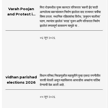
मिरा रोडमधील पूनम क्लस्टर परिसरात ‘बकरी ईद’साठी
Varah Poojan
आणलेल्या बकऱ्यांवरून निर्माण झालेला वाद राज्यभर चर्चेचा
and Protest in
विषय ठरला. स्थानिक रहिवाशांचा विरोध, ‘हनुमान चालीसा’
Poonam
पठण, त्यानंतर झालेलं ‘वराह’ पूजन आणि परिसरात निर्माण
Cluster Society
झालेलं तणावपूर्ण वातावरण यामुळे या ..
Mira Road
०६ जून २०२६
विधान परिषद निवडणुकीत महायुतीने पुन्हा एकदा रणनीतीत
vidhan parishad
सरशी घेतली असून महाविकास आघाडीस अपक्षांना पाठिंबा
elections 2026
देण्याची वेळ आली आहे..
०५ जून २०२६