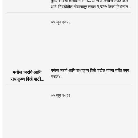
मुख्य 'भिवंडी कनेक्शन' FDA आणि पोलिसांनी उघड केले
आहे. भिवंडीतील गोदामातून तब्बल 5,929 किलो मिथेनॉल ..
०५ जून २०२६
मनोज जरांगे आणि राधाकृष्ण विखे पाटील यांच्या चर्चेत काय
मनोज जरांगे आणि
घडलं?..
राधाकृष्ण विखे पाटील
यांच्या चर्चेत काय घडलं?
०५ जून २०२६