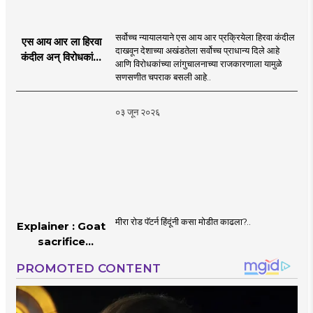
सर्वोच्च न्यायालयाने एस आय आर प्रक्रियेला हिरवा कंदील
एस आय आर ला हिरवा
दाखवून देशाच्या अखंडतेला सर्वोच्च प्राधान्य दिले आहे
कंदील अन् विरोधकांना
आणि विरोधकांच्या लांगुचालनाच्या राजकारणाला यामुळे
चपराक
सणसणीत चपराक बसली आहे..
०३ जून २०२६
मीरा रोड पॅटर्न हिंदूंनी कसा मोडीत काढला?..
Explainer : Goat
sacrifice
controversy in
Mumbai |
MahaMTB