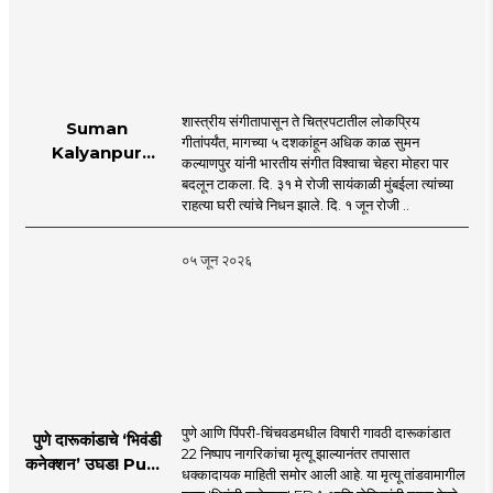
शास्त्रीय संगीतापासून ते चित्रपटातील लोकप्रिय
Suman
गीतांपर्यंत, मागच्या ५ दशकांहून अधिक काळ सुमन
Kalyanpur
कल्याणपुर यांनी भारतीय संगीत विश्वाचा चेहरा मोहरा पार
accorded state
बदलून टाकला. दि. ३१ मे रोजी सायंकाळी मुंबईला त्यांच्या
honours in
राहत्या घरी त्यांचे निधन झाले. दि. १ जून रोजी ..
mumbai |
MahaMTB
०५ जून २०२६
पुणे आणि पिंपरी-चिंचवडमधील विषारी गावठी दारूकांडात
पुणे दारूकांडाचे ‘भिवंडी
22 निष्पाप नागरिकांचा मृत्यू झाल्यानंतर तपासात
कनेक्शन’ उघड! Pune
धक्कादायक माहिती समोर आली आहे. या मृत्यू तांडवामागील
Liquor Tragedy