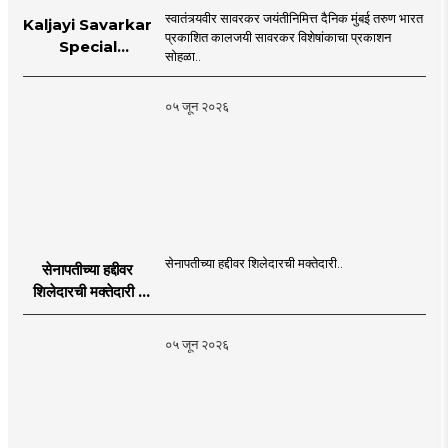
स्वातंत्र्यवीर सावरकर जयंतीनिमित्त दैनिक मुंबई तरुण भारत
Kaljayi Savarkar
प्रकाशित कालजयी सावरकर विशेषांकाचा प्रकाशन
Special
सोहळा..
supplement
Publication
०५ जून २०२६
Programme in
Dahanu |
MahaMTB
सेनापतीच्या हद्दीवर शिलेदारची मक्तेदारी..
सेनापतीच्या हद्दीवर
शिलेदारची मक्तेदारी |
Sahyadri Tiger
Sheledar |
०५ जून २०२६
MahaMTB