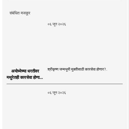
संबंधित मजकूर
०६ जून २०२६
श्रीकृष्ण जन्मभूमी मुक्तीसाठी कारसेवा होणार?..
अयोध्येच्या धरतीवर
मथुरेतही कारसेवा होणार?
| Shri Krishna
Janmabhoomi |
०६ जून २०२६
MahaMTB