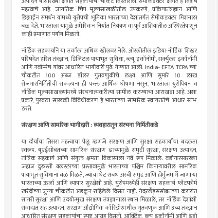
उत्पादन यांसारख्या क्षेत्रांत सहकार्याची चौकट विस्तारली. सेमीकंडक्टर क्षेत्रात हे विशेष
महत्त्वाचे आहे. जागतिक चिप मूल्यसाखळीतील उपकरणे, प्रक्रियातंत्रज्ञान आणि
डिझाईन समर्थन यांमध्ये युरोपची भूमिका भारताच्या देशांतर्गत सेमीकंडक्टर मिशनला
बळ देते. भारताला यामुळे अमेरिकन निर्यात नियंत्रण वा पूर्व आशियातील अस्थिरतेपासून
काही प्रमाणात पर्याय मिळतो.
नॉर्डिक सहकार्याने या तर्काला अधिक खोलवर नेले. ओस्लोतील इंडिया-नॉर्डिक शिखर
परिषदेत हरित तंत्रज्ञान, डिजिटल पायाभूत सुविधा, ब्ल्यू इकॉनॉमी, सर्क्युलर इकॉनॉमी
आणि नवोन्मेष यांवर आधारित भागीदारी पुढे नेण्यात आली. India- EFTA TEPA च्या
चौकटीत 100 अब्ज डॉलर गुंतवणुकीचे लक्ष्य आणि सुमारे 10 लाख
रोजगारनिर्मितीची संकल्पना ही फक्त आर्थिक घोषणा नसून, भारताला युरोपियन व
नॉर्डिक मूल्यसाखळ्यांमध्ये संरचनात्मकरीत्या सामील करण्याचा आराखडा आहे. अशा
प्रकारे, पुरवठा साखळी विविधीकरण हे भारताच्या सामरिक स्वायत्ततेचे आधार स्तंभ
ठरते.
संरक्षण आणि सामरिक भागीदारी : व्यवहारातून संरचना निर्मितीकडे
या दौर्याचा तिसरा महत्त्वाचा पैलू म्हणजे संरक्षण आणि सुरक्षा सहकार्याचा बदलता
स्वरूप. यूएईसोबतच्या सामरिक संरक्षण ढाच्यामुळे समुद्री सुरक्षा, संरक्षण उत्पादन,
तांत्रिक सहकार्य आणि संयुक्त क्षमता विकासाला नवे रूप मिळाले. वडीनारसारख्या
जहाज दुरुस्ती क्लस्टरच्या प्रस्तावामुळे भारताच्या पश्चिम किनाऱ्यावरील सामरिक
पायाभूत सुविधांना बळ मिळते, ज्याचा थेट संबंध अरबी समुद्र आणि होर्मुजमार्गे जाणाऱ्या
भारताच्या ऊर्जा आणि व्यापार सुरक्षेशी आहे. युरोपमध्येही संरक्षण सहकार्य प्लॅटफॉर्म
खरेदीच्या जुन्या चौकटीत अडकून राहिलेले दिसत नाही. नेदरलँड्ससोबतच्या करारांत
सागरी सुरक्षा आणि उदयोन्मुख संरक्षण तंत्रज्ञानाला स्थान मिळाले, तर नॉर्डिक देशांशी
संवादात सह उत्पादन, संरक्षण औद्योगिक कॉरिडॉरमधील गुंतवणूक आणि उच्च तंत्रज्ञान
आधारित संरक्षण सहकार्याचा स्पष्ट आग्रह दिसतो. आर्क्टिक, ब्ल्यू इकॉनॉमी आणि इंडो