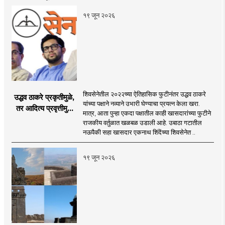
१९ जून २०२६
शिवसेनेतील २०२२च्या ऐतिहासिक फुटीनंतर उद्धव ठाकरे
उद्धव ठाकरे प्रकृतीमुळे,
यांच्या पक्षाने नव्याने उभारी घेण्याचा प्रयत्न केला खरा.
तर आदित्य प्रवृत्तीमुळे
मात्र, आता पुन्हा एकदा पक्षातील काही खासदारांच्या फुटीने
मागे पडले : सुशील
राजकीय वर्तुळात खळबळ उडाली आहे. उबाठा गटातील
कुलकर्णी
नऊपैकी सहा खासदार एकनाथ शिंदेंच्या शिवसेनेत ..
१९ जून २०२६