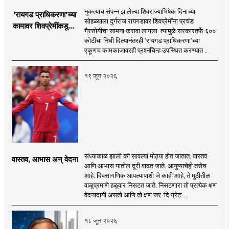
नुकत्याच संपन्न झालेल्या शिवराज्याभिषेक दिनाच्या
‘रायगड प्राधिकरणा’च्या
सोहळ्याला दुर्गराज रायगडावर शिवप्रेमींना प्रचंड
कामावर शिवप्रेमींकडूनच
गैरसोयींचा सामना करावा लागला. त्यामुळे सरकारतर्फे ६००
प्रश्नचिन्ह का?
कोटींचा निधी दिल्यानंतरही ‘रायगड प्राधिकरणा’च्या
एकूणच कामकाजावरही प्रश्नचिन्ह उपस्थित करण्यात ..
१९ जून २०२६
संध्याकाळ झाली की सावल्या मोठ्या होत जातात. वास्तव
वास्तव, आभास अन् वेदना
आणि आभास यातील दूरी वाढत जाते. आयुष्याचेही तसेच
आहे. दिवसागणिक आपल्यापाशी जे काही आहे, ते मुठीतील
वाळूप्रमाणे हळूवार निसटत जाते. निसटणारा तो प्रत्येक क्षण
वेदनादायी असतो आणि तो क्षण जर 'दि ग्रेट' ..
१८ जून २०२६