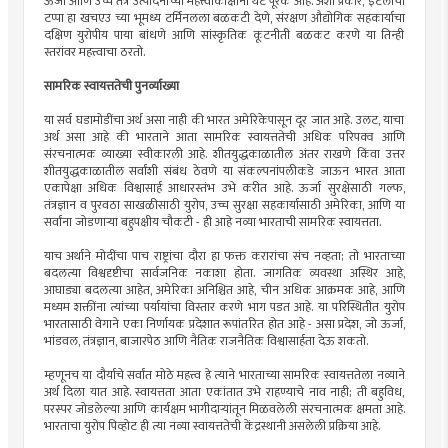
ऊर्जा आणि उच्च तंत्र उत्पादनाच्या महत्त्वाकांक्षांना थेट पूरक आहे. अशा प्रकारे, इटलीचा
टप्पा हा खचएउ च्या भूमध्य टर्मिनलला बळकटी देणे, संरक्षण औद्योगिक सहकार्याचा
दक्षिण युरोपीय पाया बांधणे आणि सांस्कृतिक कूटनीती बळकट करणे या तिन्ही
स्तरांवर महत्त्वाचा ठरतो.
सामरिक स्वायत्ततेची पुनर्व्याख्या
या सर्व घडामोडींचा अर्थ असा नाही की भारत अमेरिकेपासून दूर जात आहे. उलट, याचा
अर्थ असा आहे की भारताने आता सामरिक स्वायत्ततेची अधिक परिपक्व आणि
संरचनात्मक व्याख्या स्वीकारली आहे. शीतयुद्धकाळातील अंतर राखणे किंवा उत्तर
शीतयुद्धकाळातील सर्वांशी संबंध ठेवणे या संकल्पनांपलीकडे जाऊन भारत आता
एकापेक्षा अधिक विश्वासार्ह आधारस्तंभ उभे करीत आहे. ऊर्जा सुरक्षेसाठी गल्फ,
तंत्रज्ञान व पुरवठा साखळीसाठी युरोप, उच्च सुरक्षा सहकार्यासाठी अमेरिका, आणि या
सर्वांना जोडणाऱ्या बहुपक्षीय चौकटी - ही आहे नव्या भारताची सामरिक स्वायत्तता.
याच अर्थाने मोदींचा पाच राष्ट्रांचा दौरा हा फक्त करारांचा संच नव्हता; तो भारताच्या
बदलत्या विश्वदृष्टीचा सार्वजनिक नकाशा होता. जागतिक व्यवस्था अस्थिर आहे,
आघाड्या बदलत्या आहेत, अमेरिका अनिश्चित आहे, चीन अधिक आक्रमक आहे, आणि
मध्यम शक्तींना त्यांच्या पर्यायांचा विस्तार करणे भाग पडत आहे. या परिस्थितीत युरोप
भारतासाठी वेगाने एका निर्णायक प्रदेशात रूपांतरित होत आहे - असा प्रदेश, जो ऊर्जा,
भांडवल, तंत्रज्ञान, बाजारपेठ आणि नैतिक राजनैतिक विश्वासार्हता देऊ शकतो.
म्हणूनच या दौर्याचे सर्वांत मोठे महत्त्व हे त्याने भारताच्या सामरिक स्वायत्ततेला नव्याने
अर्थ दिला यात आहे. स्वायत्तता आता एकांतात उभे राहण्याचे नाव नाही; ती बहुविध,
परस्पर जोडलेल्या आणि कार्यक्षम भागीदाऱ्यांतून मिळवलेली संरचनात्मक क्षमता आहे.
भारताचा युरोप पिव्होट ही त्या नव्या स्वायत्ततेची केंद्रस्थानी असलेली प्रक्रिया आहे.