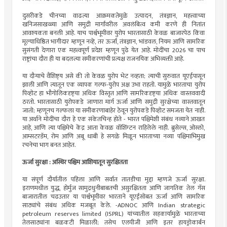
दुसरीकडे चीनच्या वाढत्या आक्रमकतेमुळे उत्पादन, तंत्रज्ञान, महत्त्वाच्या
खनिजसाखळ्या आणि समुद्री मार्गांवरील अवलंबित्व कमी करणे ही नितांत
आवश्यकता बनली आहे. याच पार्श्वभूमीवर युरोप भारतासाठी केवळ बाजारपेठ किंवा
मूल्याधिष्ठित भागीदार म्हणून नव्हे, तर ऊर्जा, तंत्रज्ञान, भांडवल, नियम आणि सामरिक
सुसंगती देणारा एक महत्त्वपूर्ण प्रदेश म्हणून पुढे येत आहे. मोदींचा 2026 चा पाच
राष्ट्रांचा दौरा ही या बदलत्या समीकरणांची प्रत्यक्ष राजनयिक अभिव्यक्ती आहे.
या दौऱ्याचे वैशिष्ट्‌‍य असे की तो केवळ युरोप भेट नव्हता; त्याची सुरुवात यूएईपासून
झाली आणि त्यातून एक व्यापक गल्फ-युरोप अक्ष उभा राहतो. यामुळे भारताचा युरोप
पिव्होट हा भौगोलिकदृष्ट्‌‍या अधिक विस्तृत आणि सामरिकदृष्ट्‌‍या अधिक वास्तववादी
ठरतो. भारतासाठी युरोपकडे जाणारा मार्ग ऊर्जा आणि समुद्री सुरक्षेच्या वास्तवातून
जातो; म्हणूनच गल्फला या समीकरणाबाहेर ठेवून युरोपकडे पिव्होट समजता येत नाही.
या अर्थाने मोदींचा दौरा हे एक संकेतचिन्ह होते - भारत पश्चिमेशी संबंध नव्याने आखत
आहे, आणि त्या पश्चिमेचे केंद्र आता केवळ वॉशिंग्टन राहिलेले नाही. ब्रुसेल्स, ओस्लो,
आम्सटरडॅम, रोम आणि अबू धाबी हे सगळे मिळून भारताच्या नव्या पश्चिमाभिमुख
रचनेचा भाग बनत आहेत.
ऊर्जा सुरक्षा : अस्थिर पश्चिम आशियातून सुरक्षितता
या संपूर्ण दौर्यातील पहिला आणि सर्वात तातडीचा मुद्दा म्हणजे ऊर्जा सुरक्षा.
इराणमधील युद्ध, होर्मुज सामुद्रधुनीबाबतची असुरक्षितता आणि जागतिक तेल गॅस
बाजारातील चढउतार या पार्श्वभूमीवर भारताने यूएईसोबत ऊर्जा आणि सामरिक
साठ्यांचे संबंध अधिक मजबूत केले. -ADNOC आणि Indian strategic
petroleum reserves limited (ISPRL) यांच्यातील सहकार्यामुळे भारताच्या
तेलसाठ्यांना बळकटी मिळाली; तसेच एलपीजी आणि इतर हायड्रोकार्बन