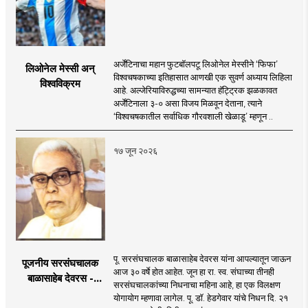
अर्जेंटिनाचा महान फुटबॉलपटू लिओनेल मेस्सीने ‘फिफा’
लिओनेल मेस्सी अन्
विश्वचषकाच्या इतिहासात आणखी एक सुवर्ण अध्याय लिहिला
विश्वविक्रम
आहे. अल्जेरियाविरुद्धच्या सामन्यात हॅट्ट्रिक झळकावत
अर्जेंटिनाला ३-० असा विजय मिळवून देताना, त्याने
‘विश्वचषकातील सर्वाधिक गौरवशाली खेळाडू’ म्हणून ..
१७ जून २०२६
पू. सरसंघचालक बाळासाहेब देवरस यांना आपल्यातून जाऊन
पूजनीय सरसंघचालक
आज ३० वर्षे होत आहेत. जून हा रा. स्व. संघाच्या तीनही
बाळासाहेब देवरस -
सरसंघचालकांच्या निधनाचा महिना आहे, हा एक विलक्षण
द्रष्टा संघटक
योगायोग म्हणावा लागेल. पू. डॉ. हेडगेवार यांचे निधन दि. २१