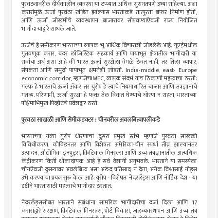
पुरवठ्यावरील दीर्घकालीन व्यवस्था या टप्प्यात अधिक सुसंगतपणे उभ्या राहिल्या. अशा
करारांमुळे ऊर्जा पुरवठा खंडित झाल्यास भारताकडे तात्पुरता बफर निर्माण होतो,
आणि ऊर्जा जोखमीचे व्यवस्थापन बाजारावर सोपवण्याऐवजी राज्य नियोजित
भागीदाऱ्यांद्वारे साधले जाते.
ऊर्जेचे हे समीकरण भारताच्या व्यापक भू आर्थिक विचाराशी जोडलेले आहे. यूएईमधील
गुंतवणूक करार, बंदर लॉजिस्टिक सहकार्य आणि पायाभूत क्षेत्रातील भागीदारी या
सर्वांचा अर्थ असा आहे की भारत ऊर्जा सुरक्षेला वेगळे ठेवत नाही, तर तिला व्यापार,
संपर्कता आणि समुद्री पायाभूत क्षमतेशी जोडतो. India-middle, east- Europe
economic corridor, म्हणजेचIMEC, व्यापक संदर्भ याच ठिकाणी महत्त्वाचा ठरतो:
गल्फ हे भारताचे ऊर्जा अँकर, तर युरोप हे त्याचे नियमाधारित बाजार आणि तंत्रज्ञानाचे
गंतव्य. परिणामी, ऊर्जा सुरक्षा हे फक्त तेल विकत घेण्याचे धोरण न राहता, भारताच्या
पश्चिमाभिमुख पिव्होटचे प्रवेशद्वार ठरते.
पुरवठा साखळी आणि सेमीकंडक्टर : चीनवरील अवलंबित्वापलीकडे
भारताच्या नव्या युरोप धोरणाचा दुसरा प्रमुख स्तंभ म्हणजे पुरवठा साखळी
विविधीकरण. कोविडनंतर आणि विशेषतः अमेरिका-चीन स्पर्धा तीव्र झाल्यानंतर
उत्पादन, औद्योगिक इनपुट्स, क्रिटिकल मिनरल्स आणि उच्च तंत्रज्ञानातील अत्यधिक
केंद्रीकरण किती धोकादायक आहे हे सर्व देशांनी अनुभवले. भारताने या समस्येला
चीनऐवजी दुसऱ्यावर अवलंबित्व असा अरुंद प्रतिसाद न देता, अनेक विश्वासार्ह नोड्स
उभे करण्याचा प्रयत्न सुरू केला आहे. युरोप - विशेषतः नेदरलँड्स आणि नॉर्डिक देश - या
दृष्टीने भारतासाठी महत्वाचे भागीदार ठरतात.
नेदरलँड्ससोबत भारताने संबंधांना सामरिक भागीदारीचा दर्जा दिला आणि 17
करारांद्वारे संरक्षण, क्रिटिकल मिनरल्स, पोर्ट विकास, जलव्यवस्थापन आणि उच्च तंत्र