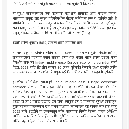
पॅसिफिकविषयीच्या चर्चांमुळे भारताचा सामरिक भूगोलही विस्तारतो.
या सुरक्षा समीकरणाला एक महत्त्वाचा बहुपक्षीय आयामही आहे. नॉर्डिक देशांनी
भारताच्या संयुक्त राष्ट्र सुरक्षा परिषदेमधील मोठ्या भूमिकेला समर्थन दर्शवले आहे; हे
समर्थन केवळ प्रतीकात्मक नसून भारताला नियम निर्माता आणि जबाबदार उदयोन्मुख
शक्ती म्हणून मान्यता देणारे आहे. त्यामुळे संरक्षण सहकार्याचा अर्थ येथे केवळ हार्डवेअर
नसून, संस्थात्मक वैधता आणि सामरिक प्रतिमेची उभारणीही आहे.
इटली आणि भूमध्य : IMEC, संरक्षण आणि सामरिक धागे
या पाच राष्ट्रांच्या दौर्याचा अंतिम टप्पा - इटली - भारताच्या युरोप पिव्होटमध्ये भू
राजकीयदृष्ट्‌‍या महत्वाचे स्थान राखतो. रोममधील भेटीत भारत आणि इटली यांनी
द्विपक्षीय संबंधांना India- middle east- Europe economic corridor दर्जा
दिला, 2029 पर्यंत द्विपक्षीय व्यापार 20 अब्ज युरोपर्यंत नेण्याचे लक्ष्य ठरवले आणि
2025-2029 या कालावधीसाठी संयुक्त स्ट्रॅटेजिक ॲक्शन प्लॅनवर सहमती दर्शवली.
इटलीच्या भौगोलिक स्थानामुळे India- middle east- Europe economic
corridor संदर्भात तिचे महत्त्व विशेष आहे. इटलीने चीनच्या बेल्ट अँड रोड
इनिशिएटिव्हमधून माघार घेतल्याने युरोपमधील सामरिक समीकरणात भारतासाठी
एक महत्त्वाची संधी निर्माण झाली आहे. 2019 मध्ये बीआरआयमध्ये सहभागी होणारा
इटली हा जी 7 मधील एकमेव देश होता; त्यामुळे रोम हे चीनसाठी भूमध्य सागरातून
युरोपात प्रवेश मिळवण्याचे एक राजकीय आणि लॉजिस्टिक दार मानले जात होते. परंतु
2023 मध्ये इटलीने या उपक्रमातून बाहेर पडण्याचा निर्णय घेतला, कारण अपेक्षित
आर्थिक लाभ मिळाले नाहीत आणि युरोपियन व अटलांटिक सामरिक प्राधान्यांना
अधिक महत्त्व देण्याची गरज रोमला जाणवली.