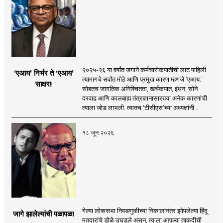
२०२५-२६ या वर्षांत जगाने कर्मचारीकपातीची लाट पाहिली.
‘एआय’ निर्भर ते ‘एआय’
त्यामागचे सर्वांत मोठे आणि प्रमुख कारण म्हणजे ‘एआय.’
साक्षर!
सोबतच जागतिक अनिश्चितता, खर्चकपात, इंधन, सोने
दरवाढ आणि कालबाह्य तंत्रज्ञानासारख्या अनेक कारणांची
त्याला जोड लाभली. त्यातच ‘टीसीएस’च्या अध्यक्षांनी ..
१८ जून २०२६
गेल्या लोकसभा निवडणुकीच्या निकालांनंतर झोपलेल्या हिंदू
जागे झालेल्यांची पळापळ!
मतदारांचे डोळे उघडले असून, त्याला आपल्या ताकदीची