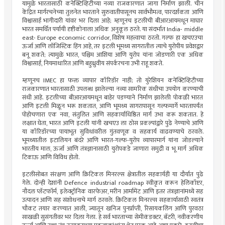
यामुळे भारतासाठी कनेक्टिव्हिटीच्या नव्या राजकारणात जागा निर्माण झाली. चीन
केंद्रित मार्गरचनेच्या तुलनेत भारताने सुरुवातीपासूनच सार्वभौमत्व, पारदर्शकता आणि
विश्वासार्ह भागीदारी यांवर भर दिला आहे; म्हणूनच इटलीची बीआरआयमधून माघार
भारत समर्थित पर्यायी दृष्टीकोनाला अधिक अनुकूल ठरते. या संदर्भात India- middle
east- Europe economic corridor, विशेष महत्त्वाचा ठरतो. गल्फ हा खचएउचा
ऊर्जा आणि लॉजिस्टिक हिंग आहे, तर इटली भूमध्य सागरातील त्याचे युरोपीय प्रवेशद्वार
बनू शकते; त्यामुळे भारत, पश्चिम आशिया आणि युरोप यांना जोडणारी एक अधिक
विश्वासार्ह, नियमाधारित आणि बहुध्रुवीय संपर्करचना उभी राहू शकते.
म्हणूनच IMEC हा फक्त व्यापार कॉरिडॉर नाही; तो युरेशियन कनेक्टिव्हिटीच्या
राजकारणात भारतासाठी उपलब्ध झालेल्या नव्या सामरिक संधीचा उपयोग करण्याची
संधी आहे. इटलीच्या बीआरआयमधून बाहेर पडण्याने निर्माण झालेली पोकळी भारत
आणि इटली मिळून भरू शकतात, आणि भूमध्य सागरापासून गल्फमार्गे भारतापर्यंत
पोहोचणारा एक नवा, संतुलित आणि सहकार्याधिष्ठित मार्ग उभा करू शकतात. हे
लक्षात घेता, भारत आणि इटली यांनी खचएउ ला ठोस प्रकल्पांद्वारे पुढे नेण्याचे आणि
या कॉरिडॉरच्या पायाभूत सुविधांवरील गुंतवणूक व सहकार्य वाढवण्याचे ठरवले.
भूमध्यातील इटालियन बंदरे आणि भारत-गल्फ-युरोप व्यापारमार्ग यांना जोडल्याने
भारतीय माल, ऊर्जा आणि तंत्रज्ञानासाठी युरोपकडे जाणारा समुद्री व भू मार्ग अधिक
टिकाऊ आणि विविध होतो.
इटलीसोबत संरक्षण आणि क्रिटिकल मिनरल्स क्षेत्रातील सहकार्यही या दौर्यात पुढे
गेले. दोन्ही देशांनी Defence industrial roadmap स्वीकृत करून हेलिकॉप्टर,
नौदल प्लॅटफॉर्म, इलेक्ट्रॉनिक वारफेअर, मरीन आर्मामेंट आणि इतर तंत्रज्ञानांमध्ये सह
उत्पादन आणि सह संशोधनाचे मार्ग ठरवले. क्रिटिकल मिनरल्स सहकार्यासाठी स्वतंत्र
चौकट तयार करण्यात आली, ज्यातून खनिज पुनर्प्राप्ती, रिसायकलिंग आणि पुरवठा
साखळी सुसंगतीवर भर दिला गेला. हे सर्व भारताच्या सेमीकंडक्टर, बॅटरी, नवीकरणीय