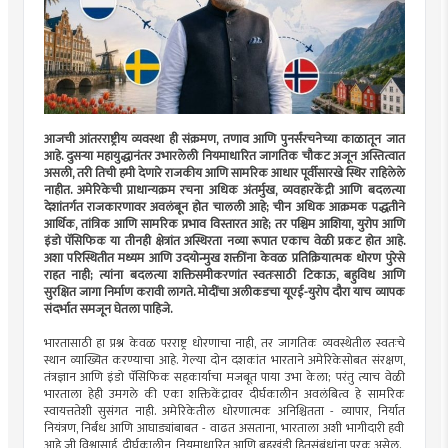
आजची आंतरराष्ट्रीय व्यवस्था ही संक्रमण, तणाव आणि पुनर्संरचनेच्या काळातून जात
आहे. दुसऱ्या महायुद्धानंतर उभारलेली नियमाधारित जागतिक चौकट अजून अस्तित्वात
असली, तरी तिची हमी देणारे राजकीय आणि सामरिक आधार पूर्वीसारखे स्थिर राहिलेले
नाहीत. अमेरिकेची प्राधान्यक्रम रचना अधिक अंतर्मुख, व्यवहारकेंद्री आणि बदलत्या
देशांतर्गत राजकारणावर अवलंबून होत चालली आहे; चीन अधिक आक्रमक पद्धतीने
आर्थिक, तांत्रिक आणि सामरिक प्रभाव विस्तारत आहे; तर पश्चिम आशिया, युरोप आणि
इंडो पॅसिफिक या तीनही क्षेत्रांत अस्थिरता नव्या रूपात एकाच वेळी प्रकट होत आहे.
अशा परिस्थितीत मध्यम आणि उदयोन्मुख शक्तींना केवळ प्रतिक्रियात्मक धोरण पुरेसे
राहत नाही; त्यांना बदलत्या शक्तिसमीकरणांत स्वतःसाठी टिकाऊ, बहुविध आणि
सुरक्षित जागा निर्माण करावी लागते. मोदींचा अलीकडचा यूएई-युरोप दौरा याच व्यापक
संदर्भात समजून घेतला पाहिजे.
भारतासाठी हा प्रश्न केवळ परराष्ट्र धोरणाचा नाही, तर जागतिक व्यवस्थेतील स्वतःचे
स्थान व्याख्यित करण्याचा आहे. गेल्या दोन दशकांत भारताने अमेरिकेसोबत संरक्षण,
तंत्रज्ञान आणि इंडो पॅसिफिक सहकार्याचा मजबूत पाया उभा केला; परंतु त्याच वेळी
भारताला हेही उमगले की एका शक्तिकेंद्रावर दीर्घकालीन अवलंबित्व हे सामरिक
स्वायत्ततेशी सुसंगत नाही. अमेरिकेतील धोरणात्मक अनिश्चितता - व्यापार, निर्यात
नियंत्रण, निर्बंध आणि आघाड्यांबाबत - वाढत असताना, भारताला अशी भागीदारी हवी
आहे जी विश्वासार्ह, दीर्घकालीन, नियमाधारित आणि बहुखंडी हितसंबंधांना पूरक असेल.