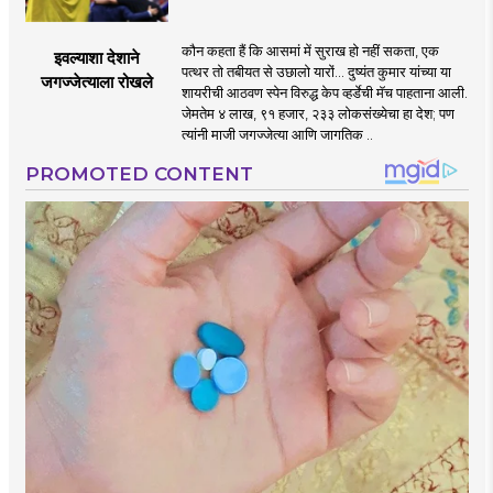
कौन कहता हैं कि आसमां में सुराख हो नहीं सकता, एक
इवल्याशा देशाने
पत्थर तो तबीयत से उछालो यारों... दुष्यंत कुमार यांच्या या
जगज्जेत्याला रोखले
शायरीची आठवण स्पेन विरुद्ध केप व्हर्डेची मॅच पाहताना आली.
जेमतेम ४ लाख, ९१ हजार, २३३ लोकसंख्येचा हा देश; पण
त्यांनी माजी जगज्जेत्या आणि जागतिक ..