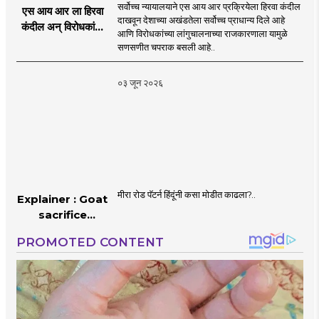
सर्वोच्च न्यायालयाने एस आय आर प्रक्रियेला हिरवा कंदील
एस आय आर ला हिरवा
दाखवून देशाच्या अखंडतेला सर्वोच्च प्राधान्य दिले आहे
कंदील अन् विरोधकांना
आणि विरोधकांच्या लांगुचालनाच्या राजकारणाला यामुळे
चपराक
सणसणीत चपराक बसली आहे..
०३ जून २०२६
मीरा रोड पॅटर्न हिंदूंनी कसा मोडीत काढला?..
Explainer : Goat
sacrifice
controversy in
Mumbai |
MahaMTB