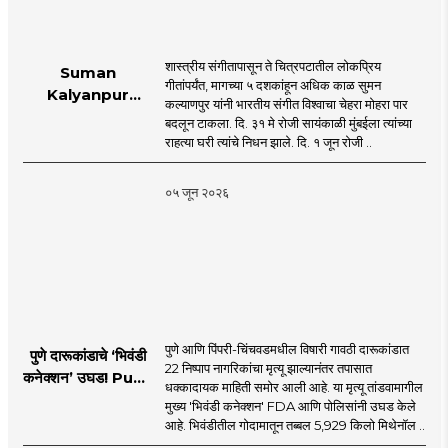
शास्त्रीय संगीतापासून ते चित्रपटातील लोकप्रिय
Suman
गीतांपर्यंत, मागच्या ५ दशकांहून अधिक काळ सुमन
Kalyanpur
कल्याणपुर यांनी भारतीय संगीत विश्वाचा चेहरा मोहरा पार
accorded state
बदलून टाकला. दि. ३१ मे रोजी सायंकाळी मुंबईला त्यांच्या
honours in
राहत्या घरी त्यांचे निधन झाले. दि. १ जून रोजी ..
mumbai |
MahaMTB
०५ जून २०२६
पुणे आणि पिंपरी-चिंचवडमधील विषारी गावठी दारूकांडात
पुणे दारूकांडाचे ‘भिवंडी
22 निष्पाप नागरिकांचा मृत्यू झाल्यानंतर तपासात
कनेक्शन’ उघड! Pune
धक्कादायक माहिती समोर आली आहे. या मृत्यू तांडवामागील
Liquor Tragedy
मुख्य 'भिवंडी कनेक्शन' FDA आणि पोलिसांनी उघड केले
आहे. भिवंडीतील गोदामातून तब्बल 5,929 किलो मिथेनॉल ..