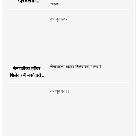
Special
सोहळा..
supplement
Publication
०५ जून २०२६
Programme in
Dahanu |
MahaMTB
सेनापतीच्या हद्दीवर शिलेदारची मक्तेदारी..
सेनापतीच्या हद्दीवर
शिलेदारची मक्तेदारी |
Sahyadri Tiger
Sheledar |
०५ जून २०२६
MahaMTB