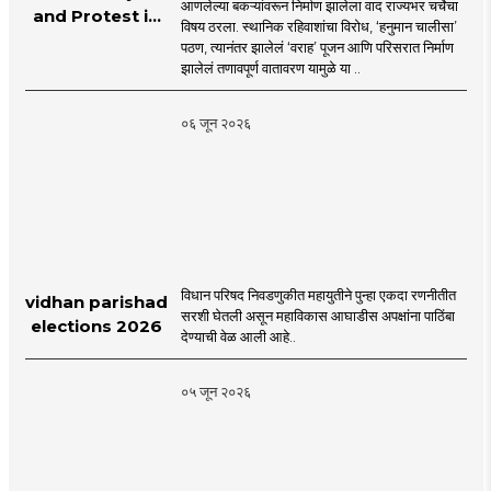
आणलेल्या बकऱ्यांवरून निर्माण झालेला वाद राज्यभर चर्चेचा
and Protest in
विषय ठरला. स्थानिक रहिवाशांचा विरोध, ‘हनुमान चालीसा’
Poonam
पठण, त्यानंतर झालेलं ‘वराह’ पूजन आणि परिसरात निर्माण
Cluster Society
झालेलं तणावपूर्ण वातावरण यामुळे या ..
Mira Road
०६ जून २०२६
विधान परिषद निवडणुकीत महायुतीने पुन्हा एकदा रणनीतीत
vidhan parishad
सरशी घेतली असून महाविकास आघाडीस अपक्षांना पाठिंबा
elections 2026
देण्याची वेळ आली आहे..
०५ जून २०२६