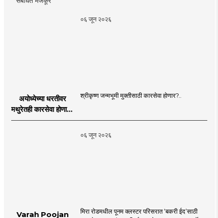
०६ जून २०२६
श्रीकृष्ण जन्मभूमी मुक्तीसाठी कारसेवा होणार?..
अयोध्येच्या धरतीवर
मथुरेतही कारसेवा होणार?
| Shri Krishna
Janmabhoomi |
०६ जून २०२६
MahaMTB
मिरा रोडमधील पूनम क्लस्टर परिसरात ‘बकरी ईद’साठी
Varah Poojan