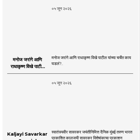
०५ जून २०२६
मनोज जरांगे आणि राधाकृष्ण विखे पाटील यांच्या चर्चेत काय
मनोज जरांगे आणि
घडलं?..
राधाकृष्ण विखे पाटील
यांच्या चर्चेत काय घडलं?
०५ जून २०२६
स्वातंत्र्यवीर सावरकर जयंतीनिमित्त दैनिक मुंबई तरुण भारत
Kaljayi Savarkar
प्रकाशित कालजयी सावरकर विशेषांकाचा प्रकाशन