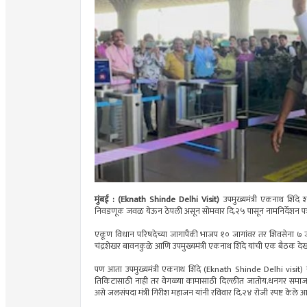
मुंबई : (Eknath Shinde Delhi Visit)
उपमुख्यमंत्री एकनाथ शिंदे
निवडणूक जवळ येऊन ठेपली असून सोमवार दि.२५ पासून नामनिर्देशन पत्
एकूण विधान परिषदेच्या जागापैकी भाजप १० जागांवर तर शिवसेना ७ जाग
चंद्रशेखर बावनकुळे आणि उपमुख्यमंत्री एकनाथ शिंदे यांची एक बैठक देख
पण आता उपमुख्यमंत्री एकनाथ शिंदे (Eknath Shinde Delhi visit) य
तिकिटासाठी नाही तर वेगळ्या कामासाठी दिल्लीत जातोय.धनगर समाजाच्य
असे जलसंपदा मंत्री गिरीश महाजन यांनी रविवार दि.२४ रोजी स्पष्ट केले आ