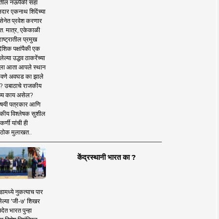
तील नऊपैकी सहा
दार एकनाथ शिंदेंच्या
सेनेत प्रवेश करणार
त. मात्र, एकेकाळी
ाष्ट्रातील प्रमुख
देशिक पक्षांपैकी एक
ल्या उद्धव ठाकरेंच्या
षाला आता आपले स्थान
वणे अवघड का झाले
? उबाठाचे राजकीय
ष्य काय असेल?
िषयी पत्रकार आणि
कीय विश्लेषक सुशील
र्णी यांची ही
ठोक मुलाखत..
केंद्रस्थानी भारत का ?
ामध्ये नुकत्याच पार
ेल्या 'जी-७' शिखर
देत भारत पुन्हा