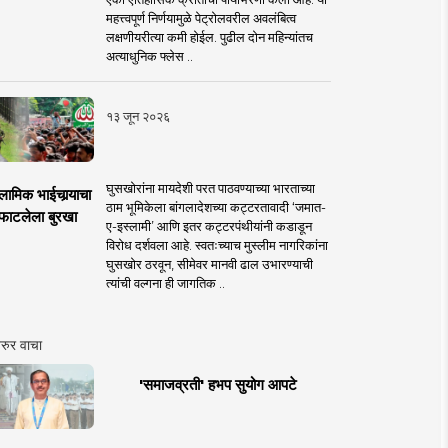
महत्त्वपूर्ण निर्णयामुळे पेट्रोलवरील अवलंबित्व
लक्षणीयरीत्या कमी होईल. पुढील दोन महिन्यांतच
अत्याधुनिक फ्लेस ..
१३ जून २०२६
घुसखोरांना मायदेशी परत पाठवण्याच्या भारताच्या
लामिक भाईचार्‍याचा
ठाम भूमिकेला बांगलादेशच्या कट्टरतावादी ‘जमात-
फाटलेला बुरखा
ए-इस्लामी’ आणि इतर कट्टरपंथीयांनी कडाडून
विरोध दर्शवला आहे. स्वतःच्याच मुस्लीम नागरिकांना
घुसखोर ठरवून, सीमेवर मानवी ढाल उभारण्याची
त्यांची वल्गना ही जागतिक ..
रुर वाचा
'समाजव्रती' हभप सुयोग आपटे