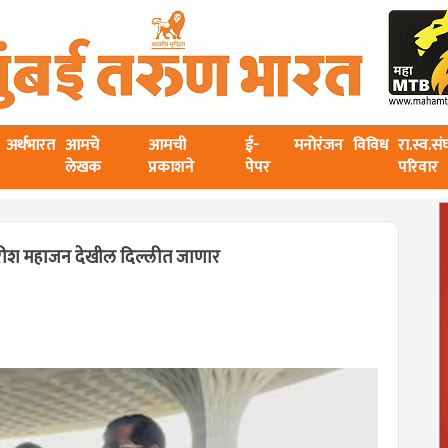
अर्थभारत
आमचे
आमची
ई-
मनोरंजन
विविध
रा.स्व.स
लेखक
प्रकाशने
पेपर
परिवार
 गिरीश महाजन देखील दिल्लीत जाणार