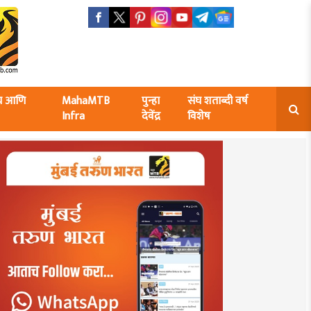
ंघ आणि
MahaMTB
पुन्हा
संघ शताब्दी वर्ष
Infra
देवेंद्र
विशेष