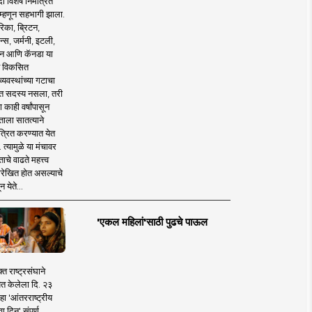
 विशेष निमंत्रित
 म्हणून सहभागी झाला.
िका, ब्रिटन,
न्स, जर्मनी, इटली,
न आणि कॅनडा या
 विकसित
व्यवस्थांच्या गटाचा
त सदस्य नसला, तरी
या काही वर्षांपासून
ताला सातत्याने
त्रित करण्यात येत
 त्यामुळे या मंचावर
ाचे वाढते महत्त्व
रेखित होत असल्याचे
न येते...
'एकल महिलां'साठी पुढचे पाऊल
क्त राष्ट्रसंघाने
ित केलेला दि. २३
हा 'आंतरराष्ट्रीय
ा दिन' संपूर्ण