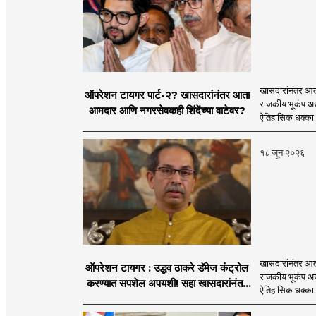
खासदारांनंतर आत
ऑपरेशन टायगर पार्ट-२? खासदारांनंतर आता
राजकीय भूकंप अखे
आमदार आणि नगरसेवकही शिंदेंच्या वाटेवर?
ऐतिहासिक धक्का 
१८ जून २०२६
खासदारांनंतर आत
ऑपरेशन टायगर : उद्धव ठाकरे डॅमेज कंट्रोल
राजकीय भूकंप अखे
करण्यात सपशेल अपयशी! सहा खासदारांनंतर
ऐतिहासिक धक्का 
आमदारांसह नगरसेवकही शिंदेंकडे जाण्याच्या
चर्चा सुरू