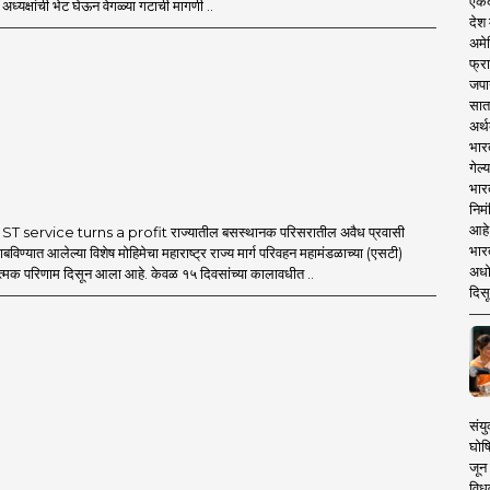
एकदा
ध्यक्षांची भेट घेऊन वेगळ्या गटाची मागणी ..
देश
अमेर
फ्रा
जपा
सात
अर्थ
भार
गेल्
भार
निमं
आहे.
T service turns a profit राज्यातील बसस्थानक परिसरातील अवैध प्रवासी
भारत
बविण्यात आलेल्या विशेष मोहिमेचा महाराष्ट्र राज्य मार्ग परिवहन महामंडळाच्या (एसटी)
अधो
ात्मक परिणाम दिसून आला आहे. केवळ १५ दिवसांच्या कालावधीत ..
दिसू
संयु
घोष
जून 
विधव