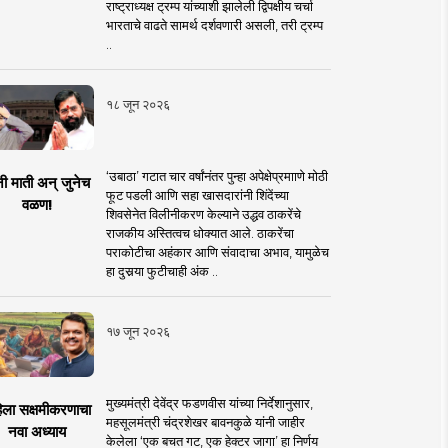
राष्ट्राध्यक्ष ट्रम्प यांच्याशी झालेली द्विपक्षीय चर्चा
भारताचे वाढते सामर्थ दर्शवणारी असली, तरी ट्रम्प
..
१८ जून २०२६
‘उबाठा’ गटात चार वर्षांनंतर पुन्हा अपेक्षेप्रमााणे मोठी
नी माती अन् जुनेच
फूट पडली आणि सहा खासदारांनी शिंदेंच्या
वळण!
शिवसेनेत विलीनीकरण केल्याने उद्धव ठाकरेंचे
राजकीय अस्तित्वच धोक्यात आले. ठाकरेंचा
पराकोटीचा अहंकार आणि संवादाचा अभाव, यामुळेच
हा दुसर्‍या फुटीचाही अंक ..
१७ जून २०२६
मुख्यमंत्री देवेंद्र फडणवीस यांच्या निर्देशानुसार,
िला सक्षमीकरणाचा
महसूलमंत्री चंद्रशेखर बावनकुळे यांनी जाहीर
नवा अध्याय
केलेला ‘एक बचत गट, एक हेक्टर जागा’ हा निर्णय