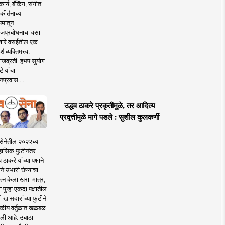
ार्य, बँकिंग, संगीत
कीर्तनाच्या
यमातून
जप्रबोधनाचा वसा
ारे वसईतील एक
श व्यक्तिमत्त्व,
ाजव्रती' हभप सुयोग
े यांचा
प्रवास.....
उद्धव ठाकरे प्रकृतीमुळे, तर आदित्य
प्रवृत्तीमुळे मागे पडले : सुशील कुलकर्णी
सेनेतील २०२२च्या
हासिक फुटीनंतर
व ठाकरे यांच्या पक्षाने
ाने उभारी घेण्याचा
त्न केला खरा. मात्र,
पुन्हा एकदा पक्षातील
 खासदारांच्या फुटीने
कीय वर्तुळात खळबळ
ली आहे. उबाठा