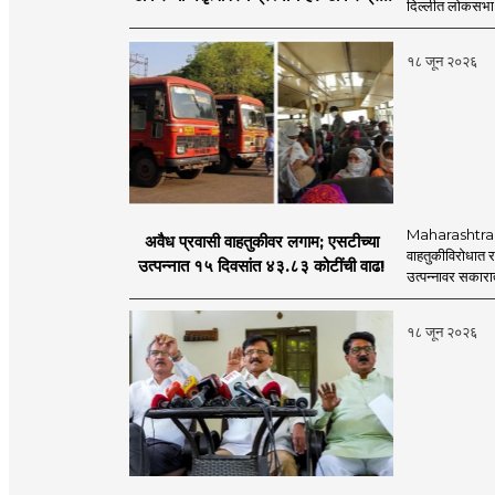
दिल्लीत लोकसभा अ
नेमका कुठे चुकला?
१८ जून २०२६
Maharashtra S
अवैध प्रवासी वाहतुकीवर लगाम; एसटीच्या
वाहतुकीविरोधात रा
उत्पन्नात १५ दिवसांत ४३.८३ कोटींची वाढ!
उत्पन्नावर सकार
१८ जून २०२६