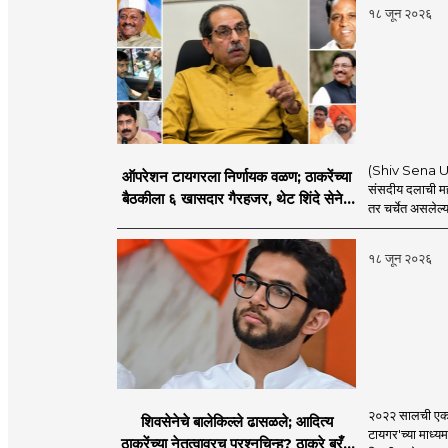
१८ जून २०२६
(Shiv Sena UBT
ऑपरेशन टायगरला निर्णायक वळण; ठाकरेंच्या
संसदीय दलाची मह
बैठकीला ६ खासदार गैरहजर, थेट शिंदे सेनेत
तर चर्चेत असलेल्य
विलीन होण्याचा प्रस्ताव?
१८ जून २०२६
२०२२ सालची एकना
शिवसेनेचे बालेकिल्ले ढासळले; आदित्य
टायगर'च्या माध्य
ठाकरेंच्या नेतृत्वावरच प्रश्नचिन्ह? ठाकरे ब्रँड