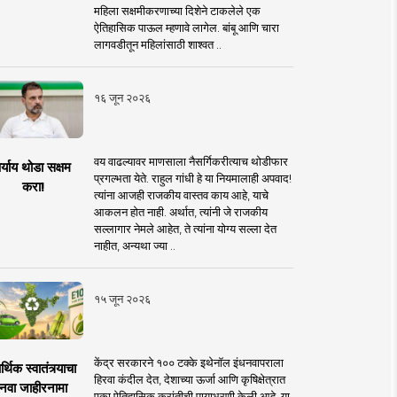
महिला सक्षमीकरणाच्या दिशेने टाकलेले एक
ऐतिहासिक पाऊल म्हणावे लागेल. बांबू आणि चारा
लागवडीतून महिलांसाठी शाश्वत ..
१६ जून २०२६
वय वाढल्यावर माणसाला नैसर्गिकरीत्याच थोडीफार
र्याय थोडा सक्षम
प्रगल्भता येते. राहुल गांधी हे या नियमालाही अपवाद!
करा!
त्यांना आजही राजकीय वास्तव काय आहे, याचे
आकलन होत नाही. अर्थात, त्यांनी जे राजकीय
सल्लागार नेमले आहेत, ते त्यांना योग्य सल्ला देत
नाहीत, अन्यथा ज्या ..
१५ जून २०२६
केंद्र सरकारने १०० टक्के इथेनॉल इंधनवापराला
्थिक स्वातंत्र्याचा
हिरवा कंदील देत, देशाच्या ऊर्जा आणि कृषिक्षेत्रात
नवा जाहीरनामा
एका ऐतिहासिक क्रांतीची पायाभरणी केली आहे. या