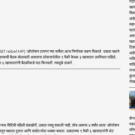
गटा
खास
शिव
आहे
महार
प्रा
असले
पक्
टिक
 rebel MP) 'ऑपरेशन टायगर'च्या चर्चेला आज निर्णायक वळण मिळाले. उबाठा पक्षाने
आहे
त्त्वाची बैठक बोलावली असताना लोकसभेतील ९ पैकी केवळ ३ खासदार उपस्थित राहिले,
भवि
ा ६ खासदारांनी बैठकीकडे पाठ फिरवली. त्यामुळे ठाकरे ..
याव
राज
कुलक
रोख
कॅनड
पडल
थ शिंदेंची पहिली बंडखोरी, उबाठा पचवू शकली नाही, तोच अवघ्या ४ वर्षांत आता 'ऑपरेशन
परिष
मातून पक्षाला दुसरा आणि सर्वात मोठा धक्का बसला. उबाठाच्या ९ पैकी ६ खासदारांनी थेट