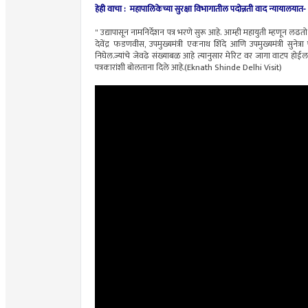
हेही वाचा : महापालिकेच्या सुरक्षा विभागातील पदोन्नती वाद न्यायालयात
" उद्यापासून नामनिर्देशन पत्र भरणे सुरू आहे. आम्ही महायुती म्हणून
देवेंद्र फडणवीस, उपमुख्यमंत्री एकनाथ शिंदे आणि उपमुख्यमंत्री सुन
निघेल.ज्यांचे जेवढे संख्याबळ आहे त्यानुसार मेरिट वर जागा वाटप होई
पत्रकारांशी बोलताना दिले आहे.(Eknath Shinde Delhi Visit)