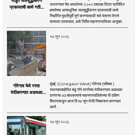
भांडुप जलशुद्धीकरण
उभारण्यात येत असलेल्या २,००० दशलक्ष लिटर प्रतिदिन
प्रकल्पाची कामे गतीने
क्षमतेच्या अत्याधुनिक जलशुद्धीकरण प्रकल्पाची कामे
पूर्ण करा - आयुक्त
निर्धारित मुदतीपूर्वी पूर्ण करण्यासाठी सर्व यंत्रणा वेगाने
अश्विनी भिडे यांचे निर्देश
कामाला लावाव्यात, असे निर्देश महानगरपालिका आयुक्त ..
१७ जून २०२६
मुंबई: (Goregaon West) गोरेगाव (पश्चिम )
गोरेगाव येथे रस्ता
स्थानकाबाहेरील बंडू गोरे मार्गाच्या रुंदीकरणात अडथळा
रुंदीकरणात अडथळा
ठरणाऱ्या ४३ बांधकामांचे महानगरपालिकेच्या पी दक्षिण
ठरणाऱ्या ४३ बांधकामांचे
विभागाकडून आज दि१७ जून रोजी निष्कासन करण्यात
निष्कासन
आले...
१७ जून २०२६