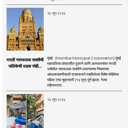
निर्बंध
१६ जून २०२६
मुंबई : (Mumbai Municipal Corporation) मुंबई
मराठी नामफलक सक्तीची
महापालिका क्षेत्रातील दुकाने आणि आस्थापनांवर मराठी
पालिकेची धडक मोहीम;
भाषेतील नामफलक सक्तीने लावण्याच्या नियमाच्या
१,१२४ दुकानदारांवर
अंमलबजावणीसाठी प्रशासनाने राबविलेल्या विशेष मोहिमेचा
कारवाई
पहिला टप्पा शुक्रवारी (१३ जून) पूर्ण झाला. गेल्या
महिनाभरात ..
१६ जून २०२६