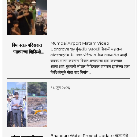
Mumbai Airport Matam Video
विमानतळ परिसरात
Controversy मुंबईतील छत्रपती शिवाजी महाराज
'मातम'चा व्हिडिओ
आंतरराष्ट्रीय विमानतळ परिसरात शिया समाजातील काही
व्हायरल; सुरक्षा व्यवस्थेवर
सदस्य मातम करताना दिसत असल्याचा दावा करण्यात
गंभीर प्रश्नचिन्ह
आला आहे. बुधवारी सोशल मिडियावर व्हायरल झालेल्या एका
व्हिडिओमुळे मोठा वाद निर्माण ..
१८ जून २०२६
Bhandup Water Project Update भांडुप येथे