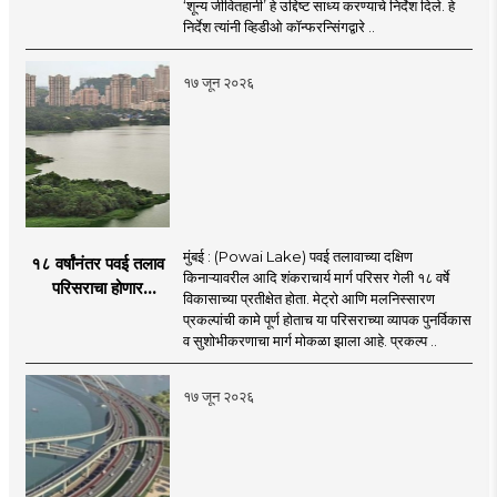
‘शून्य जीवितहानी’ हे उद्दिष्ट साध्य करण्याचे निर्देश दिले. हे
: उपमुख्यमंत्री एकनाथ
निर्देश त्यांनी व्हिडीओ कॉन्फरन्सिंगद्वारे ..
शिंदे
१७ जून २०२६
मुंबई : (Powai Lake) पवई तलावाच्या दक्षिण
१८ वर्षांनंतर पवई तलाव
किनाऱ्यावरील आदि शंकराचार्य मार्ग परिसर गेली १८ वर्षे
परिसराचा होणार
विकासाच्या प्रतीक्षेत होता. मेट्रो आणि मलनिस्सारण
कायापालट; मेट्रोचे काम
प्रकल्पांची कामे पूर्ण होताच या परिसराच्या व्यापक पुनर्विकास
पूर्ण होताच पुनर्विकासाला
व सुशोभीकरणाचा मार्ग मोकळा झाला आहे. प्रकल्प ..
सुरुवात;
१७ जून २०२६