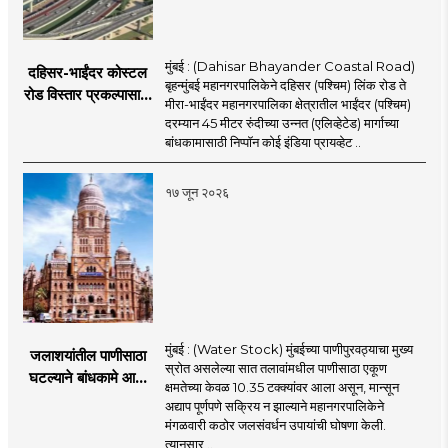
मुंबई : (Dahisar Bhayander Coastal Road)
दहिसर-भाईंदर कोस्टल
बृहन्मुंबई महानगरपालिकेने दहिसर (पश्चिम) लिंक रोड ते
रोड विस्तार प्रकल्पासाठी
मीरा-भाईंदर महानगरपालिका क्षेत्रातील भाईंदर (पश्चिम)
52.50 कोटी रुपयांच्या
दरम्यान 45 मीटर रुंदीच्या उन्नत (एलिव्हेटेड) मार्गाच्या
पीएमसी प्रस्तावाला
बांधकामासाठी निप्पॉन कोई इंडिया प्रायव्हेट ..
मंजुरीची प्रतीक्षा
१७ जून २०२६
मुंबई : (Water Stock) मुंबईच्या पाणीपुरवठ्याचा मुख्य
जलाशयांतील पाणीसाठा
स्रोत असलेल्या सात तलावांमधील पाणीसाठा एकूण
घटल्याने बांधकामे आणि
क्षमतेच्या केवळ 10.35 टक्क्यांवर आला असून, मान्सून
जलतरण तलावांना
अद्याप पूर्णपणे सक्रिय न झाल्याने महानगरपालिकेने
पाणीपुरवठा बंद;
मंगळवारी कठोर जलसंवर्धन उपायांची घोषणा केली.
व्यावसायिक वापरावरही
त्यानुसार ..