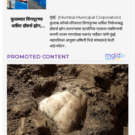
मुंबई : (Mumbai Municipal Corporation)
कुलाब्यात सिंगापूरच्या
कुलाबा कॉजवे परिसरात सिंगापूरच्या धर्तीवर नियोजनबद्ध
धर्तीवर हॉकर्स झोन;
हॉकर्स झोन उभारण्याचा प्रायोगिक प्रकल्प राबविण्याची
पर्यटन आणि
मागणी भाजप नगरसेवक मकरंद नार्वेकर यांनी मुंबई
महसूलवाढीच्या दृष्टीने
महापालिका आयुक्त अश्विनी भिडे यांच्याकडे केली
मकरंद नार्वेकर यांचे
आहे.पर्यटन ..
आयुक्तांना पत्र