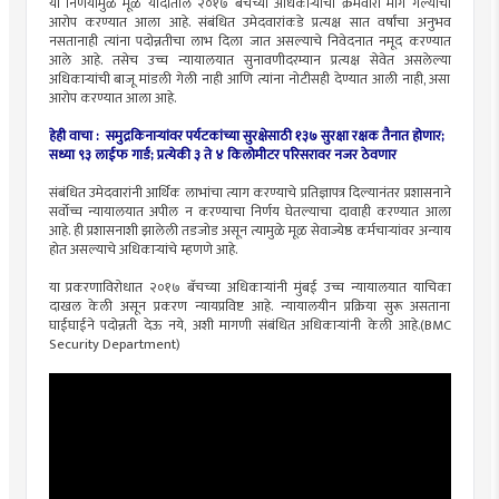
या निर्णयामुळे मूळ यादीतील २०१७ बॅचच्या अधिकाऱ्यांची क्रमवारी मागे गेल्याचा
आरोप करण्यात आला आहे. संबंधित उमेदवारांकडे प्रत्यक्ष सात वर्षांचा अनुभव
नसतानाही त्यांना पदोन्नतीचा लाभ दिला जात असल्याचे निवेदनात नमूद करण्यात
आले आहे. तसेच उच्च न्यायालयात सुनावणीदरम्यान प्रत्यक्ष सेवेत असलेल्या
अधिकाऱ्यांची बाजू मांडली गेली नाही आणि त्यांना नोटीसही देण्यात आली नाही, असा
आरोप करण्यात आला आहे.
हेही वाचा : समुद्रकिनाऱ्यांवर पर्यटकांच्या सुरक्षेसाठी १३७ सुरक्षा रक्षक तैनात होणार;
सध्या ९३ लाईफ गार्ड; प्रत्येकी ३ ते ४ किलोमीटर परिसरावर नजर ठेवणार
संबंधित उमेदवारांनी आर्थिक लाभांचा त्याग करण्याचे प्रतिज्ञापत्र दिल्यानंतर प्रशासनाने
सर्वोच्च न्यायालयात अपील न करण्याचा निर्णय घेतल्याचा दावाही करण्यात आला
आहे. ही प्रशासनाशी झालेली तडजोड असून त्यामुळे मूळ सेवाज्येष्ठ कर्मचाऱ्यांवर अन्याय
होत असल्याचे अधिकाऱ्यांचे म्हणणे आहे.
या प्रकरणाविरोधात २०१७ बॅचच्या अधिकाऱ्यांनी मुंबई उच्च न्यायालयात याचिका
दाखल केली असून प्रकरण न्यायप्रविष्ट आहे. न्यायालयीन प्रक्रिया सुरू असताना
घाईघाईने पदोन्नती देऊ नये, अशी मागणी संबंधित अधिकाऱ्यांनी केली आहे.(BMC
Security Department)