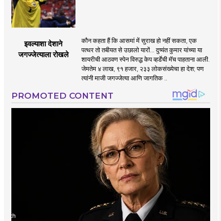
कौन कहता हैं कि आसमां में सुराख हो नहीं सकता, एक
इवल्याशा देशाने
पत्थर तो तबीयत से उछालो यारों... दुष्यंत कुमार यांच्या या
जगज्जेत्याला रोखले
शायरीची आठवण स्पेन विरुद्ध केप व्हर्डेची मॅच पाहताना आली.
जेमतेम ४ लाख, ९१ हजार, २३३ लोकसंख्येचा हा देश; पण
त्यांनी माजी जगज्जेत्या आणि जागतिक ..