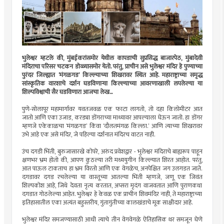
भुलेश्वर म्हटले की, मुंबईकरांसमोर येथील कापडाची सुप्रसिद्ध बाजारपेठ, मुंबादेवी
मंदिराचा परिसर चटकन डोळ्यासमोर येतो. परंतु, प्राचीन असे भुलेश्वर मंदिर हे पुण्याच्या
पुरंदर जिल्ह्यात ‌‘मंगळगड‌’ किल्ल्याच्या शिखरावर स्थित आहे. महाराष्ट्राच्या समृद्ध
सांस्कृतिक वारशाचे दर्शन घडविणाऱ्या किल्ल्याच्या आवरणाखाली लपलेल्या या
शिल्पविश्वाची सैर घडविणारा आजचा लेख...
पुणे-सोलापूर महामार्गावर यवतजवळ एक फाटा लागतो, तो दहा किलोमीटर आत
जातो आणि एका उजाड, करड्या डोंगराच्या माथ्यावर आपल्याला घेऊन जातो. हा डोंगर
म्हणजे एकेकाळचा ‌‘मंगळगड‌’ किंवा ‌‘दौलतमंगळ किल्ला.‌’ आणि त्याच्या शिखरावर
उभे आहे एक असे मंदिर, जे पहिल्या दर्शनात मंदिरच वाटत नाही.
उंच दगडी भिंती, बुरुजासारखे कोपरे, अरुंद प्रवेशद्वार - भुलेश्वर मंदिराचे बाह्यरूप पाहून
क्षणभर भ्रम होतो की, आपण कुठल्या तरी मध्ययुगीन किल्ल्यात शिरत आहोत. परंतु,
आत पाऊल टाकताच हा भ्रम विरतो आणि एक वेगळेच, अनपेक्षित जग उलगडत जाते.
दगडावर दगड रचलेल्या या वास्तूच्या आतल्या भिंती म्हणजे, जणू एक जिवंत
शिल्पकोश आहे, जिथे देवता नृत्य करतात, अप्सरा मृदंग वाजवतात आणि पुराणकथा
दगडात गोठलेल्या आहेत. भुलेश्वर हे केवळ एक प्राचीन शिवमंदिर नाही, ते महाराष्ट्राच्या
इतिहासातील एका अत्यंत बहुस्तरीय, गुंतागुंतीच्या कालखंडाचे मूक साक्षीदार आहे.
भुलेश्वर मंदिर समजण्यासाठी आधी त्याचे तीन वेगवेगळे ऐतिहासिक थर समजून घेणे