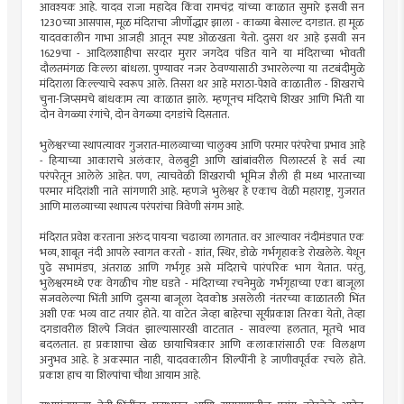
आवश्यक आहे. यादव राजा महादेव किंवा रामचंद्र यांच्या काळात सुमारे इसवी सन
1230च्या आसपास, मूळ मंदिराचा जीर्णोद्धार झाला - काळ्या बेसाल्ट दगडात. हा मूळ
यादवकालीन गाभा आजही आतून स्पष्ट ओळखता येतो. दुसरा थर आहे इसवी सन
1629चा - आदिलशाहीचा सरदार मुरार जगदेव पंडित याने या मंदिराच्या भोवती
दौलतमंगळ किल्ला बांधला. पुण्यावर नजर ठेवण्यासाठी उभारलेल्या या तटबंदीमुळे
मंदिराला किल्ल्याचे स्वरूप आले. तिसरा थर आहे मराठा-पेशवे काळातील - शिखराचे
चुना-जिप्समचे बांधकाम त्या काळात झाले. म्हणूनच मंदिराचे शिखर आणि भिंती या
दोन वेगळ्या रंगांचे, दोन वेगळ्या दगडांचे दिसतात.
भुलेश्वरच्या स्थापत्यावर गुजरात-मालव्याच्या चालुक्य आणि परमार परंपरेचा प्रभाव आहे
- हिऱ्याच्या आकाराचे अलंकार, वेलबुट्टी आणि खांबांवरील पिलास्टर्स हे सर्व त्या
परंपरेतून आलेले आहेत. पण, त्याचवेळी शिखराची भूमिज शैली ही मध्य भारताच्या
परमार मंदिरांशी नाते सांगणारी आहे. म्हणजे भुलेश्वर हे एकाच वेळी महाराष्ट्र, गुजरात
आणि मालव्याच्या स्थापत्य परंपरांचा त्रिवेणी संगम आहे.
मंदिरात प्रवेश करताना अरुंद पायऱ्या चढाव्या लागतात. वर आल्यावर नंदीमंडपात एक
भव्य, शाबूत नंदी आपले स्वागत करतो - शांत, स्थिर, डोळे गर्भगृहाकडे रोखलेले. येथून
पुढे सभामंडप, अंतराळ आणि गर्भगृह असे मंदिराचे पारंपरिक भाग येतात. परंतु,
भुलेश्वरमध्ये एक वेगळीच गोष्ट घडते - मंदिराच्या रचनेमुळे गर्भगृहाच्या एका बाजूला
सजवलेल्या भिंती आणि दुसऱ्या बाजूला देवकोष्ठ असलेली नंतरच्या काळातली भिंत
अशी एक भव्य वाट तयार होते. या वाटेत जेव्हा बाहेरचा सूर्यप्रकाश तिरका येतो, तेव्हा
दगडावरील शिल्पे जिवंत झाल्यासारखी वाटतात - सावल्या हलतात, मूतचे भाव
बदलतात. हा प्रकाशाचा खेळ छायाचित्रकार आणि कलाकारांसाठी एक विलक्षण
अनुभव आहे. हे अकस्मात नाही, यादवकालीन शिल्पींनी हे जाणीवपूर्वक रचले होते.
प्रकाश हाच या शिल्पांचा चौथा आयाम आहे.