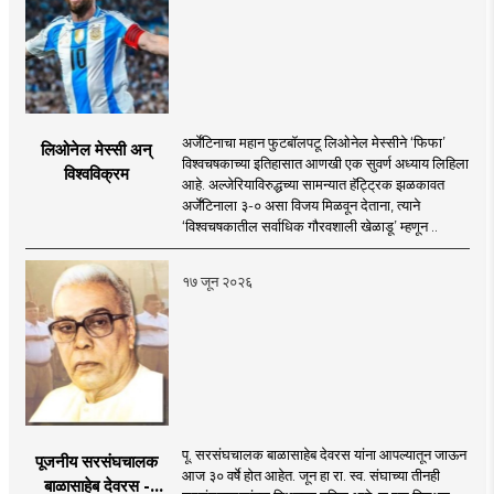
अर्जेंटिनाचा महान फुटबॉलपटू लिओनेल मेस्सीने ‘फिफा’
लिओनेल मेस्सी अन्
विश्वचषकाच्या इतिहासात आणखी एक सुवर्ण अध्याय लिहिला
विश्वविक्रम
आहे. अल्जेरियाविरुद्धच्या सामन्यात हॅट्ट्रिक झळकावत
अर्जेंटिनाला ३-० असा विजय मिळवून देताना, त्याने
‘विश्वचषकातील सर्वाधिक गौरवशाली खेळाडू’ म्हणून ..
१७ जून २०२६
पू. सरसंघचालक बाळासाहेब देवरस यांना आपल्यातून जाऊन
पूजनीय सरसंघचालक
आज ३० वर्षे होत आहेत. जून हा रा. स्व. संघाच्या तीनही
बाळासाहेब देवरस -