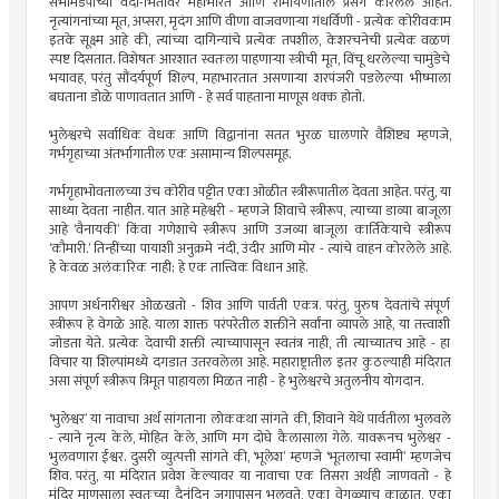
सभामंडपाच्या वेदी-भिंतींवर महाभारत आणि रामायणातील प्रसंग कोरलेले आहेत.
नृत्यांगनांच्या मूत, अप्सरा, मृदंग आणि वीणा वाजवणाऱ्या गंधर्विणी - प्रत्येक कोरीवकाम
इतके सूक्ष्म आहे की, त्यांच्या दागिन्यांचे प्रत्येक तपशील, केशरचनेची प्रत्येक वळणं
स्पष्ट दिसतात. विशेषतः आरशात स्वतःला पाहणाऱ्या स्त्रीची मूत, विंचू धरलेल्या चामुंडेचे
भयावह, परंतु सौंदर्यपूर्ण शिल्प, महाभारतात असणाऱ्या शरपंजरी पडलेल्या भीष्माला
बघताना डोळे पाणावतात आणि - हे सर्व पाहताना माणूस थक्क होतो.
भुलेश्वरचे सर्वाधिक वेधक आणि विद्वानांना सतत भुरळ घालणारे वैशिष्ट्य म्हणजे,
गर्भगृहाच्या अंतर्भागातील एक असामान्य शिल्पसमूह.
गर्भगृहाभोवतालच्या उंच कोरीव पट्टीत एका ओळीत स्त्रीरूपातील देवता आहेत. परंतु, या
साध्या देवता नाहीत. यात आहे महेश्वरी - म्हणजे शिवाचे स्त्रीरूप, त्याच्या डाव्या बाजूला
आहे ‌‘वैनायकी‌’ किंवा गणेशाचे स्त्रीरूप आणि उजव्या बाजूला कार्तिकेयाचे स्त्रीरूप
‌‘कौमारी.‌’ तिन्हींच्या पायाशी अनुक्रमे नंदी, उंदीर आणि मोर - त्यांचे वाहन कोरलेले आहे.
हे केवळ अलंकारिक नाही; हे एक तात्त्विक विधान आहे.
आपण अर्धनारीश्वर ओळखतो - शिव आणि पार्वती एकत्र. परंतु, पुरुष देवतांचे संपूर्ण
स्त्रीरूप हे वेगळे आहे. याला शाक्त परंपरेतील शक्तीने सर्वांना व्यापले आहे, या तत्त्वाशी
जोडता येते. प्रत्येक देवाची शक्ती त्याच्यापासून स्वतंत्र नाही, ती त्याच्यातच आहे - हा
विचार या शिल्पांमध्ये दगडात उतरवलेला आहे. महाराष्ट्रातील इतर कुठल्याही मंदिरात
असा संपूर्ण स्त्रीरूप त्रिमूत पाहायला मिळत नाही - हे भुलेश्वरचे अतुलनीय योगदान.
‌‘भुलेश्वर‌’ या नावाचा अर्थ सांगताना लोककथा सांगते की, शिवाने येथे पार्वतीला भुलवले
- त्याने नृत्य केले, मोहित केले, आणि मग दोघे कैलासाला गेले. यावरूनच भुलेश्वर -
भुलवणारा ईश्वर. दुसरी व्युत्पत्ती सांगते की, ‌‘भूलेश‌’ म्हणजे ‌‘भूतलाचा स्वामी‌’ म्हणजेच
शिव. परंतु, या मंदिरात प्रवेश केल्यावर या नावाचा एक तिसरा अर्थही जाणवतो - हे
मंदिर माणसाला स्वतःच्या दैनंदिन जगापासून भुलवते, एका वेगळ्याच काळात, एका