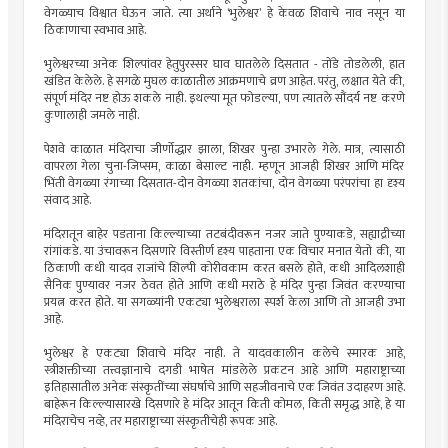
वेगळ्याच विश्वात घेऊन जाते. त्या अर्थाने ‌‘भुलेश्वर‌’ हे केवळ शिवाचे नाव नसून या
ठिकाणाचा स्वभाव आहे.
भुलेश्वरच्या अनेक शिल्पांवर हेतुपुरस्सर घाव घातलेले दिसतात - तोंडे तोडलेली, हात
खंडित केलेले. हे सगळे मुघल काळातील आक्रमणाचे व्रण आहेत. परंतु, लक्षात येते की,
संपूर्ण मंदिर नष्ट होऊ शकले नाही. इथल्या मूत फोडल्या, पण त्यातले सौंदर्य नष्ट करणे
कुणालाही जमले नाही.
पेशवे काळात मंदिराचा जीर्णोद्धार झाला, शिखर पुन्हा उभारले गेले. मात्र, त्यासाठी
वापरला गेला चुना-जिप्सम, काळा बेसाल्ट नाही. म्हणून आजही शिखर आणि मंदिर
भिंती वेगळ्या रंगाच्या दिसतात-दोन वेगळ्या शतकांचा, दोन वेगळ्या परंपरांचा हा दृश्य
संवाद आहे.
मंदिरातून बाहेर पडताना किल्ल्याच्या तटबंदीवरून नजर जाते पुण्याकडे, सह्याद्रीच्या
रांगांकडे. या उंचावरून दिसणारे विस्तीर्ण दृश्य पाहताना एक विचार मनात येतो की, या
ठिकाणी कधी यादव राजांचे शिल्पी कोरीवकाम करत बसले होते, कधी आदिलशाही
सैनिक पुण्यावर नजर ठेवत होते आणि कधी मराठे हे मंदिर पुन्हा जिवंत करण्याचा
प्रयत्न करत होते. या सगळ्यांनी एकट्या भुलेश्वराला स्पर्श केला आणि तो आजही उभा
आहे.
भुलेश्वर हे एकट्या शिवाचे मंदिर नाही. ते यादवकालीन कलेचे स्मारक आहे,
स्त्रीशक्तीच्या तत्त्वज्ञानाचे दगडी भाषेत मांडलेले प्रकटन आहे आणि महाराष्ट्राच्या
इतिहासातील अनेक संस्कृतींच्या संघर्षाचे आणि सहजीवनाचे एक जिवंत उदाहरण आहे.
बाहेरून किल्ल्यासारखे दिसणारे हे मंदिर आतून किती कोमल, किती समृद्ध आहे, हे या
मंदिराचेच नव्हे, तर महाराष्ट्राच्या संस्कृतीचेही रूपक आहे.