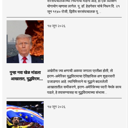
सरसंघचालकांच्या निधनाचा महिना आहे, हा एक विलक्षण
द्रष्टा संघटक
योगायोग म्हणावा लागेल. पू. डॉ. हेडगेवार यांचे निधन दि. २१
जून १९४० रोजी, द्वितीय सरसंघचालक पू. ..
१७ जून २०२६
अखेरीस ज्या क्षणाची अवघ्या जगाला प्रतीक्षा होती, तो
पुन्हा नवा खेळ मांडला
इराण-अमेरिका युद्धविरामाचा ऐतिहासिक क्षण शुक्रवारी
आखातात, युद्धविराम
उजाडणार आहे. त्यानिमित्ताने या युद्धाने बदललेली
झाला!
आखातातील समीकरणे, इराण-अमेरिकेच्या पदरी नेमके काय
पडले, हे तपासण्यासह या युद्धविरामाच्या संभाव्य ..
१७ जून २०२६