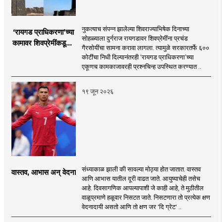
नुकत्याच संपन्न झालेल्या शिवराज्याभिषेक दिनाच्या
‘रायगड प्राधिकरणा’च्या
सोहळ्याला दुर्गराज रायगडावर शिवप्रेमींना प्रचंड
कामावर शिवप्रेमींकडूनच
गैरसोयींचा सामना करावा लागला. त्यामुळे सरकारतर्फे ६००
प्रश्नचिन्ह का?
कोटींचा निधी दिल्यानंतरही ‘रायगड प्राधिकरणा’च्या
एकूणच कामकाजावरही प्रश्नचिन्ह उपस्थित करण्यात ..
१९ जून २०२६
संध्याकाळ झाली की सावल्या मोठ्या होत जातात. वास्तव
वास्तव, आभास अन् वेदना
आणि आभास यातील दूरी वाढत जाते. आयुष्याचेही तसेच
आहे. दिवसागणिक आपल्यापाशी जे काही आहे, ते मुठीतील
वाळूप्रमाणे हळूवार निसटत जाते. निसटणारा तो प्रत्येक क्षण
वेदनादायी असतो आणि तो क्षण जर 'दि ग्रेट' ..