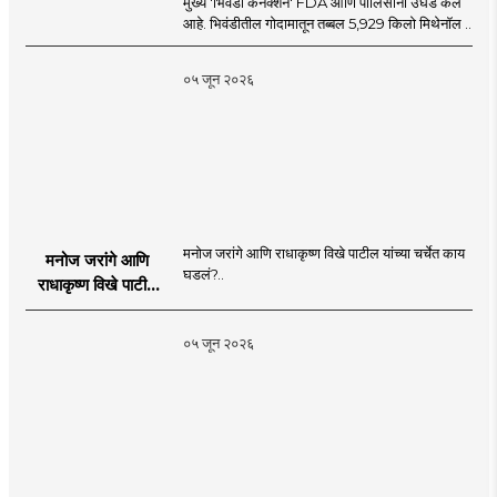
मुख्य 'भिवंडी कनेक्शन' FDA आणि पोलिसांनी उघड केले
आहे. भिवंडीतील गोदामातून तब्बल 5,929 किलो मिथेनॉल ..
०५ जून २०२६
मनोज जरांगे आणि राधाकृष्ण विखे पाटील यांच्या चर्चेत काय
मनोज जरांगे आणि
घडलं?..
राधाकृष्ण विखे पाटील
यांच्या चर्चेत काय घडलं?
०५ जून २०२६