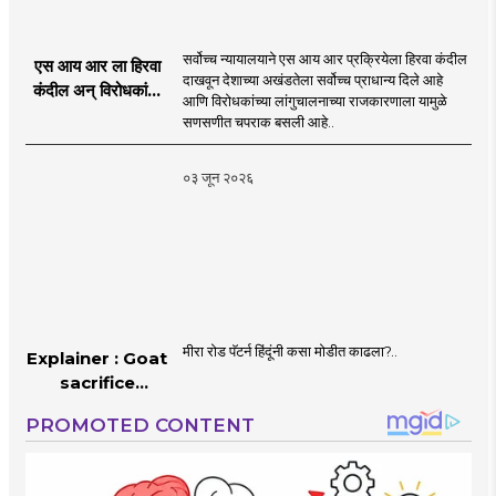
सर्वोच्च न्यायालयाने एस आय आर प्रक्रियेला हिरवा कंदील
एस आय आर ला हिरवा
दाखवून देशाच्या अखंडतेला सर्वोच्च प्राधान्य दिले आहे
कंदील अन् विरोधकांना
आणि विरोधकांच्या लांगुचालनाच्या राजकारणाला यामुळे
चपराक
सणसणीत चपराक बसली आहे..
०३ जून २०२६
मीरा रोड पॅटर्न हिंदूंनी कसा मोडीत काढला?..
Explainer : Goat
sacrifice
controversy in
Mumbai |
MahaMTB