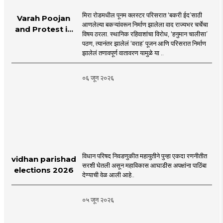
मिरा रोडमधील पूनम क्लस्टर परिसरात ‘बकरी ईद’साठी
Varah Poojan
आणलेल्या बकऱ्यांवरून निर्माण झालेला वाद राज्यभर चर्चेचा
and Protest in
विषय ठरला. स्थानिक रहिवाशांचा विरोध, ‘हनुमान चालीसा’
Poonam
पठण, त्यानंतर झालेलं ‘वराह’ पूजन आणि परिसरात निर्माण
Cluster Society
झालेलं तणावपूर्ण वातावरण यामुळे या ..
Mira Road
०६ जून २०२६
विधान परिषद निवडणुकीत महायुतीने पुन्हा एकदा रणनीतीत
vidhan parishad
सरशी घेतली असून महाविकास आघाडीस अपक्षांना पाठिंबा
elections 2026
देण्याची वेळ आली आहे..
०५ जून २०२६