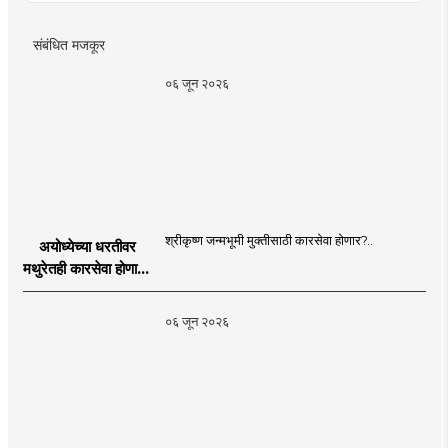
संबंधित मजकूर
०६ जून २०२६
श्रीकृष्ण जन्मभूमी मुक्तीसाठी कारसेवा होणार?..
अयोध्येच्या धरतीवर
मथुरेतही कारसेवा होणार?
| Shri Krishna
Janmabhoomi |
०६ जून २०२६
MahaMTB