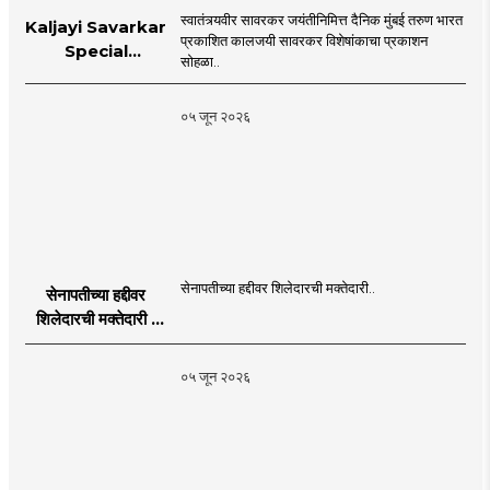
स्वातंत्र्यवीर सावरकर जयंतीनिमित्त दैनिक मुंबई तरुण भारत
Kaljayi Savarkar
प्रकाशित कालजयी सावरकर विशेषांकाचा प्रकाशन
Special
सोहळा..
supplement
Publication
०५ जून २०२६
Programme in
Dahanu |
MahaMTB
सेनापतीच्या हद्दीवर शिलेदारची मक्तेदारी..
सेनापतीच्या हद्दीवर
शिलेदारची मक्तेदारी |
Sahyadri Tiger
Sheledar |
०५ जून २०२६
MahaMTB