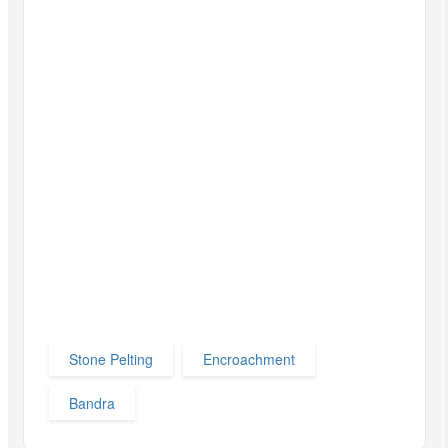
Stone Pelting
Encroachment
Bandra