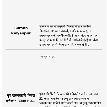
शास्त्रीय संगीतापासून ते चित्रपटातील लोकप्रिय
Suman
गीतांपर्यंत, मागच्या ५ दशकांहून अधिक काळ सुमन
Kalyanpur
कल्याणपुर यांनी भारतीय संगीत विश्वाचा चेहरा मोहरा पार
accorded state
बदलून टाकला. दि. ३१ मे रोजी सायंकाळी मुंबईला त्यांच्या
honours in
राहत्या घरी त्यांचे निधन झाले. दि. १ जून रोजी ..
mumbai |
MahaMTB
०५ जून २०२६
पुणे आणि पिंपरी-चिंचवडमधील विषारी गावठी दारूकांडात
पुणे दारूकांडाचे ‘भिवंडी
22 निष्पाप नागरिकांचा मृत्यू झाल्यानंतर तपासात
कनेक्शन’ उघड! Pune
धक्कादायक माहिती समोर आली आहे. या मृत्यू तांडवामागील
Liquor Tragedy