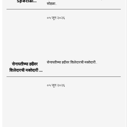
Special
सोहळा..
supplement
Publication
०५ जून २०२६
Programme in
Dahanu |
MahaMTB
सेनापतीच्या हद्दीवर शिलेदारची मक्तेदारी..
सेनापतीच्या हद्दीवर
शिलेदारची मक्तेदारी |
Sahyadri Tiger
Sheledar |
०५ जून २०२६
MahaMTB