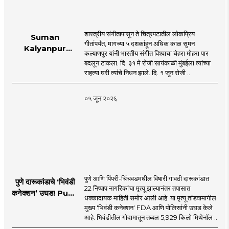
शास्त्रीय संगीतापासून ते चित्रपटातील लोकप्रिय
Suman
गीतांपर्यंत, मागच्या ५ दशकांहून अधिक काळ सुमन
Kalyanpur
कल्याणपुर यांनी भारतीय संगीत विश्वाचा चेहरा मोहरा पार
accorded state
बदलून टाकला. दि. ३१ मे रोजी सायंकाळी मुंबईला त्यांच्या
honours in
राहत्या घरी त्यांचे निधन झाले. दि. १ जून रोजी ..
mumbai |
MahaMTB
०५ जून २०२६
पुणे आणि पिंपरी-चिंचवडमधील विषारी गावठी दारूकांडात
पुणे दारूकांडाचे ‘भिवंडी
22 निष्पाप नागरिकांचा मृत्यू झाल्यानंतर तपासात
कनेक्शन’ उघड! Pune
धक्कादायक माहिती समोर आली आहे. या मृत्यू तांडवामागील
Liquor Tragedy
मुख्य 'भिवंडी कनेक्शन' FDA आणि पोलिसांनी उघड केले
आहे. भिवंडीतील गोदामातून तब्बल 5,929 किलो मिथेनॉल ..