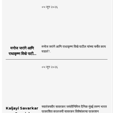
०५ जून २०२६
मनोज जरांगे आणि राधाकृष्ण विखे पाटील यांच्या चर्चेत काय
मनोज जरांगे आणि
घडलं?..
राधाकृष्ण विखे पाटील
यांच्या चर्चेत काय घडलं?
०५ जून २०२६
स्वातंत्र्यवीर सावरकर जयंतीनिमित्त दैनिक मुंबई तरुण भारत
Kaljayi Savarkar
प्रकाशित कालजयी सावरकर विशेषांकाचा प्रकाशन