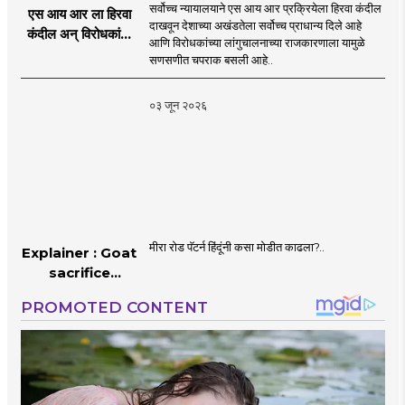
सर्वोच्च न्यायालयाने एस आय आर प्रक्रियेला हिरवा कंदील
एस आय आर ला हिरवा
दाखवून देशाच्या अखंडतेला सर्वोच्च प्राधान्य दिले आहे
कंदील अन् विरोधकांना
आणि विरोधकांच्या लांगुचालनाच्या राजकारणाला यामुळे
चपराक
सणसणीत चपराक बसली आहे..
०३ जून २०२६
मीरा रोड पॅटर्न हिंदूंनी कसा मोडीत काढला?..
Explainer : Goat
sacrifice
controversy in
Mumbai |
MahaMTB