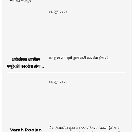
०६ जून २०२६
श्रीकृष्ण जन्मभूमी मुक्तीसाठी कारसेवा होणार?..
अयोध्येच्या धरतीवर
मथुरेतही कारसेवा होणार?
| Shri Krishna
Janmabhoomi |
०६ जून २०२६
MahaMTB
मिरा रोडमधील पूनम क्लस्टर परिसरात ‘बकरी ईद’साठी
Varah Poojan