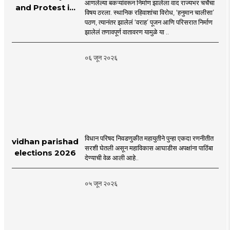
आणलेल्या बकऱ्यांवरून निर्माण झालेला वाद राज्यभर चर्चेचा
and Protest in
विषय ठरला. स्थानिक रहिवाशांचा विरोध, ‘हनुमान चालीसा’
Poonam
पठण, त्यानंतर झालेलं ‘वराह’ पूजन आणि परिसरात निर्माण
Cluster Society
झालेलं तणावपूर्ण वातावरण यामुळे या ..
Mira Road
०६ जून २०२६
विधान परिषद निवडणुकीत महायुतीने पुन्हा एकदा रणनीतीत
vidhan parishad
सरशी घेतली असून महाविकास आघाडीस अपक्षांना पाठिंबा
elections 2026
देण्याची वेळ आली आहे..
०५ जून २०२६