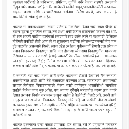
बहुसंख्य पाठीराखे हे पाकिस्तान, अमेरिका, तुर्कीये वगैरे देशांत राहणारे असल्याचे
दिसून आले. याचाच अर्थ, हे कथित पाठीराखे भाडोत्री असून, भारतातील मोदी सरकारला
बदनाम करणे आणि त्याच्याविरोधात असंतोष निर्माण करणे, याच कामात हे
भारतविरोधी लोक गुंतले आहेत.
भारतात या संकेतस्थळाला फारसा प्रतिसाद मिळालेला दिसत नाही. स्वत: दीपके हा
तरुण मूळचा पुण्यातील असला, तरी सध्या अमेरिकेतील बोस्टनमध्ये शिक्षण घेत आहे.
तो ‘आम आदमी पार्टी’चा कार्यकर्ता असल्याचे उघड झाले. त्याने या पक्षासाठी डिजिटल
मोहीमही राबविली होती. आता तो या झुरळांच्या पार्टीच्या संकेतस्थळावरूनही तेच काम
पुढे चालवीत असल्याचे दिसते. त्याचा उद्देश अर्थातच, पुढील वर्षी होणारी उत्तर प्रदेश व
पंजाब विधानसभा निवडणूक आणि नंतर होणार्‍या लोकसभा निवडणुकीत भाजपच्या
विरोधात जनमत तयार करणे, हे आहे. त्यासाठी देशातील तरुणांमध्ये (ज्यांना आजकाल
‘जेन-झी’ म्हणतात) विद्रोह निर्माण करायचा आणि त्यांना रस्त्यावर उतरून हिंसाचार
करण्यास आणि लोकनियुक्त सरकारला सत्ताभ्रष्ट करण्यास प्रोत्साहित करायचे, हा आहे.
ही रणनीती नवी नाही. गेल्या काही वर्षांत भारताच्या शेजारी देशांमध्ये हीच रणनीती
अवलंबिण्यात आली आणि तेथे सत्ताबदल करण्यात आला. भारतातल्या तरुणांनाही
सरकार विरोधात चिथावण्यासाठी, गेल्या काही वर्षांपासून भारतविरोधी जागतिक
शक्तींचे विविध प्रयत्न सुरू आहेत. पण, त्यांच्या दुर्दैवाने भारतातील तरुण अशा प्रकारे
देशात अराजक निर्माण करण्यास उत्सुक नाहीत, हे वेळोवेळी दिसले आहे. अगदी ताजे
उदाहरण चार राज्यांच्या विधानसभा निवडणुकांचे आहे. या चारपैकी तीन राज्यांमध्ये
सत्ताबदल झाला. पण, तो सनदशीर मार्गानेच. पश्चिम बंगालसारख्या कमालीच्या दरिद्री
व मागास राज्यात तर, आजवरचे विक्रमी मतदान झाले आणि भाजप प्रचंड बहुमताने
सत्तेवरही आला.
भारतात इंटरनेटचा वापर मोठ्या प्रमाणावर होत असला, तरी तो प्रामुख्याने मनोरंजन