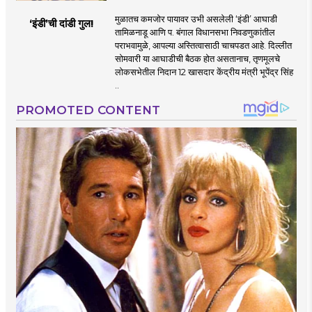
मुळातच कमजोर पायावर उभी असलेली ‌‘इंडी‌’ आघाडी
‘इंडी‌’ची दांडी गुल!
तामिळनाडू आणि प. बंगाल विधानसभा निवडणुकांतील
पराभवामुळे, आपल्या अस्तित्वासाठी चाचपडत आहे. दिल्लीत
सोमवारी या आघाडीची बैठक होत असतानाच, तृणमूलचे
लोकसभेतील निदान 12 खासदार केंद्रीय मंत्री भूपेंद्र सिंह
..