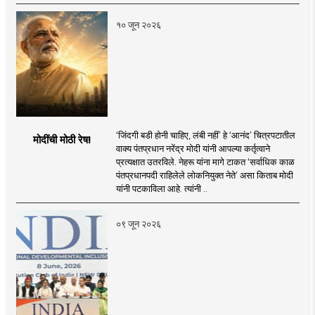
१० जून २०२६
‘जिंदगी बडी होनी चाहिए, लंबी नहीं’ हे ‘आनंद’ चित्रपटातील
मोदींची मोठी रेष!
वाक्य पंतप्रधान नरेंद्र मोदी यांनी आपल्या कर्तृत्वाने
प्रत्यक्षात उतरविले. नेहरू यांना मागे टाकत ‘सर्वाधिक काळ
पंतप्रधानपदी राहिलेले लोकनियुक्त नेते’ असा किताब मोदी
यांनी पटकाविला आहे. त्यांनी ..
०९ जून २०२६