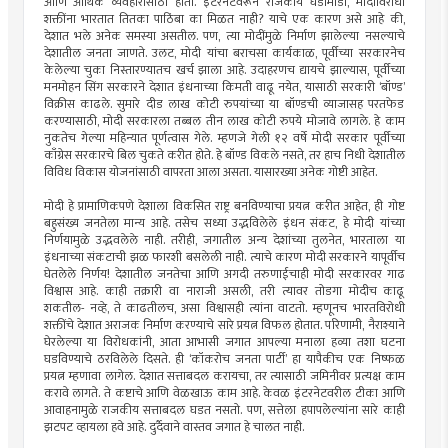
आणि आर्थिक व्यवहारांसाठी होतो. इंटरनेटवरून राजकीय घडामोडी, मोदीविरोधी
शक्तींना भारतात तितका पाठिंबा का मिळत नाही? याचे एक कारण असे आहे की,
देशात भले अनेक समस्या असतील. पण, त्या मोदींमुळे निर्माण झालेल्या नसल्याचे
देशातील जनता जाणते. उलट, मोदी यांचा बराचसा कार्यकाळ, पूर्वीच्या सरकारनेच
केलेल्या चुका निस्तारण्यातच खर्च झाला आहे. उदाहरणच द्यायचे झाल्यास, पूर्वीच्या
मनमोहन सिंग सरकारने देशात इंधनाच्या किमती वाढू नयेत, यासाठी सरकारी ‘बॉण्ड’
विक्रीस काढले. सुमारे दीड लाख कोटी रुपयांच्या या बॉण्डची व्याजासह परतफेड
करण्यासाठी, मोदी सरकारला तब्बल तीन लाख कोटी रुपये मोजावे लागले. हे काम
नुकतेच गेल्या महिन्यात पूर्णत्वास गेले. म्हणजे गेली १२ वर्षे मोदी सरकार पूर्वीच्या
काँग्रेस सरकारचे बिल चुकते करीत होते. हे बॉण्ड विकले नसते, तर हाच निधी देशातील
विविध विकास योजनांसाठी वापरता आला असता. यासारख्या अनेक गोष्टी आहेत.
मोदी हे प्रामाणिकपणे देशाला विकसित राष्ट्र बनविण्याचा प्रयत्न करीत आहेत, ही गोष्ट
बहुसंख्य जनतेला मान्य आहे. तसेच सध्या उद्भविलेले इंधन संकट, हे मोदी यांच्या
निर्णयामुळे उद्भवलेले नाही. तरीही, जगातील अन्य देशांच्या तुलनेत, भारताला या
इंधनाच्या संकटाची झळ फारशी बसलेली नाही. त्याचे कारण मोदी सरकारने यापूर्वीच
घेतलेले निर्णय! देशातील जनतेचा आणि अगदी तरुणाईचाही मोदी सरकारवर गाढ
विश्वास आहे. काही तक्रारी वा नाराजी असली, तरी त्यावर तोडगा मोदीच काढू
शकतील- नव्हे, ते काढतीलच, असा विश्वासही त्यांना वाटतो. म्हणूनच भारतविरोधी
शक्तींचे देशात अराजक निर्माण करण्याचे सारे प्रयत्न विफल होतात. परिणामी, नैराश्याने
घेरलेल्या या विरोधकांनी, आता आभासी जगात आपल्या मनाला हव्या तशा घटना
घडविण्याचे ठरविलेले दिसते. ही ‘कॉकरोच जनता पार्टी’ हा यापैकीच एक निष्फळ
प्रयत्न म्हणावा लागेल. देशात सत्ताबदल करायचा, तर त्यासाठी जमिनीवर प्रत्यक्ष काम
करावे लागते. ते कष्टाचे आणि वेळखाऊ काम आहे. केवळ इंटरनेटवरील टीका आणि
आवाहनामुळे राजकीय सत्ताबदल घडत नसतो. पण, सत्तेला हपापलेल्यांना सारे काही
झटपट व्हायला हवे आहे. दुर्दैवाने वास्तव जगात हे चालत नाही.