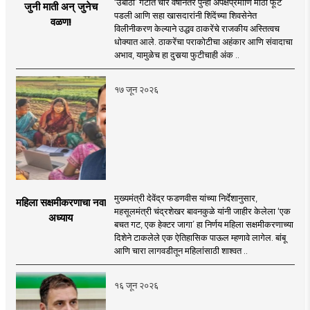
‘उबाठा’ गटात चार वर्षांनंतर पुन्हा अपेक्षेप्रमााणे मोठी फूट
जुनी माती अन् जुनेच
पडली आणि सहा खासदारांनी शिंदेंच्या शिवसेनेत
वळण!
विलीनीकरण केल्याने उद्धव ठाकरेंचे राजकीय अस्तित्वच
धोक्यात आले. ठाकरेंचा पराकोटीचा अहंकार आणि संवादाचा
अभाव, यामुळेच हा दुसर्‍या फुटीचाही अंक ..
१७ जून २०२६
मुख्यमंत्री देवेंद्र फडणवीस यांच्या निर्देशानुसार,
महिला सक्षमीकरणाचा नवा
महसूलमंत्री चंद्रशेखर बावनकुळे यांनी जाहीर केलेला ‘एक
अध्याय
बचत गट, एक हेक्टर जागा’ हा निर्णय महिला सक्षमीकरणाच्या
दिशेने टाकलेले एक ऐतिहासिक पाऊल म्हणावे लागेल. बांबू
आणि चारा लागवडीतून महिलांसाठी शाश्वत ..
१६ जून २०२६