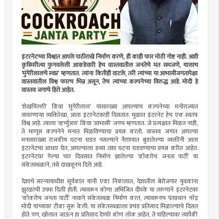
इंटरनेटच्या विश्वात आपले पाठीराखे निर्माण करणे, ही काही फार मोठी गोष्ट नाही. अशी
कृत्रिमरीत्या फुगवलेली आकडेवारी हेच वास्तवातील जनतेचे मत समजणे, यालाच
‘मुंगेरीलालचे स्वप्न’ म्हणतात. त्यांना कितीही वाटले, तरी त्यांच्या या आभासीजगतापेक्षा
वास्तवातील विश्व फारच भिन्न असून, तेच त्यांच्या कल्पनेच्या विरुद्ध आहे. मोदी हे
वास्तव जगाचे हिरो आहेत.
'शेखचिल्ली’ किंवा ‘मुंगेरीलाल’ यांसारख्या आपल्याच कल्पनेच्या मनोराज्यात
वावरणार्‍या व्यक्तिरेखा, आता इंटरनेटवरही दिसतात. मुळात इंटरनेट हेच एक स्वतंत्र
विश्व आहे. त्याला ‘व्हर्च्युअल’ किंवा ‘आभासी’ जगच म्हणतात. जे प्रत्यक्षात मिळत नाही,
ते माणूस कल्पनेने मनात मिळविण्याचा प्रयत्न करतो. वास्तव जगात आपल्या
मनासारख्या राजकीय घटना घडत नसल्याने नैराश्यात बुडालेल्या व्यक्तींनी आता
इंटरनेटचा आधार घेत, आपल्याला हव्या तशा घटना घडवण्याचा प्रयत्न करीत आहेत.
इंटरनेटवर गेल्या चार दिवसांत निर्माण झालेल्या ‘कॉकरोच जनता पार्टी’ या
संकेतस्थळाने, तसे दाखवूनच दिले आहे.
देशाचे सरन्यायाधीश सूर्यकांत यांनी एका निकालात, देशातील बेरोजगार युवकांना
झुरळांची उपमा दिली होती. त्यावरून कोणा अभिजित दीपके या तरुणाने इंटरनेटवर
‘कॉकरोच जनता पार्टी’ नावाने संकेतस्थळ निर्माण करत, त्यावरूनच पंतप्रधान नरेंद्र
मोदी यांच्यावर टीका सुरू केली. या संकेतस्थळाला प्रचंड प्रतिसाद मिळाल्याचे दिसत
होते. पण, खोलात जाऊन हा प्रतिसाद देणारे कोण लोक आहेत, ते पाहिल्यावर त्यापैकी