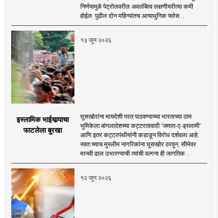
निर्णयामुळे पेट्रोलवरील अवलंबित्व लक्षणीयरीत्या कमी
होईल. पुढील दोन महिन्यांतच अत्याधुनिक फ्लेस ..
१३ जून २०२६
घुसखोरांना मायदेशी परत पाठवण्याच्या भारताच्या ठाम
इस्लामिक भाईचार्‍याचा
भूमिकेला बांगलादेशच्या कट्टरतावादी ‘जमात-ए-इस्लामी’
फाटलेला बुरखा
आणि इतर कट्टरपंथीयांनी कडाडून विरोध दर्शवला आहे.
स्वतःच्याच मुस्लीम नागरिकांना घुसखोर ठरवून, सीमेवर
मानवी ढाल उभारण्याची त्यांची वल्गना ही जागतिक ..
१२ जून २०२६