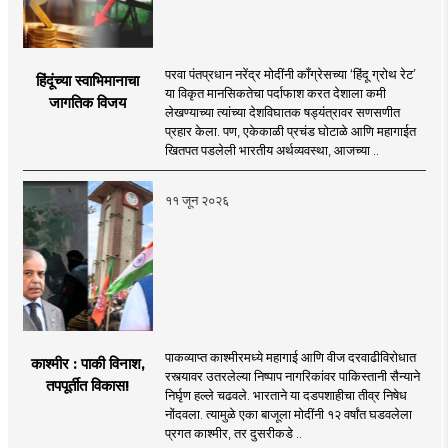
परवा पंतप्रधान नरेंद्र मोदींनी काँग्रेसच्या ‘हिंदू ग्रोथ रेट’
हिंदूंच्या स्वाभिमानाचा
या विकृत मानसिकतेचा पर्दाफाश करत देशाला कमी
जागतिक विजय
लेखण्याच्या त्यांच्या देशविघातक षड्यंत्रावर सणसणीत
प्रहार केला. पण, एकेकाळी प्रचंड घोटाळे आणि महागाईत
खितपत पडलेली भारतीय अर्थव्यवस्था, आजच्या ..
११ जून २०२६
पाकव्याप्त काश्मीरमध्ये महागाई आणि वीज दरवाढीविरोधात
काश्मीर : पाकी विनाश,
रस्त्यावर उतरलेल्या निष्पाप नागरिकांवर पाकिस्तानी सैन्याने
तपपूर्तीत विकास!
निर्घृण हल्ले चढवले. भारताने या दडपशाहीचा तीव्र निषेध
नोंदवला. त्यामुळे एका बाजूला मोदींनी १२ वर्षांत घडवलेला
प्रगत काश्मीर, तर दुसरीकडे ..