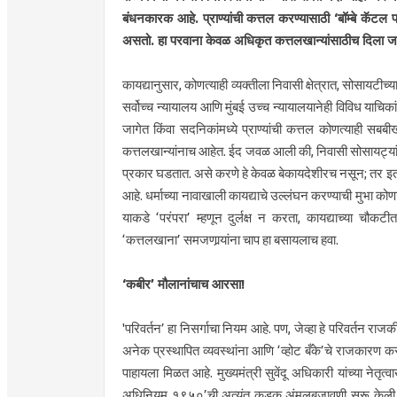
बंधनकारक आहे. प्राण्यांची कत्तल करण्यासाठी ‘बॉम्बे क
असतो. हा परवाना केवळ अधिकृत कत्तलखान्यांसाठीच दिला ज
कायद्यानुसार, कोणत्याही व्यक्तीला निवासी क्षेत्रात, सोसायटी
सर्वोच्च न्यायालय आणि मुंबई उच्च न्यायालयानेही विविध याचिका
जागेत किंवा सदनिकांमध्ये प्राण्यांची कत्तल कोणत्याही स
कत्तलखान्यांनाच आहेत. ईद जवळ आली की, निवासी सोसायट्यांमध
प्रकार घडतात. असे करणे हे केवळ बेकायदेशीरच नसून; तर इतर
आहे. धर्माच्या नावाखाली कायद्याचे उल्लंघन करण्याची मुभा कोण
याकडे ‘परंपरा’ म्हणून दुर्लक्ष न करता, कायद्याच्या चौ
‘कत्तलखाना’ समजणार्‍यांना चाप हा बसायलाच हवा.
‘कबीर’ मौलानांचाच आरसा!
'परिवर्तन’ हा निसर्गाचा नियम आहे. पण, जेव्हा हे परिवर्तन र
अनेक प्रस्थापित व्यवस्थांना आणि ‘व्होट बँके’चे राजकारण करणार
पाहायला मिळत आहे. मुख्यमंत्री सुवेंदू अधिकारी यांच्या नेतृ
अधिनियम १९५०’ची अत्यंत कडक अंमलबजावणी सुरू केली आहे. सर