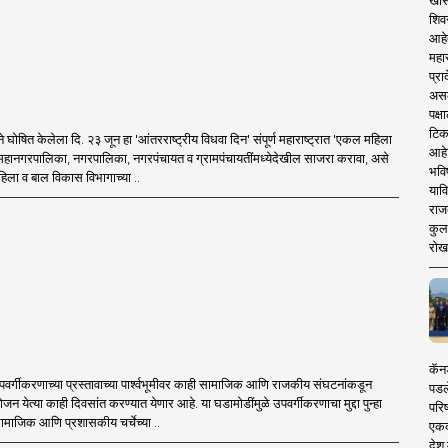
खास
शिव
आहे
महार
प्रा
असले
पक्
टिक
घाने घोषित केलेला दि. २३ जून हा 'आंतरराष्ट्रीय विधवा दिन' संपूर्ण महाराष्ट्रात 'एकल महिला
आहे
व महानगरपालिका, नगरपालिका, नगरपंचायत व ग्रामपंचायतींमध्येदेखील साजरा करावा, असे
भवि
 महिला व बाल विकास विभागाच्या ..
याव
राज
कुलक
रोख
कॅनड
वर्गीकरणाच्या प्रस्तावाच्या पार्श्वभूमीवर काही सामाजिक आणि राजकीय संघटनांकडून
पडल
योजन येत्या काही दिवसांत करण्यात येणार आहे. या घडामोडींमुळे उपवर्गीकरणाचा मुद्दा पुन्हा
परिष
सामाजिक आणि प्रशासकीय चर्चेच्या ..
एकदा
देश