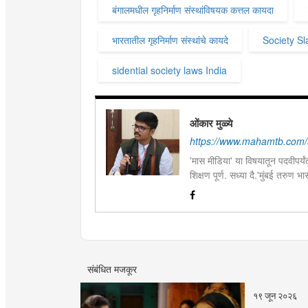
बंगालमधील गृहनिर्माण संस्थांविषयक कत्तल कायदा
भारतातील गृहनिर्माण संस्थांचे कायदे
Society S
sidential society laws India
ओंकार मुळ्ये
https://www.mahamtb.com/
'मास मीडिया' या विषयातून पदवीपर्यंत
शिक्षण पूर्ण. सध्या दै.'मुंबई तरुण
इ.ची आवड.लिवोग्राफी भाषाशैलीत वि
संबंधित मजकूर
१९ जून २०२६