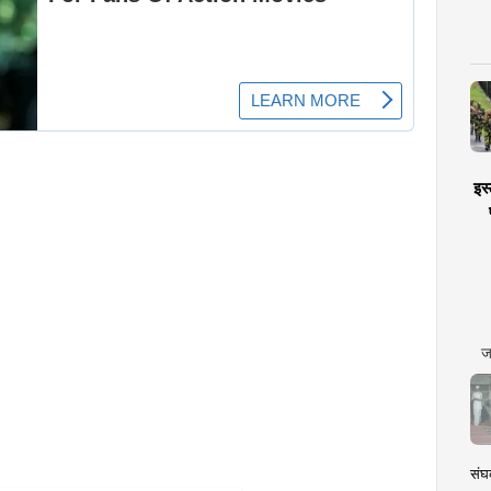
इस्
ज
संघक