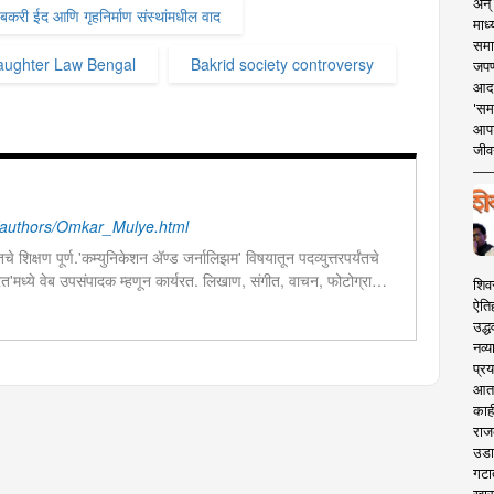
अन् 
बकरी ईद आणि गृहनिर्माण संस्थांमधील वाद
माध्
समा
laughter Law Bengal
Bakrid society controversy
जपण
आदर्
'सम
आपट
जीवन
authors/Omkar_Mulye.html
चे शिक्षण पूर्ण.'कम्युनिकेशन ॲण्ड जर्नालिझम' विषयातून पदव्युत्तरपर्यंतचे
 भारत'मध्ये वेब उपसंपादक म्हणून कार्यरत. लिखाण, संगीत, वाचन, फोटोग्राफी,
शिव
शेष प्रावीण्य.बालपणापासून रा.स्व.संघाचा स्वयंसेवक
ऐति
उद्ध
नव्य
प्रय
आता 
काही
राज
उडा
गटा