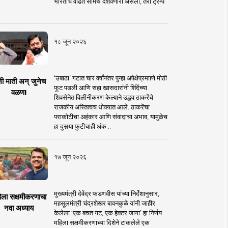
भारताचे वाढते सामर्थ दर्शवणारी असली, तरी ट्रम्प
..
१८ जून २०२६
‘उबाठा’ गटात चार वर्षांनंतर पुन्हा अपेक्षेप्रमााणे मोठी
नी माती अन् जुनेच
फूट पडली आणि सहा खासदारांनी शिंदेंच्या
वळण!
शिवसेनेत विलीनीकरण केल्याने उद्धव ठाकरेंचे
राजकीय अस्तित्वच धोक्यात आले. ठाकरेंचा
पराकोटीचा अहंकार आणि संवादाचा अभाव, यामुळेच
हा दुसर्‍या फुटीचाही अंक ..
१७ जून २०२६
मुख्यमंत्री देवेंद्र फडणवीस यांच्या निर्देशानुसार,
िला सक्षमीकरणाचा
महसूलमंत्री चंद्रशेखर बावनकुळे यांनी जाहीर
नवा अध्याय
केलेला ‘एक बचत गट, एक हेक्टर जागा’ हा निर्णय
महिला सक्षमीकरणाच्या दिशेने टाकलेले एक