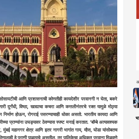
अ
मध्ये सोसायटीची आणि प्रशासनाची कोणतीही कायदेशीर परवानगी न घेता, बकरे
ी दुर्गंधी, विष्ठा, खाद्याचा कचरा आणि कत्तलीनंतरचे रक्त यामुळे मोठ्या
रश्न निर्माण होऊन, रोगराई पसरण्याचाही धोका असतो. भारतीय कायदा आणि
भा
लीच्या प्राण्यांना उघड्यावर ठेवण्यास स्पष्ट मनाई करतात. ‘बॉम्बे अत्यावश्यक
मुंबई महानगर क्षेत्र आणि इतर नागरी भागांत गाय, म्हैस, घोडा यांसोबतच
कोणालाही हे प्राणी पाळायचे असतील, तर पालिकेचा अधिकृत परवाना मिळवणे