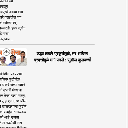
कीर्तनाच्या
यमातून
जप्रबोधनाचा वसा
ारे वसईतील एक
श व्यक्तिमत्त्व,
ाजव्रती' हभप सुयोग
े यांचा
प्रवास.....
उद्धव ठाकरे प्रकृतीमुळे, तर आदित्य
प्रवृत्तीमुळे मागे पडले : सुशील कुलकर्णी
सेनेतील २०२२च्या
हासिक फुटीनंतर
व ठाकरे यांच्या पक्षाने
ाने उभारी घेण्याचा
त्न केला खरा. मात्र,
पुन्हा एकदा पक्षातील
 खासदारांच्या फुटीने
कीय वर्तुळात खळबळ
ली आहे. उबाठा
तील नऊपैकी सहा