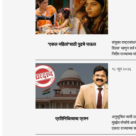
संयुक्त राष्ट्रसं
'एकल महिलां'साठी पुढचे पाऊल
दिवस' म्हणून सर्
निर्देश राज्याच्या
१८ जून २०२६
अनुसूचित जाती उप
प्रतिनिधित्वाचा प्रश्न
मुंबईत मोर्चाचे आ
एकदा राज्याच्या 