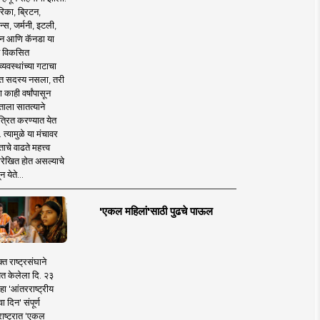
िका, ब्रिटन,
न्स, जर्मनी, इटली,
न आणि कॅनडा या
 विकसित
व्यवस्थांच्या गटाचा
त सदस्य नसला, तरी
या काही वर्षांपासून
ताला सातत्याने
त्रित करण्यात येत
 त्यामुळे या मंचावर
ाचे वाढते महत्त्व
रेखित होत असल्याचे
न येते...
'एकल महिलां'साठी पुढचे पाऊल
क्त राष्ट्रसंघाने
ित केलेला दि. २३
हा 'आंतरराष्ट्रीय
ा दिन' संपूर्ण
राष्ट्रात 'एकल