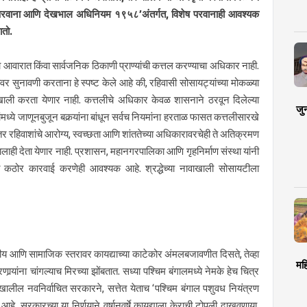
ॅटल परवाना आणि देखभाल अधिनियम १९५८’अंतर्गत, विशेष परवानाही आवश्यक
ातो.
च्या आवारात किंवा सार्वजनिक ठिकाणी प्राण्यांची कत्तल करण्याचा अधिकार नाही.
ंवर सुनावणी करताना हे स्पष्ट केले आहे की, रहिवासी सोसायट्यांच्या मोकळ्या
बबीखाली करता येणार नाही. कत्तलीचे अधिकार केवळ शासनाने ठरवून दिलेल्या
जु
्ये जाणूनबुजून बकर्‍यांना बांधून सर्वच नियमांना हरताळ फासत कत्तलीसारखे
 रहिवाशांचे आरोग्य, स्वच्छता आणि शांततेच्या अधिकारावरचेही ते अतिक्रमण
ालाही देता येणार नाही. प्रशासन, महानगरपालिका आणि गृहनिर्माण संस्था यांनी
कटीत कठोर कारवाई करणेही आवश्यक आहे. श्रद्धेच्या नावाखाली सोसायटीला
ाजकीय आणि सामाजिक स्तरावर कायद्याच्या काटेकोर अंमलबजावणीत दिसते, तेव्हा
मह
्‍यांना चांगल्याच मिरच्या झोंबतात. सध्या पश्चिम बंगालमध्ये नेमके हेच चित्र
त्वाखालील नवनिर्वाचित सरकारने, सत्तेत येताच ‘पश्चिम बंगाल पशुवध नियंत्रण
कारच्या या निर्णयाने वर्षानुवर्षे कायद्याला केराची टोपली दाखवणार्‍या,