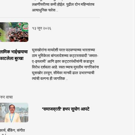
लक्षणीयरीत्या कमी होईल. पुढील दोन महिन्यांतच
अत्याधुनिक फ्लेस ..
१३ जून २०२६
घुसखोरांना मायदेशी परत पाठवण्याच्या भारताच्या
लामिक भाईचार्‍याचा
ठाम भूमिकेला बांगलादेशच्या कट्टरतावादी ‘जमात-
फाटलेला बुरखा
ए-इस्लामी’ आणि इतर कट्टरपंथीयांनी कडाडून
विरोध दर्शवला आहे. स्वतःच्याच मुस्लीम नागरिकांना
घुसखोर ठरवून, सीमेवर मानवी ढाल उभारण्याची
त्यांची वल्गना ही जागतिक ..
रुर वाचा
'समाजव्रती' हभप सुयोग आपटे
ार्य, बँकिंग, संगीत