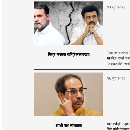
१७ जून २०२६
मित्र वणव्यामध्ये
मित्र नसावा काँग्रेससारखा!
भावनेला स्पर्श क
फिस्कटलेली समीकर
१६ जून २०२६
चार वर्षांपूर्वी उ
आधी पक्ष सांभाळा!
शिंदे यांनी केले