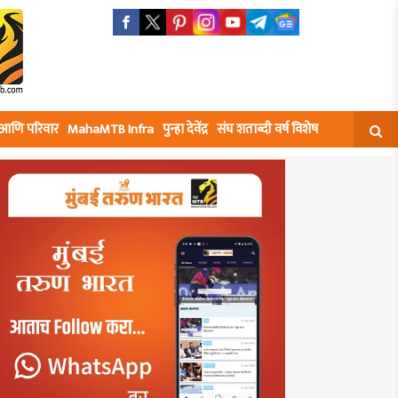
घ आणि परिवार
MahaMTB Infra
पुन्हा देवेंद्र
संघ शताब्दी वर्ष विशेष