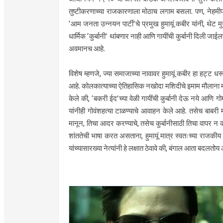
तुष्टीकरणाच्या राजकारणाला मोठाच लगाम बसला. पण, नेहमीप्
‘आम जनता उन्नयन पार्टी’चे प्रमुख हुमायूं कबीर यांनी, थेट म
धार्मिक ‘कुर्बानी’ थांबणार नाही आणि गायींची कुर्बानी दिली ज
अवमानच आहे.
विशेष म्हणजे, ज्या समाजाच्या नावावर हुमायूं कबीर हा हट्ट 
आहे. कोलकात्याच्या ऐतिहासिक नखोदा मशिदीचे इमाम मौलाना
केले की, ‘बकरी ईद’च्या वेळी गायींची कुर्बानी देऊ नये आणि ग
यांनीही गोवंशहत्या टाळण्याचे आवाहन केले आहे. तसेच बाबरी 
मानून, तिचा आदर करण्याचे, तसेच कुर्बानीसाठी तिचा वापर न
शांततेची भाषा करत असताना, हुमायूं मात्र स्वतःच्या राजकीय 
यांच्यासारख्या नेत्यांनी हे लक्षात ठेवावे की, बंगाल आता बदलतो