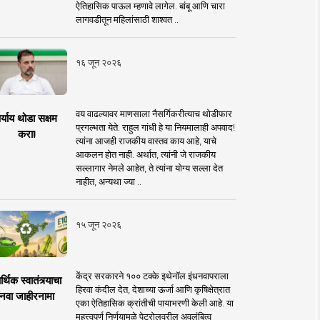
ऐतिहासिक पाऊल म्हणावे लागेल. बांबू आणि चारा
लागवडीतून महिलांसाठी शाश्वत ..
१६ जून २०२६
वय वाढल्यावर माणसाला नैसर्गिकरीत्याच थोडीफार
र्याय थोडा सक्षम
प्रगल्भता येते. राहुल गांधी हे या नियमालाही अपवाद!
करा!
त्यांना आजही राजकीय वास्तव काय आहे, याचे
आकलन होत नाही. अर्थात, त्यांनी जे राजकीय
सल्लागार नेमले आहेत, ते त्यांना योग्य सल्ला देत
नाहीत, अन्यथा ज्या ..
१५ जून २०२६
केंद्र सरकारने १०० टक्के इथेनॉल इंधनवापराला
्थिक स्वातंत्र्याचा
हिरवा कंदील देत, देशाच्या ऊर्जा आणि कृषिक्षेत्रात
नवा जाहीरनामा
एका ऐतिहासिक क्रांतीची पायाभरणी केली आहे. या
महत्त्वपूर्ण निर्णयामुळे पेट्रोलवरील अवलंबित्व