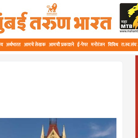
ीय
अर्थभारत
आमचे लेखक
आमची प्रकाशने
ई-पेपर
मनोरंजन
विविध
रा.स्व.सं