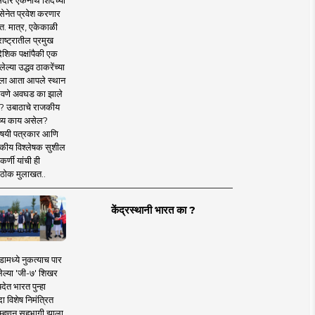
दार एकनाथ शिंदेंच्या
सेनेत प्रवेश करणार
त. मात्र, एकेकाळी
ाष्ट्रातील प्रमुख
देशिक पक्षांपैकी एक
ल्या उद्धव ठाकरेंच्या
षाला आता आपले स्थान
वणे अवघड का झाले
? उबाठाचे राजकीय
ष्य काय असेल?
िषयी पत्रकार आणि
कीय विश्लेषक सुशील
र्णी यांची ही
ठोक मुलाखत..
केंद्रस्थानी भारत का ?
ामध्ये नुकत्याच पार
ेल्या 'जी-७' शिखर
देत भारत पुन्हा
 विशेष निमंत्रित
 म्हणून सहभागी झाला.