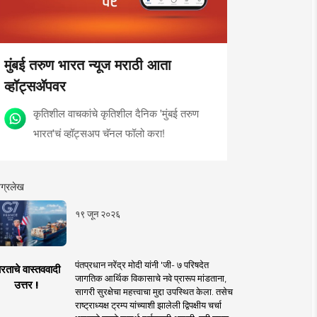
मुंबई तरुण भारत न्यूज मराठी आता
व्हॉट्सॲपवर
कृतिशील वाचकांचे कृतिशील दैनिक 'मुंबई तरुण
भारत'चं व्हॉट्सअप चॅनल फॉलो करा!
ग्रलेख
१९ जून २०२६
पंतप्रधान नरेंद्र मोदी यांनी 'जी- ७ परिषदेत
रताचे वास्तववादी
जागतिक आर्थिक विकासाचे नवे प्रारूप मांडताना,
उत्तर !
सागरी सुरक्षेचा महत्त्वाचा मुद्दा उपस्थित केला. तसेच
राष्ट्राध्यक्ष ट्रम्प यांच्याशी झालेली द्विपक्षीय चर्चा