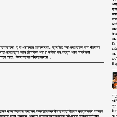
अमेर
फ्रा
जपा
सात
अर्थ
भार
गेल्
भार
निमं
 गारव्यासारखा, दुःख अडवायला उंबर्‍यासारखा... सुप्रसिद्ध कवी अनंत राऊत यांची मैत्रीच्या
आहे.
रणारी अत्यंत सुंदर आणि लोकप्रिय अशी ही कविता. पण, द्रमुक आणि काँग्रेसची
भारत
णे पाहता, ‘मित्र नसावा काँग्रेससारखा’ ..
अधो
दिसू
संयु
घोष
जून 
विधव
द्धव ठाकरे यांच्या नेतृत्वाला कंटाळून, तत्कालीन नगरविकासमंत्री विद्यमान उपमुख्यमंत्री एकनाथ
महा
ल्या उठावात मंत्री, खासदार, आमदार यांच्याबरोबरच पक्षातील जुने-जाणते पदाधिकारीदेखील