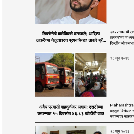
२०२२ सालची एकना
शिवसेनेचे बालेकिल्ले ढासळले; आदित्य
टायगर'च्या माध्य
ठाकरेंच्या नेतृत्वावरच प्रश्नचिन्ह? ठाकरे ब्रँड
दिल्लीत लोकसभा अ
नेमका कुठे चुकला?
१८ जून २०२६
Maharashtra S
अवैध प्रवासी वाहतुकीवर लगाम; एसटीच्या
वाहतुकीविरोधात रा
उत्पन्नात १५ दिवसांत ४३.८३ कोटींची वाढ!
उत्पन्नावर सकार
१८ जून २०२६