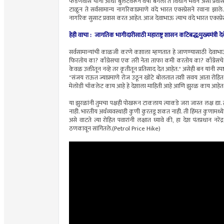
फडणवीस यांनी आधी बुलेटवरून वर्षा बंगला ते विधान भवन असा प्रवास
टाळून ते सर्वसामान्य नागरिकाप्रमाणे वंदे भारत एक्स्प्रेसने रवाना झाले. 
नागरिक सुसाट प्रवास करत आहेत. आज देवाभाऊ त्याच वंदे भारत एक्स्प्रेसन
हेही वाचा : जागतिक भागीदारीसाठी महाराष्ट्र शासन कटिबद्ध;मुख्यमंत्र
सर्वसामान्यांची काळजी करणे कशाला म्हणतात हे जाणण्यासाठी देवाभाऊंकडे 
फिरतोय का? काँग्रेसचा एक तरी नेता ताफा कमी करतोय का? काँग्रेसचे ने
केवळ उक्तीतून नव्हे तर कृतीतून प्रतिसाद देत आहेत." असेही बन यांनी स्प
"संजय राऊत ज्याप्रमाणे रोज उठून खोटे बोलतात तशी सवय आता रोहित प
मेलोडी चॉकलेट काय आहे हे देशाला माहिती आहे आणि झुरळ काय आहेत ह
या झुरळांनी तुमचा पक्षही पोखरून टाकलाय त्याकडे जरा जास्त लक्ष द्
नाही. भारतीय अर्थव्यवस्थाही कुणी कुरतडू शकत नाही. ती हिंमत कुणामध्ये
असे वाटते त्या रोहित पवारांनी लक्षात घ्यावे की, हा देश पंतप्रधान नरे
ठणकावून सांगितले.(Petrol Price Hike)