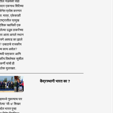
तील नऊपैकी सहा
दार एकनाथ शिंदेंच्या
सेनेत प्रवेश करणार
त. मात्र, एकेकाळी
ाष्ट्रातील प्रमुख
देशिक पक्षांपैकी एक
ल्या उद्धव ठाकरेंच्या
षाला आता आपले स्थान
वणे अवघड का झाले
? उबाठाचे राजकीय
ष्य काय असेल?
िषयी पत्रकार आणि
कीय विश्लेषक सुशील
र्णी यांची ही
ठोक मुलाखत..
केंद्रस्थानी भारत का ?
ामध्ये नुकत्याच पार
ेल्या 'जी-७' शिखर
देत भारत पुन्हा