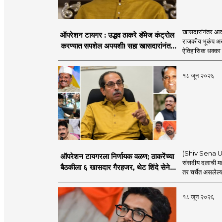
खासदारांनंतर आत
ऑपरेशन टायगर : उद्धव ठाकरे डॅमेज कंट्रोल
राजकीय भूकंप अखे
करण्यात सपशेल अपयशी! सहा खासदारांनंतर
ऐतिहासिक धक्का 
आमदारांसह नगरसेवकही शिंदेंकडे जाण्याच्या
चर्चा सुरू
१८ जून २०२६
(Shiv Sena UBT
ऑपरेशन टायगरला निर्णायक वळण; ठाकरेंच्या
संसदीय दलाची मह
बैठकीला ६ खासदार गैरहजर, थेट शिंदे सेनेत
तर चर्चेत असलेल्य
विलीन होण्याचा प्रस्ताव?
१८ जून २०२६