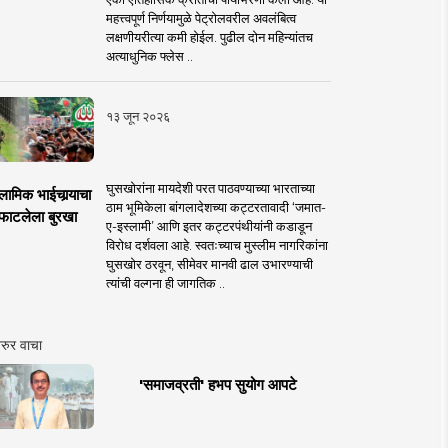
महत्त्वपूर्ण निर्णयामुळे पेट्रोलवरील अवलंबित्व
लक्षणीयरीत्या कमी होईल. पुढील दोन महिन्यांतच
अत्याधुनिक फ्लेस ..
१३ जून २०२६
घुसखोरांना मायदेशी परत पाठवण्याच्या भारताच्या
लामिक भाईचार्‍याचा
ठाम भूमिकेला बांगलादेशच्या कट्टरतावादी ‘जमात-
फाटलेला बुरखा
ए-इस्लामी’ आणि इतर कट्टरपंथीयांनी कडाडून
विरोध दर्शवला आहे. स्वतःच्याच मुस्लीम नागरिकांना
घुसखोर ठरवून, सीमेवर मानवी ढाल उभारण्याची
त्यांची वल्गना ही जागतिक ..
रुर वाचा
'समाजव्रती' हभप सुयोग आपटे