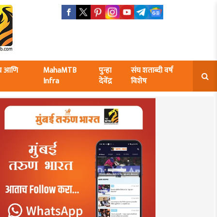
ंघ आणि
MahaMTB
पुन्हा
संघ शताब्दी वर्ष
Infra
देवेंद्र
विशेष