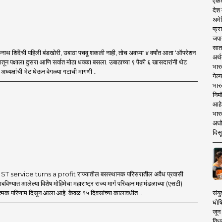
एकदा
देश
अमेर
फ्रा
जपा
सात
थ शिंदेंची पहिली बंडखोरी, उबाठा पचवू शकली नाही, तोच अवघ्या ४ वर्षांत आता 'ऑपरेशन
अर्थ
मातून पक्षाला दुसरा आणि सर्वात मोठा धक्का बसला. उबाठाच्या ९ पैकी ६ खासदारांनी थेट
भार
ध्यक्षांची भेट घेऊन वेगळ्या गटाची मागणी ..
गेल्
भार
निमं
आहे.
भारत
अधो
दिसू
T service turns a profit राज्यातील बसस्थानक परिसरातील अवैध प्रवासी
बविण्यात आलेल्या विशेष मोहिमेचा महाराष्ट्र राज्य मार्ग परिवहन महामंडळाच्या (एसटी)
ात्मक परिणाम दिसून आला आहे. केवळ १५ दिवसांच्या कालावधीत ..
संयु
घोष
जून 
विधव