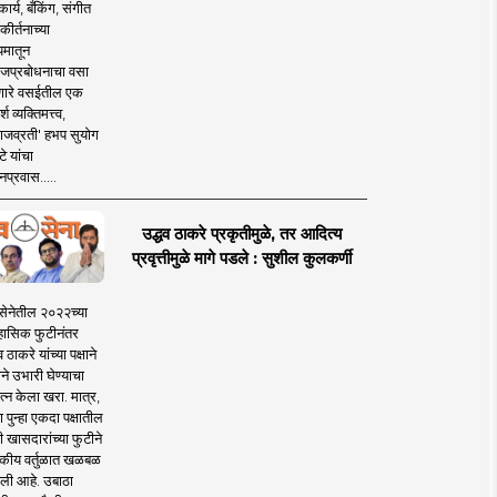
ार्य, बँकिंग, संगीत
कीर्तनाच्या
यमातून
जप्रबोधनाचा वसा
ारे वसईतील एक
श व्यक्तिमत्त्व,
ाजव्रती' हभप सुयोग
े यांचा
प्रवास.....
उद्धव ठाकरे प्रकृतीमुळे, तर आदित्य
प्रवृत्तीमुळे मागे पडले : सुशील कुलकर्णी
सेनेतील २०२२च्या
हासिक फुटीनंतर
व ठाकरे यांच्या पक्षाने
ाने उभारी घेण्याचा
त्न केला खरा. मात्र,
पुन्हा एकदा पक्षातील
 खासदारांच्या फुटीने
कीय वर्तुळात खळबळ
ली आहे. उबाठा