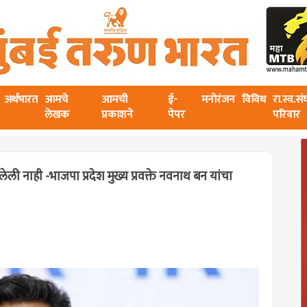
अर्थभारत
आमचे
आमची
ई-
मनोरंजन
विविध
रा.स्व.स
लेखक
प्रकाशने
पेपर
परिवार
ी नाही -भाजपा प्रदेश मुख्य प्रवक्ते नवनाथ बन यांचा