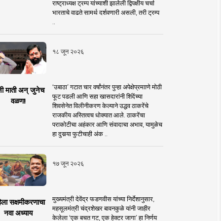
राष्ट्राध्यक्ष ट्रम्प यांच्याशी झालेली द्विपक्षीय चर्चा
भारताचे वाढते सामर्थ दर्शवणारी असली, तरी ट्रम्प
..
१८ जून २०२६
‘उबाठा’ गटात चार वर्षांनंतर पुन्हा अपेक्षेप्रमााणे मोठी
नी माती अन् जुनेच
फूट पडली आणि सहा खासदारांनी शिंदेंच्या
वळण!
शिवसेनेत विलीनीकरण केल्याने उद्धव ठाकरेंचे
राजकीय अस्तित्वच धोक्यात आले. ठाकरेंचा
पराकोटीचा अहंकार आणि संवादाचा अभाव, यामुळेच
हा दुसर्‍या फुटीचाही अंक ..
१७ जून २०२६
मुख्यमंत्री देवेंद्र फडणवीस यांच्या निर्देशानुसार,
िला सक्षमीकरणाचा
महसूलमंत्री चंद्रशेखर बावनकुळे यांनी जाहीर
नवा अध्याय
केलेला ‘एक बचत गट, एक हेक्टर जागा’ हा निर्णय