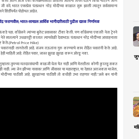
 केला आणि आज एका कार्यक्रमासाठी शिर्डीला जाताना ताफा घेऊन किंवा चार्टरने जाणे
जी वंदे भारत एक्स्प्रेस पंतप्रधान नरेंद्र मोदींच्या काळात सुरू झाली त्यातून सर्वसामान्य
े शिर्डीपर्यंत पोहोचत आहेत.
ी देवेंद्र फडणवीस; भारत-सायप्रस आर्थिक भागीदारीसाठी पुढील दशक निर्णायक
पहा. काँग्रेसने त्यांच्या बुलेट प्रवासावर टीका केली. पण काँग्रेसचा एकतरी नेता ट्रेनने
ते सातत्याने उधळपट्टी करतात त्याचवेळी देवाभाऊ पंतप्रधान नरेंद्र मोदींच्या आवाहनाला
ष्ट केले.(Petrol Price Hike)
वारांनाही लागलेली आहे. संजय राऊतांना गुरु करण्याचे काम रोहित पवारांनी केले आहे.
ेही माहिती आहे. रोहित पवार, जास्त झुरळ झुरळ करून ओरडू नका.
जु
या. तुम्हाला तुमच्या मतदारसंघाची काळजी घेता येत नाही आणि मेलडीला कोणी कुरतडू शकत
ही नाही. ज्या जेन झीच्या नावावर आणि जीवावर या महाराष्ट्रात, या देशात अराजकता माजेल,
ंद्र मोदींच्या पाठीशी आहे. झुरळांच्या पाठीशी तो कधीही उभा राहणार नाही."असे बन यांनी
मह