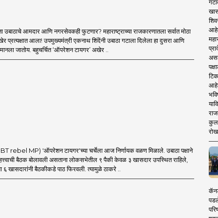
गटा
खास
शिव
आहे
ा उबाठाचे आमदार आणि नगरसेवकही फुटणार? महाराष्ट्राच्या राजकारणातला सर्वात मोठा
महार
र प्रत्यक्षात आला! उपमुख्यमंत्री एकनाथ शिंदेंनी उबाठा गटाला दिलेला हा दुसरा आणि
प्रा
मानला जातोय. बहुचर्चित ‘ऑपरेशन टायगर’ अखेर ..
असले
पक्
टिक
आहे
भवि
याव
राज
कुलक
रोख
 rebel MP) 'ऑपरेशन टायगर'च्या चर्चेला आज निर्णायक वळण मिळाले. उबाठा पक्षाने
त्त्वाची बैठक बोलावली असताना लोकसभेतील ९ पैकी केवळ ३ खासदार उपस्थित राहिले,
ा ६ खासदारांनी बैठकीकडे पाठ फिरवली. त्यामुळे ठाकरे ..
कॅनड
पडल
परिष