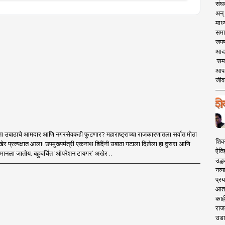
संघक
अन् 
माध्
समा
जपण
आदर्
'सम
आपट
जीवन
ा उबाठाचे आमदार आणि नगरसेवकही फुटणार? महाराष्ट्राच्या राजकारणातला सर्वात मोठा
शिव
र प्रत्यक्षात आला! उपमुख्यमंत्री एकनाथ शिंदेंनी उबाठा गटाला दिलेला हा दुसरा आणि
ऐति
मानला जातोय. बहुचर्चित ‘ऑपरेशन टायगर’ अखेर ..
उद्ध
नव्य
प्रय
आता 
काही
राज
उडा