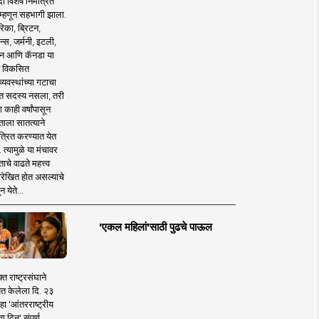
 विशेष निमंत्रित
 म्हणून सहभागी झाला.
िका, ब्रिटन,
न्स, जर्मनी, इटली,
न आणि कॅनडा या
 विकसित
व्यवस्थांच्या गटाचा
त सदस्य नसला, तरी
या काही वर्षांपासून
ताला सातत्याने
त्रित करण्यात येत
 त्यामुळे या मंचावर
ाचे वाढते महत्त्व
रेखित होत असल्याचे
न येते...
'एकल महिलां'साठी पुढचे पाऊल
क्त राष्ट्रसंघाने
ित केलेला दि. २३
हा 'आंतरराष्ट्रीय
ा दिन' संपूर्ण