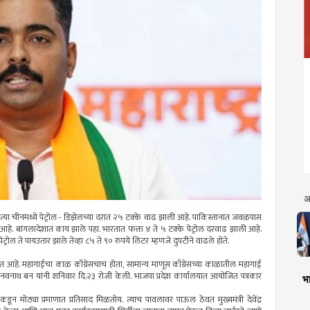
अ
 त्या चीनमध्ये पेट्रोल - डिझेलच्या दरात २५ टक्के वाढ झाली आहे. पाकिस्तानात जवळपास
े. बांगलादेशात काय झाले पहा. भारतात फक्त ४ ते ५ टक्के पेट्रोल दरवाढ झाली आहे.
्रोल ते पायउतार झाले तेव्हा ८५ ते ९० रुपये लिटर म्हणजे दुपटीने वाढले होते.
जात आहे. महागाईचा काळ काँग्रेसचाच होता, सामान्य माणूस काँग्रेसच्या काळातील महागाई
े नवनाथ बन यांनी शनिवार दि.२३ रोजी केली. भाजपा प्रदेश कार्यालयात आयोजित पत्रकार
भा
कडून मोठ्या प्रमाणात प्रतिसाद मिळतोय. त्याच पावलावर पाऊल ठेवत मुख्यमंत्री देवेंद्र