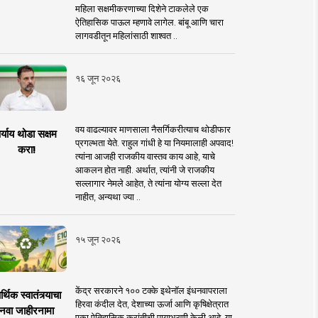
महिला सक्षमीकरणाच्या दिशेने टाकलेले एक
ऐतिहासिक पाऊल म्हणावे लागेल. बांबू आणि चारा
लागवडीतून महिलांसाठी शाश्वत ..
१६ जून २०२६
वय वाढल्यावर माणसाला नैसर्गिकरीत्याच थोडीफार
र्याय थोडा सक्षम
प्रगल्भता येते. राहुल गांधी हे या नियमालाही अपवाद!
करा!
त्यांना आजही राजकीय वास्तव काय आहे, याचे
आकलन होत नाही. अर्थात, त्यांनी जे राजकीय
सल्लागार नेमले आहेत, ते त्यांना योग्य सल्ला देत
नाहीत, अन्यथा ज्या ..
१५ जून २०२६
केंद्र सरकारने १०० टक्के इथेनॉल इंधनवापराला
्थिक स्वातंत्र्याचा
हिरवा कंदील देत, देशाच्या ऊर्जा आणि कृषिक्षेत्रात
नवा जाहीरनामा
एका ऐतिहासिक क्रांतीची पायाभरणी केली आहे. या