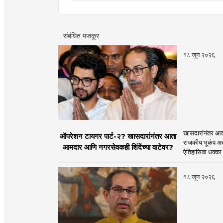
संबंधित मजकूर
१८ जून २०२६
खासदारांनंतर आत
ऑपरेशन टायगर पार्ट-२? खासदारांनंतर आता
राजकीय भूकंप अखे
आमदार आणि नगरसेवकही शिंदेंच्या वाटेवर?
ऐतिहासिक धक्का 
१८ जून २०२६