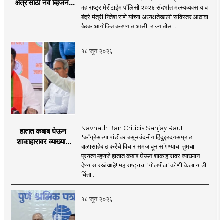
क्षेत्रासाठी नवे व्हिजन;
महाराष्ट्र मेरीटाईम पॉलिसी २०२६ संदर्भात मत्स्यव्यवसाय व
'महाराष्ट्र मेरीटाईम
बंदरे मंत्री नितेश राणे यांच्या अध्यक्षतेखाली सविस्तर आढावा
पॉलिसी २०२६'चा
बैठक आयोजित करण्यात आली. राज्यातील ..
प्रस्ताव
१८ जून २०२६
Navnath Ban Criticis Sanjay Raut
हातात कबाब घेऊन
"काँग्रेसच्या मांडीवर बसून वंदनीय हिंदुह्रदयसम्राट
शाकाहारावर व्याख्यान
बाळासाहेब ठाकरेंचे विचार समजावून सांगण्याचा तुमचा
देण्यासारखा राऊत यांचा
प्रयत्न म्हणजे हातात कबाब घेऊन शाकाहारावर व्याख्यान
प्रयत्न - नवनाथ बन
देण्यासारखं आहे! महाराष्ट्राचा ‘गोलपीठा’ कोणी केला याची
चिंता ..
१८ जून २०२६