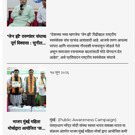
"देशाच्या नव्या म्हणजेच 'जेन झी' पिढीबद्दल राष्ट्रीय
'जेन झी' तरुणांवर संघाचा
स्वयंसेवक संघ प्रचंड आशावादी आहे. आजचे तरुण आपल्या
पूर्ण विश्वास! : सुनील
परंपरा आणि भारताच्या गौरवाशी मनापासून जोडले गेले
आंबेकर
असून समाजात रचनात्मक बदलांसाठी मोठे योगदान देत
आहेत", असे प्रतिपादन राष्ट्रीय स्वयंसेवक संघाचे ..
१७ जून २०२६
मुंबई : (Public Awareness Campaign)
भाजप मुंबई महिला
पंतप्रधान नरेंद्र मोदी यांच्या स्वस्त भारत सशक्त भारत या
मोर्चाद्वारा आयोजित 'कमी
संकल्प अंतर्गत भाजप मुंबई महिला मोर्चा द्वारा आयोजित कमी
तेल गॅस बचत ' उपक्रम