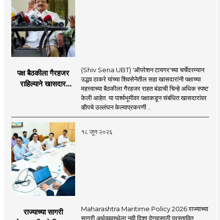
(Shiv Sena UBT) 'ऑपरेशन टायगर'च्या चर्चेदरम्यान
पक्ष बैठकीला गैरहजर
उद्धव ठाकरे यांच्या शिवसेनेतील सहा खासदारांनी पक्षाच्या
राहिल्याने खासदार
महत्त्वाच्या बैठकीला गैरहजर राहत बंडाची चिन्हे अधिक स्पष्ट
अपात्र ठरू शकतात का?
केली आहेत. या पार्श्वभूमीवर पक्षाकडून संबंधित खासदारांवर
व्हीप आणि कायदा नेमकं
व्हीपचे उल्लंघन केल्याप्रकरणी ..
काय सांगतो?
१८ जून २०२६
Maharashtra Maritime Policy 2026 राज्याच्या
राज्याच्या सागरी
सागरी अर्थव्यवस्थेला नवी दिशा देण्यासाठी प्रस्तावित