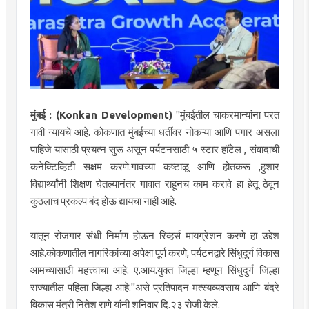
मुंबई : (Konkan Development)
"मुंबईतील चाकरमान्यांना परत
गावी न्यायचे आहे. कोकणात मुंबईच्या धर्तीवर नोकऱ्या आणि पगार असला
पाहिजे यासाठी प्रयत्न सुरू असून पर्यटनसाठी ५ स्टार हॉटेल , संवादाची
कनेक्टिव्हिटी सक्षम करणे.गावच्या कष्टाळू आणि होतकरू ,हुशार
विद्यार्थ्यांनी शिक्षण घेतल्यानंतर गावात राहूनच काम करावे हा हेतू ठेवून
कुठलाच प्रकल्प बंद होऊ द्यायचा नाही आहे.
यातून रोजगार संधी निर्माण होऊन रिव्हर्स मायग्रेशन करणे हा उद्देश
आहे.कोकणातील नागरिकांच्या अपेक्षा पूर्ण करणे, पर्यटनद्वारे सिंधुदुर्ग विकास
आमच्यासाठी महत्त्वाचा आहे. ए.आय.युक्त जिल्हा म्हणून सिंधुदुर्ग जिल्हा
राज्यातील पहिला जिल्हा आहे."असे प्रतिपादन मत्स्यव्यवसाय आणि बंदरे
विकास मंत्री नितेश राणे यांनी शनिवार दि.२३ रोजी केले.