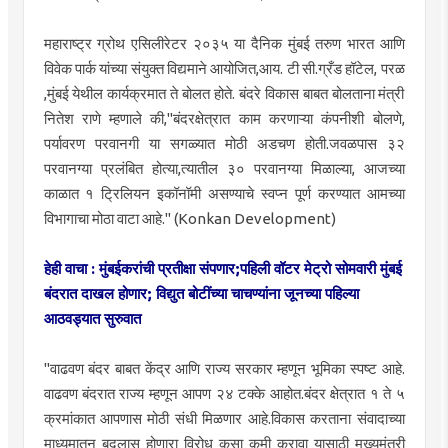
महाराष्ट्र ग्रोथ एसिलीरेटर २०३५ या दैनिक मुंबई तरुण भारत आणि
विवेक पार्क यांच्या संयुक्त विद्यमाने आयोजित,आय. टी सी.ग्रँड हॉटेल, परळ
,मुंबई येथील कार्यक्रमात ते बोलत होते. बंदरे विकास बाबत बोलताना मंत्री
नितेश राणे म्हणाले की,"बंदरक्षेत्रात काम करणाऱ्या कंपनीशी बोलणे,
पर्यावरण परवानगी या सगळ्यात मोठी अडचण होती.जवळपास ३२
परवानग्या प्रलंबित होत्या,त्यातील ३० परवानग्या मिळाल्या, आजच्या
काळात १ ट्रिलियन इकॉनॉमी असण्याचे स्वप्न पूर्ण करण्यात आमच्या
विभागाचा मोठा वाटा आहे." (Konkan Development)
हेही वाचा : मुंबईकरांची प्रतीक्षा संपणार;पहिली वॉटर मेट्रो सोमवारी मुंबई
बंदरात दाखल होणार; विद्युत बोटींच्या चाचण्यांना जूनच्या पहिल्या
आठवड्यात सुरुवात
"वाढवण बंदर बाबत केंद्र आणि राज्य सरकार म्हणून भूमिका स्पष्ट आहे.
वाढवण बंदरात राज्य म्हणून आपण २४ टक्के आहोत.बंदर क्षेत्रात १ ते ५
क्रमांकात आपणास मोठी संधी मिळणार आहे.विकास करताना संवादाच्या
माध्यमातून बदलास होणारा विरोध कसा कमी करावा यासाठी मुख्यमंत्री