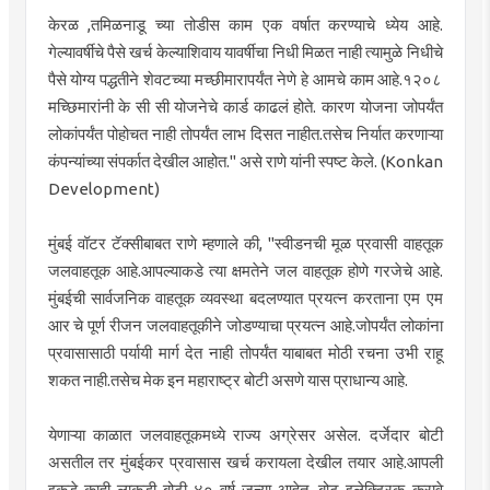
केरळ ,तमिळनाडू च्या तोडीस काम एक वर्षात करण्याचे ध्येय आहे.
गेल्यावर्षीचे पैसे खर्च केल्याशिवाय यावर्षीचा निधी मिळत नाही त्यामुळे निधीचे
पैसे योग्य पद्धतीने शेवटच्या मच्छीमारापर्यंत नेणे हे आमचे काम आहे.१२०८
मच्छिमारांनी के सी सी योजनेचे कार्ड काढलं होते. कारण योजना जोपर्यंत
लोकांपर्यंत पोहोचत नाही तोपर्यंत लाभ दिसत नाहीत.तसेच निर्यात करणाऱ्या
कंपन्यांच्या संपर्कात देखील आहोत." असे राणे यांनी स्पष्ट केले. (Konkan
Development)
मुंबई वॉटर टॅक्सीबाबत राणे म्हणाले की, "स्वीडनची मूळ प्रवासी वाहतूक
जलवाहतूक आहे.आपल्याकडे त्या क्षमतेने जल वाहतूक होणे गरजेचे आहे.
मुंबईची सार्वजनिक वाहतूक व्यवस्था बदलण्यात प्रयत्न करताना एम एम
आर चे पूर्ण रीजन जलवाहतूकीने जोडण्याचा प्रयत्न आहे.जोपर्यंत लोकांना
प्रवासासाठी पर्यायी मार्ग देत नाही तोपर्यंत याबाबत मोठी रचना उभी राहू
शकत नाही.तसेच मेक इन महाराष्ट्र बोटी असणे यास प्राधान्य आहे.
येणाऱ्या काळात जलवाहतूकमध्ये राज्य अग्रेसर असेल. दर्जेदार बोटी
असतील तर मुंबईकर प्रवासास खर्च करायला देखील तयार आहे.आपली
इकडे काही लाकडी बोटी ४० वर्ष जुन्या आहेत. बोट इलेक्ट्रिक करावे