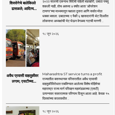
२०२२ सालची एकनाथ शिंदेंची पहिली बंडखोरी, उबाठा पचवू
शिवसेनेचे बालेकिल्ले
शकली नाही, तोच अवघ्या ४ वर्षांत आता 'ऑपरेशन
ढासळले; आदित्य
टायगर'च्या माध्यमातून पक्षाला दुसरा आणि सर्वात मोठा
ठाकरेंच्या नेतृत्वावरच
धक्का बसला. उबाठाच्या ९ पैकी ६ खासदारांनी थेट दिल्लीत
प्रश्नचिन्ह? ठाकरे ब्रँड
लोकसभा अध्यक्षांची भेट घेऊन वेगळ्या गटाची मागणी ..
नेमका कुठे चुकला?
१८ जून २०२६
Maharashtra ST service turns a profit
अवैध प्रवासी वाहतुकीवर
राज्यातील बसस्थानक परिसरातील अवैध प्रवासी
लगाम; एसटीच्या
वाहतुकीविरोधात राबविण्यात आलेल्या विशेष मोहिमेचा
उत्पन्नात १५ दिवसांत
महाराष्ट्र राज्य मार्ग परिवहन महामंडळाच्या (एसटी)
४३.८३ कोटींची वाढ!
उत्पन्नावर सकारात्मक परिणाम दिसून आला आहे. केवळ १५
दिवसांच्या कालावधीत ..
१८ जून २०२६