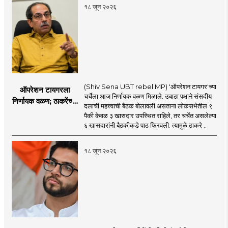
सुरू
१८ जून २०२६
(Shiv Sena UBT rebel MP) 'ऑपरेशन टायगर'च्या
ऑपरेशन टायगरला
चर्चेला आज निर्णायक वळण मिळाले. उबाठा पक्षाने संसदीय
निर्णायक वळण; ठाकरेंच्या
दलाची महत्त्वाची बैठक बोलावली असताना लोकसभेतील ९
बैठकीला ६ खासदार
पैकी केवळ ३ खासदार उपस्थित राहिले, तर चर्चेत असलेल्या
गैरहजर, थेट शिंदे सेनेत
६ खासदारांनी बैठकीकडे पाठ फिरवली. त्यामुळे ठाकरे ..
विलीन होण्याचा प्रस्ताव?
१८ जून २०२६