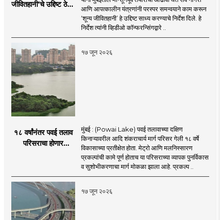
जीवितहानी’चे उद्दिष्ट ठेवून
आणि आपत्कालीन यंत्रणांनी परस्पर समन्वयाने काम करून
सर्व यंत्रणांनी काम करावे
‘शून्य जीवितहानी’ हे उद्दिष्ट साध्य करण्याचे निर्देश दिले. हे
: उपमुख्यमंत्री एकनाथ
निर्देश त्यांनी व्हिडीओ कॉन्फरन्सिंगद्वारे ..
शिंदे
१७ जून २०२६
मुंबई : (Powai Lake) पवई तलावाच्या दक्षिण
१८ वर्षांनंतर पवई तलाव
किनाऱ्यावरील आदि शंकराचार्य मार्ग परिसर गेली १८ वर्षे
परिसराचा होणार
विकासाच्या प्रतीक्षेत होता. मेट्रो आणि मलनिस्सारण
कायापालट; मेट्रोचे काम
प्रकल्पांची कामे पूर्ण होताच या परिसराच्या व्यापक पुनर्विकास
पूर्ण होताच पुनर्विकासाला
व सुशोभीकरणाचा मार्ग मोकळा झाला आहे. प्रकल्प ..
सुरुवात;
१७ जून २०२६