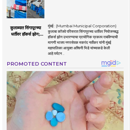
मुंबई : (Mumbai Municipal Corporation)
कुलाब्यात सिंगापूरच्या
कुलाबा कॉजवे परिसरात सिंगापूरच्या धर्तीवर नियोजनबद्ध
धर्तीवर हॉकर्स झोन;
हॉकर्स झोन उभारण्याचा प्रायोगिक प्रकल्प राबविण्याची
पर्यटन आणि
मागणी भाजप नगरसेवक मकरंद नार्वेकर यांनी मुंबई
महसूलवाढीच्या दृष्टीने
महापालिका आयुक्त अश्विनी भिडे यांच्याकडे केली
मकरंद नार्वेकर यांचे
आहे.पर्यटन ..
आयुक्तांना पत्र