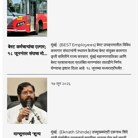
मुंबई : (BEST Employees) बेस्ट उपक्रमातील विविध
बेस्ट कर्मचाऱ्यांचा एल्गार;
कामगार संघटनांनी स्थापन केलेल्या बेस्ट संयुक्त कामगार
१८ जूननंतर संपाचा मोठा
कृती समितीने राज्य सरकार, मुंबई महानगरपालिका आणि
इशारा
बेस्ट प्रशासनाला प्रलंबित मागण्यांवर तातडीने निर्णय
घेण्याचा इशारा दिला आहे. १८ जूनच्या मध्यरात्रीपर्यंत ..
१७ जून २०२६
मुंबई : (Eknath Shinde) उपमुख्यमंत्री एकनाथ शिंदे
मान्सूनमध्ये ‘शून्य
यांनी मुंबईतील मान्सूनपूर्व तयारीचा आढावा घेत सर्व नागरी