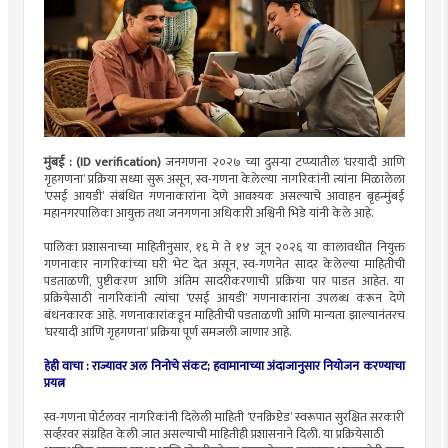
मुंबई : (ID verification)
जनगणना २०२७ च्या दुसऱ्या टप्प्यातील ‘घरयादी आणि
गृहगणना’ प्रक्रिया सध्या सुरू असून, स्व-गणना केलेल्या नागरिकांनी त्यांना मिळालेला
‘एसई आयडी’ संबंधित गणनाकारांना देणे आवश्यक असल्याचे आवाहन बृहन्मुंबई
महानगरपालिका आयुक्त तथा जनगणना अधिकारी अश्विनी भिडे यांनी केले आहे.
पालिका प्रशासनाच्या माहितीनुसार, १६ मे ते १४ जून २०२६ या कालावधीत नियुक्त
गणनाकार नागरिकांच्या घरी भेट देत असून, स्व-गणनेत सादर केलेल्या माहितीची
पडताळणी, पुष्टीकरण आणि अंतिम सादरीकरणाची प्रक्रिया पार पाडत आहेत. या
प्रक्रियेसाठी नागरिकांनी त्यांचा ‘एसई आयडी’ गणनाकारांना उपलब्ध करून देणे
बंधनकारक आहे. गणनाकारांकडून माहितीची पडताळणी आणि मान्यता झाल्यानंतरच
‘घरयादी आणि गृहगणना’ प्रक्रिया पूर्ण समजली जाणार आहे.
हेही वाचा : राज्यावर अल निनोचे संकट; हवामानाच्या अंदाजानुसार नियोजन करण्याचा
प्रयत्न
स्व-गणना पोर्टलवर नागरिकांनी दिलेली माहिती ‘एनक्रिप्टेड’ स्वरूपात सुरक्षित सरकारी
सर्व्हरवर संग्रहित केली जात असल्याची माहितीही प्रशासनाने दिली. या प्रक्रियेसाठी