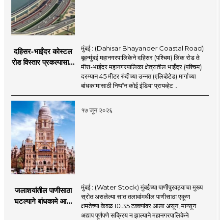
मुंबई : (Dahisar Bhayander Coastal Road)
दहिसर-भाईंदर कोस्टल
बृहन्मुंबई महानगरपालिकेने दहिसर (पश्चिम) लिंक रोड ते
रोड विस्तार प्रकल्पासाठी
मीरा-भाईंदर महानगरपालिका क्षेत्रातील भाईंदर (पश्चिम)
52.50 कोटी रुपयांच्या
दरम्यान 45 मीटर रुंदीच्या उन्नत (एलिव्हेटेड) मार्गाच्या
पीएमसी प्रस्तावाला
बांधकामासाठी निप्पॉन कोई इंडिया प्रायव्हेट ..
मंजुरीची प्रतीक्षा
१७ जून २०२६
मुंबई : (Water Stock) मुंबईच्या पाणीपुरवठ्याचा मुख्य
जलाशयांतील पाणीसाठा
स्रोत असलेल्या सात तलावांमधील पाणीसाठा एकूण
घटल्याने बांधकामे आणि
क्षमतेच्या केवळ 10.35 टक्क्यांवर आला असून, मान्सून
जलतरण तलावांना
अद्याप पूर्णपणे सक्रिय न झाल्याने महानगरपालिकेने