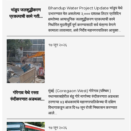
Bhandup Water Project Update भांडुप येथे
भांडुप जलशुद्धीकरण
उभारण्यात येत असलेल्या २,००० दशलक्ष लिटर प्रतिदिन
प्रकल्पाची कामे गतीने
क्षमतेच्या अत्याधुनिक जलशुद्धीकरण प्रकल्पाची कामे
पूर्ण करा - आयुक्त
निर्धारित मुदतीपूर्वी पूर्ण करण्यासाठी सर्व यंत्रणा वेगाने
अश्विनी भिडे यांचे निर्देश
कामाला लावाव्यात, असे निर्देश महानगरपालिका आयुक्त ..
१७ जून २०२६
मुंबई: (Goregaon West) गोरेगाव (पश्चिम )
गोरेगाव येथे रस्ता
स्थानकाबाहेरील बंडू गोरे मार्गाच्या रुंदीकरणात अडथळा
रुंदीकरणात अडथळा
ठरणाऱ्या ४३ बांधकामांचे महानगरपालिकेच्या पी दक्षिण
ठरणाऱ्या ४३ बांधकामांचे
विभागाकडून आज दि१७ जून रोजी निष्कासन करण्यात
निष्कासन
आले...
१७ जून २०२६