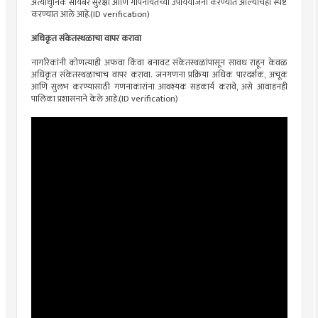
अत्याधुनिक सायबर सुरक्षा आणि गोपनीयतेच्या उपाययोजना करण्यात आल्याचेही स्पष्ट
करण्यात आले आहे.(ID verification)
अधिकृत संकेतस्थळाचा वापर करावा
नागरिकांनी कोणत्याही अफवा किंवा बनावट संकेतस्थळांपासून सावध राहून केवळ
अधिकृत संकेतस्थळाचाच वापर करावा. जनगणना प्रक्रिया अधिक पारदर्शक, अचूक
आणि सुलभ करण्यासाठी गणनाकारांना आवश्यक सहकार्य करावे, असे आवाहनही
पालिका प्रशासनाने केले आहे.(ID verification)