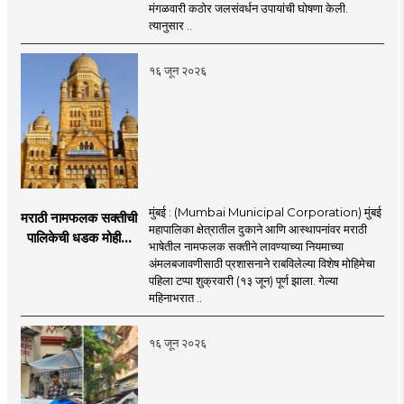
पाणीपुरवठा बंद;
मंगळवारी कठोर जलसंवर्धन उपायांची घोषणा केली.
व्यावसायिक वापरावरही
त्यानुसार ..
निर्बंध
१६ जून २०२६
मुंबई : (Mumbai Municipal Corporation) मुंबई
मराठी नामफलक सक्तीची
महापालिका क्षेत्रातील दुकाने आणि आस्थापनांवर मराठी
पालिकेची धडक मोहीम;
भाषेतील नामफलक सक्तीने लावण्याच्या नियमाच्या
१,१२४ दुकानदारांवर
अंमलबजावणीसाठी प्रशासनाने राबविलेल्या विशेष मोहिमेचा
कारवाई
पहिला टप्पा शुक्रवारी (१३ जून) पूर्ण झाला. गेल्या
महिनाभरात ..
१६ जून २०२६