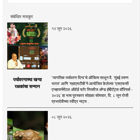
संबंधित मजकूर
१२ जून २०२६
‘जागतिक पर्यावरण दिना’चे औचित्य साधून दै. ‘मुंबई तरुण
पर्यावरणाच्या खऱ्या
भारत’ आणि ‘महाएमटीबी’ने आयोजित केलेल्या ‘एसएफसी
रक्षकांचा सन्मान
एन्व्हायर्नमेंटल अ‍ॅवॉर्ड फॉर स्पिसीज अ‍ॅण्ड हॅबीटॅट्स वॉरियर्स -
२०२६’ हा भव्य पुरस्कार सोहळा सोमवार, दि. ८ जून रोजी
प्रभादेवीच्या रवींद्र नाट्य ..
०८ जून २०२६