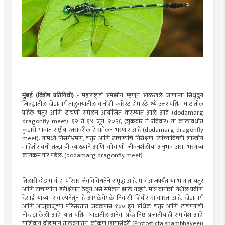
मुंबई (विशेष प्रतिनिधी) -
महाराष्ट्राचे अमेझॉन म्हणून ओळखले जाणाऱ्या सिंधुदुर्ग
जिल्ह्यातील दोडामार्ग तालुक्यातील वानोशी फॉरेस्ट होम स्टेमध्ये उत्तर पश्चिम घाटातील
पहिले चतुर आणि टाचणी संमेलन आयोजित करण्यात आले आहे (dodamarg
dragonfly meet). १२ ते १४ जून, २०२६ (शुक्रवार ते रविवार) या कालावधीत
कुडासे गावात राष्ट्रीय स्तरावरील हे संमेलन भरणार आहे (dodamarg dragonfly
meet). यामध्ये निसर्गभ्रमण, चतुर आणि टाचण्यांचे निरीक्षण, त्यांच्याविषयी शास्त्रीय
माहितीसंबंधी तज्ज्ञांची व्याख्याने आणि कोकणी जीवनशैलीचा अनुभव असा भरगच्च
कार्यक्रम पार पडेल. (dodamarg dragonfly meet)
तिलारी दोडामार्ग हा परिसर जैवविविधतेने समृद्ध आहे. मात्र आजपर्यंत या भागात चतुर
आणि टाचण्यांना दृष्टीक्षेपात ठेवून असे संमेलन झाले नव्हते. मात्र वानोशी येथील प्रवीण
देसाई यांच्या संकल्पनेतून हे आगळेवेगळे निवासी शिबीर साकारत आहे. दोडामार्ग
आणि आजूबाजूच्या परिसरतात जवळपास १०० हून अधिक चतुर आणि टाचण्यांची
नोंद झालेली आहे. यात पश्चिम घाटातील अनेक प्रदेशनिष्ठ प्रजातींचाही समावेश आहे.
याशिवाय दोडामार्ग तालुक्यातून 'कोकण छायासुंदरी (Protosticta shambhaveei)