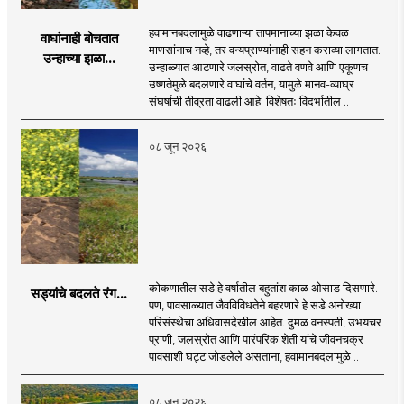
हवामानबदलामुळे वाढणाऱ्या तापमानाच्या झळा केवळ
वाघांनाही बोचतात
माणसांनाच नव्हे, तर वन्यप्राण्यांनाही सहन कराव्या लागतात.
उन्हाच्या झळा...
उन्हाळ्यात आटणारे जलस्रोत, वाढते वणवे आणि एकूणच
उष्णतेमुळे बदलणारे वाघांचे वर्तन, यामुळे मानव-व्याघ्र
संघर्षाची तीव्रता वाढली आहे. विशेषतः विदर्भातील ..
०८ जून २०२६
कोकणातील सडे हे वर्षातील बहुतांश काळ ओसाड दिसणारे.
सड्यांचे बदलते रंग...
पण, पावसाळ्यात जैवविविधतेने बहरणारे हे सडे अनोख्या
परिसंस्थेचा अधिवासदेखील आहेत. दुमळ वनस्पती, उभयचर
प्राणी, जलस्रोत आणि पारंपरिक शेती यांचे जीवनचक्र
पावसाशी घट्ट जोडलेले असताना, हवामानबदलामुळे ..
०८ जून २०२६