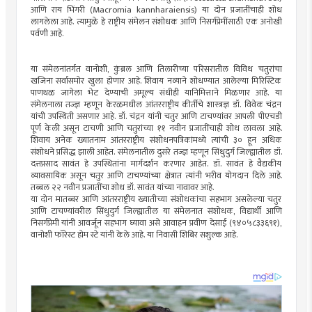
आणि राय भिंगरी (Macromia kannharaiensis) या दोन प्रजातींचाही शोध
लागलेला आहे. त्यामुळे हे राष्ट्रीय संमेलन संशोधक आणि निसर्गप्रेमींसाठी एक अनोखी
पर्वणी आहे.
या संमेलनांतर्गत वानोशी, कुंब्रल आणि तिलारीच्या परिसरातील विविध चतुरांचा
खजिना सर्वासमोर खुला होणार आहे. शिवाय नव्याने शोधण्यात आलेल्या मिरिस्टिक
पाणथळ जागेला भेट देण्याची अमूल्य संधीही यानिमित्ताने मिळणार आहे. या
संमेलनाला तज्ज्ञ म्हणून केरळमधील आंतरराष्ट्रीय कीर्तीचे शास्त्रज्ञ डॉ. विवेक चंद्रन
यांची उपस्थिती असणार आहे. डॉ. चंद्रन यांनी चतुर आणि टाचण्यांवर आपली पीएचडी
पूर्ण केली असून टाचणी आणि चतुरांच्या ११ नवीन प्रजातींचाही शोध लावला आहे.
शिवाय अनेक ख्यातनाम आंतरराष्ट्रीय संशोधनपत्रिकांमध्ये त्यांची ३० हून अधिक
संशोधने प्रसिद्ध झाली आहेत. संमेलनातील दुसरे तज्ज्ञ म्हणून सिंधुदुर्ग जिल्ह्यातील डॉ.
दत्तप्रसाद सावंत हे उपस्थितांना मार्गदर्शन करणार आहेत. डॉ. सावंत हे वैद्यकीय
व्यावसायिक असून चतुर आणि टाचण्यांच्या क्षेत्रात त्यांनी भरीव योगदान दिले आहे.
तब्बल २२ नवीन प्रजातींचा शोध डॉ. सावंत यांच्या नावावर आहे.
या दोन मातब्बर आणि आंतरराष्ट्रीय ख्यातीच्या संशोधकांचा सहभाग असलेल्या चतुर
आणि टाचण्यांवरील सिंधुदुर्ग जिल्ह्यातील या संमेलनात संशोधक, विद्यार्थी आणि
निसर्गप्रेमी यांनी आवर्जून सहभाग घ्यावा असे आवाहन प्रवीण देसाई (९४०५८३३६९१),
वानोशी फॉरेस्ट होम स्टे यांनी केले आहे. या निवासी शिबिर सशुल्क आहे.