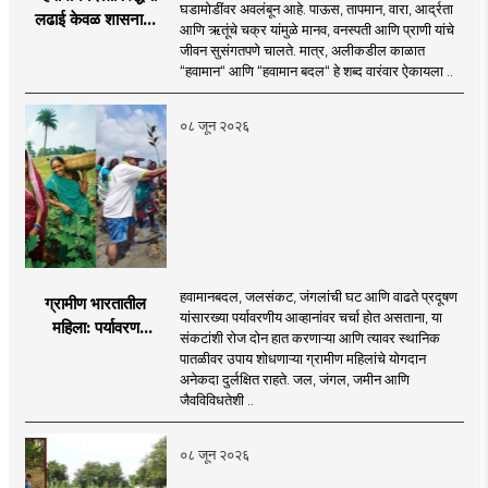
घडामोडींवर अवलंबून आहे. पाऊस, तापमान, वारा, आर्द्रता
लढाई केवळ शासनाची
आणि ऋतूंचे चक्र यांमुळे मानव, वनस्पती आणि प्राणी यांचे
नाही; ती प्रत्येक गावाची,
जीवन सुसंगतपणे चालते. मात्र, अलीकडील काळात
प्रत्येक कुटुंबाची आणि
“हवामान“ आणि “हवामान बदल“ हे शब्द वारंवार ऐकायला ..
विशेषतः प्रत्येक युवकाची
जबाबदारी आहे.
०८ जून २०२६
हवामानबदल, जलसंकट, जंगलांची घट आणि वाढते प्रदूषण
ग्रामीण भारतातील
यांसारख्या पर्यावरणीय आव्हानांवर चर्चा होत असताना, या
महिला: पर्यावरण
संकटांशी रोज दोन हात करणाऱ्या आणि त्यावर स्थानिक
चळवळीच्या मार्गदर्शक
पातळीवर उपाय शोधणाऱ्या ग्रामीण महिलांचे योगदान
अनेकदा दुर्लक्षित राहते. जल, जंगल, जमीन आणि
जैवविविधतेशी ..
०८ जून २०२६