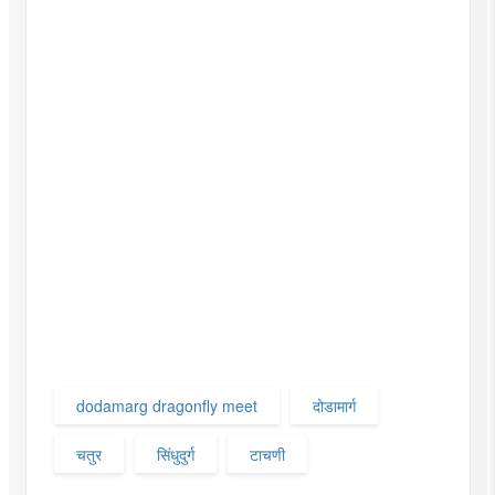
dodamarg dragonfly meet
दोडामार्ग
चतुर
सिंधुदुर्ग
टाचणी