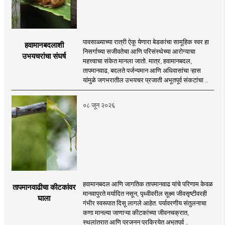
पावसाळ्याच्या रात्री ऐकू येणारा बेडकांचा सामूहिक स्वर हा
हवामानबदलाशी
निसर्गाच्या सजीवतेचा आणि परिसंस्थेच्या आरोग्याचा
उभयचरांचा संघर्ष
महत्त्वाचा संकेत मानला जातो. मात्र, हवामानबदल,
तापमानवाढ, बदलते पर्जन्यमान आणि अधिवासांचा ऱ्हास
यांमुळे जगभरातील उभयचर प्रजाती अभूतपूर्व संकटांचा ..
०८ जून २०२६
हवामानबदल आणि जागतिक तापमानवाढ यांचे परिणाम केवळ
तापमानवाढीचा कीटकांवर
मानवापुरते मर्यादित नसून, पृथ्वीवरील सूक्ष्म जीवसृष्टीवरही
घाला
गंभीर स्वरूपात दिसू लागले आहेत. पर्यावरणीय संतुलनाचा
कणा मानल्या जाणाऱ्या कीटकांच्या जीवनचक्रात,
स्थलांतरात आणि प्रजनन प्रक्रियेत अभूतपूर्व ..