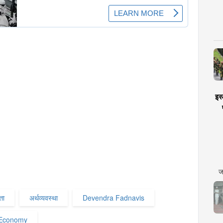
इस्
ज
्ता
अर्थव्यवस्था
Devendra Fadnavis
Economy