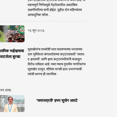
महत्त्वपूर्ण निर्णयामुळे पेट्रोलवरील अवलंबित्व
लक्षणीयरीत्या कमी होईल. पुढील दोन महिन्यांतच
अत्याधुनिक फ्लेस ..
१३ जून २०२६
घुसखोरांना मायदेशी परत पाठवण्याच्या भारताच्या
लामिक भाईचार्‍याचा
ठाम भूमिकेला बांगलादेशच्या कट्टरतावादी ‘जमात-
फाटलेला बुरखा
ए-इस्लामी’ आणि इतर कट्टरपंथीयांनी कडाडून
विरोध दर्शवला आहे. स्वतःच्याच मुस्लीम नागरिकांना
घुसखोर ठरवून, सीमेवर मानवी ढाल उभारण्याची
त्यांची वल्गना ही जागतिक ..
रुर वाचा
'समाजव्रती' हभप सुयोग आपटे