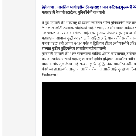
हेही वाचा : जागतिक भागीदारीसाठी महाराष्ट्र शासन कटिबद्ध;मुख्यमंत्र
महाराष्ट्र ही देशाची स्टार्टअप, युनिकॉर्नची राजधानी
ते पुढे म्हणाले की, "महाराष्ट्र ही देशाची स्टार्टअप आणि युनिकॉर्नची राज
५४ लाख कोटी रुपयांवर पोहोचली आहे. गेल्या १० वर्षांत आपण अर्थव्य
अर्थव्यवस्था बनण्याबाबत बोलत आहेत, परंतू, सध्या केवळ महाराष्ट्रच या उद्
महाराष्ट्राचा सामान्य वृद्धी दर १० टक्के राहिला आहे. याच गतीने प्रगती
फरक पडला तरी, आपण २०३० पर्यंत १ ट्रिलियन डॉलर अर्थव्यवस्थेचे उद्दिष
राज्यात कृत्रिम बुद्धिमत्तेवर आधारित नवीन प्रणाली
मुख्यमंत्री म्हणाले की, "जर आपल्याला आर्थिक क्षेत्रात, व्यवसायात, उद
करावा लागेल. यासाठी महाराष्ट्र शासनाने कृत्रिम बुद्धिमत्ता आधारित न
वापर आधीच सुरू केला आहे. राज्यात कृत्रिम बुद्धिमत्तेवर आधारित नवीन प्रण
यंत्रणेच्या हाताळणीत अचूकता आणि गतिमानता आली आहे. गुन्ह्याच्या ठिका
Fadnavis)