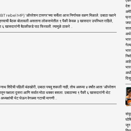
एकदा
देश
अमेर
 rebel MP) 'ऑपरेशन टायगर'च्या चर्चेला आज निर्णायक वळण मिळाले. उबाठा पक्षाने
फ्रा
त्त्वाची बैठक बोलावली असताना लोकसभेतील ९ पैकी केवळ ३ खासदार उपस्थित राहिले,
जपा
ा ६ खासदारांनी बैठकीकडे पाठ फिरवली. त्यामुळे ठाकरे ..
सात
अर्थ
भार
गेल्
भार
निमं
आहे.
भारत
अधो
दिसू
थ शिंदेंची पहिली बंडखोरी, उबाठा पचवू शकली नाही, तोच अवघ्या ४ वर्षांत आता 'ऑपरेशन
मातून पक्षाला दुसरा आणि सर्वात मोठा धक्का बसला. उबाठाच्या ९ पैकी ६ खासदारांनी थेट
ध्यक्षांची भेट घेऊन वेगळ्या गटाची मागणी ..
संयु
घोष
जून 
विधव