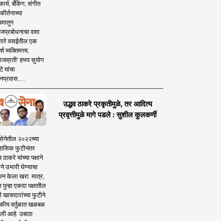
ार्य, बँकिंग, संगीत
कीर्तनाच्या
यमातून
जप्रबोधनाचा वसा
ारे वसईतील एक
श व्यक्तिमत्त्व,
ाजव्रती' हभप सुयोग
े यांचा
प्रवास.....
उद्धव ठाकरे प्रकृतीमुळे, तर आदित्य
प्रवृत्तीमुळे मागे पडले : सुशील कुलकर्णी
सेनेतील २०२२च्या
हासिक फुटीनंतर
व ठाकरे यांच्या पक्षाने
ाने उभारी घेण्याचा
त्न केला खरा. मात्र,
पुन्हा एकदा पक्षातील
 खासदारांच्या फुटीने
कीय वर्तुळात खळबळ
ली आहे. उबाठा