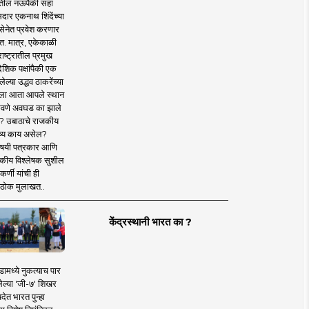
तील नऊपैकी सहा
दार एकनाथ शिंदेंच्या
सेनेत प्रवेश करणार
त. मात्र, एकेकाळी
ाष्ट्रातील प्रमुख
देशिक पक्षांपैकी एक
ल्या उद्धव ठाकरेंच्या
षाला आता आपले स्थान
वणे अवघड का झाले
? उबाठाचे राजकीय
ष्य काय असेल?
िषयी पत्रकार आणि
कीय विश्लेषक सुशील
र्णी यांची ही
ठोक मुलाखत..
केंद्रस्थानी भारत का ?
ामध्ये नुकत्याच पार
ेल्या 'जी-७' शिखर
देत भारत पुन्हा