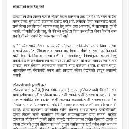
लॉकरमध्ये काय ठेवू नये?
लॉकरमध्ये रोख रक्कम म्हणजे नोटांचे बंडल ठेवण्यास सक्त मनाई आहे. तसेच परदेशी
चलन डॉलर, युरो आदी ठेवण्यास देखील बंदी आहे. स्फोटके किंवा ज्वलनशील पदार्थ,
शस्त्रे किंवा अमलीपदार्थ, नाशवंत वस्तू ठेवू नयेत. उदा. अन्नपदार्थ, जे सडल्यावर दुर्गंधी
पसरते. कोणतीही अशी वस्तू, जी बँकेच्या सुरक्षेला किंवा इमारतीला धोका निर्माण करू
शकते, ती लॉकरमध्ये ठेवण्यास परवानगी नाही.
दागिने लॉकरमध्ये ठेवत असाल, तरी मौल्यवान दागिन्यांचा स्वतंत्र विमा उतरवा.
यासाठी फार मोठा प्रीमियम द्यावा लागत नाही. विमा उतरविणे हा सर्वांत सुरक्षित मार्ग.
चोरी किंवा नैसर्गिक आपत्तीच्या वेळी विमा कंपनीकडून नियमांनुसार, भरपाई मिळू
शकते. बँक लॉकर घेताना ज्या करारावर स्वाक्षरी करता, तो करार लॉकरधारकाने नीट
वाचावा. त्यात बँकेच्या जबाबदार्‍या स्पष्टपणे नमूद केलेल्या आहेत. हा करार मसुदा
भारतातील सर्व बँकांसाठी एकच आहे. आपल्या लॉकर वेळोवेळी उघडून तपासणी
करावी.
लॉकरची चावी हरवली तर?
लॉकरची चावी हरविणे, ही एक गंभीर बाब आहे. कारण, डुप्लिकेट चावी बँकेकडे नसते.
चावी हरविल्यास पुढील प्रक्रिया पार पाडावी लागते. चावी हरवल्याचे लक्षात येताच,
तत्काळ संबंधित बँक शाखेला लेखी स्वरूपात कळवावे. चावी हरवल्यावर स्थानिक
पोलीस ठाण्यात ‘एफआयआर’ नोंदविणे आवश्यक असते. त्याची प्रत बँकेला द्यावी
लागते. लॉकरधारकाच्या उपस्थितीत आणि बँकेच्या अधिकार्‍यांच्या देखरेखीखाली
लॉकर तोडला जातो. यासाठीचा सर्व खर्च लॉकरधारकाला द्यावा लागतो. बहुतेक
लॉकरला ‘गोदरेज’ची कुलपे आहेत. त्यामुळे चावीवाल्याला शाखेत बोलवावे लागते व
त्याचा लॉकरचे कुलूप तोडण्याचा व नवे कुलूप बसविण्याचा खर्च, तसेच त्याचे मानधन