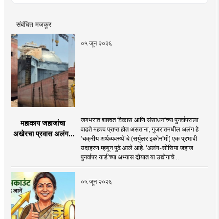
संबंधित मजकूर
०५ जून २०२६
जगभरात शाश्वत विकास आणि संसाधनांच्या पुनर्वापराला
महाकाय जहाजांचा
वाढते महत्त्व प्राप्त होत असताना, गुजरातमधील अलंग हे
अखेरचा प्रवास अलंगचे
‘चक्रीय अर्थव्यवस्थे’चे (सर्युलर इकोनॉमी) एक प्रभावी
अर्थविश्व : जहाज विघटन
उदाहरण म्हणून पुढे आले आहे. ‘अलंग-सोसिया जहाज
ते चक्रीय अर्थव्यवस्था
पुनर्वापर यार्ड’च्या अभ्यास दौर्‍यात या उद्योगाचे ..
०५ जून २०२६