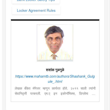
Locker Agreement Rules
शशांक गुळगुळे
https://www.mahamtb.com/authors/Shashank_Gulg
ule_.html
लेखक बँकेत मॅनेजर म्हणून कार्यरत होते. २०११ साली त्यांनी
सेवानिवृत्ती पत्करली. एम.ए इन इकोनॉमिक्स, डिप्लोमा इन
कॉम्प्युटराईज्ड बँकिंग ऍप्लीकेशन असे आर्थिक क्षेत्राशी संलग्न शिक्षण.
ते अर्थ-उद्योग विषयातील अभ्यासक आहेत.