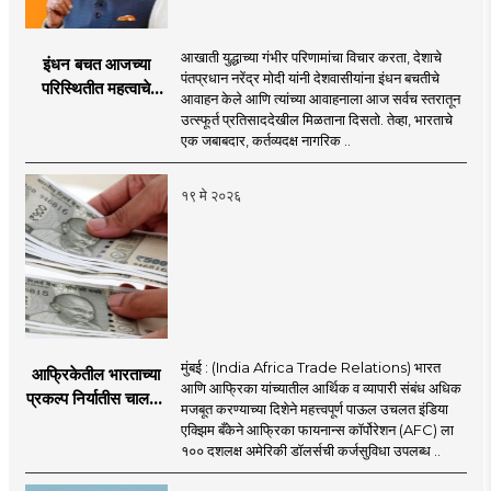
आखाती युद्धाच्या गंभीर परिणामांचा विचार करता, देशाचे
इंधन बचत आजच्या
पंतप्रधान नरेंद्र मोदी यांनी देशवासीयांना इंधन बचतीचे
परिस्थितीत महत्वाचे
आवाहन केले आणि त्यांच्या आवाहनाला आज सर्वच स्तरातून
नागरी कर्तव्य
उत्स्फूर्त प्रतिसाददेखील मिळताना दिसतो. तेव्हा, भारताचे
एक जबाबदार, कर्तव्यदक्ष नागरिक ..
१९ मे २०२६
मुंबई : (India Africa Trade Relations) भारत
आफ्रिकेतील भारताच्या
आणि आफ्रिका यांच्यातील आर्थिक व व्यापारी संबंध अधिक
प्रकल्प निर्यातीस चालना;
मजबूत करण्याच्या दिशेने महत्त्वपूर्ण पाऊल उचलत इंडिया
इंडिया एक्झिम बँकेकडून
एक्झिम बँकेने आफ्रिका फायनान्स कॉर्पोरेशन (AFC) ला
AFC ला १०० दशलक्ष
१०० दशलक्ष अमेरिकी डॉलर्सची कर्जसुविधा उपलब्ध ..
डॉलर्सची कर्जसुविधा