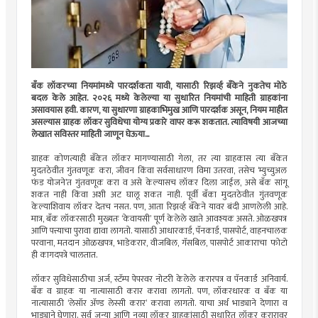
बँक लॉकरच्या नियमांमध्ये पारदर्शकता यावी, यासाठी रिझर्व्ह बँकेने नुकतेच मोठे
बदल केले आहेत. २०२६ मध्ये केलेल्या या सुधारित नियमांची माहिती ग्राहकांना
असावयास हवी. कारण, या सुधारणा ग्राहकाभिमुख आणि पारदर्शक असून, नियम माहीत
असल्यास ग्राहक लॉकर सुविधेचा योग्य प्रकारे वापर करू शकतात. त्याविषयी आजच्या
लेखात सविस्तर माहिती जाणून घेऊया...
ग्राहक कोणत्याही बँकेत लॉकर मागण्यासाठी गेला, तर त्या ग्राहकास त्या बँकेत
मुदतठेवीत गुंतवणूक करा, जीवन किंवा सर्वसाधारण विमा उतरवा, तसेच ‘म्युच्युअल
फंड योजने’त गुंतवणूक करा व असे केल्यासच लॉकर दिला जाईल, असे बँक सांगू
शकत नाही किंवा अशी अट घालू शकत नाही. पूर्वी बँका मुदतठेवीत गुंतवणूक
केल्याशिवाय लॉकर देतच नसत. पण, आता रिझर्व्ह बँकेने यावर बंदी आणलेली आहे.
मात्र, बँक लॉकरसाठी मुख्यतः ‘केवायसी’ पूर्ण केलेले खाते आवश्यक असते. ओळखपत्र
आणि पत्त्याचा पुरावा द्यावा लागतो. यासाठी आधारकार्ड, पॅनकार्ड, पासपोर्ट, वाहनचालक
परवाना, मतदान ओळखपत्र, भाडेकरार, वीजबिल, गॅसबिल, पासपोर्ट आकाराचा फोटो
ही कागदपत्रे चालतात.
लॉकर सुविधेसाठीचा अर्ज, स्टॅम्प पेपरवर नोटरी केलेले करारपत्र व पॅनकार्ड अनिवार्य.
बँक व ग्राहक या नात्यासाठी करार करावा लागतो. पण, लॉकरधारक व बँक या
नात्यासाठी ‘लेसॉर अ‍ॅण्ड लेस्सी करार’ करावा लागतो. याचा अर्थ भाड्याने देणारा व
भाड्याने घेणारा. सर्व जुन्या आणि नव्या लॉकर ग्राहकांसाठी सुधारित लॉकर करारावर