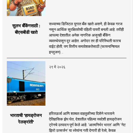
सध्याच्या डिजिटल युगात बँक खाते असणे, ही केवळ गरज
सुलभ बँकिंगसाठी :
नसून आर्थिक सुरक्षिततेची पहिली पायरी बनली आहे. तरीही
बीएसबीडी खाते
आपल्या देशातील अनेक नागरिक अजूनही बँकिंग
व्यवस्थेपासून दूर आहेत. अगोदर तर ही परिस्थिती फारच
वाईट होती; पण वित्तीय समावेशकतेसाठी (फायनान्शियल
इन्लुजन) ..
२९ मे २०२६
हरितऊर्जा आणि शाश्वत वाहतुकीच्या दिशेने भारताने
भारताची 'हायड्रोजन
ऐतिहासिक झेप घेत, देशातील पहिल्या स्वदेशी हायड्रोजन
रेलक्रांती'
ट्रेनचे उत्पादन पूर्ण केले आहे. ‘आत्मनिर्भर भारत’ आणि ‘नेट
झिरो उत्सर्जन’ या ध्येयांना गती देणारी ही रेल्वे, केवळ