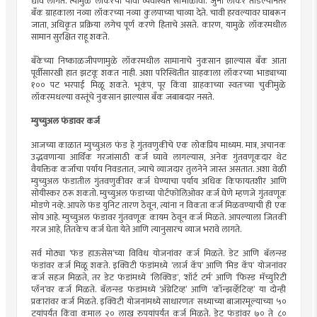
द्यावे लागते. त्यामुळे लॉकरची चावी व्यवस्थित सांभाळावी. जुना लॉकर तोडल्यानंतर
बँक ग्राहकाला नव्या लॉकरच्या नव्या कुलपाच्या चाव्या देते. चावी हरवल्यावर घाबरून
जाता, अधिकृत प्रक्रिया लगेच पूर्ण करणे हिताचे असते. कारण, यामुळे लॉकरमधील
सामान सुरक्षित राहू शकते.
बँकेच्या निष्काळजीपणामुळे लॉकरमधील सामानाचे नुकसान झाल्यास बँक आता
पूर्वीसारखी हात झटकू शकत नाही. अशा परिस्थितीत ग्राहकाला लॉकरच्या भाड्याच्या
१०० पट भरपाई मिळू शकते. भूकंप, पूर किंवा ग्राहकाच्या स्वतःच्या चुकीमुळे
लॉकरमधल्या वस्तूंचे नुकसान झाल्यास बँक जबाबदार नसते.
म्युच्युअल फंडावर कर्ज
आजच्या काळात म्युच्युअल फंड हे गुंतवणुकीचे एक लोकप्रिय माध्यम. मात्र, अचानक
उद्भवणार्‍या आर्थिक गरजांसाठी कर्ज घ्यावे लागल्यास, अनेक गुंतवणूकदार थेट
वैयक्तिक कर्जाचा पर्याय निवडतात, ज्याचे व्याजदार तुलनेने जास्त असतात. अशा वेळी
म्युच्युअल फंडातील गुंतवणुकीवर कर्ज घेण्याचा पर्याय अधिक किफायतशीर आणि
सोयीस्कर ठरू शकतो. म्युच्युअल फंडाच्या पोर्टफोलिओवर कर्ज घेणे म्हणजे गुंतवणूक
मोडणे नव्हे. आपले फंड युनिट तारण ठेवून, त्यांना न विकता कर्ज मिळवण्याची ही एक
सोय आहे. म्युच्युअल फंडावर गुंतवणूक कायम ठेवून कर्ज मिळते. आपल्याला जितकी
गरज आहे, तितकेच कर्ज घेता येते आणि त्यानुसारच व्याज भरावे लागते.
सर्व मोठ्या ‘फंड हाऊसेस’च्या विविध योजनांवर कर्ज मिळते. डेट आणि बॅलन्स्ड
फंडांवर कर्ज मिळू शकते. इक्विटी फंडांमध्ये ‘लार्ज कॅप’ आणि ‘मिड कॅप’ योजनांवर
कर्ज सहज मिळते, तर डेट फंडांमध्ये ‘लिक्विड’, ‘शॉर्ट टर्म’ आणि ‘फिस्ड मॅच्युरिटी
प्लॅन’वर कर्ज मिळते. बॅलन्स्ड फंडांमध्ये ‘अ‍ॅग्रेटिव्ह’ आणि ‘कॉन्झर्व्हेटिव्ह’ या दोन्ही
प्रकारांवर कर्ज मिळते. इक्विटी योजनांमध्ये साधारणतः सध्याच्या बाजारमूल्याच्या ५०
टयांपर्यंत किंवा कमाल २० लाख रुपयांपर्यंत कर्ज मिळते. डेट फंडांवर ७० ते ८०