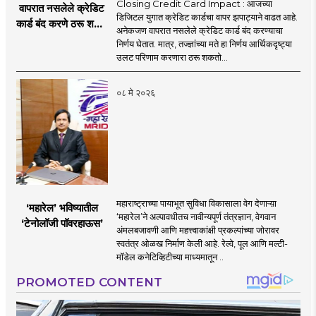
Closing Credit Card Impact : आजच्या
वापरात नसलेले क्रेडिट
डिजिटल युगात क्रेडिट कार्डचा वापर झपाट्याने वाढत आहे.
कार्ड बंद करणे ठरू शकते
अनेकजण वापरात नसलेले क्रेडिट कार्ड बंद करण्याचा
महागात! पण ते कसे?
निर्णय घेतात. मात्र, तज्ज्ञांच्या मते हा निर्णय आर्थिकदृष्ट्या
उलट परिणाम करणारा ठरू शकतो...
०८ मे २०२६
महाराष्ट्राच्या पायाभूत सुविधा विकासाला वेग देणाऱ्य़ा
‘महारेल’ भविष्यातील
‘महारेल’ने अल्पावधीतच नावीन्यपूर्ण तंत्रज्ञान, वेगवान
‘टेनोलॉजी पॉवरहाऊस’
अंमलबजावणी आणि महत्त्वाकांक्षी प्रकल्पांच्या जोरावर
स्वतंत्र ओळख निर्माण केली आहे. रेल्वे, पूल आणि मल्टी-
मॉडेल कनेटिव्हिटीच्या माध्यमातून ..