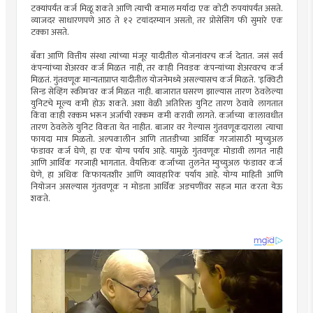
टक्यांपर्यंत कर्ज मिळू शकते आणि त्याची कमाल मर्यादा एक कोटी रुपयांपर्यंत असते.
व्याजदर साधारणपणे आठ ते १२ टयांदरम्यान असतो, तर प्रोसेसिंग फी सुमारे एक
टक्का असते.
बँका आणि वित्तीय संस्था त्यांच्या मंजूर यादीतील योजनांवरच कर्ज देतात. जसं सर्व
कंपन्यांच्या शेअरवर कर्ज मिळत नाही, तर काही निवडक कंपन्यांच्या शेअरवरच कर्ज
मिळतं. गुंतवणूक मान्यताप्राप्त यादीतील योजनेमध्ये असल्यासच कर्ज मिळते. ‘इक्विटी
सिन्ड सेव्हिंग स्कीम’वर कर्ज मिळत नाही. बाजारात घसरण झाल्यास तारण ठेवलेल्या
युनिटचे मूल्य कमी होऊ शकते. अशा वेळी अतिरिक्त युनिट तारण ठेवावे लागतात
किंवा काही रक्कम भरून अर्जाची रक्कम कमी करावी लागते. कर्जाच्या कालावधीत
तारण ठेवलेले युनिट विकता येत नाहीत. बाजार वर गेल्यास गुंतवणूकदाराला त्याचा
फायदा मात्र मिळतो. अल्पकालीन आणि तातडीच्या आर्थिक गरजांसाठी म्युच्युअल
फंडावर कर्ज घेणे, हा एक योग्य पर्याय आहे. यामुळे गुंतवणूक मोडावी लागत नाही
आणि आर्थिक गरजाही भागतात. वैयक्तिक कर्जाच्या तुलनेत म्युच्युअल फंडावर कर्ज
घेणे, हा अधिक किफायतशीर आणि व्यावहारिक पर्याय आहे. योग्य माहिती आणि
नियोजन असल्यास गुंतवणूक न मोडता आर्थिक अडचणींवर सहज मात करता येऊ
शकते.