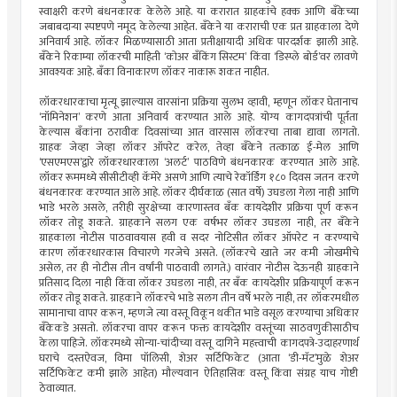
स्वाक्षरी करणे बंधनकारक केलेले आहे. या करारात ग्राहकांचे हक्क आणि बँकेच्या
जबाबदार्‍या स्पष्टपणे नमूद केलेल्या आहेत. बँकेने या कराराची एक प्रत ग्राहकाला देणे
अनिवार्य आहे. लॉकर मिळण्यासाठी आता प्रतीक्षायादी अधिक पारदर्शक झाली आहे.
बँकेने रिकाम्या लॉकरची माहिती ‘कोअर बँकिंग सिस्टम’ किंवा ‘डिस्प्ले बोर्ड’वर लावणे
आवश्यक आहे. बँका विनाकारण लॉकर नाकारू शकत नाहीत.
लॉकरधारकाचा मृत्यू झाल्यास वारसांना प्रक्रिया सुलभ व्हावी, म्हणून लॉकर घेतानाच
‘नॉमिनेशन’ करणे आता अनिवार्य करण्यात आले आहे. योग्य कागदपत्रांची पूर्तता
केल्यास बँकांना ठरावीक दिवसांच्या आत वारसास लॉकरचा ताबा द्यावा लागतो.
ग्राहक जेव्हा जेव्हा लॉकर ऑपरेट करेल, तेव्हा बँकेने तत्काळ ई-मेल आणि
‘एसएमएस’द्वारे लॉकरधारकाला ‘अलर्ट’ पाठविणे बंधनकारक करण्यात आले आहे.
लॉकर रूममध्ये सीसीटीव्ही कॅमेरे असणे आणि त्याचे रेकॉर्डिंग १८० दिवस जतन करणे
बंधनकारक करण्यात आले आहे. लॉकर दीर्घकाळ (सात वर्षे) उघडला गेला नाही आणि
भाडे भरले असले, तरीही सुरक्षेच्या कारणास्तव बँक कायदेशीर प्रक्रिया पूर्ण करून
लॉकर तोडू शकते. ग्राहकाने सलग एक वर्षभर लॉकर उघडला नाही, तर बँकेने
ग्राहकाला नोटीस पाठवावयास हवी व सदर नोटिसीत लॉकर ऑपरेट न करण्याचे
कारण लॉकरधारकास विचारणे गरजेचे असते. (लॉकरचे खाते जर कमी जोखमीचे
असेल, तर ही नोटीस तीन वर्षांनी पाठवावी लागते.) वारंवार नोटीस देऊनही ग्राहकाने
प्रतिसाद दिला नाही किंवा लॉकर उघडला नाही, तर बँक कायदेशीर प्रक्रियापूर्ण करून
लॉकर तोडू शकते. ग्राहकाने लॉकरचे भाडे सलग तीन वर्षे भरले नाही, तर लॉकरमधील
सामानाचा वापर करून, म्हणजे त्या वस्तू विकून थकीत भाडे वसूल करण्याचा अधिकार
बँकेकडे असतो. लॉकरचा वापर करून फक्त कायदेशीर वस्तूंच्या साठवणुकीसाठीच
केला पाहिजे. लॉकरमध्ये सोन्या-चांदीच्या वस्तू दागिने महत्त्वाची कागदपत्रे-उदाहरणार्थ
घराचे दस्तऐवज, विमा पॉलिसी, शेअर सर्टिफिकेट (आता ‘डी-मॅट’मुळे शेअर
सर्टिफिकेट कमी झाले आहेत) मौल्यवान ऐतिहासिक वस्तू किंवा संग्रह याच गोष्टी
ठेवाव्यात.