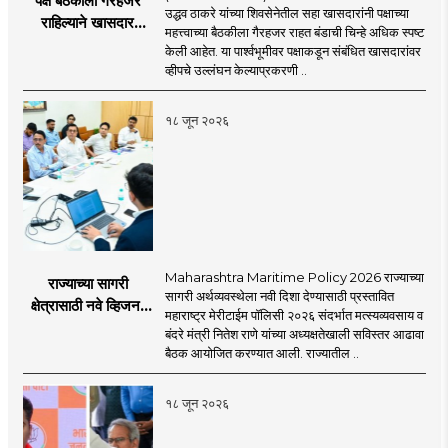
पक्ष बैठकीला गैरहजर
उद्धव ठाकरे यांच्या शिवसेनेतील सहा खासदारांनी पक्षाच्या
राहिल्याने खासदार
महत्त्वाच्या बैठकीला गैरहजर राहत बंडाची चिन्हे अधिक स्पष्ट
अपात्र ठरू शकतात का?
केली आहेत. या पार्श्वभूमीवर पक्षाकडून संबंधित खासदारांवर
व्हीप आणि कायदा नेमकं
व्हीपचे उल्लंघन केल्याप्रकरणी ..
काय सांगतो?
१८ जून २०२६
Maharashtra Maritime Policy 2026 राज्याच्या
राज्याच्या सागरी
सागरी अर्थव्यवस्थेला नवी दिशा देण्यासाठी प्रस्तावित
क्षेत्रासाठी नवे व्हिजन;
महाराष्ट्र मेरीटाईम पॉलिसी २०२६ संदर्भात मत्स्यव्यवसाय व
'महाराष्ट्र मेरीटाईम
बंदरे मंत्री नितेश राणे यांच्या अध्यक्षतेखाली सविस्तर आढावा
पॉलिसी २०२६'चा
बैठक आयोजित करण्यात आली. राज्यातील ..
प्रस्ताव
१८ जून २०२६