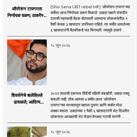
(Shiv Sena UBT rebel MP) 'ऑपरेशन टायगर'च्या
ऑपरेशन टायगरला
चर्चेला आज निर्णायक वळण मिळाले. उबाठा पक्षाने संसदीय
निर्णायक वळण; ठाकरेंच्या
दलाची महत्त्वाची बैठक बोलावली असताना लोकसभेतील ९
बैठकीला ६ खासदार
पैकी केवळ ३ खासदार उपस्थित राहिले, तर चर्चेत असलेल्या
गैरहजर, थेट शिंदे सेनेत
६ खासदारांनी बैठकीकडे पाठ फिरवली. त्यामुळे ठाकरे ..
विलीन होण्याचा प्रस्ताव?
१८ जून २०२६
२०२२ सालची एकनाथ शिंदेंची पहिली बंडखोरी, उबाठा पचवू
शिवसेनेचे बालेकिल्ले
शकली नाही, तोच अवघ्या ४ वर्षांत आता 'ऑपरेशन
ढासळले; आदित्य
टायगर'च्या माध्यमातून पक्षाला दुसरा आणि सर्वात मोठा
ठाकरेंच्या नेतृत्वावरच
धक्का बसला. उबाठाच्या ९ पैकी ६ खासदारांनी थेट दिल्लीत
प्रश्नचिन्ह? ठाकरे ब्रँड
लोकसभा अध्यक्षांची भेट घेऊन वेगळ्या गटाची मागणी ..
नेमका कुठे चुकला?
१८ जून २०२६