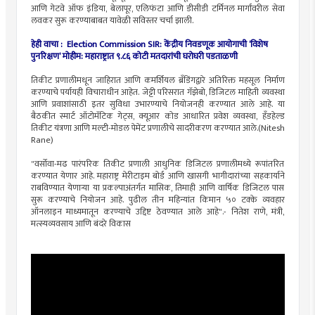
आणि गेटवे ऑफ इंडिया, बेलापूर, एलिफंटा आणि डीसीडी टर्मिनल मार्गांवरील सेवा
लवकर सुरू करण्याबाबत यावेळी सविस्तर चर्चा झाली.
हेही वाचा : Election Commission SIR: केंद्रीय निवडणूक आयोगाची ‘विशेष
पुनरिक्षण’ मोहीम: महाराष्ट्रात ९.८६ कोटी मतदारांची घरोघरी पडताळणी
तिकीट प्रणालीमधून जाहिरात आणि कमर्शियल ब्रँडिंगद्वारे अतिरिक्त महसूल निर्माण
करण्याचे पर्यायही विचाराधीन आहेत. जेट्टी परिसरात गॅझेबो, डिजिटल माहिती व्यवस्था
आणि प्रवाशांसाठी इतर सुविधा उभारण्याचे नियोजनही करण्यात आले आहे. या
बैठकीत स्मार्ट ऑटोमॅटिक गेट्स, क्यूआर कोड आधारित प्रवेश व्यवस्था, हँडहेल्ड
तिकीट यंत्रणा आणि मल्टी-मोडल पेमेंट प्रणालीचे सादरीकरण करण्यात आले.(Nitesh
Rane)
"वर्सोवा-मढ पारंपरिक तिकीट प्रणाली आधुनिक डिजिटल प्रणालीमध्ये रूपांतरित
करण्यात येणार आहे. महाराष्ट्र मेरीटाइम बोर्ड आणि खासगी भागीदारांच्या सहकार्याने
राबविण्यात येणाऱ्या या प्रकल्पाअंतर्गत मासिक, तिमाही आणि वार्षिक डिजिटल पास
सुरू करण्याचे नियोजन आहे. पुढील तीन महिन्यांत किमान ५० टक्के व्यवहार
ऑनलाइन माध्यमातून करण्याचे उद्दिष्ट ठेवण्यात आले आहे".- नितेश राणे, मंत्री,
मत्स्यव्यवसाय आणि बंदरे विकास