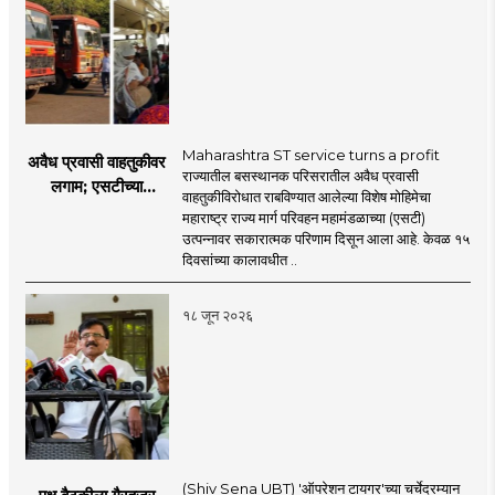
Maharashtra ST service turns a profit
अवैध प्रवासी वाहतुकीवर
राज्यातील बसस्थानक परिसरातील अवैध प्रवासी
लगाम; एसटीच्या
वाहतुकीविरोधात राबविण्यात आलेल्या विशेष मोहिमेचा
उत्पन्नात १५ दिवसांत
महाराष्ट्र राज्य मार्ग परिवहन महामंडळाच्या (एसटी)
४३.८३ कोटींची वाढ!
उत्पन्नावर सकारात्मक परिणाम दिसून आला आहे. केवळ १५
दिवसांच्या कालावधीत ..
१८ जून २०२६
(Shiv Sena UBT) 'ऑपरेशन टायगर'च्या चर्चेदरम्यान