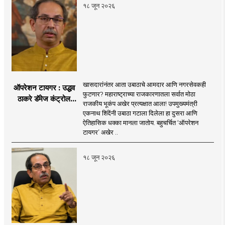
१८ जून २०२६
खासदारांनंतर आता उबाठाचे आमदार आणि नगरसेवकही
ऑपरेशन टायगर : उद्धव
फुटणार? महाराष्ट्राच्या राजकारणातला सर्वात मोठा
ठाकरे डॅमेज कंट्रोल
राजकीय भूकंप अखेर प्रत्यक्षात आला! उपमुख्यमंत्री
करण्यात सपशेल अपयशी!
एकनाथ शिंदेंनी उबाठा गटाला दिलेला हा दुसरा आणि
सहा खासदारांनंतर
ऐतिहासिक धक्का मानला जातोय. बहुचर्चित ‘ऑपरेशन
आमदारांसह नगरसेवकही
टायगर’ अखेर ..
शिंदेंकडे जाण्याच्या चर्चा
सुरू
१८ जून २०२६