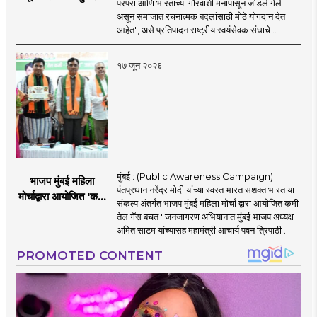
परंपरा आणि भारताच्या गौरवाशी मनापासून जोडले गेले
आंबेकर
असून समाजात रचनात्मक बदलांसाठी मोठे योगदान देत
आहेत", असे प्रतिपादन राष्ट्रीय स्वयंसेवक संघाचे ..
१७ जून २०२६
मुंबई : (Public Awareness Campaign)
भाजप मुंबई महिला
पंतप्रधान नरेंद्र मोदी यांच्या स्वस्त भारत सशक्त भारत या
मोर्चाद्वारा आयोजित 'कमी
संकल्प अंतर्गत भाजप मुंबई महिला मोर्चा द्वारा आयोजित कमी
तेल गॅस बचत ' उपक्रम
तेल गॅस बचत ' जनजागरण अभियानात मुंबई भाजप अध्यक्ष
अमित साटम यांच्यासह महामंत्री आचार्य पवन त्रिपाठी ..