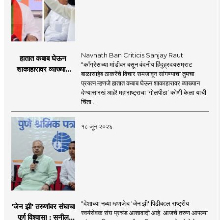
Navnath Ban Criticis Sanjay Raut
हातात कबाब घेऊन
"काँग्रेसच्या मांडीवर बसून वंदनीय हिंदुह्रदयसम्राट
शाकाहारावर व्याख्यान
बाळासाहेब ठाकरेंचे विचार समजावून सांगण्याचा तुमचा
देण्यासारखा राऊत यांचा
प्रयत्न म्हणजे हातात कबाब घेऊन शाकाहारावर व्याख्यान
प्रयत्न - नवनाथ बन
देण्यासारखं आहे! महाराष्ट्राचा ‘गोलपीठा’ कोणी केला याची
चिंता ..
१८ जून २०२६
"देशाच्या नव्या म्हणजेच 'जेन झी' पिढीबद्दल राष्ट्रीय
'जेन झी' तरुणांवर संघाचा
स्वयंसेवक संघ प्रचंड आशावादी आहे. आजचे तरुण आपल्या
पूर्ण विश्वास! : सुनील