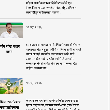
महिला सक्षमीकरणाच्या दिशेने टाकलेले एक
ऐतिहासिक पाऊल म्हणावे लागेल. बांबू आणि चारा
लागवडीतून महिलांसाठी शाश्वत ..
१६ जून २०२६
वय वाढल्यावर माणसाला नैसर्गिकरीत्याच थोडीफार
र्याय थोडा सक्षम
प्रगल्भता येते. राहुल गांधी हे या नियमालाही अपवाद!
करा!
त्यांना आजही राजकीय वास्तव काय आहे, याचे
आकलन होत नाही. अर्थात, त्यांनी जे राजकीय
सल्लागार नेमले आहेत, ते त्यांना योग्य सल्ला देत
नाहीत, अन्यथा ज्या ..
१५ जून २०२६
केंद्र सरकारने १०० टक्के इथेनॉल इंधनवापराला
्थिक स्वातंत्र्याचा
हिरवा कंदील देत, देशाच्या ऊर्जा आणि कृषिक्षेत्रात
नवा जाहीरनामा
एका ऐतिहासिक क्रांतीची पायाभरणी केली आहे. या