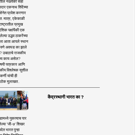
तील नऊपैकी सहा
दार एकनाथ शिंदेंच्या
सेनेत प्रवेश करणार
त. मात्र, एकेकाळी
ाष्ट्रातील प्रमुख
देशिक पक्षांपैकी एक
ल्या उद्धव ठाकरेंच्या
षाला आता आपले स्थान
वणे अवघड का झाले
? उबाठाचे राजकीय
ष्य काय असेल?
िषयी पत्रकार आणि
कीय विश्लेषक सुशील
र्णी यांची ही
ठोक मुलाखत..
केंद्रस्थानी भारत का ?
ामध्ये नुकत्याच पार
ेल्या 'जी-७' शिखर
देत भारत पुन्हा