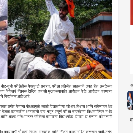
अ
नीट-यूजी परीक्षेतील पेपरफुटी प्रकरण, परीक्षा प्रक्रियेत सातत्याने उघड होत असलेल्या
च्या निषेधार्थ नॅशनल टेस्टिंग एजन्सी मुख्यालयाबाहेर आंदोलन केले. आंदोलन करणाऱ्या
्याचे निदर्शनास आले आहे.
वारंवार समोर येणाऱ्या गोंधळांमुळे लाखो विद्यार्थ्यांच्या परिश्रम, विश्वास आणि भविष्यावर थेट
 केवळ प्रशासकीय अपयशाची बाब नसून संपूर्ण परीक्षा व्यवस्थेच्या विश्वासार्हतेवर गंभीर
 आणि अथक परिश्रमानंतर परीक्षेला बसणाऱ्या विद्यार्थ्यांवर होणारा हा अन्याय कोणत्याही
भा
प्रकरणाची चौकशी निष्पक्ष, पारदर्शक आणि निश्चित कालमर्यादेत करण्यात यावी. तसेच