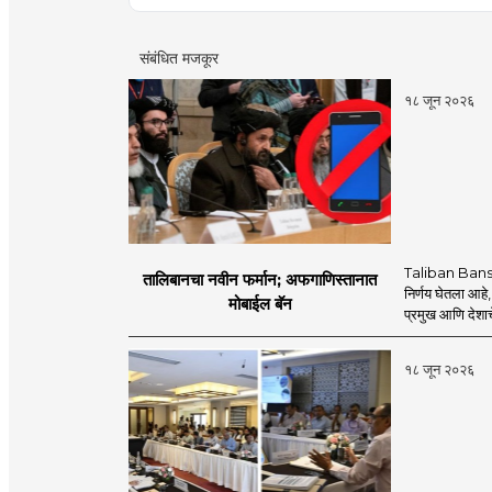
संबंधित मजकूर
१८ जून २०२६
Taliban Bans
तालिबानचा नवीन फर्मान; अफगाणिस्तानात
निर्णय घेतला आहे,
मोबाईल बॅन
प्रमुख आणि देशाचे
१८ जून २०२६