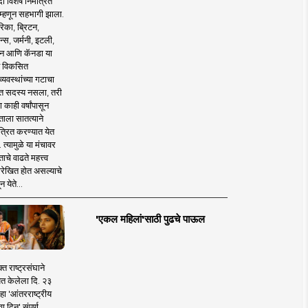
 विशेष निमंत्रित
 म्हणून सहभागी झाला.
िका, ब्रिटन,
न्स, जर्मनी, इटली,
न आणि कॅनडा या
 विकसित
व्यवस्थांच्या गटाचा
त सदस्य नसला, तरी
या काही वर्षांपासून
ताला सातत्याने
त्रित करण्यात येत
 त्यामुळे या मंचावर
ाचे वाढते महत्त्व
रेखित होत असल्याचे
न येते...
'एकल महिलां'साठी पुढचे पाऊल
क्त राष्ट्रसंघाने
ित केलेला दि. २३
हा 'आंतरराष्ट्रीय
ा दिन' संपूर्ण