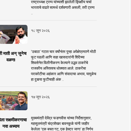
राष्ट्राध्यक्ष ट्रम्प यांच्याशी झालेली द्विपक्षीय चर्चा
भारताचे वाढते सामर्थ दर्शवणारी असली, तरी ट्रम्प
..
१८ जून २०२६
‘उबाठा’ गटात चार वर्षांनंतर पुन्हा अपेक्षेप्रमााणे मोठी
नी माती अन् जुनेच
फूट पडली आणि सहा खासदारांनी शिंदेंच्या
वळण!
शिवसेनेत विलीनीकरण केल्याने उद्धव ठाकरेंचे
राजकीय अस्तित्वच धोक्यात आले. ठाकरेंचा
पराकोटीचा अहंकार आणि संवादाचा अभाव, यामुळेच
हा दुसर्‍या फुटीचाही अंक ..
१७ जून २०२६
मुख्यमंत्री देवेंद्र फडणवीस यांच्या निर्देशानुसार,
िला सक्षमीकरणाचा
महसूलमंत्री चंद्रशेखर बावनकुळे यांनी जाहीर
नवा अध्याय
केलेला ‘एक बचत गट, एक हेक्टर जागा’ हा निर्णय