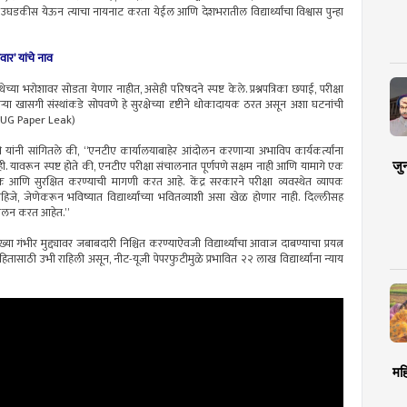
ट उघडकीस येऊन त्याचा नायनाट करता येईल आणि देशभरातील विद्यार्थ्यांचा विश्वास पुन्हा
वार’ यांचे नाव
थेच्या भरोशावर सोडता येणार नाहीत, असेही परिषदने स्पष्ट केले. प्रश्नपत्रिका छपाई, परीक्षा
ऱ्या खासगी संस्थांकडे सोपवणे हे सुरक्षेच्या दृष्टीने धोकादायक ठरत असून अशा घटनांची
EET-UG Paper Leak)
सोलंकी यांनी सांगितले की, “एनटीए कार्यालयाबाहेर आंदोलन करणाऱ्या अभाविप कार्यकर्त्यांना
जु
 नाही. यावरून स्पष्ट होते की, एनटीए परीक्षा संचालनात पूर्णपणे सक्षम नाही आणि यामागे एक
्शक आणि सुरक्षित करण्याची मागणी करत आहे. केंद्र सरकारने परीक्षा व्यवस्थेत व्यापक
जे, जेणेकरून भविष्यात विद्यार्थ्यांच्या भवितव्याशी असा खेळ होणार नाही. दिल्लीसह
 आंदोलन करत आहेत.”
ासारख्या गंभीर मुद्द्यावर जबाबदारी निश्चित करण्याऐवजी विद्यार्थ्यांचा आवाज दाबण्याचा प्रयत्न
थीहितासाठी उभी राहिली असून, नीट-यूजी पेपरफुटीमुळे प्रभावित २२ लाख विद्यार्थ्यांना न्याय
मह