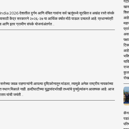
गटा
खास
शिव
a 2026 देशातील दुर्गम आणि वंचित गावांना सर्व ऋतूंमध्ये सुरक्षित व अखंड रस्ते संपर्क
आहे
यासाठी केंद्र सरकारने २०२६-२७ या आर्थिक वर्षात मोठे पाऊल उचलले आहे. प्रधानमंत्री
महार
आणि इतर ग्रामीण संपर्क योजनांअंतर्गत ..
प्रा
असले
पक्
टिक
आहे
भवि
याव
राज
कुलक
रोख
्तेच्या जवळ राहणाऱ्यांनी आपल्या दृष्टिकोनातून मांडला, त्यामुळे अनेक राष्ट्रीय नायकांच्या
त स्थान मिळाले नाही. हल्दीघाटीच्या युद्धासंदर्भातही तथ्यांचे पुनर्मूल्यांकन आवश्यक आहे. आज
ताप यांची जयंती ..
कॅनड
पडल
परिष