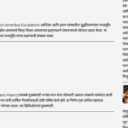
एकदा
देश
अमेर
फ्रा
जपा
Airstrike Escalation अमेरिका आणि इराण यांच्यातील युद्धविरामानंतर मध्यपूर्वेत
सात
त होत असल्याचे चित्र दिसत असतानाच इस्रायलने लेबनानमध्ये जोरदार हल्ला केला. या
अर्थ
एकदा मध्यपूर्वेत तणाव वाढण्याची शक्यता व्यक्त ..
भार
गेल्
भार
निमं
आहे.
भारत
अधो
दिसू
t Mann) पंजाबचे मुख्यमंत्री भगवंत मान यांना सोमवारी अकाल तख्ताचे जत्थेदार ज्ञानी
ज यांनी धार्मिक गैरवर्तनासाठी दोषी घोषित केले होते. हा निर्णय एका कथित व्हायरल
घेण्यात आला. त्या व्हिडिओमध्ये मुख्यमंत्री ..
संयु
घोष
जून 
विधव