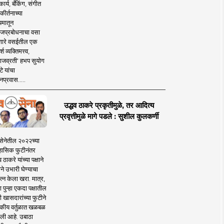
ार्य, बँकिंग, संगीत
कीर्तनाच्या
यमातून
जप्रबोधनाचा वसा
ारे वसईतील एक
श व्यक्तिमत्त्व,
ाजव्रती' हभप सुयोग
े यांचा
प्रवास.....
उद्धव ठाकरे प्रकृतीमुळे, तर आदित्य
प्रवृत्तीमुळे मागे पडले : सुशील कुलकर्णी
सेनेतील २०२२च्या
हासिक फुटीनंतर
व ठाकरे यांच्या पक्षाने
ाने उभारी घेण्याचा
त्न केला खरा. मात्र,
पुन्हा एकदा पक्षातील
 खासदारांच्या फुटीने
कीय वर्तुळात खळबळ
ली आहे. उबाठा