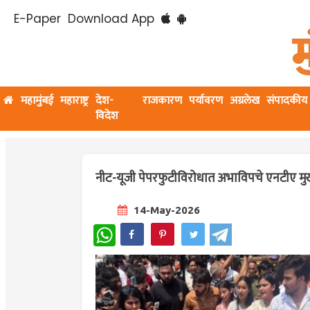
E-Paper
Download App
महामुंबई
महाराष्ट्र
देश-
राजकारण
पर्यावरण
अग्रलेख
संपादकीय
विदेश
नीट-यूजी पेपरफुटीविरोधात अभाविपचे एनटीए म
14-May-2026
WhatsApp