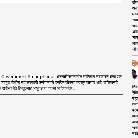
संघक
अन् 
माध्
समा
जपण
आदर्
'सम
आपट
जीवन
 Government Smartphones अफगाणिस्तानातील तालिबान सरकारने असा एक
 ज्यामुळे तेथील सर्व सरकारी कर्मचाऱ्यांचे दैनंदिन जीवनच बदलून जाणार आहे. तालिबानचे
शिव
 सर्वोच्च नेते हिबतुल्लाह अखुंदझादा यांच्या आदेशानंतर ..
ऐति
उद्ध
नव्य
प्रय
आता 
काही
राज
उडा