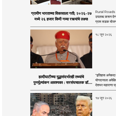
Rural Roads Indi
ग्रामीण भारताच्या विकासाला गती; २०२६-२७
उपलब्ध करून देण्
मध्ये २६ हजार किमी नव्या रस्त्यांचे लक्ष्य!
ग्राम सडक योजना 
१८ जून २०२६
"इतिहास अनेकदा सत
हल्दीघाटीच्या युद्धासंदर्भातही तथ्यांचे
योगदानाला अपेक्षि
पुनर्मूल्यांकन आवश्यक! : सरसंघचालक डॉ.
देशभर महाराणा प्र
मोहनजी भागवत
१७ जून २०२६