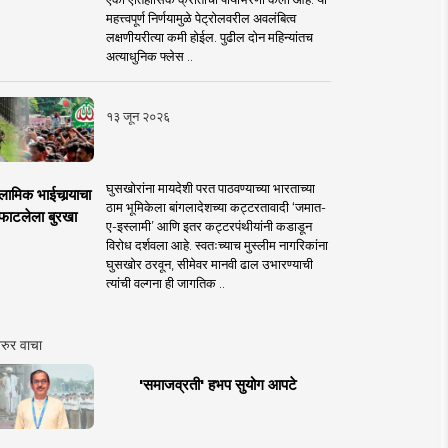
महत्त्वपूर्ण निर्णयामुळे पेट्रोलवरील अवलंबित्व
लक्षणीयरीत्या कमी होईल. पुढील दोन महिन्यांतच
अत्याधुनिक फ्लेस ..
१३ जून २०२६
घुसखोरांना मायदेशी परत पाठवण्याच्या भारताच्या
लामिक भाईचार्‍याचा
ठाम भूमिकेला बांगलादेशच्या कट्टरतावादी ‘जमात-
फाटलेला बुरखा
ए-इस्लामी’ आणि इतर कट्टरपंथीयांनी कडाडून
विरोध दर्शवला आहे. स्वतःच्याच मुस्लीम नागरिकांना
घुसखोर ठरवून, सीमेवर मानवी ढाल उभारण्याची
त्यांची वल्गना ही जागतिक ..
रुर वाचा
'समाजव्रती' हभप सुयोग आपटे