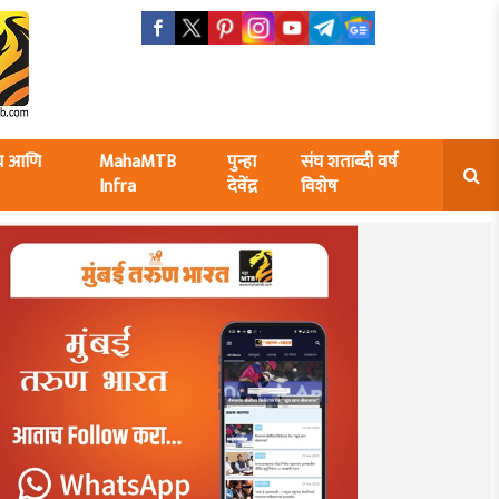
ंघ आणि
MahaMTB
पुन्हा
संघ शताब्दी वर्ष
Infra
देवेंद्र
विशेष