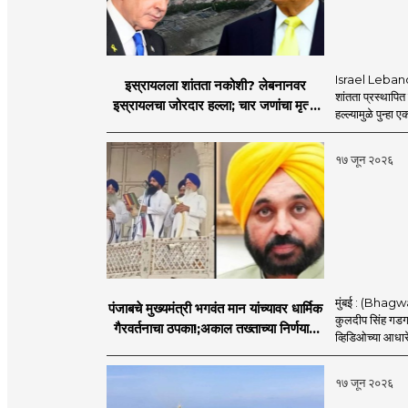
Israel Lebanon 
इस्रायलला शांतता नकोशी? लेबनानवर
शांतता प्रस्थापि
इस्रायलचा जोरदार हल्ला; चार जणांचा मृत्यू,
हल्ल्यामुळे पुन्हा 
इराण-अमेरिकेत आरोप-प्रत्यारोप
१७ जून २०२६
मुंबई : (Bhagwan
पंजाबचे मुख्यमंत्री भगवंत मान यांच्यावर धार्मिक
कुलदीप सिंह गडगज्
गैरवर्तनाचा ठपका!;अकाल तख्ताच्या निर्णयाने
व्हिडिओच्या आधारे 
मोठी खळबळ
१७ जून २०२६