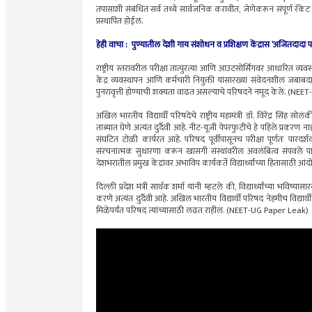
तपासाशी संबंधित सर्व तथ्ये सार्वजनिक करावीत, जेणेकरून संपूर्ण रॅके
प्रस्थापित होईल.
हेही वाचा : पुण्यातील देशी गाय संशोधन व प्रशिक्षण केंद्रास ‘अजितदादा प
राष्ट्रीय स्तरावरील परीक्षा तात्पुरत्या आणि आउटसोर्सिंगवर आधारित व्यवस्
केंद्र व्यवस्थापन आणि कर्मचारी नियुक्ती यांसारख्या संवेदनशील जबाबदा
पुनरावृत्ती होण्याची शक्यता वाढत असल्याचे परिषदने नमूद केले. (N
अखिल भारतीय विद्यार्थी परिषदेचे राष्ट्रीय महामंत्री डॉ. विरेंद्र सिंह 
ताब्यात घेणे अत्यंत दुर्दैवी आहे. नीट-यूजी पेपरफुटीचे हे पहिले प्रकरण
संघटित टोळी कार्यरत आहे. परिषद पूर्वीपासूनच परीक्षा पूर्णतः पारदर
संरचनात्मक सुधारणा करून खासगी संस्थांवरील अवलंबित्व संपवले पाहि
देशभरातील प्रमुख केंद्रांवर अभाविप कार्यकर्ते विद्यार्थ्यांच्या हितासाठी
दिल्ली प्रदेश मंत्री सार्थक शर्मा यांनी म्हटले की, विद्यार्थ्यांच्या भविष्य
करणे अत्यंत दुर्दैवी आहे. अखिल भारतीय विद्यार्थी परिषद नेहमीच विद्यार्
मिळेपर्यंत परिषद त्यांच्यासाठी लढत राहील. (NEET-UG Paper Leak)