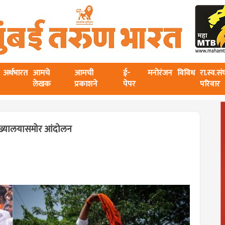
अर्थभारत
आमचे
आमची
ई-
मनोरंजन
विविध
रा.स्व.स
लेखक
प्रकाशने
पेपर
परिवार
ुख्यालयासमोर आंदोलन