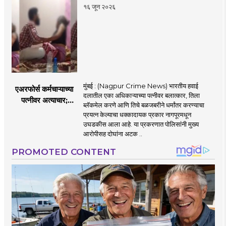
पणतू सात्यकी सावरकर
१६ जून २०२६
यांनी न्यायालयात सादर
केला दावा
मुंबई : (Nagpur Crime News) भारतीय हवाई
एअरफोर्स कर्मचाऱ्याच्या
दलातील एका अधिकाऱ्याच्या पत्नीवर बलात्कार, तिला
पत्नीवर अत्याचार;
ब्लॅकमेल करणे आणि तिचे बळजबरीने धर्मांतर करण्याचा
नागपुरातील प्रकरणाने
प्रयत्न केल्याचा धक्कादायक प्रकार नागपूरमधून
उडवली खळबळ!
उघडकीस आला आहे. या प्रकरणात पोलिसांनी मुख्य
आरोपीसह दोघांना अटक ..