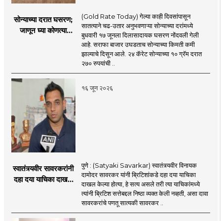
(Gold Rate Today) गेल्या काही दिवसांपासून
सोन्याच्या दरात घसरण;
सातत्याने चढ-उतार अनुभवणाऱ्या सोन्याच्या दरांमध्ये
जाणून घ्या कोणत्या
बुधवारी १७ जूनला दिलासादायक घसरण नोंदवली गेली
शहरात काय दर?
आहे. सराफा बाजार उघडताच सोन्याच्या किमती कमी
झाल्याचे दिसून आले. २४ कॅरेट सोन्याच्या १० ग्रॅम दरात
२७० रुपयांची ..
१६ जून २०२६
पुणे : (Satyaki Savarkar) स्वातंत्र्यवीर विनायक
स्वातंत्र्यवीर सावरकरांनी
दामोदर सावरकर यांनी ब्रिटिशांकडे दहा दया याचिका
दहा दया याचिका दाखल
दाखल केल्या होत्या, हे सत्य असले तरी त्या याचिकांमध्ये
केल्या, मात्र
त्यांनी ब्रिटिश सत्तेबद्दल निष्ठा व्यक्त केली नव्हती, असा दावा
ब्रिटिशांप्रति कधीही
सावरकरांचे पणतू सात्यकी सावरकर ..
निष्ठा व्यक्त केली नाही’!