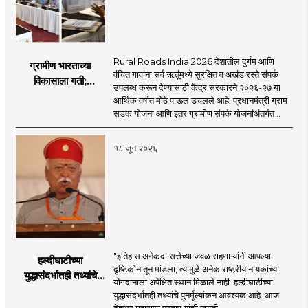
Rural Roads India 2026 देशातील दुर्गम आणि
ग्रामीण भारताच्या
वंचित गावांना सर्व ऋतूंमध्ये सुरक्षित व अखंड रस्ते संपर्क
विकासाला गती;
उपलब्ध करून देण्यासाठी केंद्र सरकारने २०२६-२७ या
२०२६-२७ मध्ये २६
आर्थिक वर्षात मोठे पाऊल उचलले आहे. प्रधानमंत्री ग्राम
हजार किमी नव्या रस्त्यांचे
सडक योजना आणि इतर ग्रामीण संपर्क योजनांअंतर्गत ..
लक्ष्य!
१८ जून २०२६
"इतिहास अनेकदा सत्तेच्या जवळ राहणाऱ्यांनी आपल्या
हल्दीघाटीच्या
दृष्टिकोनातून मांडला, त्यामुळे अनेक राष्ट्रीय नायकांच्या
युद्धासंदर्भातही तथ्यांचे
योगदानाला अपेक्षित स्थान मिळाले नाही. हल्दीघाटीच्या
पुनर्मूल्यांकन आवश्यक! :
युद्धासंदर्भातही तथ्यांचे पुनर्मूल्यांकन आवश्यक आहे. आज
सरसंघचालक डॉ.