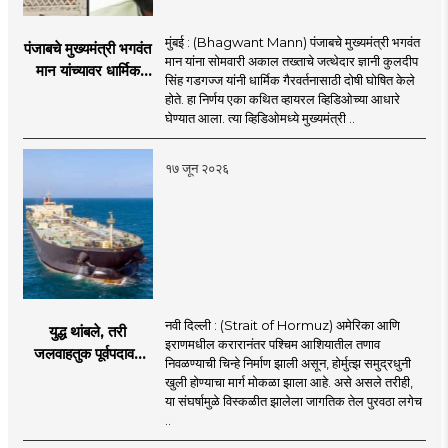
मुंबई : (Bhagwant Mann) पंजाबचे मुख्यमंत्री भगवंत
पंजाबचे मुख्यमंत्री भगवंत
मान यांना सोमवारी अकाल तख्ताचे जत्थेदार ज्ञानी कुलदीप
मान यांच्यावर धार्मिक
सिंह गडगज्ज यांनी धार्मिक गैरवर्तनासाठी दोषी घोषित केले
गैरवर्तनाचा ठपका!;अकाल
होते. हा निर्णय एका कथित व्हायरल व्हिडिओच्या आधारे
तख्ताच्या निर्णयाने मोठी
घेण्यात आला. त्या व्हिडिओमध्ये मुख्यमंत्री ..
खळबळ
१७ जून २०२६
नवी दिल्ली : (Strait of Hormuz) अमेरिका आणि
युद्ध थांबले, तरी
इराणमधील करारानंतर पश्चिम आशियातील तणाव
जलवाहतुक पूर्वपदावर
निवळण्याची चिन्हे निर्माण झाली असून, होर्मुत्झ समुद्रधुनी
येण्यास होणार विलंब;
खुली होण्याचा मार्ग मोकळा झाला आहे. असे असले तरीही,
अडकलेल्या जहाजांना
या संघर्षामुळे विस्कळीत झालेला जागतिक तेल पुरवठा लगेच
कराराच्या शाश्वततेची
..
चिंता.