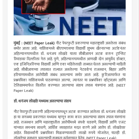
मुंबई : (NEET Paper Leak)
नीट पेपरफुटी प्रकरणाचा महाराष्ट्राशी असलेला संबंध
समोर आला आहे. नाशिकमध्ये बीएएमएसचा विद्यार्थी शुभम खैरनारच्या अटकेनंतर
अहिल्यानगरमधील डॉ. धनंजय लोखंडे याला सीबीआयनं अटक करुन ट्रान्सिट
रिमांडवर दिल्लीला नेलं आहे. पुणे, अहिल्यानगरमधील आणखी दोन आयुर्वेद डॉक्टर,
एक इंजिनिअरिंगचा विद्यार्थी आणि एका महिलेलाही ताब्यात घेतलं असल्याची माहिती
आहे. सीबीआयच्या तपासात राज्यात असलेल्या नेटवर्कचं राजस्थान, बिहार आणि
हरियाणामधील आरोपींशी संबंध असल्याचं समोर आलं आहे. कुरिअरमार्फत या
प्रश्नपत्रिका नाशिकमध्ये पाठवण्यात आल्या, त्यानंतर या प्रश्नपत्रिका व्हॉट्सअप आणि
टेलिग्राममार्फत वितरीत करण्यात आल्याचा संशय तपास यंत्रणांना आहे. (NEET
Paper Leak)
डॉ. धनंजय लोखंडे मध्यस्थ असल्याचा संशय
नीट पेपरफुटी प्रकरणी अहिल्यानगरमधून अटक करण्यात आलेला डॉ. धनंजय लोखंडे
हा या सगळ्या प्रकरणात मध्यस्थ म्हणून काम करत असल्याचा संशय तपास यंत्रणांना
आहे. राजस्थान आणि महाराष्ट्रातील आरोपींमध्ये संपर्क घडवणे, विद्यार्थी आणि एजंट
यांच्यात समन्वय साधणे, आर्थिक व्यवहारांत मदत करणे असे आरोप डॉ. लोखंडेवर
आहेत. विद्यार्थ्यांनी प्रश्नपत्रिका मिळवण्यासाठी लाखो रुपये मोजलेत, यातही डॉ.
लोखंडेचा सहभाग असल्याची शक्यता वर्तवण्यात येतेय. (NEET Paper Leak)