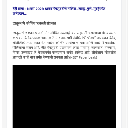
हेही वाचा :
NEET 2026: NEET पेपरफुटीचे नाशिक–लातूर–पुणे–मुंबईपर्यंत
कनेक्शन....
लातूरमध्ये कोचिंग क्लासही संशयात
लातूरमधील एका खासगी नीट कोचिंग क्लासही यात सहभागी असल्याचा संशय व्यक्त
करण्यात येतोय. पालकांच्या तक्रारीनंतर क्लासशी संबंधितांची चौकशी करण्यात येतेय,
सीसीटीव्ही तपासण्यात येत आहेत. कोचिंग संस्थेचा चालक आणि काही विद्यार्थ्यांवर
पोलिसांचा संशय आहे. नीट पेपरफुटी प्रकरणाचं जाळं महाराष्ट्र, राजस्थान, हरियाणा,
बिहार, उत्तराखंड ते केरळपर्यंत पसरल्याचं समोर आलेलं आहे. सीबीआय चौकशीत
आणखी काही नावं समोर येण्याची शक्यता आहे.(NEET Paper Leak)