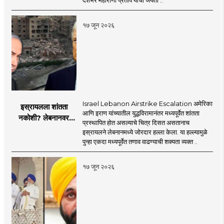
देशभर महाराणा प्रताप यांची जयंती ..
मोहनजी भागवत
१७ जून २०२६
Israel Lebanon Airstrike Escalation अमेरिका
इस्रायलला शांतता
आणि इराण यांच्यातील युद्धविरामानंतर मध्यपूर्वेत शांतता
नकोशी? लेबनानवर
प्रस्थापित होत असल्याचे चित्र दिसत असतानाच
इस्रायलचा जोरदार
इस्रायलने लेबनानमध्ये जोरदार हल्ला केला. या हल्ल्यामुळे
हल्ला; चार जणांचा मृत्यू,
पुन्हा एकदा मध्यपूर्वेत तणाव वाढण्याची शक्यता व्यक्त ..
इराण-अमेरिकेत आरोप-
प्रत्यारोप
१७ जून २०२६