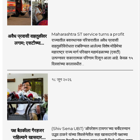
Maharashtra ST service turns a profit
अवैध प्रवासी वाहतुकीवर
राज्यातील बसस्थानक परिसरातील अवैध प्रवासी
लगाम; एसटीच्या
वाहतुकीविरोधात राबविण्यात आलेल्या विशेष मोहिमेचा
उत्पन्नात १५ दिवसांत
महाराष्ट्र राज्य मार्ग परिवहन महामंडळाच्या (एसटी)
४३.८३ कोटींची वाढ!
उत्पन्नावर सकारात्मक परिणाम दिसून आला आहे. केवळ १५
दिवसांच्या कालावधीत ..
१८ जून २०२६
(Shiv Sena UBT) 'ऑपरेशन टायगर'च्या चर्चेदरम्यान
पक्ष बैठकीला गैरहजर
उद्धव ठाकरे यांच्या शिवसेनेतील सहा खासदारांनी पक्षाच्या
राहिल्याने खासदार