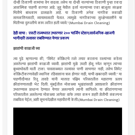
दोन्ही ठिकाणी कामांचा वेग वाढवा. तसेच या दोन्ही नाल्यांच्या ठिकाणी पुन्हा एकदा
आकस्मिक पाहणी करणार आहे. जुहू येथील इर्ला नाल्याच्या एका बाजूला संरक्षक
भिंतीचे बांधकाम ढासळले आहे. या ठिकाणी अनेक नागरिक सकाळी
सायकलिंगसाठी, व्यायामासाठी येतात. त्यामुळे नागरिकांच्या सुरक्षेच्यादृष्टीने या
भिंतीच्या दुरुस्तीचे काम त्वरित हाती घ्यावे."(Mumbai Drain Cleaning)
हेही वाचा :
एसटी राज्यभरात उभारणार २०० चार्जिंग स्टेशन;सार्वजनिक-खाजगी
भागीदारी तत्त्वावर राबविण्यात येणार प्रकल्प
झाडांची काळजी घ्या
त्या पुढे म्हणाल्या की, "सिमेंट काँक्रिटचे रस्ते तयार करताना रस्त्यांच्या कडेला
असलेल्या झाडांची काळजी घ्यावी. झाडांची मुळे उघडी होवू नयेत म्हणून त्यांच्या
बुंध्याभोवती माती टाका. पावसाळ्यात रस्त्यांवर पाणी साचणार नाही, तसेच सिमेंट
काँक्रिटीकरणावेळी स्थानिक रहिवाशांना त्रास होणार नाही, याची खबरदारी घ्यावी." या
पाहणीदौऱ्यात रितू तावडे यांनी मालाड पश्चिम परिसरातील महाराणा प्रताप
क्रीडांगणालाही भेट दिली. मुंबईतील मोकळ्या भूखंडांवरही अशाप्रकारे क्रीडांगण
उभारण्यास प्राधान्य देण्यात येणार असल्याचे त्यांनी सांगितले. या क्रीडांगणाच्या
परिसरातील असलेल्या मोकळ्या जागेवर वाफे तयार करून शहरी शेतीची संकल्पना
राबविता येईल, अशी सूचनादेखील महापौरांनी केली.(Mumbai Drain Cleaning)