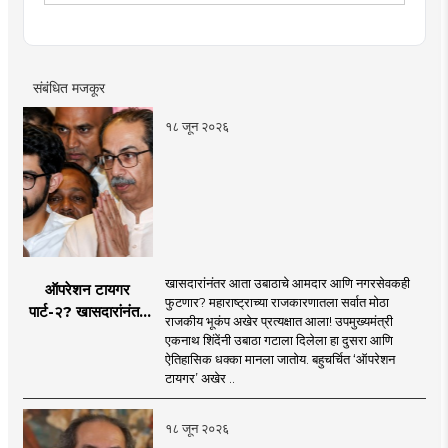
राजकारण या विषयात विशेष रस. हस्तकला, संगीत आणि कविता
लेखनाचा छंद....
संबंधित मजकूर
१८ जून २०२६
खासदारांनंतर आता उबाठाचे आमदार आणि नगरसेवकही
ऑपरेशन टायगर
फुटणार? महाराष्ट्राच्या राजकारणातला सर्वात मोठा
पार्ट-२? खासदारांनंतर
राजकीय भूकंप अखेर प्रत्यक्षात आला! उपमुख्यमंत्री
आता आमदार आणि
एकनाथ शिंदेंनी उबाठा गटाला दिलेला हा दुसरा आणि
नगरसेवकही शिंदेंच्या
ऐतिहासिक धक्का मानला जातोय. बहुचर्चित ‘ऑपरेशन
वाटेवर?
टायगर’ अखेर ..
१८ जून २०२६