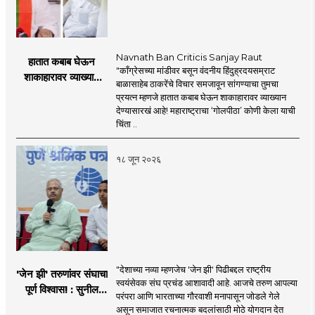
Navnath Ban Criticis Sanjay Raut
हातात कबाब घेऊन
"काँग्रेसच्या मांडीवर बसून वंदनीय हिंदुह्रदयसम्राट
शाकाहारावर व्याख्यान
बाळासाहेब ठाकरेंचे विचार समजावून सांगण्याचा तुमचा
देण्यासारखा राऊत यांचा
प्रयत्न म्हणजे हातात कबाब घेऊन शाकाहारावर व्याख्यान
प्रयत्न - नवनाथ बन
देण्यासारखं आहे! महाराष्ट्राचा ‘गोलपीठा’ कोणी केला याची
चिंता ..
१८ जून २०२६
"देशाच्या नव्या म्हणजेच 'जेन झी' पिढीबद्दल राष्ट्रीय
'जेन झी' तरुणांवर संघाचा
स्वयंसेवक संघ प्रचंड आशावादी आहे. आजचे तरुण आपल्या
पूर्ण विश्वास! : सुनील
परंपरा आणि भारताच्या गौरवाशी मनापासून जोडले गेले
आंबेकर
असून समाजात रचनात्मक बदलांसाठी मोठे योगदान देत