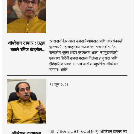
खासदारांनंतर आता उबाठाचे आमदार आणि नगरसेवकही
ऑपरेशन टायगर : उद्धव
फुटणार? महाराष्ट्राच्या राजकारणातला सर्वात मोठा
ठाकरे डॅमेज कंट्रोल
राजकीय भूकंप अखेर प्रत्यक्षात आला! उपमुख्यमंत्री
करण्यात सपशेल अपयशी!
एकनाथ शिंदेंनी उबाठा गटाला दिलेला हा दुसरा आणि
सहा खासदारांनंतर
ऐतिहासिक धक्का मानला जातोय. बहुचर्चित ‘ऑपरेशन
आमदारांसह नगरसेवकही
टायगर’ अखेर ..
शिंदेंकडे जाण्याच्या चर्चा
सुरू
१८ जून २०२६
(Shiv Sena UBT rebel MP) 'ऑपरेशन टायगर'च्या
ऑपरेशन टायगरला