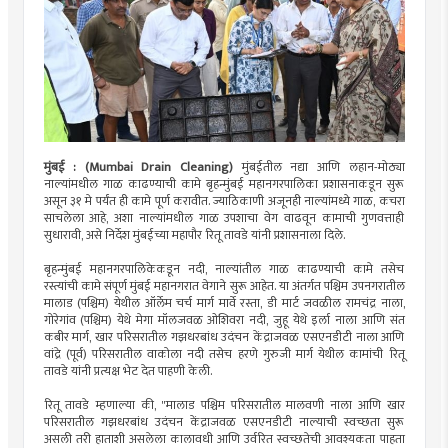
मुंबई : (Mumbai Drain Cleaning)
मुंबईतील नद्या आणि लहान-मोठ्या
नाल्यांमधील गाळ काढण्याची कामे बृहन्मुंबई महानगरपालिका प्रशासनाकडून सुरू
असून ३१ मे पर्यंत ही कामे पूर्ण करावीत. ज्याठिकाणी अजूनही नाल्यांमध्ये गाळ, कचरा
साचलेला आहे, अशा नाल्यांमधील गाळ उपशाचा वेग वाढवून कामाची गुणवत्ताही
सुधारावी, असे निर्देश मुंबईच्या महापौर रितू तावडे यांनी प्रशासनाला दिले.
बृहन्मुंबई महानगरपालिकेकडून नदी, नाल्यांतील गाळ काढण्याची कामे तसेच
रस्त्यांची कामे संपूर्ण मुंबई महानगरात वेगाने सुरू आहेत. या अंतर्गत पश्चिम उपनगरातील
मालाड (पश्चिम) येथील ऑर्लेम चर्च मार्ग मार्वे रस्ता, डी मार्ट जवळील रामचंद्र नाला,
गोरेगांव (पश्चिम) येथे मेगा मॉलजवळ ओशिवरा नदी, जुहू येथे इर्ला नाला आणि संत
कबीर मार्ग, खार परिसरातील गझधरबांध उदंचन केंद्राजवळ एसएनडीटी नाला आणि
वांद्रे (पूर्व) परिसरातील वाकोला नदी तसेच हरणे गुरुजी मार्ग येथील कामांची रितू
तावडे यांनी प्रत्यक्ष भेट देत पाहणी केली.
रितू तावडे म्हणाल्या की, "मालाड पश्चिम परिसरातील मालवणी नाला आणि खार
परिसरातील गझधरबांध उदंचन केंद्राजवळ एसएनडीटी नाल्याची स्वच्छता सुरू
असली तरी हाताशी असलेला कालावधी आणि उर्वरित स्वच्छतेची आवश्यकता पाहता