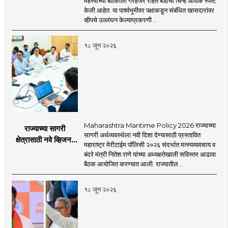
महत्त्वाच्या बैठकीला गैरहजर राहत बंडाची चिन्हे अधिक स्पष्ट
अपात्र ठरू शकतात का?
केली आहेत. या पार्श्वभूमीवर पक्षाकडून संबंधित खासदारांवर
व्हीप आणि कायदा नेमकं
व्हीपचे उल्लंघन केल्याप्रकरणी ..
काय सांगतो?
१८ जून २०२६
Maharashtra Maritime Policy 2026 राज्याच्या
राज्याच्या सागरी
सागरी अर्थव्यवस्थेला नवी दिशा देण्यासाठी प्रस्तावित
क्षेत्रासाठी नवे व्हिजन;
महाराष्ट्र मेरीटाईम पॉलिसी २०२६ संदर्भात मत्स्यव्यवसाय व
'महाराष्ट्र मेरीटाईम
बंदरे मंत्री नितेश राणे यांच्या अध्यक्षतेखाली सविस्तर आढावा
पॉलिसी २०२६'चा
बैठक आयोजित करण्यात आली. राज्यातील ..
प्रस्ताव
१८ जून २०२६