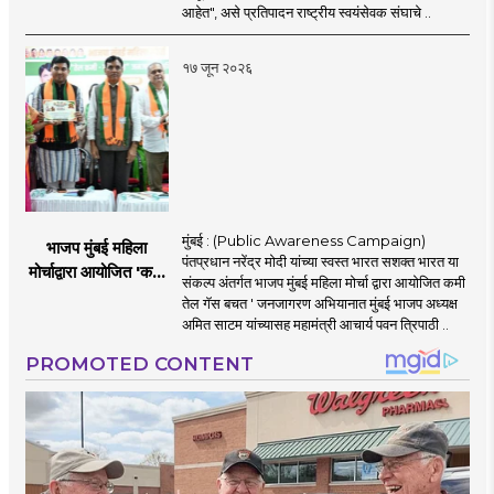
आहेत", असे प्रतिपादन राष्ट्रीय स्वयंसेवक संघाचे ..
१७ जून २०२६
मुंबई : (Public Awareness Campaign)
भाजप मुंबई महिला
पंतप्रधान नरेंद्र मोदी यांच्या स्वस्त भारत सशक्त भारत या
मोर्चाद्वारा आयोजित 'कमी
संकल्प अंतर्गत भाजप मुंबई महिला मोर्चा द्वारा आयोजित कमी
तेल गॅस बचत ' उपक्रम
तेल गॅस बचत ' जनजागरण अभियानात मुंबई भाजप अध्यक्ष
अमित साटम यांच्यासह महामंत्री आचार्य पवन त्रिपाठी ..