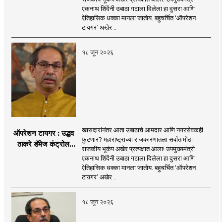
आता आमदार आणि
एकनाथ शिंदेंनी उबाठा गटाला दिलेला हा दुसरा आणि
नगरसेवकही शिंदेंच्या
ऐतिहासिक धक्का मानला जातोय. बहुचर्चित ‘ऑपरेशन
वाटेवर?
टायगर’ अखेर ..
१८ जून २०२६
खासदारांनंतर आता उबाठाचे आमदार आणि नगरसेवकही
ऑपरेशन टायगर : उद्धव
फुटणार? महाराष्ट्राच्या राजकारणातला सर्वात मोठा
ठाकरे डॅमेज कंट्रोल
राजकीय भूकंप अखेर प्रत्यक्षात आला! उपमुख्यमंत्री
करण्यात सपशेल अपयशी!
एकनाथ शिंदेंनी उबाठा गटाला दिलेला हा दुसरा आणि
सहा खासदारांनंतर
ऐतिहासिक धक्का मानला जातोय. बहुचर्चित ‘ऑपरेशन
आमदारांसह नगरसेवकही
टायगर’ अखेर ..
शिंदेंकडे जाण्याच्या चर्चा
सुरू
१८ जून २०२६