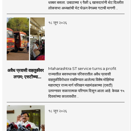
ठाकरेंच्या नेतृत्वावरच
धक्का बसला. उबाठाच्या ९ पैकी ६ खासदारांनी थेट दिल्लीत
प्रश्नचिन्ह? ठाकरे ब्रँड
लोकसभा अध्यक्षांची भेट घेऊन वेगळ्या गटाची मागणी ..
नेमका कुठे चुकला?
१८ जून २०२६
Maharashtra ST service turns a profit
अवैध प्रवासी वाहतुकीवर
राज्यातील बसस्थानक परिसरातील अवैध प्रवासी
लगाम; एसटीच्या
वाहतुकीविरोधात राबविण्यात आलेल्या विशेष मोहिमेचा
उत्पन्नात १५ दिवसांत
महाराष्ट्र राज्य मार्ग परिवहन महामंडळाच्या (एसटी)
४३.८३ कोटींची वाढ!
उत्पन्नावर सकारात्मक परिणाम दिसून आला आहे. केवळ १५
दिवसांच्या कालावधीत ..
१८ जून २०२६