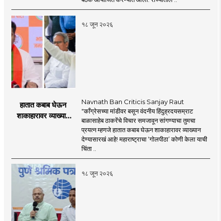
प्रस्ताव
१८ जून २०२६
Navnath Ban Criticis Sanjay Raut
हातात कबाब घेऊन
"काँग्रेसच्या मांडीवर बसून वंदनीय हिंदुह्रदयसम्राट
शाकाहारावर व्याख्यान
बाळासाहेब ठाकरेंचे विचार समजावून सांगण्याचा तुमचा
देण्यासारखा राऊत यांचा
प्रयत्न म्हणजे हातात कबाब घेऊन शाकाहारावर व्याख्यान
प्रयत्न - नवनाथ बन
देण्यासारखं आहे! महाराष्ट्राचा ‘गोलपीठा’ कोणी केला याची
चिंता ..
१८ जून २०२६