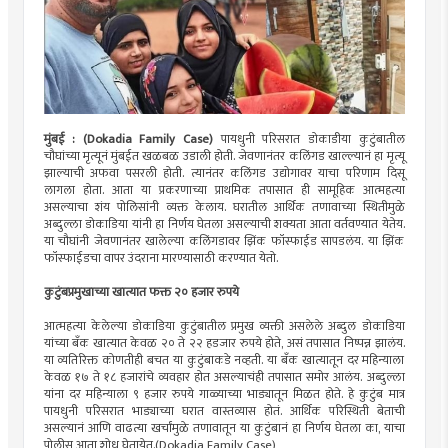
मुंबई : (Dokadia Family Case)
पायधुनी परिसरात डोकाडीया कुटुंबातील
चौघांच्या मृत्यूनं मुंबईत खळबळ उडाली होती. जेवणानंतर कलिंगड खाल्ल्यानं हा मृत्यू
झाल्याची अफवा पसरली होती. त्यानंतर कलिंगड उद्योगावर याचा परिणाम दिसू
लागला होता. आता या प्रकरणाच्या प्राथमिक तपासात ही सामूहिक आत्महत्या
असल्याचा शंय पोलिसांनी व्यक्त केलाय. घरातील आर्थिक तणावाच्या स्थितीमुळे
अब्दुल्ला डोकाडिया यांनी हा निर्णय घेतला असल्याची शक्यता आता वर्तवण्यात येतेय.
या चौघांनी जेवणानंतर खालेल्या कलिंगडावर झिंक फॉस्फाईड सापडलंय. या झिंक
फॉस्फाईडचा वापर उंदराना मारण्यासाठी करण्यात येतो.
कुटुंबप्रमुखाच्या खात्यात फक्त २० हजार रुपये
आत्महत्या केलेल्या डोकाडिया कुटुंबातील प्रमुख व्यक्ती असलेले अब्दुल डोकाडिया
यांच्या बँक खात्यात केवळ २० ते २२ हडजार रुपये होते, असं तपासात निष्पन्न झालंय.
या व्यतिरिक्त कोणतीही बचत या कुटुंबाकडे नव्हती. या बँक खात्यातून दर महिन्याला
केवळ १७ ते १८ हजारांचे व्यवहार होत असल्याचंही तपासात समोर आलंय. अब्दुल्ला
यांना दर महिन्याला ९ हजार रुपये गाळ्याच्या भाड्यातून मिळत होते. हे कुटुंब मात्र
पायधुनी परिसरात भाड्याच्या घरात वास्तव्यास होतं. आर्थिक परिस्थिती बेताची
असल्यानं आणि वाढत्या खर्चांमुळे तणावातून या कुटुंबानं हा निर्णय घेतला का, याचा
पोलीस आता शोध घेतायेत.(Dokadia Family Case)