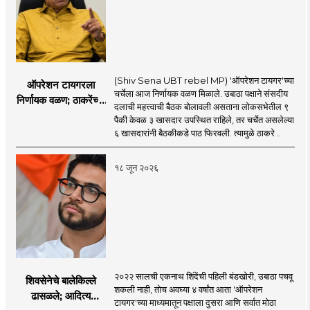
(Shiv Sena UBT rebel MP) 'ऑपरेशन टायगर'च्या
ऑपरेशन टायगरला
चर्चेला आज निर्णायक वळण मिळाले. उबाठा पक्षाने संसदीय
निर्णायक वळण; ठाकरेंच्या
दलाची महत्त्वाची बैठक बोलावली असताना लोकसभेतील ९
बैठकीला ६ खासदार
पैकी केवळ ३ खासदार उपस्थित राहिले, तर चर्चेत असलेल्या
गैरहजर, थेट शिंदे सेनेत
६ खासदारांनी बैठकीकडे पाठ फिरवली. त्यामुळे ठाकरे ..
विलीन होण्याचा प्रस्ताव?
१८ जून २०२६
२०२२ सालची एकनाथ शिंदेंची पहिली बंडखोरी, उबाठा पचवू
शिवसेनेचे बालेकिल्ले
शकली नाही, तोच अवघ्या ४ वर्षांत आता 'ऑपरेशन
ढासळले; आदित्य
टायगर'च्या माध्यमातून पक्षाला दुसरा आणि सर्वात मोठा