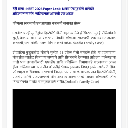
हेही वाचा : NEET 2026 Paper Leak: NEET पेपरफुटीचे धागेदोरे
अहिल्यानगरपर्यंत! नाशिकनंतर आणखी एक अटक
कोणत्या स्वरुपाची एफआयआर करायची याबाबत संभ्रम
घरातील चारही मृतदेहांचा हिस्टोपॅथॉलॉजी अहवाल जेजे हॉस्पिटलनं मुंबई पोलिसांकडे
सुपूर्द केलाय. आता या प्रकरणात नेमकी कोणत्या स्वरुपाची एफआयआर दाखल
करायची, याचा पोलीस यंत्रणा विचार करते आहे.(Dokadia Family Case)
डोकाडिया कुटुंबातील चौघांचे मृतदेह २६ एप्रिल रोजी सापडले होते. या प्रकरणाच्या
चौकशीत घरातील पिण्याच्या पाण्याचे आणि फ्रिजमध्ये ठेवण्यात आलेल्या कलिंगडाचा
काही भाग तपासणीसाठी एफडीए आणि फॉरेन्सिक विभागाकडे पाठवण्यात आला
होता. कलिंगडाच्या तपासणीत कोणतीही भेसळ झाल्याचं निष्पन्न झालं नसलं तरी झिंक
फॉस्पाईड कलिंगडावर असल्याचं निष्पन्न तपासात झालं. या प्रकरणात हिस्टोपॅथॉलॉजी,
एफडीए आणि एफएसएलचे तीन अहवाल आल्यानंतरही अद्याप कोणत्याही ठोस
निष्कर्षापर्यंत पोलीस पोहचू शकलेले नाहीत.(Dokadia Family Case)