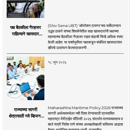
(Shiv Sena UBT) 'ऑपरेशन टायगर'च्या चर्चेदरम्यान
पक्ष बैठकीला गैरहजर
उद्धव ठाकरे यांच्या शिवसेनेतील सहा खासदारांनी पक्षाच्या
राहिल्याने खासदार
महत्त्वाच्या बैठकीला गैरहजर राहत बंडाची चिन्हे अधिक स्पष्ट
अपात्र ठरू शकतात का?
केली आहेत. या पार्श्वभूमीवर पक्षाकडून संबंधित खासदारांवर
व्हीप आणि कायदा नेमकं
व्हीपचे उल्लंघन केल्याप्रकरणी ..
काय सांगतो?
१८ जून २०२६
Maharashtra Maritime Policy 2026 राज्याच्या
राज्याच्या सागरी
सागरी अर्थव्यवस्थेला नवी दिशा देण्यासाठी प्रस्तावित
क्षेत्रासाठी नवे व्हिजन;
महाराष्ट्र मेरीटाईम पॉलिसी २०२६ संदर्भात मत्स्यव्यवसाय व
'महाराष्ट्र मेरीटाईम
बंदरे मंत्री नितेश राणे यांच्या अध्यक्षतेखाली सविस्तर आढावा
पॉलिसी २०२६'चा
बैठक आयोजित करण्यात आली. राज्यातील ..