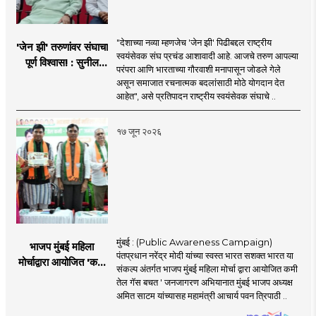
"देशाच्या नव्या म्हणजेच 'जेन झी' पिढीबद्दल राष्ट्रीय
'जेन झी' तरुणांवर संघाचा
स्वयंसेवक संघ प्रचंड आशावादी आहे. आजचे तरुण आपल्या
पूर्ण विश्वास! : सुनील
परंपरा आणि भारताच्या गौरवाशी मनापासून जोडले गेले
आंबेकर
असून समाजात रचनात्मक बदलांसाठी मोठे योगदान देत
आहेत", असे प्रतिपादन राष्ट्रीय स्वयंसेवक संघाचे ..
१७ जून २०२६
मुंबई : (Public Awareness Campaign)
भाजप मुंबई महिला
पंतप्रधान नरेंद्र मोदी यांच्या स्वस्त भारत सशक्त भारत या
मोर्चाद्वारा आयोजित 'कमी
संकल्प अंतर्गत भाजप मुंबई महिला मोर्चा द्वारा आयोजित कमी
तेल गॅस बचत ' उपक्रम
तेल गॅस बचत ' जनजागरण अभियानात मुंबई भाजप अध्यक्ष
अमित साटम यांच्यासह महामंत्री आचार्य पवन त्रिपाठी ..