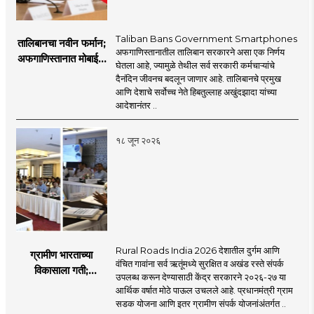
Taliban Bans Government Smartphones
तालिबानचा नवीन फर्मान;
अफगाणिस्तानातील तालिबान सरकारने असा एक निर्णय
अफगाणिस्तानात मोबाईल
घेतला आहे, ज्यामुळे तेथील सर्व सरकारी कर्मचाऱ्यांचे
बॅन
दैनंदिन जीवनच बदलून जाणार आहे. तालिबानचे प्रमुख
आणि देशाचे सर्वोच्च नेते हिबतुल्लाह अखुंदझादा यांच्या
आदेशानंतर ..
१८ जून २०२६
Rural Roads India 2026 देशातील दुर्गम आणि
ग्रामीण भारताच्या
वंचित गावांना सर्व ऋतूंमध्ये सुरक्षित व अखंड रस्ते संपर्क
विकासाला गती;
उपलब्ध करून देण्यासाठी केंद्र सरकारने २०२६-२७ या
२०२६-२७ मध्ये २६
आर्थिक वर्षात मोठे पाऊल उचलले आहे. प्रधानमंत्री ग्राम
हजार किमी नव्या रस्त्यांचे
सडक योजना आणि इतर ग्रामीण संपर्क योजनांअंतर्गत ..