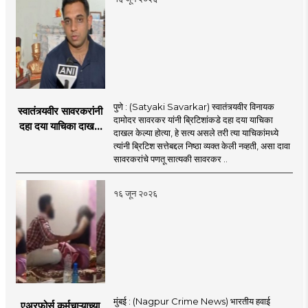
पुणे : (Satyaki Savarkar) स्वातंत्र्यवीर विनायक
स्वातंत्र्यवीर सावरकरांनी
दामोदर सावरकर यांनी ब्रिटिशांकडे दहा दया याचिका
दहा दया याचिका दाखल
दाखल केल्या होत्या, हे सत्य असले तरी त्या याचिकांमध्ये
केल्या, मात्र
त्यांनी ब्रिटिश सत्तेबद्दल निष्ठा व्यक्त केली नव्हती, असा दावा
ब्रिटिशांप्रति कधीही
सावरकरांचे पणतू सात्यकी सावरकर ..
निष्ठा व्यक्त केली नाही’!
पणतू सात्यकी सावरकर
१६ जून २०२६
यांनी न्यायालयात सादर
केला दावा
मुंबई : (Nagpur Crime News) भारतीय हवाई
एअरफोर्स कर्मचाऱ्याच्या