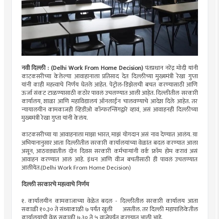
नवी दिल्ली : (Delhi Work From Home Decision)
पंतप्रधान नरेंद्र मोदी यांनी
काटकसरीच्या केलेल्या आवाहानाला प्रतिसाद देत दिल्लीच्या मुख्यमंत्री रेखा गुप्ता
यांनी काही महत्त्वाचे निर्णय घेतले आहेत. पेट्रोल-डिझेलची बचत करण्यासाठी आणि
ऊर्जा संकट टाळण्यासाठी कठोर पावलं उचलण्यात आली आहेत. दिल्लीतील सरकारी
कार्यालय, शाळा आणि महाविद्यालयं ऑनलाईन चालवण्याचे आदेश दिले आहेत. तर
न्यायालयीन कामकाजही व्हिडीओ कॉन्फरन्सिंगद्वारे व्हावं, असं आवाहनही दिल्लीच्या
मुख्यमंत्री रेखा गुप्ता यांनी केलंय.
काटकसरीच्या या आवाहनाला माझा भारत, माझं योगदान असं नाव देण्यात आलंय. य़ा
अभियानानुसार आता दिल्लीतील सरकारी कार्यालयांच्या वेळांत बदल करण्यात आला
असून, आठवड्यातील दोन दिवस सरकारी कर्मचाऱ्यांनी वर्क फ्रॉम होम करावं असं
आवाहन करण्यात आलं आहे. इंधन आणि वीज बचतीसाठी ही पावलं उचलण्यात
आलीयेत.(Delhi Work From Home Decision)
दिल्ली सरकारचे महत्त्वाचे निर्णय
१. कार्यालयीन कामकाजाच्या वेळेत बदल - दिल्लीतील सरकारी कार्यालय आता
सकाळी १०.३० ते संध्याकाळी ७ पर्यंत खुली असतील. तर दिल्ली महापालिकेतील
कार्यालयांची वेळ सकाळी ७.३० ते ५ वाजेपर्यंत करण्यात आली आहे.