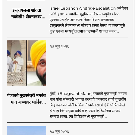
Israel Lebanon Airstrike Escalation अमेरिका
इस्रायलला शांतता
आणि इराण यांच्यातील युद्धविरामानंतर मध्यपूर्वेत शांतता
नकोशी? लेबनानवर
प्रस्थापित होत असल्याचे चित्र दिसत असतानाच
इस्रायलचा जोरदार
इस्रायलने लेबनानमध्ये जोरदार हल्ला केला. या हल्ल्यामुळे
हल्ला; चार जणांचा मृत्यू,
पुन्हा एकदा मध्यपूर्वेत तणाव वाढण्याची शक्यता व्यक्त ..
इराण-अमेरिकेत आरोप-
प्रत्यारोप
१७ जून २०२६
मुंबई : (Bhagwant Mann) पंजाबचे मुख्यमंत्री भगवंत
पंजाबचे मुख्यमंत्री भगवंत
मान यांना सोमवारी अकाल तख्ताचे जत्थेदार ज्ञानी कुलदीप
मान यांच्यावर धार्मिक
सिंह गडगज्ज यांनी धार्मिक गैरवर्तनासाठी दोषी घोषित केले
गैरवर्तनाचा ठपका!;अकाल
होते. हा निर्णय एका कथित व्हायरल व्हिडिओच्या आधारे
तख्ताच्या निर्णयाने मोठी
घेण्यात आला. त्या व्हिडिओमध्ये मुख्यमंत्री ..
खळबळ
१७ जून २०२६