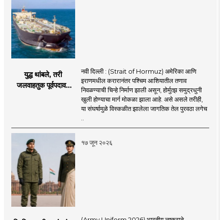
नवी दिल्ली : (Strait of Hormuz) अमेरिका आणि
युद्ध थांबले, तरी
इराणमधील करारानंतर पश्चिम आशियातील तणाव
जलवाहतुक पूर्वपदावर
निवळण्याची चिन्हे निर्माण झाली असून, होर्मुत्झ समुद्रधुनी
येण्यास होणार विलंब;
खुली होण्याचा मार्ग मोकळा झाला आहे. असे असले तरीही,
अडकलेल्या जहाजांना
या संघर्षामुळे विस्कळीत झालेला जागतिक तेल पुरवठा लगेच
कराराच्या शाश्वततेची
..
चिंता.
१७ जून २०२६
(Army Uniform 2026) भारतीय लष्कराने