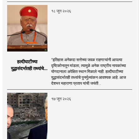
लक्ष्य!
१८ जून २०२६
"इतिहास अनेकदा सत्तेच्या जवळ राहणाऱ्यांनी आपल्या
हल्दीघाटीच्या
दृष्टिकोनातून मांडला, त्यामुळे अनेक राष्ट्रीय नायकांच्या
युद्धासंदर्भातही तथ्यांचे
योगदानाला अपेक्षित स्थान मिळाले नाही. हल्दीघाटीच्या
पुनर्मूल्यांकन आवश्यक! :
युद्धासंदर्भातही तथ्यांचे पुनर्मूल्यांकन आवश्यक आहे. आज
सरसंघचालक डॉ.
देशभर महाराणा प्रताप यांची जयंती ..
मोहनजी भागवत
१७ जून २०२६