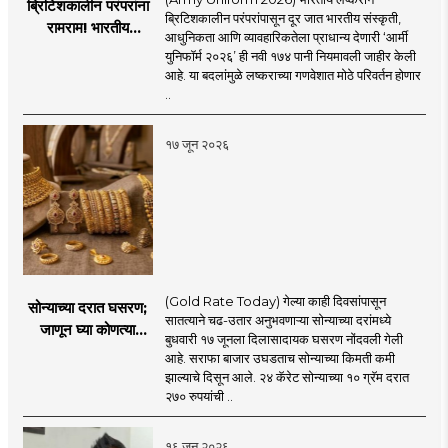
ब्रिटिशकालीन परंपरांना
ब्रिटिशकालीन परंपरांपासून दूर जात भारतीय संस्कृती,
रामराम! भारतीय
आधुनिकता आणि व्यावहारिकतेला प्राधान्य देणारी ‘आर्मी
लष्कराची नवी ‘आर्मी
युनिफॉर्म २०२६’ ही नवी १७४ पानी नियमावली जाहीर केली
युनिफॉर्म २०२६’
आहे. या बदलांमुळे लष्कराच्या गणवेशात मोठे परिवर्तन होणार
नियमावली लागू
..
१७ जून २०२६
(Gold Rate Today) गेल्या काही दिवसांपासून
सोन्याच्या दरात घसरण;
सातत्याने चढ-उतार अनुभवणाऱ्या सोन्याच्या दरांमध्ये
जाणून घ्या कोणत्या
बुधवारी १७ जूनला दिलासादायक घसरण नोंदवली गेली
शहरात काय दर?
आहे. सराफा बाजार उघडताच सोन्याच्या किमती कमी
झाल्याचे दिसून आले. २४ कॅरेट सोन्याच्या १० ग्रॅम दरात
२७० रुपयांची ..
१६ जून २०२६