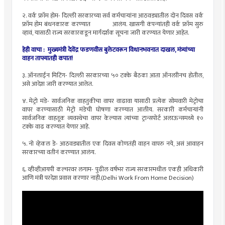
२. वर्क फ्रॉम होम- दिल्ली सरकारच्या सर्व कर्मचाऱ्यांना आठवड्यातील दोन दिवस वर्क
फ्रॉम होम बंधनकारक करण्यात आलंय. खासगी कंपन्यांतही वर्क फ्रॉम सुरु
व्हावं, यासाठी राज्य सरकारकडून मार्गदर्शक सूचना जारी करण्यात येणार आहेत.
हेही वाचा : मुख्यमंत्री देवेंद्र फडणवीस बुलेटवरून विधानभवनात दाखल, मंत्र्यांच्या
वाहन ताफ्यातही कपात!
३. ऑनलाईन मिटिंग- दिल्ली सरकारच्या ५० टक्के बैठका आता ऑनलाीनच होतील,
असे आदेश जारी करण्यात आलेत.
४. मेट्रो मंडे- सार्वजनिक वाहतुकीचा वापर वाढावा यासाठी प्रत्येक सोमवारी मेट्रोचा
वापर करण्यासाठी मेट्रो मंडेची घोषणा करण्यात आलीय. सरकारी कर्मचाऱ्यांनी
सार्वजनिक वाहतूक व्यवस्थेचा वापर केल्यास त्यांच्या ट्रान्सपोर्ट अलाऊन्समध्ये १०
टक्के वाढ करण्यात येणार आहे.
५. नो व्हेकल डे- आठवड्यातील एक दिवस कोणतंही वाहन वापरु नये, असं आवाहन
सरकारच्या वतीनं करण्यात आलंय.
६. व्हीव्हीआयपी कल्चरवर लगाम- पुढील वर्षभर राज्य सरकारमधील एकही अधिकारी
आणि मंत्री परदेश प्रवास करणार नाही.(Delhi Work From Home Decision)