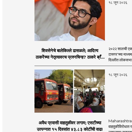
१८ जून २०२६
२०२२ सालची एकना
शिवसेनेचे बालेकिल्ले ढासळले; आदित्य
टायगर'च्या माध्य
ठाकरेंच्या नेतृत्वावरच प्रश्नचिन्ह? ठाकरे ब्रँड
दिल्लीत लोकसभा अ
नेमका कुठे चुकला?
१८ जून २०२६
Maharashtra S
अवैध प्रवासी वाहतुकीवर लगाम; एसटीच्या
वाहतुकीविरोधात रा
उत्पन्नात १५ दिवसांत ४३.८३ कोटींची वाढ!