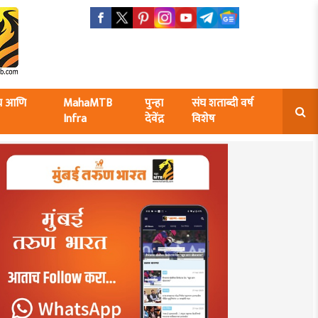
ंघ आणि
MahaMTB
पुन्हा
संघ शताब्दी वर्ष
Infra
देवेंद्र
विशेष