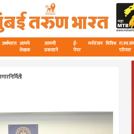
अर्थभारत
आमचे
आमची
ई-
मनोरंजन
विविध
रा.स्व.स
लेखक
प्रकाशने
पेपर
परिवार
गारनिर्मिती