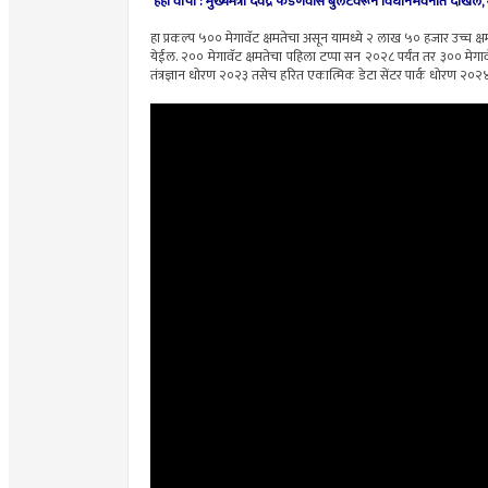
हेही वाचा :
मुख्यमंत्री देवेंद्र फडणवीस बुलेटवरून विधानभवनात दाखल, मंत
हा प्रकल्प ५०० मेगावॅट क्षमतेचा असून यामध्ये २ लाख ५० हजार उच्च क्
येईल. २०० मेगावॅट क्षमतेचा पहिला टप्पा सन २०२८ पर्यंत तर ३०० मेगावॅट क्
तंत्रज्ञान धोरण २०२३ तसेच हरित एकात्मिक डेटा सेंटर पार्क धोरण 