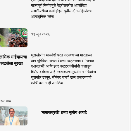
महत्त्वपूर्ण निर्णयामुळे पेट्रोलवरील अवलंबित्व
लक्षणीयरीत्या कमी होईल. पुढील दोन महिन्यांतच
अत्याधुनिक फ्लेस ..
१३ जून २०२६
घुसखोरांना मायदेशी परत पाठवण्याच्या भारताच्या
लामिक भाईचार्‍याचा
ठाम भूमिकेला बांगलादेशच्या कट्टरतावादी ‘जमात-
फाटलेला बुरखा
ए-इस्लामी’ आणि इतर कट्टरपंथीयांनी कडाडून
विरोध दर्शवला आहे. स्वतःच्याच मुस्लीम नागरिकांना
घुसखोर ठरवून, सीमेवर मानवी ढाल उभारण्याची
त्यांची वल्गना ही जागतिक ..
रुर वाचा
'समाजव्रती' हभप सुयोग आपटे