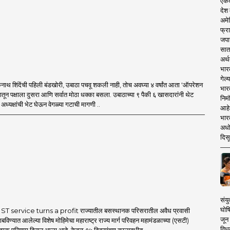
एकदा
देश
अमेर
फ्रा
जपा
सात
अर्थ
भार
गेल्
थ शिंदेंची पहिली बंडखोरी, उबाठा पचवू शकली नाही, तोच अवघ्या ४ वर्षांत आता 'ऑपरेशन
भार
मातून पक्षाला दुसरा आणि सर्वात मोठा धक्का बसला. उबाठाच्या ९ पैकी ६ खासदारांनी थेट
निमं
ध्यक्षांची भेट घेऊन वेगळ्या गटाची मागणी ..
आहे.
भारत
अधो
दिसू
संयु
घोष
T service turns a profit राज्यातील बसस्थानक परिसरातील अवैध प्रवासी
जून 
बविण्यात आलेल्या विशेष मोहिमेचा महाराष्ट्र राज्य मार्ग परिवहन महामंडळाच्या (एसटी)
विधव