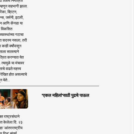
 विशेष निमंत्रित
 म्हणून सहभागी झाला.
िका, ब्रिटन,
न्स, जर्मनी, इटली,
न आणि कॅनडा या
 विकसित
व्यवस्थांच्या गटाचा
त सदस्य नसला, तरी
या काही वर्षांपासून
ताला सातत्याने
त्रित करण्यात येत
 त्यामुळे या मंचावर
ाचे वाढते महत्त्व
रेखित होत असल्याचे
न येते...
'एकल महिलां'साठी पुढचे पाऊल
क्त राष्ट्रसंघाने
ित केलेला दि. २३
हा 'आंतरराष्ट्रीय
ा दिन' संपूर्ण