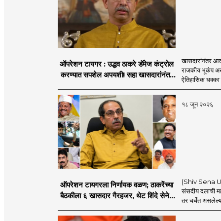
खासदारांनंतर आत
ऑपरेशन टायगर : उद्धव ठाकरे डॅमेज कंट्रोल
राजकीय भूकंप अखे
करण्यात सपशेल अपयशी! सहा खासदारांनंतर
ऐतिहासिक धक्का 
आमदारांसह नगरसेवकही शिंदेंकडे जाण्याच्या
चर्चा सुरू
१८ जून २०२६
(Shiv Sena UBT
ऑपरेशन टायगरला निर्णायक वळण; ठाकरेंच्या
संसदीय दलाची मह
बैठकीला ६ खासदार गैरहजर, थेट शिंदे सेनेत
तर चर्चेत असलेल्य
विलीन होण्याचा प्रस्ताव?