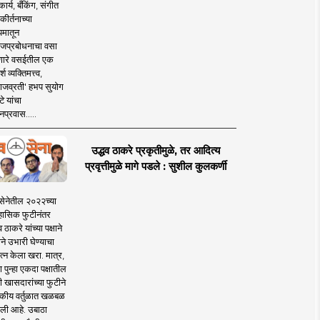
ार्य, बँकिंग, संगीत
कीर्तनाच्या
यमातून
जप्रबोधनाचा वसा
ारे वसईतील एक
श व्यक्तिमत्त्व,
ाजव्रती' हभप सुयोग
े यांचा
प्रवास.....
उद्धव ठाकरे प्रकृतीमुळे, तर आदित्य
प्रवृत्तीमुळे मागे पडले : सुशील कुलकर्णी
सेनेतील २०२२च्या
हासिक फुटीनंतर
व ठाकरे यांच्या पक्षाने
ाने उभारी घेण्याचा
त्न केला खरा. मात्र,
पुन्हा एकदा पक्षातील
 खासदारांच्या फुटीने
कीय वर्तुळात खळबळ
ली आहे. उबाठा