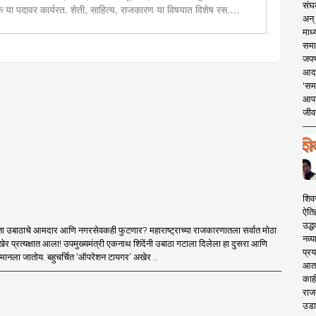
संघक
दक या पदावर कार्यरत. शेती, साहित्य, राजकारण या विषयात विशेष रस.
अन् 
चा छंद....
माध्
समा
जपण
आदर्
'सम
आपट
जीवन
शिव
ऐति
उद्ध
ा उबाठाचे आमदार आणि नगरसेवकही फुटणार? महाराष्ट्राच्या राजकारणातला सर्वात मोठा
नव्य
र प्रत्यक्षात आला! उपमुख्यमंत्री एकनाथ शिंदेंनी उबाठा गटाला दिलेला हा दुसरा आणि
प्रय
मानला जातोय. बहुचर्चित ‘ऑपरेशन टायगर’ अखेर ..
आता 
काही
राज
उडा