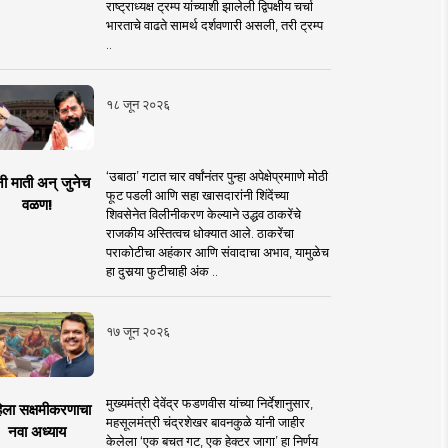
राष्ट्राध्यक्ष ट्रम्प यांच्याशी झालेली द्विपक्षीय चर्चा
भारताचे वाढते सामर्थ दर्शवणारी असली, तरी ट्रम्प
..
१८ जून २०२६
‘उबाठा’ गटात चार वर्षांनंतर पुन्हा अपेक्षेप्रमााणे मोठी
नी माती अन् जुनेच
फूट पडली आणि सहा खासदारांनी शिंदेंच्या
वळण!
शिवसेनेत विलीनीकरण केल्याने उद्धव ठाकरेंचे
राजकीय अस्तित्वच धोक्यात आले. ठाकरेंचा
पराकोटीचा अहंकार आणि संवादाचा अभाव, यामुळेच
हा दुसर्‍या फुटीचाही अंक ..
१७ जून २०२६
मुख्यमंत्री देवेंद्र फडणवीस यांच्या निर्देशानुसार,
िला सक्षमीकरणाचा
महसूलमंत्री चंद्रशेखर बावनकुळे यांनी जाहीर
नवा अध्याय
केलेला ‘एक बचत गट, एक हेक्टर जागा’ हा निर्णय