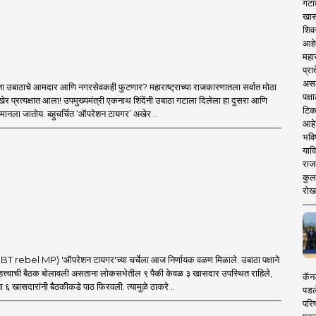
गटा
खास
शिव
आहे
महार
प्रा
असले
ा उबाठाचे आमदार आणि नगरसेवकही फुटणार? महाराष्ट्राच्या राजकारणातला सर्वात मोठा
पक्
र प्रत्यक्षात आला! उपमुख्यमंत्री एकनाथ शिंदेंनी उबाठा गटाला दिलेला हा दुसरा आणि
टिक
मानला जातोय. बहुचर्चित ‘ऑपरेशन टायगर’ अखेर ..
आहे
भवि
याव
राज
कुलक
रोख
 rebel MP) 'ऑपरेशन टायगर'च्या चर्चेला आज निर्णायक वळण मिळाले. उबाठा पक्षाने
त्त्वाची बैठक बोलावली असताना लोकसभेतील ९ पैकी केवळ ३ खासदार उपस्थित राहिले,
कॅनड
ा ६ खासदारांनी बैठकीकडे पाठ फिरवली. त्यामुळे ठाकरे ..
पडल
परिष