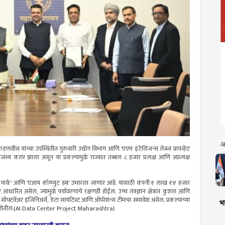
अ
ंद्र फडणवीस यांच्या उपस्थितीत गुरुवारी उद्योग विभाग आणि 'एएम इंटेलिजन्स लॅब्ज प्रायव्हेट
्य करार झाला असून या प्रकल्पामुळे राज्यात तब्बल ८ हजार प्रत्यक्ष आणि अप्रत्यक्ष
ा सेंटर पार्क' आणि 'एआय कॉम्प्युट हब' उभारला जाणार आहे. यासाठी कंपनी १ लाख १४ हजार
 आधारित असेल, ज्यामुळे पर्यावरणाचे रक्षणही होईल. उच्च तंत्रज्ञान क्षेत्रात कुशल आणि
ॉफ्टवेअर इंजिनिअर्स, डेटा सायंटिस्ट आणि ऑपरेशन्स टीमचा समावेश असेल. प्रकल्पाच्या
भा
ब्ध होतील.(AI Data Center Project Maharashtra)