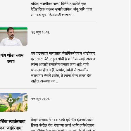
महिला सक्षमीकरणाच्या दिशेने टाकलेले एक
ऐतिहासिक पाऊल म्हणावे लागेल. बांबू आणि चारा
लागवडीतून महिलांसाठी शाश्वत ..
१६ जून २०२६
वय वाढल्यावर माणसाला नैसर्गिकरीत्याच थोडीफार
र्याय थोडा सक्षम
प्रगल्भता येते. राहुल गांधी हे या नियमालाही अपवाद!
करा!
त्यांना आजही राजकीय वास्तव काय आहे, याचे
आकलन होत नाही. अर्थात, त्यांनी जे राजकीय
सल्लागार नेमले आहेत, ते त्यांना योग्य सल्ला देत
नाहीत, अन्यथा ज्या ..
१५ जून २०२६
केंद्र सरकारने १०० टक्के इथेनॉल इंधनवापराला
्थिक स्वातंत्र्याचा
हिरवा कंदील देत, देशाच्या ऊर्जा आणि कृषिक्षेत्रात
नवा जाहीरनामा
एका ऐतिहासिक क्रांतीची पायाभरणी केली आहे. या