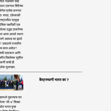
तील नऊपैकी सहा
दार एकनाथ शिंदेंच्या
सेनेत प्रवेश करणार
त. मात्र, एकेकाळी
ाष्ट्रातील प्रमुख
देशिक पक्षांपैकी एक
ल्या उद्धव ठाकरेंच्या
षाला आता आपले स्थान
वणे अवघड का झाले
? उबाठाचे राजकीय
ष्य काय असेल?
िषयी पत्रकार आणि
कीय विश्लेषक सुशील
र्णी यांची ही
ठोक मुलाखत..
केंद्रस्थानी भारत का ?
ामध्ये नुकत्याच पार
ेल्या 'जी-७' शिखर
देत भारत पुन्हा