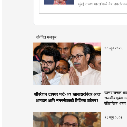
मुंबई तरुण भारत'मध्ये वेब उपसंपा
हस्तकला, संगीत आणि कविता लेखना
संबंधित मजकूर
१८ जून २०२६
खासदारांनंतर आत
ऑपरेशन टायगर पार्ट-२? खासदारांनंतर आता
राजकीय भूकंप अखे
आमदार आणि नगरसेवकही शिंदेंच्या वाटेवर?
ऐतिहासिक धक्का 
१८ जून २०२६