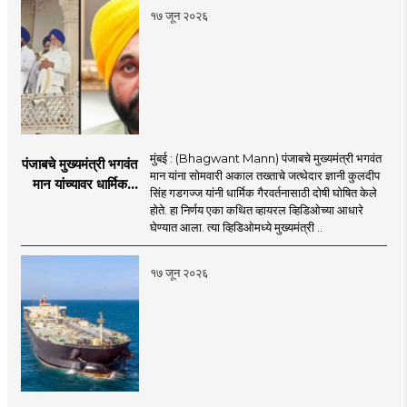
प्रत्यारोप
१७ जून २०२६
मुंबई : (Bhagwant Mann) पंजाबचे मुख्यमंत्री भगवंत
पंजाबचे मुख्यमंत्री भगवंत
मान यांना सोमवारी अकाल तख्ताचे जत्थेदार ज्ञानी कुलदीप
मान यांच्यावर धार्मिक
सिंह गडगज्ज यांनी धार्मिक गैरवर्तनासाठी दोषी घोषित केले
गैरवर्तनाचा ठपका!;अकाल
होते. हा निर्णय एका कथित व्हायरल व्हिडिओच्या आधारे
तख्ताच्या निर्णयाने मोठी
घेण्यात आला. त्या व्हिडिओमध्ये मुख्यमंत्री ..
खळबळ
१७ जून २०२६