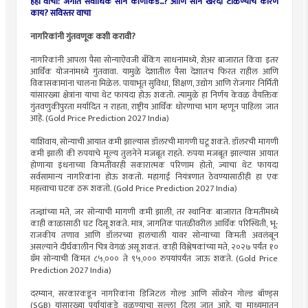
हेही वाचा: जगात सर्वाधिक सोनं कोणाकडे...? आणि सोनं खरेदी टाळण्याचं कारण
काय? सविस्तर वाचा
नागरिकांनी गुंतवणूक कशी करावी?
नागरिकांनी आपला पैसा सोन्याऐवजी बँकिंग साधनांमध्ये, शेअर बाजारात किंवा इतर
आर्थिक योजनांमध्ये गुंतवावा. यामुळे देशातील पैसा देशातच फिरत राहील आणि
विकासकामांना चालना मिळेल. पायाभूत सुविधा, शिक्षण, उद्योग आणि रोजगार निर्मिती
यांसारख्या क्षेत्रांना याचा थेट फायदा होऊ शकतो. त्यामुळे हा निर्णय केवळ वैयक्तिक
गुंतवणुकीपुरता मर्यादित न राहता, राष्ट्रीय आर्थिक धोरणाचा भाग म्हणून पाहिला जात
आहे. (Gold Price Prediction 2027 India)
याशिवाय, सोन्याची आयात कमी झाल्यास डॉलरची मागणी घटू शकते. डॉलरची मागणी
कमी झाली की रुपयाचे मूल्य तुलनेने मजबूत राहते. रुपया मजबूत झाल्यास आयात
होणाऱ्या इंधनाच्या किमतींवरही सकारात्मक परिणाम होतो, ज्याचा थेट फायदा
सर्वसामान्य नागरिकांना होऊ शकतो. महागाई नियंत्रणात ठेवण्यासाठीही हा एक
महत्त्वाचा घटक ठरू शकतो. (Gold Price Prediction 2027 India)
तज्ज्ञांच्या मते, जर सोन्याची मागणी कमी झाली, तर स्थानिक बाजारात किमतींमध्ये
काही काळासाठी घट दिसू शकते. मात्र, जागतिक पातळीवरील आर्थिक परिस्थिती, भू-
राजकीय तणाव आणि डॉलरच्या हालचाली यावर सोन्याच्या किमती अवलंबून
असल्याने दीर्घकालीन चित्र वेगळं असू शकतं. काही विश्लेषकांच्या मते, २०२७ पर्यंत १०
ग्रॅम सोन्याची किंमत ८५,००० ते ९५,००० रुपयांपर्यंत जाऊ शकते. (Gold Price
Prediction 2027 India)
दरम्यान, सरकारकडून नागरिकांना डिजिटल गोल्ड आणि सॉवरेन गोल्ड बॉण्ड्स
(SGB) यांसारख्या पर्यायांकडे वळण्याचा सल्ला दिला जात आहे. या माध्यमातून