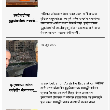
"इतिहास अनेकदा सत्तेच्या जवळ राहणाऱ्यांनी आपल्या
हल्दीघाटीच्या
दृष्टिकोनातून मांडला, त्यामुळे अनेक राष्ट्रीय नायकांच्या
युद्धासंदर्भातही तथ्यांचे
योगदानाला अपेक्षित स्थान मिळाले नाही. हल्दीघाटीच्या
पुनर्मूल्यांकन आवश्यक! :
युद्धासंदर्भातही तथ्यांचे पुनर्मूल्यांकन आवश्यक आहे. आज
सरसंघचालक डॉ.
देशभर महाराणा प्रताप यांची जयंती ..
मोहनजी भागवत
१७ जून २०२६
Israel Lebanon Airstrike Escalation अमेरिका
इस्रायलला शांतता
आणि इराण यांच्यातील युद्धविरामानंतर मध्यपूर्वेत शांतता
नकोशी? लेबनानवर
प्रस्थापित होत असल्याचे चित्र दिसत असतानाच
इस्रायलचा जोरदार
इस्रायलने लेबनानमध्ये जोरदार हल्ला केला. या हल्ल्यामुळे
हल्ला; चार जणांचा मृत्यू,
पुन्हा एकदा मध्यपूर्वेत तणाव वाढण्याची शक्यता व्यक्त ..
इराण-अमेरिकेत आरोप-