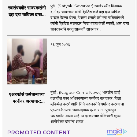
पुणे : (Satyaki Savarkar) स्वातंत्र्यवीर विनायक
स्वातंत्र्यवीर सावरकरांनी
दामोदर सावरकर यांनी ब्रिटिशांकडे दहा दया याचिका
दहा दया याचिका दाखल
दाखल केल्या होत्या, हे सत्य असले तरी त्या याचिकांमध्ये
केल्या, मात्र
त्यांनी ब्रिटिश सत्तेबद्दल निष्ठा व्यक्त केली नव्हती, असा दावा
ब्रिटिशांप्रति कधीही
सावरकरांचे पणतू सात्यकी सावरकर ..
निष्ठा व्यक्त केली नाही’!
पणतू सात्यकी सावरकर
१६ जून २०२६
यांनी न्यायालयात सादर
केला दावा
मुंबई : (Nagpur Crime News) भारतीय हवाई
एअरफोर्स कर्मचाऱ्याच्या
दलातील एका अधिकाऱ्याच्या पत्नीवर बलात्कार, तिला
पत्नीवर अत्याचार;
ब्लॅकमेल करणे आणि तिचे बळजबरीने धर्मांतर करण्याचा
नागपुरातील प्रकरणाने
प्रयत्न केल्याचा धक्कादायक प्रकार नागपूरमधून
उडवली खळबळ!
उघडकीस आला आहे. या प्रकरणात पोलिसांनी मुख्य
आरोपीसह दोघांना अटक ..