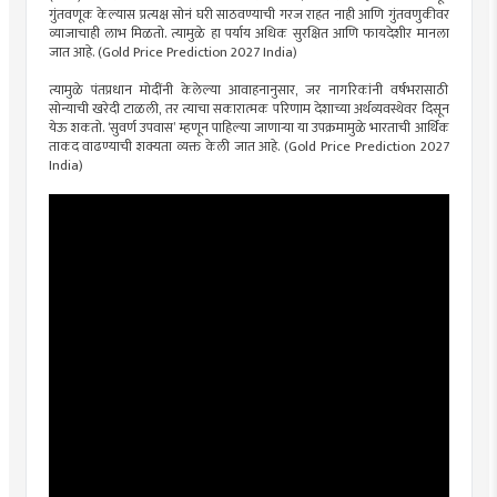
गुंतवणूक केल्यास प्रत्यक्ष सोनं घरी साठवण्याची गरज राहत नाही आणि गुंतवणुकीवर
व्याजाचाही लाभ मिळतो. त्यामुळे हा पर्याय अधिक सुरक्षित आणि फायदेशीर मानला
जात आहे. (Gold Price Prediction 2027 India)
त्यामुळे पंतप्रधान मोदींनी केलेल्या आवाहनानुसार, जर नागरिकांनी वर्षभरासाठी
सोन्याची खरेदी टाळली, तर त्याचा सकारात्मक परिणाम देशाच्या अर्थव्यवस्थेवर दिसून
येऊ शकतो. ‘सुवर्ण उपवास’ म्हणून पाहिल्या जाणाऱ्या या उपक्रमामुळे भारताची आर्थिक
ताकद वाढण्याची शक्यता व्यक्त केली जात आहे. (Gold Price Prediction 2027
India)