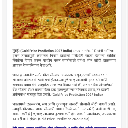
मुंबई: (Gold Price Prediction 2027 India)
पंतप्रधान नरेंद्र मोदी यांनी अमेरिका-
इराण तणावामुळे जगभरात निर्माण झालेली परिस्थिती पाहता, देशाच्या आर्थिक
स्थितीचा विचार करून परकीय चलन बचतीसाठी वर्षभर सोनं खरेदी टाळण्याचं
आवाहन देशवासियांना केलं आहे.
भारत हा जगातील सर्वात मोठा सोन्याचा आयातदार असून, दरवर्षी ७००-८०० टन
सोन्यावर कोट्यवधी रुपये खर्च होतात. ज्यामुळे चालू खात्याची तूट वाढते आणि
रुपयावर दबाव येतो. त्यामुळेच सरकारचा विश्वास आहे की, जर नागरिक सोन्याऐवजी
बँक योजना, शेअर बाजार किंवा इतर गुंतवणुकीच्या पर्यायांकडे वळले, तर देशाची
अर्थव्यवस्था मजबूत होऊ शकते. (Gold Price Prediction 2027 India)
भारतामध्ये लग्नसमारंभ, सण आणि गुंतवणूक यासाठी सोन्याची मोठी मागणी असते.
ज्यामुळे मोठ्याप्रमाणावर सोन्याची आयात केली जाती. जर खरेदी कमी झाली तर,
आयात कमी होईल, चालू खात्याचा तुटवडा कमी होऊ शकतो. त्यासोबतच, रूपयावरचा
दबावही कमी होईल. (Gold Price Prediction 2027 India)