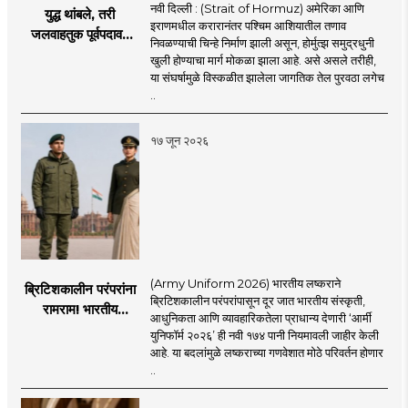
नवी दिल्ली : (Strait of Hormuz) अमेरिका आणि
युद्ध थांबले, तरी
इराणमधील करारानंतर पश्चिम आशियातील तणाव
जलवाहतुक पूर्वपदावर
निवळण्याची चिन्हे निर्माण झाली असून, होर्मुत्झ समुद्रधुनी
येण्यास होणार विलंब;
खुली होण्याचा मार्ग मोकळा झाला आहे. असे असले तरीही,
अडकलेल्या जहाजांना
या संघर्षामुळे विस्कळीत झालेला जागतिक तेल पुरवठा लगेच
कराराच्या शाश्वततेची
..
चिंता.
१७ जून २०२६
(Army Uniform 2026) भारतीय लष्कराने
ब्रिटिशकालीन परंपरांना
ब्रिटिशकालीन परंपरांपासून दूर जात भारतीय संस्कृती,
रामराम! भारतीय
आधुनिकता आणि व्यावहारिकतेला प्राधान्य देणारी ‘आर्मी
लष्कराची नवी ‘आर्मी
युनिफॉर्म २०२६’ ही नवी १७४ पानी नियमावली जाहीर केली
युनिफॉर्म २०२६’
आहे. या बदलांमुळे लष्कराच्या गणवेशात मोठे परिवर्तन होणार
नियमावली लागू
..