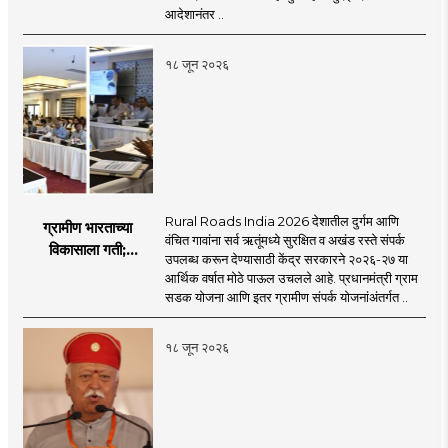
आदेशानंतर ..
१८ जून २०२६
Rural Roads India 2026 देशातील दुर्गम आणि
ग्रामीण भारताच्या
वंचित गावांना सर्व ऋतूंमध्ये सुरक्षित व अखंड रस्ते संपर्क
विकासाला गती;
उपलब्ध करून देण्यासाठी केंद्र सरकारने २०२६-२७ या
२०२६-२७ मध्ये २६
आर्थिक वर्षात मोठे पाऊल उचलले आहे. प्रधानमंत्री ग्राम
हजार किमी नव्या रस्त्यांचे
सडक योजना आणि इतर ग्रामीण संपर्क योजनांअंतर्गत ..
लक्ष्य!
१८ जून २०२६