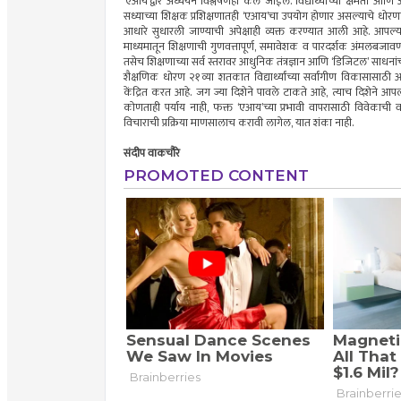
‘एआय’द्वारे अध्ययन विश्लेषणही केले जाईल. विद्यार्थ्यांच्या क्षमता 
सध्याच्या शिक्षक प्रशिक्षणातही ‘एआय’चा उपयोग होणार असल्याचे धोरण
आधारे सुधारली जाण्याची अपेक्षाही व्यक्त करण्यात आली आहे. आपल्या धो
माध्यमातून शिक्षणाची गुणवत्तापूर्ण, समावेशक व पारदर्शक अंमलबजाव
तसेच शिक्षणाच्या सर्व स्तरावर आधुनिक तंत्रज्ञान आणि ‘डिजिटल’ साधना
शैक्षणिक धोरण २१व्या शतकात विद्यार्थ्यांच्या सर्वांगीण विकासासाठ
केंद्रित करत आहे. जग ज्या दिशेने पावले टाकते आहे, त्याच दिशेने आपल
कोणताही पर्याय नाही, फक्त ‘एआय’च्या प्रभावी वापरासाठी विवेकाची 
विचाराची प्रक्रिया माणसालाच करावी लागेल, यात शंका नाही.
संदीप वाकचौरे