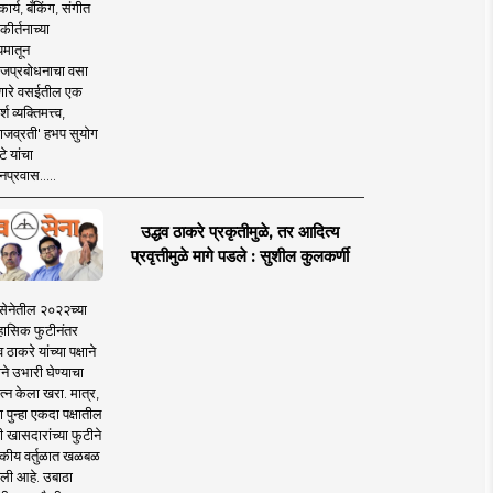
ार्य, बँकिंग, संगीत
कीर्तनाच्या
यमातून
जप्रबोधनाचा वसा
ारे वसईतील एक
श व्यक्तिमत्त्व,
ाजव्रती' हभप सुयोग
े यांचा
प्रवास.....
उद्धव ठाकरे प्रकृतीमुळे, तर आदित्य
प्रवृत्तीमुळे मागे पडले : सुशील कुलकर्णी
सेनेतील २०२२च्या
हासिक फुटीनंतर
व ठाकरे यांच्या पक्षाने
ाने उभारी घेण्याचा
त्न केला खरा. मात्र,
पुन्हा एकदा पक्षातील
 खासदारांच्या फुटीने
कीय वर्तुळात खळबळ
ली आहे. उबाठा