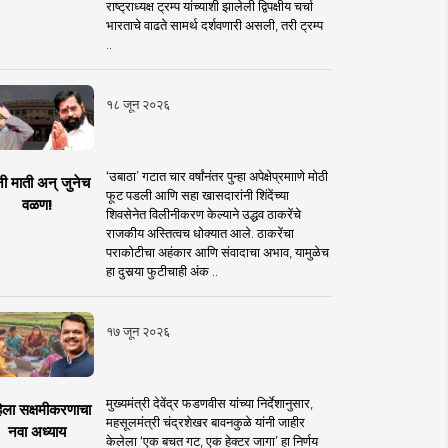
राष्ट्राध्यक्ष ट्रम्प यांच्याशी झालेली द्विपक्षीय चर्चा
भारताचे वाढते सामर्थ दर्शवणारी असली, तरी ट्रम्प
..
१८ जून २०२६
‘उबाठा’ गटात चार वर्षांनंतर पुन्हा अपेक्षेप्रमााणे मोठी
नी माती अन् जुनेच
फूट पडली आणि सहा खासदारांनी शिंदेंच्या
वळण!
शिवसेनेत विलीनीकरण केल्याने उद्धव ठाकरेंचे
राजकीय अस्तित्वच धोक्यात आले. ठाकरेंचा
पराकोटीचा अहंकार आणि संवादाचा अभाव, यामुळेच
हा दुसर्‍या फुटीचाही अंक ..
१७ जून २०२६
मुख्यमंत्री देवेंद्र फडणवीस यांच्या निर्देशानुसार,
िला सक्षमीकरणाचा
महसूलमंत्री चंद्रशेखर बावनकुळे यांनी जाहीर
नवा अध्याय
केलेला ‘एक बचत गट, एक हेक्टर जागा’ हा निर्णय