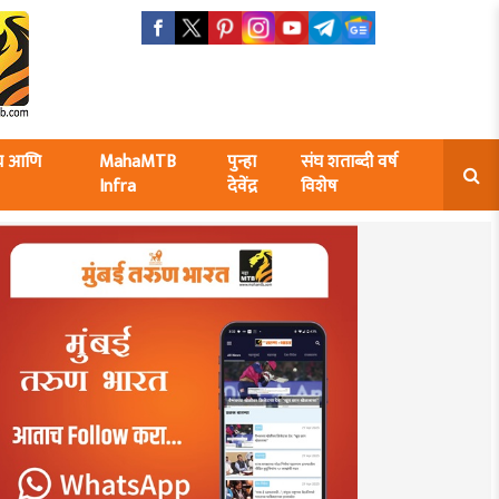
ंघ आणि
MahaMTB
पुन्हा
संघ शताब्दी वर्ष
Infra
देवेंद्र
विशेष