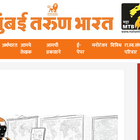
अर्थभारत
आमचे
आमची
ई-
मनोरंजन
विविध
रा.स्व.स
लेखक
प्रकाशने
पेपर
परिवार