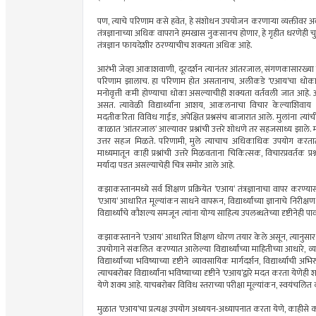
पण, त्याचे परिणाम कसे हवेत, हे संशोधन उपयोजन करणार्‍या व्यक्तीवर अवल
तंत्रज्ञानाच्या अधिक वापराने हमखास नुकसानच होणार, हे गृहीत धरणेही
तंत्रज्ञान फायदेशीर ठरण्याचीच शक्यता अधिक आहे.
आरंभी जेव्हा आकाशवाणी, दूरदर्शन त्यानंतर आंतरजाल, संगणकासारख्या सुवि
परिणाम झालाच. हा परिणाम होत असतानाच, अलीकडे ‘एआय’चा धोका अधिक 
मनोवृत्ती कमी होण्याचा धोका असल्याचीही शक्यता वर्तवली जात आहे. अर्थात,
असत. त्यावेळी विद्यार्थ्यांना आशय, आकलनाचा विचार केल्याशिवाय कोणत
मदतीकरिता विविध गाईड, अपेक्षित प्रश्नसंच बाजारात आले. मुलांना त्यांच
काळात ‘आंतरजाल’ आल्यावर प्रश्नांची उत्तरे शोधणे तर सहजसाध्य झाले. 
उत्तर सहज मिळते. परिणामी, मुले त्याचाच अधिकाधिक उपयोग करतात.
माध्यमातून काही प्रश्नांची उत्तरे मिळवताना चिकित्सक, विचारप्रवर्तक प्रश
मर्यादा पडत असल्याचेही चित्र समोर आले आहे.
कझाकस्तानमध्ये सर्व शिक्षण प्रक्रियेत ‘एआय’ तंत्रज्ञानाचा वापर करण्
‘एआय’ आधारित मूल्यांकन साधने वापरून, विद्यार्थ्यांच्या ज्ञानाचे निरीक्
विद्यार्थ्यांचे कौशल्य समजून त्यांना योग्य साहित्य उपलब्धतेच्या दृष्टीनेह
कझाकस्तानने ‘एआय’ आधारित शिक्षण धोरण तयार केले असून, त्यानुसार शिक
उपयोगाने संकलित करण्यात आलेल्या विद्यार्थ्यांच्या माहितीच्या आधारे, व
विद्यार्थ्यांच्या भविष्याच्या दृष्टीने व्यावसायिक मार्गदर्शन, विद्यार्थ्
त्याचबरोबर विद्यार्थ्यांना भविष्याच्या दृष्टीने ‘एआय’द्वारे मदत करत
येणे शक्य आहे. याचबरोबर विविध स्तराच्या परीक्षा मूल्यांकन, स्वयंचलित व्
मुळात ‘एआय’चा प्रत्यक्ष उपयोग अध्ययन-अध्यापनात करता येणे, काहीसे