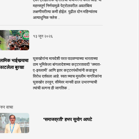
महत्त्वपूर्ण निर्णयामुळे पेट्रोलवरील अवलंबित्व
लक्षणीयरीत्या कमी होईल. पुढील दोन महिन्यांतच
अत्याधुनिक फ्लेस ..
१३ जून २०२६
घुसखोरांना मायदेशी परत पाठवण्याच्या भारताच्या
लामिक भाईचार्‍याचा
ठाम भूमिकेला बांगलादेशच्या कट्टरतावादी ‘जमात-
फाटलेला बुरखा
ए-इस्लामी’ आणि इतर कट्टरपंथीयांनी कडाडून
विरोध दर्शवला आहे. स्वतःच्याच मुस्लीम नागरिकांना
घुसखोर ठरवून, सीमेवर मानवी ढाल उभारण्याची
त्यांची वल्गना ही जागतिक ..
रुर वाचा
'समाजव्रती' हभप सुयोग आपटे