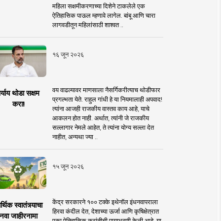
महिला सक्षमीकरणाच्या दिशेने टाकलेले एक
ऐतिहासिक पाऊल म्हणावे लागेल. बांबू आणि चारा
लागवडीतून महिलांसाठी शाश्वत ..
१६ जून २०२६
वय वाढल्यावर माणसाला नैसर्गिकरीत्याच थोडीफार
र्याय थोडा सक्षम
प्रगल्भता येते. राहुल गांधी हे या नियमालाही अपवाद!
करा!
त्यांना आजही राजकीय वास्तव काय आहे, याचे
आकलन होत नाही. अर्थात, त्यांनी जे राजकीय
सल्लागार नेमले आहेत, ते त्यांना योग्य सल्ला देत
नाहीत, अन्यथा ज्या ..
१५ जून २०२६
केंद्र सरकारने १०० टक्के इथेनॉल इंधनवापराला
्थिक स्वातंत्र्याचा
हिरवा कंदील देत, देशाच्या ऊर्जा आणि कृषिक्षेत्रात
नवा जाहीरनामा
एका ऐतिहासिक क्रांतीची पायाभरणी केली आहे. या