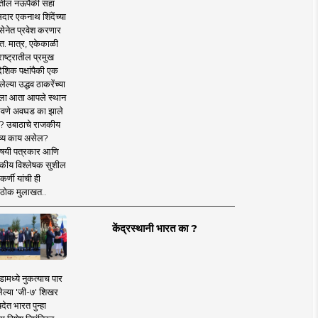
तील नऊपैकी सहा
दार एकनाथ शिंदेंच्या
सेनेत प्रवेश करणार
त. मात्र, एकेकाळी
ाष्ट्रातील प्रमुख
देशिक पक्षांपैकी एक
ल्या उद्धव ठाकरेंच्या
षाला आता आपले स्थान
वणे अवघड का झाले
? उबाठाचे राजकीय
ष्य काय असेल?
िषयी पत्रकार आणि
कीय विश्लेषक सुशील
र्णी यांची ही
ठोक मुलाखत..
केंद्रस्थानी भारत का ?
ामध्ये नुकत्याच पार
ेल्या 'जी-७' शिखर
देत भारत पुन्हा