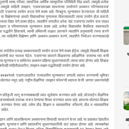
लांची भाषा, परिसर, सामाजिक-आर्थिक-सांस्कृतिक परिस्थिती भिन्न असते. त्यामुळे प्रत्येक
यामुळे माहिती तंत्रज्ञान, ‘एआय’सारख्या साधनांच्या उपयोगाने अध्यापन परिणामकारक
पनासाठी ‘एआय’चा उपयोग करता येणे शक्य आहे. किंबहुना, मूल्यमापन केल्यानंतर जी माहिती
या विश्लेषणाच्या आधारे विद्यार्थ्यांच्या गुणात्मक विकासासाठी त्याचा उपयोग होऊ शकतो.
ध्ययनाला दिशा देणे शक्य होईल. त्यादृष्टीने जगातील अनेक देश ‘एआय’चा उपयोग करू पाहात
षण व परिमाणात्मक मूल्यमापन शक्य आहे. प्रत्येक विद्यार्थ्यास वैयक्तिक स्वरूपातले
णत्या पद्धतीने शिकवावे, त्याची अभिरुची लक्षात आल्याने त्यादृष्टीने अनुभवांची रचना करणे
 त्या माहितीचे विश्लेषण आणि अध्ययन-अध्यापन करणे, त्यादृष्टीने नियोजन करण्यासारखे
ा वर्गातील प्रत्यक्ष अध्यापनासाठी उपयोग करता येणे शक्य होईल. त्यामुळे विद्यार्थी-शिक्षक
प
त्तेची वाट चालता येईल. ‘एआय’च्या वापराने शिक्षकांचा अशैक्षणिक कामाचा भार कमी
ंच्या मूल्यांकन व व्यक्तिगत अध्ययन प्रक्रिया सुधारण्यासाठी त्याचा वापर होणार आहे. शिक्षक
रियेतही माहितीआधारित, तंत्रज्ञान-सक्षम पद्धतीचाही उपयोग होणार आहे.
ण २०२०’
मध्ये ‘एआय’आधारित ‘राज्यस्तरीय मूल्यमापन’ प्रणाली स्थापन करण्याची भूमिका
 धोरणात नमूद आहे. ‘राष्ट्रीय शैक्षणिक तंत्रज्ञान फोरम’ची स्थापना केली जाणार असल्याचेही
ण प्रतिकृती लागू करण्याबाबतही त्यात सूतोवाच करण्यात आले आहे. ऑनलाईन शैक्षणिक
शिकभाषांमध्ये उपलब्ध करून देण्याचा विचार करण्यात आला आहे. आपल्या धोरणात शिक्षक
वारेच करण्यात येणार आहे. तसेच प्रौढ शिक्षण व व्यावसायिक कौशल्ये, प्रौढ व व्यावसायिक
र आहेत.
ुपदेशन आणि आंतरक्रियात्म अध्यापनाचा विचारही सरकारने केला आहे. या प्रवासात देशातील
आर
रीक्षण, मूल्यांकन आणि प्रशासकीय सुधारणांसाठीची वाट प्रशस्त होणार आहे. त्याचबरोबर