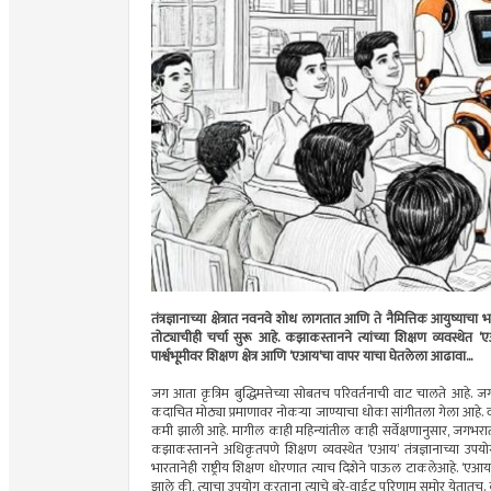
तंत्रज्ञानाच्या क्षेत्रात नवनवे शोध लागतात आणि ते नैमित्तिक आयुष्याच
तोट्याचीही चर्चा सुरू आहे. कझाकस्तानने त्यांच्या शिक्षण व्यवस्थ
पार्श्वभूमीवर शिक्षण क्षेत्र आणि ‘एआय’चा वापर याचा घेतलेला आढावा...
जग आता कृत्रिम बुद्धिमत्तेच्या सोबतच परिवर्तनाची वाट चालते आहे. जगात
कदाचित मोठ्या प्रमाणावर नोकर्‍या जाण्याचा धोका सांगीतला गेला आहे. वर्तम
कमी झाली आहे. मागील काही महिन्यांतील काही सर्वेक्षणानुसार, जगभरात प
कझाकस्तानने अधिकृतपणे शिक्षण व्यवस्थेत ‘एआय’ तंत्रज्ञानाच्या उ
भारतानेही राष्ट्रीय शिक्षण धोरणात त्याच दिशेने पाऊल टाकलेआहे. ‘एआ
झाले की, त्याचा उपयोग करताना त्याचे बरे-वाईट परिणाम समोर येतातच. 