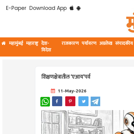
E-Paper
Download App
महामुंबई
महाराष्ट्र
देश-
राजकारण
पर्यावरण
अग्रलेख
संपादकीय
विदेश
शिक्षणक्षेत्रातील ‘एआय’पर्व
11-May-2026
WhatsApp