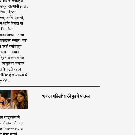
 विशेष निमंत्रित
 म्हणून सहभागी झाला.
िका, ब्रिटन,
न्स, जर्मनी, इटली,
न आणि कॅनडा या
 विकसित
व्यवस्थांच्या गटाचा
त सदस्य नसला, तरी
या काही वर्षांपासून
ताला सातत्याने
त्रित करण्यात येत
 त्यामुळे या मंचावर
ाचे वाढते महत्त्व
रेखित होत असल्याचे
न येते...
'एकल महिलां'साठी पुढचे पाऊल
क्त राष्ट्रसंघाने
ित केलेला दि. २३
हा 'आंतरराष्ट्रीय
ा दिन' संपूर्ण