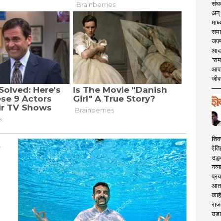
संघक
अन् 
माध्
समा
जपण
आदर्
'सम
आपट
जीवन
शिव
ऐति
उद्ध
नव्य
प्रय
आता 
काही
राज
उडा