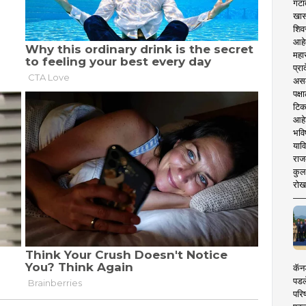
गटा
खास
शिव
आहे
महार
प्रा
असले
पक्
टिक
आहे
भवि
याव
राज
कुलक
रोख
कॅनड
पडल
परिष