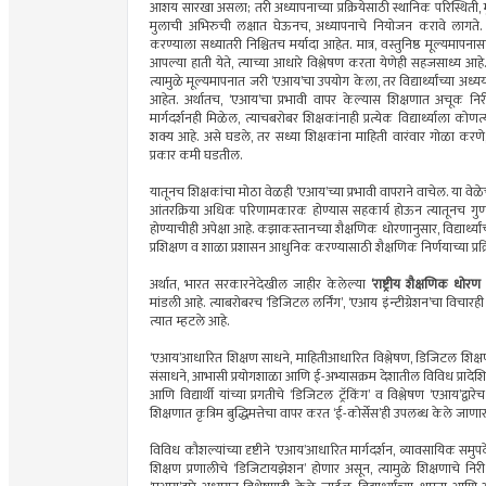
आशय सारखा असला; तरी अध्यापनाच्या प्रक्रियेसाठी स्थानिक परिस्थिती, मु
मुलाची अभिरुची लक्षात घेऊनच, अध्यापनाचे नियोजन करावे लागते. त्
करण्याला सध्यातरी निश्चितच मर्यादा आहेत. मात्र, वस्तुनिष्ठ मूल्यमा
आपल्या हाती येते, त्याच्या आधारे विश्लेषण करता येणेही सहजसाध्य आहे. 
त्यामुळे मूल्यमापनात जरी ‘एआय’चा उपयोग केला, तर विद्यार्थ्यांच्या अ
आहेत. अर्थातच, ‘एआय’चा प्रभावी वापर केल्यास शिक्षणात अचूक निरीक्
मार्गदर्शनही मिळेल, त्याचबरोबर शिक्षकांनाही प्रत्येक विद्यार्थ्याला को
शक्य आहे. असे घडले, तर सध्या शिक्षकांना माहिती वारंवार गोळा करणे,
प्रकार कमी घडतील.
यातूनच शिक्षकांचा मोठा वेळही ‘एआय’च्या प्रभावी वापराने वाचेल. या वेळेच
आंतरक्रिया अधिक परिणामकारक होण्यास सहकार्य होऊन त्यातूनच गुणव
होण्याचीही अपेक्षा आहे. कझाकस्तानच्या शैक्षणिक धोरणानुसार, विद्यार्थ्या
प्रशिक्षण व शाळा प्रशासन आधुनिक करण्यासाठी शैक्षणिक निर्णयाच्या प्रक्
अर्थात, भारत सरकारनेदेखील जाहीर केलेल्या
‘राष्ट्रीय शैक्षणिक धोर
मांडली आहे. त्याबरोबरच ‘डिजिटल लर्निंग’, ‘एआय इंन्टीग्रेशन’चा विचारही
त्यात म्हटले आहे.
‘एआय’आधारित शिक्षण साधने, माहितीआधारित विश्लेषण, डिजिटल शिक्ष
संसाधने, आभासी प्रयोगशाळा आणि ई-अभ्यासक्रम देशातील विविध प्रादे
आणि विद्यार्थी यांच्या प्रगतीचे ‘डिजिटल ट्रॅकिंग’ व विश्लेषण ‘एआय’द्
शिक्षणात कृत्रिम बुद्धिमत्तेचा वापर करत ‘ई-कोर्सेस’ही उपलब्ध केले जाणा
विविध कौशल्यांच्या दृष्टीने ‘एआय’आधारित मार्गदर्शन, व्यावसायिक सम
शिक्षण प्रणालीचे ‘डिजिटायझेशन’ होणार असून, त्यामुळे शिक्षणाचे नि