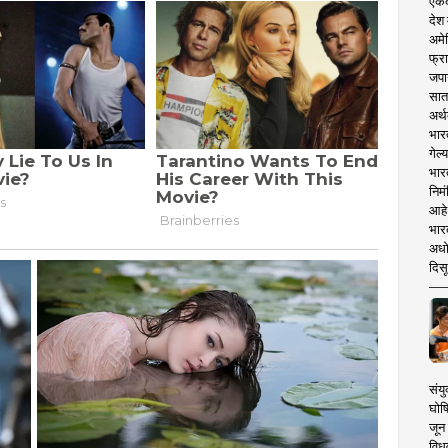
एकदा
देश
अमेर
फ्रा
जपा
सात
अर्थ
भार
गेल्
भार
निमं
आहे.
भारत
अधो
दिसू
संयु
घोष
जून 
विधव