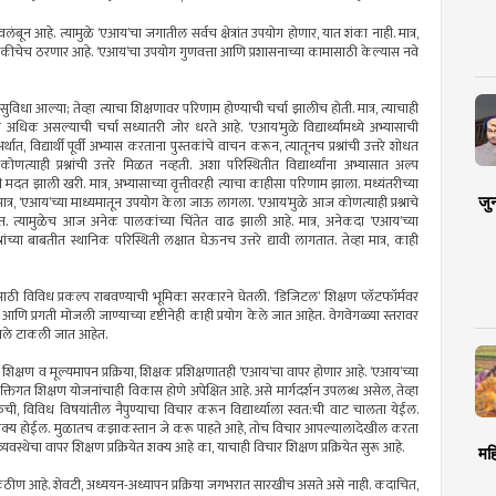
ंबून आहे. त्यामुळे ‘एआय’चा जगातील सर्वच क्षेत्रांत उपयोग होणार, यात शंका नाही. मात्र,
 चुकीचेच ठरणार आहे. ‘एआय’चा उपयोग गुणवत्ता आणि प्रशासनाच्या कामासाठी केल्यास नवे
धा आल्या; तेव्हा त्याचा शिक्षणावर परिणाम होण्याची चर्चा झालीच होती. मात्र, त्याचाही
असल्याची चर्चा सध्यातरी जोर धरते आहे. ‘एआय’मुळे विद्यार्थ्यांमध्ये अभ्यासाची
 विद्यार्थी पूर्वी अभ्यास करताना पुस्तकांचे वाचन करून, त्यातूनच प्रश्नांची उत्तरे शोधत
्याही प्रश्नांची उत्तरे मिळत नव्हती. अशा परिस्थितीत विद्यार्थ्यांना अभ्यासात अल्प
ी मदत झाली खरी. मात्र, अभ्यासाच्या वृत्तीवरही त्याचा काहीसा परिणाम झाला. मध्यंतरीच्या
जु
मात्र, ‘एआय’च्या माध्यमातून उपयोग केला जाऊ लागला. ‘एआय’मुळे आज कोणत्याही प्रश्नाचे
 त्यामुळेच आज अनेक पालकांच्या चिंतेत वाढ झाली आहे. मात्र, अनेकदा ‘एआय’च्या
्नांच्या बाबतीत स्थानिक परिस्थिती लक्षात घेऊनच उत्तरे द्यावी लागतात. तेव्हा मात्र, काही
यासाठी विविध प्रकल्प राबवण्याची भूमिका सरकारने घेतली. ‘डिजिटल’ शिक्षण प्लॅटफॉर्मवर
षण आणि प्रगती मोजली जाण्याच्या दृष्टीनेही काही प्रयोग केले जात आहेत. वेगवेगळ्या स्तरावर
ी पावले टाकली जात आहेत.
्षण व मूल्यमापन प्रक्रिया, शिक्षक प्रशिक्षणातही ‘एआय’चा वापर होणार आहे. ‘एआय’च्या
्यक्तिगत शिक्षण योजनांचाही विकास होणे अपेक्षित आहे. असे मार्गदर्शन उपलब्ध असेल, तेव्हा
याची अभिरुची, विविध विषयांतील नैपुण्याचा विचार करून विद्यार्थ्याला स्वत:ची वाट चालता येईल.
ा येणेही शक्य होईल. मुळातच कझाकस्तान जे करू पाहते आहे, तोच विचार आपल्यालादेखील करता
यवस्थेचा वापर शिक्षण प्रक्रियेत शक्य आहे का, याचाही विचार शिक्षण प्रक्रियेत सुरू आहे.
मह
 कठीण आहे. शेवटी, अध्ययन-अध्यापन प्रक्रिया जगभरात सारखीच असते असे नाही. कदाचित,