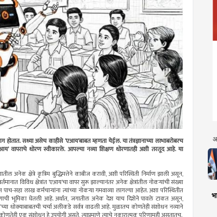
अ
ा भाग होतात. सध्या असेच काहीसे ‘एआय’बाबत म्हणता येईल. या तंत्रज्ञानाच्या लाभाबरोबरच
ेत ‘एआय’ वापराचे धोरण स्वीकारले. आपल्या नव्या शिक्षण धोरणातही अशी तरतूद आहे. या
ील अनेक क्षेत्रे कृत्रिम बुद्धिमत्तेने काबीज करावी, अशी परिस्थिती निर्माण झाली असून,
ानात विविध क्षेत्रांत ‘एआय’चा वापर सुरू झाल्यानंतर अनेक क्षेत्रांतील नोकर्‍यांची संख्या
ाच-सहा लाख कर्मचार्‍यांना त्यांच्या नोकर्‍या गमवाव्या लागल्या आहेत. अशा परिस्थितीत
भा
पयोगाची भूमिका घेतली आहे. अर्थात, जगातील अनेक देश याच दिशेने पावले टाकत असून,
य’च्या धोक्याबाबतची चर्चा अलीकडे सर्वत्र वाढली आहे. मुळातच कोणतेही संशोधन नव्याने
कोणतेही एक संशोधन हे उपयोगी असते, त्याप्रमाणे त्याचे नकारात्मक परिणामही असतातच.