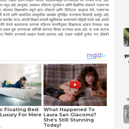
आणि आवडी लक्षात घेऊन शिक्षण अधिक विद्यार्थीभिमुख करण्यावरही भर देण्यात येणार आहे.
ात नमूद आहे. त्यानुसार, अध्यापन कौशल्य, मूल्यांकन आणि शैक्षणिक संसाधने ‘एआय’च्या
रणात विद्यार्थ्यांना संपूर्ण ज्ञान, कौशल्ये आणि ‘डिजिटल’ साक्षरता देणे, ‘एआय’च्या
णी करणे आणि सामाजिक-सांस्कृतिक समावेश सुनिश्चित करण्याचा विचारही अंतर्भूत आहे.
ंचा समावेश करत, आपली शिक्षण प्रणाली बहुविषयक बनवण्याचे उद्दिष्टही ठेवले आहे. आपले
ी आणि वेगाने बदलणार्‍या जगाच्या कौशल्य मागणीनुसार, शिक्षणाला आकार देण्यावर लक्ष
ा प्रवास सुरू करण्याच्या दृष्टीनेही धोरणात विचार करण्यात आला आहे. या नव्या वाटांना
वाट निर्माण करण्याचे आव्हान पेलावे लागणार आहे. ‘एआय’ माहिती पुरवेल. पण, विवेकी
इस्
ज