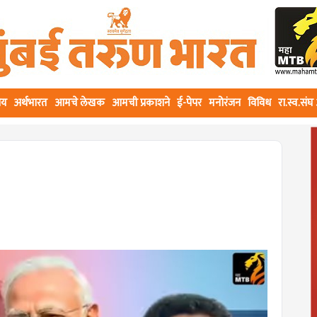
ीय
अर्थभारत
आमचे लेखक
आमची प्रकाशने
ई-पेपर
मनोरंजन
विविध
रा.स्व.सं