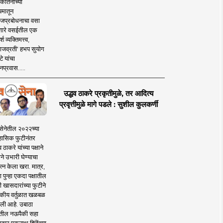
कीर्तनाच्या
यमातून
जप्रबोधनाचा वसा
ारे वसईतील एक
श व्यक्तिमत्त्व,
ाजव्रती' हभप सुयोग
े यांचा
प्रवास.....
उद्धव ठाकरे प्रकृतीमुळे, तर आदित्य
प्रवृत्तीमुळे मागे पडले : सुशील कुलकर्णी
सेनेतील २०२२च्या
हासिक फुटीनंतर
व ठाकरे यांच्या पक्षाने
ाने उभारी घेण्याचा
त्न केला खरा. मात्र,
पुन्हा एकदा पक्षातील
 खासदारांच्या फुटीने
कीय वर्तुळात खळबळ
ली आहे. उबाठा
तील नऊपैकी सहा