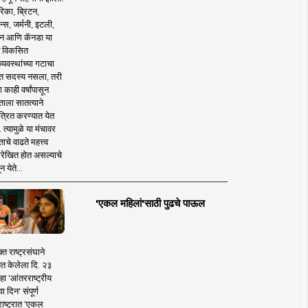
िका, ब्रिटन,
न्स, जर्मनी, इटली,
न आणि कॅनडा या
 विकसित
व्यवस्थांच्या गटाचा
त सदस्य नसला, तरी
या काही वर्षांपासून
ताला सातत्याने
त्रित करण्यात येत
 त्यामुळे या मंचावर
ाचे वाढते महत्त्व
रेखित होत असल्याचे
न येते...
'एकल महिलां'साठी पुढचे पाऊल
क्त राष्ट्रसंघाने
ित केलेला दि. २३
हा 'आंतरराष्ट्रीय
ा दिन' संपूर्ण
राष्ट्रात 'एकल