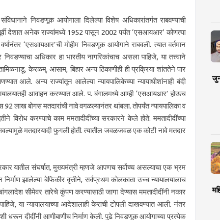
संविधानाने निवडणूक आयोगाला दिलेल्या विशेष अधिकारांतर्गत राबवण्याची
र्वी देशात अनेक राज्यांमध्ये 1952 पासून 2002 पर्यंत ‘एसआयआर’ कोणत्या
24 वर्षांनंतर ‘एसआयआर’ची मोहीम निवडणूक आयोगाने राबवली. त्यात वर्तमान
निवडण्याचा अधिकार हा भारतीय नागरिकांचाच असला पाहिजे, या तत्त्वाने
िळनाडू, केरळम्, आसाम, बिहार अन्य ठिकाणीही ही प्रक्रिया शांततेने पार
जु
णण्यात आले. अन्य राज्यांतून आलेल्या न्यायपालिकेच्या न्यायाधीशांनाही बंदी
्यायालयातही आवाहन करण्यात आले. प. बंगालमध्ये आम्ही ‘एसआयआर’ होऊच
स 92 लाख बोगस मतदारांची नावे वगळल्यानंतर थांबला. तोपर्यंत न्यायपालिका व
ीने विरोध करण्याचे काम ममतादीदींच्या सरकारने केले होते. ममतादीदींच्या
घुसवल्यामुळे मतदारयादी फुगली होती. त्यातील जवळजवळ एक कोटी नावे मतदार
य सरकार यातील संघर्षात, मुख्यमंत्री म्हणजे आपणच सर्वोच्च असल्याचा एक भ्रम
ून निर्माण झालेल्या बेफिकीर वृत्तीने, सर्वप्रथम कोलकाता उच्च न्यायालयालाच
मह
बांगलादेश सीमेवर तारेचे कुंपण करण्यासाठी जागा देण्यास ममतादीदींनी नकार
ा पाहिजे, या न्यायालयाच्या आदेशालाही केराची टोपली दाखवण्यात आली. नंतर
ाशी धरून दीदींनी आणीबाणीच निर्माण केली. पुढे निवडणूक आयोगाच्या प्रत्येक