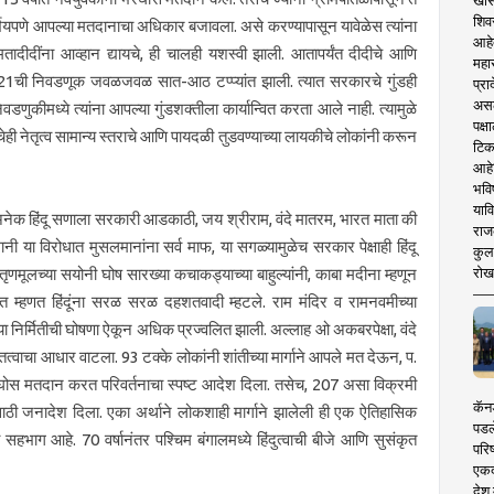
खास
शिव
्भयपणे आपल्या मतदानाचा अधिकार बजावला. असे करण्यापासून यावेळेस त्यांना
आहे
तादीदींना आव्हान द्यायचे, ही चालही यशस्वी झाली. आतापर्यंत दीदीचे आणि
महार
ते. 2021ची निवडणूक जवळजवळ सात-आठ टप्प्यांत झाली. त्यात सरकारचे गुंडही
प्रा
असले
निवडणुकीमध्ये त्यांना आपल्या गुंडशक्तीला कार्यान्वित करता आले नाही. त्यामुळे
पक्
ांचेही नेतृत्व सामान्य स्तराचे आणि पायदळी तुडवण्याच्या लायकीचे लोकांनी करून
टिक
आहे
भवि
याव
 अनेक हिंदू सणाला सरकारी आडकाठी, जय श्रीराम, वंदे मातरम, भारत माता की
राज
नी या विरोधात मुसलमानांना सर्व माफ, या सगळ्यामुळेच सरकार पेक्षाही हिंदू
कुलक
रोख
तृणमूलच्या सयोनी घोष सारख्या कचाकड्याच्या बाहुल्यांनी, काबा मदीना म्हणून
हणत म्हणत हिंदूंना सरळ सरळ दहशतवादी म्हटले. राम मंदिर व रामनवमीच्या
्या निर्मितीची घोषणा ऐकून अधिक प्रज्वलित झाली. अल्लाह ओ अकबरपेक्षा, वंदे
ित्वाचा आधार वाटला. 93 टक्के लोकांनी शांतीच्या मार्गाने आपले मत देऊन, प.
 भरघोस मतदान करत परिवर्तनाचा स्पष्ट आदेश दिला. तसेच, 207 असा विक्रमी
कॅनड
ी जनादेश दिला. एका अर्थाने लोकशाही मार्गाने झालेली ही एक ऐतिहासिक
पडल
ा सहभाग आहे. 70 वर्षानंतर पश्चिम बंगालमध्ये हिंदुत्वाची बीजे आणि सुसंकृत
परिष
एकदा
देश