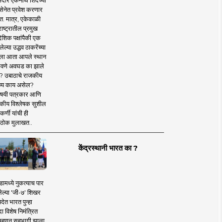
दार एकनाथ शिंदेंच्या
सेनेत प्रवेश करणार
त. मात्र, एकेकाळी
ाष्ट्रातील प्रमुख
देशिक पक्षांपैकी एक
ल्या उद्धव ठाकरेंच्या
षाला आता आपले स्थान
वणे अवघड का झाले
? उबाठाचे राजकीय
ष्य काय असेल?
िषयी पत्रकार आणि
कीय विश्लेषक सुशील
र्णी यांची ही
ठोक मुलाखत..
केंद्रस्थानी भारत का ?
ामध्ये नुकत्याच पार
ेल्या 'जी-७' शिखर
देत भारत पुन्हा
 विशेष निमंत्रित
 म्हणून सहभागी झाला.