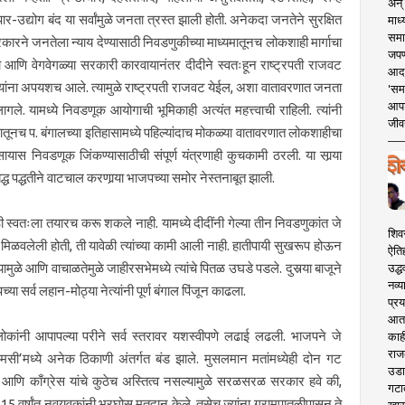
अन् 
ापार-उद्योग बंद या सर्वांमुळे जनता त्रस्त झाली होती. अनेकदा जनतेने सुरक्षित
माध्
समा
रकारने जनतेला न्याय देण्यासाठी निवडणुकीच्या माध्यमातूनच लोकशाही मार्गाचा
जपण
णि वेगवेगळ्या सरकारी कारवायानंतर दीदीने स्वतःहून राष्ट्रपती राजवट
आदर्
ीत त्यांना अपयशच आले. त्यामुळे राष्ट्रपती राजवट येईल, अशा वातावरणात जनता
'सम
आपट
ले. यामध्ये निवडणूक आयोगाची भूमिकाही अत्यंत महत्त्वाची राहिली. त्यांनी
जीवन
तूनच प. बंगालच्या इतिहासामध्ये पहिल्यांदाच मोकळ्या वातावरणात लोकशाहीचा
ायास निवडणूक जिंकण्यासाठीची संपूर्ण यंत्रणाही कुचकामी ठरली. या सार्‍या
 पद्धतीने वाटचाल करणार्‍या भाजपच्या समोर नेस्तनाबूत झाली.
 स्वतःला तयारच करू शकले नाही. यामध्ये दीदींनी गेल्या तीन निवडणुकांत जे
शिव
िळवलेली होती, ती यावेळी त्यांच्या कामी आली नाही. हातीपायी सुखरूप होऊन
ऐति
उद्ध
यामुळे आणि वाचाळतेमुळे जाहीरसभेमध्ये त्यांचे पितळ उघडे पडले. दुसर्‍या बाजूने
नव्य
या सर्व लहान-मोठ्या नेत्यांनी पूर्ण बंगाल पिंजून काढला.
प्रय
आता 
‍या लोकांनी आपापल्या परीने सर्व स्तरावर यशस्वीपणे लढाई लढली. भाजपने जे
काही
राज
‘टीएमसी’मध्ये अनेक ठिकाणी अंतर्गत बंड झाले. मुसलमान मतांमध्येही दोन गट
उडा
पार्टी आणि काँग्रेस यांचे कुठेच अस्तित्व नसल्यामुळे सरळसरळ सरकार हवे की,
गटा
5 वर्षांत नवयुवकांनी भरघोस मतदान केले. तसेच ज्यांना ग्रामपातळीपासून ते