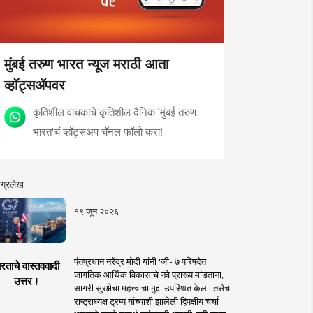
मुंबई तरुण भारत न्यूज मराठी आता
व्हॉट्सॲपवर
कृतिशील वाचकांचे कृतिशील दैनिक 'मुंबई तरुण
भारत'चं व्हॉट्सअप चॅनल फॉलो करा!
ग्रलेख
१९ जून २०२६
पंतप्रधान नरेंद्र मोदी यांनी 'जी- ७ परिषदेत
रताचे वास्तववादी
जागतिक आर्थिक विकासाचे नवे प्रारूप मांडताना,
उत्तर !
सागरी सुरक्षेचा महत्त्वाचा मुद्दा उपस्थित केला. तसेच
राष्ट्राध्यक्ष ट्रम्प यांच्याशी झालेली द्विपक्षीय चर्चा