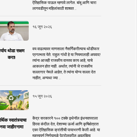
ऐतिहासिक पाऊल म्हणावे लागेल. बांबू आणि चारा
लागवडीतून महिलांसाठी शाश्वत ..
१६ जून २०२६
वय वाढल्यावर माणसाला नैसर्गिकरीत्याच थोडीफार
र्याय थोडा सक्षम
प्रगल्भता येते. राहुल गांधी हे या नियमालाही अपवाद!
करा!
त्यांना आजही राजकीय वास्तव काय आहे, याचे
आकलन होत नाही. अर्थात, त्यांनी जे राजकीय
सल्लागार नेमले आहेत, ते त्यांना योग्य सल्ला देत
नाहीत, अन्यथा ज्या ..
१५ जून २०२६
केंद्र सरकारने १०० टक्के इथेनॉल इंधनवापराला
्थिक स्वातंत्र्याचा
हिरवा कंदील देत, देशाच्या ऊर्जा आणि कृषिक्षेत्रात
नवा जाहीरनामा
एका ऐतिहासिक क्रांतीची पायाभरणी केली आहे. या
महत्त्वपूर्ण निर्णयामुळे पेट्रोलवरील अवलंबित्व