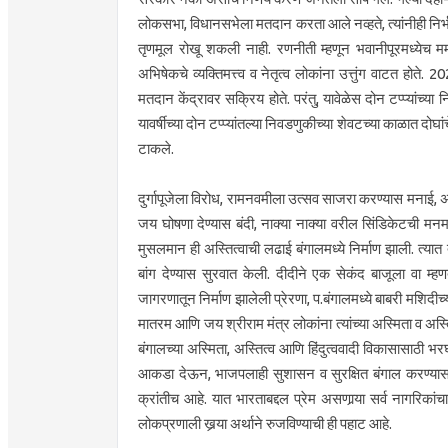
लोकसभा, विधानसभेला मतदान करता आले नव्हते, त्यांनीही निर
तृणमूल रोखू शकली नाही. रणनीती म्हणून भवानीपूरमध्येच मम
अभिषेकचे व्यक्तिमत्त्व व नेतृत्व लोकांना उत्तुंग वाटत हो
मतदान केंद्रावर सक्रिय होते. परंतु, यावेळेस दोन टप्प्यांच्या 
यावर्षीच्या दोन टप्प्यांतल्या निवडणुकीच्या शेवटच्या काळात दोघ
टाकले.
दुर्गापूजेला विरोध, रामनवमीला उत्सव साजरा करण्यास मनाई,
जय घोषणा देण्यास बंदी, नाक्या नाक्या वरील सिंडिकेटची मनमा
मुसलमान ही अस्तित्वाची लढाई बंगालमध्ये निर्माण झाली. त्यात 
बांग देण्यास सुरवात केली. दीदीने एक सेकंद बाजूला वा म्
जागरणातून निर्माण झालेली प्रेरणा, प.बंगालमध्ये बाबरी मशिदीच
मातरम आणि जय श्रीराम मंत्र लोकांना त्यांच्या अस्मिता व अस्त
बंगालच्या अस्मिता, अस्तित्व आणि हिंदुत्ववादी विकासासाठी
आकडा देऊन, भाजपलाही सुशासन व सुरक्षित बंगाल करण्यासाठ
क्रांतीच आहे. यात भारताबद्दल प्रेम असणार्‍या सर्व नागरिकांच
लोकप्रणाली खर्‍या अर्थाने रुजविण्याची ही पहाट आहे.