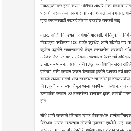
निवडणुकीनंतर हत्या करून भीतीच्या आधारे सत्ता बळकावण्यात आ
पारदर्शी सरकारच्या कारभाराची अपेक्षा असते; त्याच मंत्रालया
पुन्हा बनवण्यासाठी बेकायदेशीरपणे राजरोस वापरली जाई.
मात्र, यावेळी निवडणूक आयोगाने पारदर्शी, भीतिमुक्त व नि
निवडणूक प्रक्रिया 100 टक्के सुरक्षित आणि शांततेत पार पाडण्
सुयोग्य पद्धतीने राबवण्यासाठी केंद्र स्तरावरील सरकारी अधिका
अपेक्षित किंवा स्वायत्त संस्थेच्या अखत्यारित येणारे सर्व अध
झाला. यामध्ये ममता सरकार निवडणूक आयोगाशीच लढत राहिले आ
पोहोचणे आणि मतदान करून घेण्याच्या दृष्टीने पक्षाच्या सर्व कार्
यामध्ये सज्जनशक्ती आणि संघविचार संघटनेनेही विकसनशील सरक
निवडणुकीच्या काळात दिसून आला. यावर्षी भाजपच्या मतदान केंद्रावर
टप्प्यातील मतदान 92 टक्क्यांच्या आसपास झाले. त्यावेळी ममता
होते.
चौथे आणि महत्त्वाचे वैशिष्ट्य म्हणजे बंगालमधील आणीबाणीस
विरोधात आवाज उठवणार्‍या लोकांचे नुकसान झालेले आहे. काही
सरकार चालवण्याची कोणतीही अपेक्षा ममता सरकारकडून उरली 