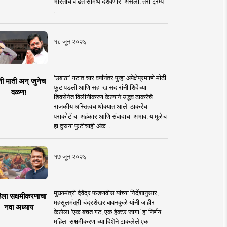
भारताचे वाढते सामर्थ दर्शवणारी असली, तरी ट्रम्प
..
१८ जून २०२६
‘उबाठा’ गटात चार वर्षांनंतर पुन्हा अपेक्षेप्रमााणे मोठी
नी माती अन् जुनेच
फूट पडली आणि सहा खासदारांनी शिंदेंच्या
वळण!
शिवसेनेत विलीनीकरण केल्याने उद्धव ठाकरेंचे
राजकीय अस्तित्वच धोक्यात आले. ठाकरेंचा
पराकोटीचा अहंकार आणि संवादाचा अभाव, यामुळेच
हा दुसर्‍या फुटीचाही अंक ..
१७ जून २०२६
मुख्यमंत्री देवेंद्र फडणवीस यांच्या निर्देशानुसार,
िला सक्षमीकरणाचा
महसूलमंत्री चंद्रशेखर बावनकुळे यांनी जाहीर
नवा अध्याय
केलेला ‘एक बचत गट, एक हेक्टर जागा’ हा निर्णय
महिला सक्षमीकरणाच्या दिशेने टाकलेले एक