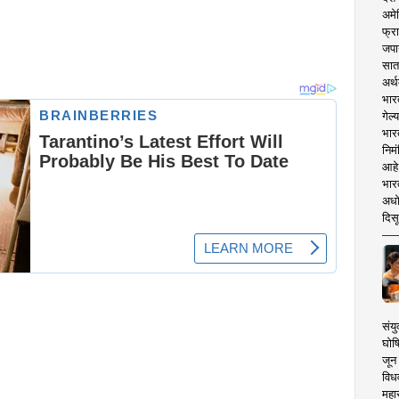
अमेर
फ्रा
जपा
सात
अर्थ
भार
गेल्
भार
निमं
आहे.
भारत
अधो
दिसू
संयु
घोष
जून 
विधव
महा