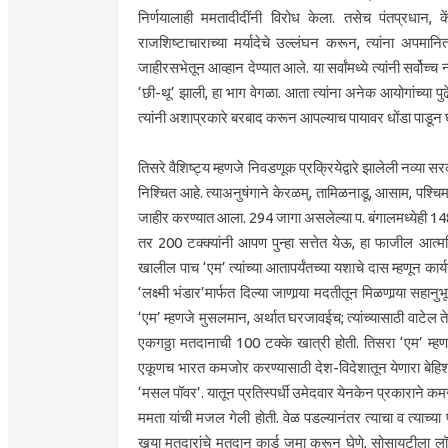
निर्णयालाही ममतादीदींनी विरोध केला. तसेच पंतप्रधान, के
राजशिष्टाचाराच्या मर्यादेचे उल्लंघन करून, त्यांना अपमा
जाहीरसभेतून आव्हान देण्यात आले. या सर्वांमध्ये त्यांनी सर्वोच्च
‘छी-थू’ झाली, हा भाग वेगळा. आता त्यांना अनेक आयोगांच्या पु
त्यांनी अशाप्रकारे बरबाद करून आपल्याच पायावर धोंडा पाडून 
तिसरे वैशिष्ट्य म्हणजे निवडणूक प्रक्रियेद्वारे झालेली नव्या स
निश्चित आहे. त्याअनुषंगाने केरळम्, तामिळनाडू, आसाम, पश्चिम
जाहीर करण्यात आला. 294 जागा असलेल्या प. बंगालमध्येही 1
तर 200 टक्क्यांनी आपण पुन्हा सत्तेत येऊ, हा फाजील आत्मव
खालील पाच ‘एम’ त्यांच्या आतापर्यंतच्या यशाचे दास म्हणून कार
‘लक्ष्मी भंडार’मार्फत दिल्या जाणार्‍या मदतीतून मिळणार्‍या सहा
‘एम’ म्हणजे मुसलमान, अर्थात घरजावईच; त्यांच्यासाठी वाटेल त
एकगठ्ठा मतदानाची 100 टक्के खात्री होती. तिसरा ‘एम’ म्हणज
एकूणच भारत कमजोर करण्यासाठी देश-विदेशातून येणारा बेहिशोब
‘मसल पॉवर’. यातून प्रतिस्पर्धी उमेदवार येनकेन प्रकाराने कमज
ममता यांची मजल गेली होती. वेळ पडल्यानंतर त्याचा व त्याच्या प
खर्‍या मतदारांचे मतदान कार्ड जमा करून घेणे, सोसायटीला ल