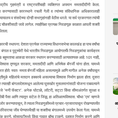
ंद्रीय गृहमंत्री व राष्ट्रपतींचाही व्यक्तिगत अपमान ममतादीदींनी केला.
नित करण्यासाठी कारस्थाने रचली गेली व त्यांच्या संविधानिक अधिकारालाही
 न्यायालय व संसदेच्या दोन्ही सभागृहांनाही वेठीस धरले. या सर्व प्रकरणात त्यांची
ढे चौकशीसाठी जावे लागेल. त्याहीपेक्षा प्रत्यक्ष निवडणूक काळात आपली शक्ती
घेतला.
प
रकारची स्थापना. देशात प्रत्येक राज्याच्या विधानसभेचा कालखंड हा पाच वर्षांचा
 बंगाल व पुदुच्चेरी येथे भारतीय निवडणूक आयोगातर्फे निवडणुकांचा कार्यक्रम
48 बहुमताचा आकडा सरकार स्थापन करण्यासाठी अत्यावश्यक आहे. 101 नाही,
िश्वास तृणमूल सरकार, ममतादीदी आणि अभिषेक बॅनर्जी यांना होता. यामध्ये
्यरत होते. स्वतः ममता बॅनर्जी महिला असल्यामुळे आणि मागील अनेक वर्षांपासून
नुभूतीमुळे महिलांचे मतदान हक्काचे असल्याचा विश्वास निर्माण झाला होता. दुसरा
े! त्यातही बांगलादेशामधून आलेल्या घुसखोर मुसलमानांसाठी योजना राबवल्याने
े ‘मनी फॅक्टर’. अनेक घोटाळे, लॉटरी, सट्टा किंवा सीमाअंतर्गत सुरक्षा व
ी पैसा आणि त्यातून वाटेल ते जिंकू, हा अतिआत्मविश्वास. चौथा ‘एम’ म्हणजे
आर
ोर करण्यापासून, ते त्याला निवडणुकीमध्ये प्रचार-प्रसारापासून रोखण्यापर्यंत
रिवाराचा जीव घेण्यापर्यंतही या शक्तीचा बंगालमध्ये उपयोग केला गेला. यामध्ये
ॉक करणे, सोसायटीमध्ये किंवा गावात बॉम्ब टाकणे, दहशत निर्माण करणे आणि