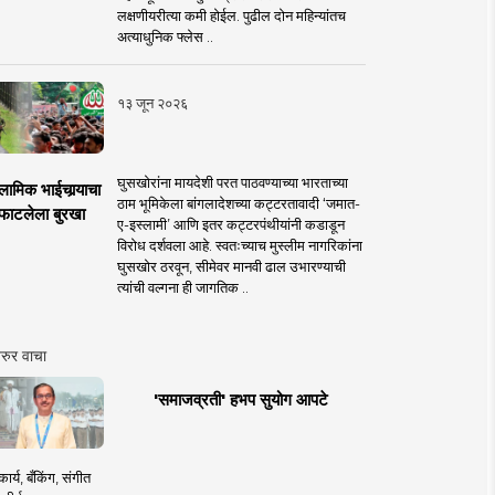
लक्षणीयरीत्या कमी होईल. पुढील दोन महिन्यांतच
अत्याधुनिक फ्लेस ..
१३ जून २०२६
घुसखोरांना मायदेशी परत पाठवण्याच्या भारताच्या
लामिक भाईचार्‍याचा
ठाम भूमिकेला बांगलादेशच्या कट्टरतावादी ‘जमात-
फाटलेला बुरखा
ए-इस्लामी’ आणि इतर कट्टरपंथीयांनी कडाडून
विरोध दर्शवला आहे. स्वतःच्याच मुस्लीम नागरिकांना
घुसखोर ठरवून, सीमेवर मानवी ढाल उभारण्याची
त्यांची वल्गना ही जागतिक ..
रुर वाचा
'समाजव्रती' हभप सुयोग आपटे
ार्य, बँकिंग, संगीत