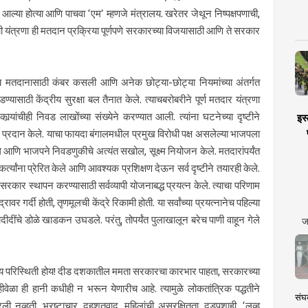
ल्या होत्या आणि पाचवा ‘एम’ म्हणजे मंत्रालय. खरेतर जेथून निष्पक्षपणाची,
ची यंत्रणा ही मतदान प्रक्रिया पूर्णपणे सरकारच्या विजयासाठी आणि ते सरकार
र्भय मतदानासाठी कंबर कसली आणि अनेक छोट्या-छोट्या नियमांच्या अंतर्गत
यासाठी केंद्रीय सुरक्षा बल तैनात केले. त्याचबरोबरीने पूर्ण मतदार यंत्रणा
र्‍यांचीही निवड लाखोंच्या संख्येने करण्यात आली. त्यांना घटनेच्या दृष्टीने
इस्
िकार प्रदान केले. याचा फायदा बंगालमधील प्रमुख विरोधी पक्ष असलेल्या भाजपला
णि भाजपने निवडणुकीचे अत्यंत सखोल, सूक्ष्म नियोजन केले. मतदारांपर्यंत
यकर्त्यांना प्रेरित केले आणि आवश्यक प्रशिक्षण देऊन सर्व दृष्टीने तयारही केले.
ार स्थापन करण्यासाठी सर्वव्यापी योजनाबद्ध प्रयत्न केले. त्याचा परिणाम
 गर्दी होती, तृणमूलची केंद्रे रिकामी होती. या सर्वांच्या प्रयत्नानेच पहिल्या
ज
दीदींचे डोळे खाडकन उघडले. परंतु, तोपर्यंत पुलाखालून बरेच पाणी वाहून गेले
दृश्य परिस्थिती होय! दीड दशकातील ममता सरकारचा कारभार पाहता, सरकारच्या
वेळा ही हानी कधीही न भरून येणारीच आहे. त्यामुळे लोकतांत्रिक पद्धतीने
संघक
नव्हती. भ्रष्टाचार, दहशतवाद, महिलांची असुरक्षितता, दडपशाही, ‘लव्ह