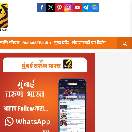
घ आणि परिवार
MahaMTB Infra
पुन्हा देवेंद्र
संघ शताब्दी वर्ष विशेष