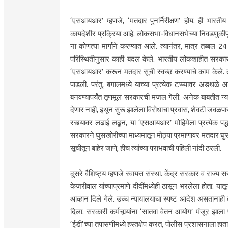
‘एसआयआर’ म्हणजे, ‘मतदार पुनर्निरीक्षण’ होय. ही भारतीय 
कायदेशीर प्रक्रिया आहे. लोकसभा-विधानसभेच्या निवडणुकीपू
ना कोणत्या मार्गाने करण्यात आले. त्यानंतर, मात्र तब्बल 
परिस्थितीनुसार काही बदल केले. भारतीय लोकशाहीत सरकार 
‘एसआयआर’ करून मतदार सूची स्वच्छ करण्याचे काम केले. ताम
पाडली. परंतु, बंगालमध्ये याच्या प्रत्येक टप्प्यावर अडथळे आ
बनवण्यापर्यंत तृणमूल सरकारची मजल गेली. अनेक बाबतीत न
देणार नाही, इथून सुरू झालेला विरोधाचा प्रवास, शेवटी जवळपा
रस्त्यावर लढाई लढून, या ‘एसआयआर’ मोहिमेला प्रत्येक पद्धत
सरकारने घुसखोरीच्या माध्यमातून मोठ्या प्रमाणावर मतदार 
सूचीतून बाहेर जाणे, हीच त्यांच्या पराभवाची पहिली नांदी ठरली.
दुसरे वैशिष्ट्य म्हणजे स्वायत्त संस्था. केंद्र सरकार व राज्
केजरीवाल यांच्याप्रमाणे दीदींमध्येही ठासून भरलेला होता. यात
आव्हान दिले गेले. उच्च न्यायालयाचा स्पष्ट आदेश असतानाही 
दिला. सरकारी कर्मचार्‍यांना ‘सातवा वेतन आयोग’ मंजूर झाल
‘ईडी’च्या तपासणीमध्ये हस्तक्षेप करत, पोलीस प्रशासनाला हात