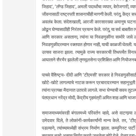
जिहाद’, ‘लॅण्ड जिहाद’, अमली पदार्थांचा व्यपार, बेरोजगारी, व्य
जीवनासाठी राष्ट्रपती शासनाचीही मागणी केली. परंतु, केंद्र स
अवलंब केला. संदेशखाली, आरजी कारसारख्या अमानुष घटना आ
ओढून घेण्यासाठीही निरंतर प्रयत्न केले. परंतु, या सर्व बाबत
आणि सरकार असताना, त्यांना या निवडणुकींना सामोरे जावे लाग
निवडणुकीदरम्यान रक्तपात होणार नाही, याची काळजी घेतली. या
उत्सव साजरा झाला. त्यामुळे राज्य सरकारची तिथपर्यंत विनास
आघाताने सैरभैर झालेली तृणमूलसेना प्रशिक्षित आणि नियोजनबद्ध
पाचवे वैशिष्ट्य- दीदी आणि ‘टीएमसी’ सरकार हे निवडणुकीसाठी
खोटे-खोटे लागल्याचे नाटक करून प्रचारादरम्यान सहानुभूती म
त्यांना प्रत्यक्ष मैदानात उतरावे लागले. सभा घेण्याची सवय तुटल्
पंतप्रधान नरेंद्र मोदी, केंद्रीय गृहमंत्री अमित शाह आणि भाजपच्
समाजमाध्यमांवरही बंगालमध्ये परिवर्तन व्हावे, असे वाटणार्
उमेदवार दिले, ते लोकांनी-कार्यकर्त्यांनी मान्य केले. तर, 
पडल्याने, त्यांच्यामध्येही संभ्रम निर्माण झाला. कम्युनिस्ट 
सरकार नको असाच निर्णय करणे जनतेला सोपे गेले. गेल्या दहा-1