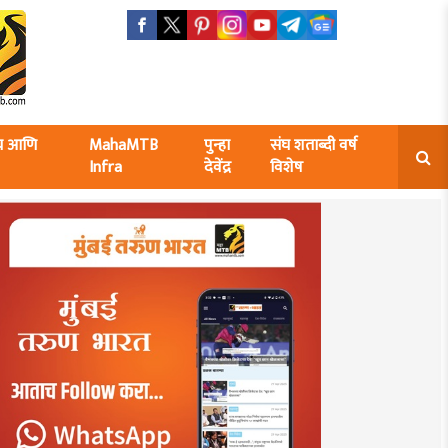
ंघ आणि
MahaMTB
पुन्हा
संघ शताब्दी वर्ष
Infra
देवेंद्र
विशेष