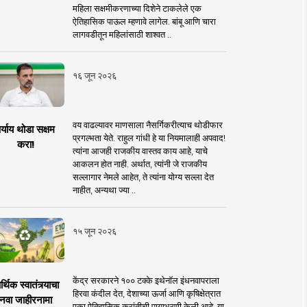
महिला सक्षमीकरणाच्या दिशेने टाकलेले एक
ऐतिहासिक पाऊल म्हणावे लागेल. बांबू आणि चारा
लागवडीतून महिलांसाठी शाश्वत ..
१६ जून २०२६
वय वाढल्यावर माणसाला नैसर्गिकरीत्याच थोडीफार
र्याय थोडा सक्षम
प्रगल्भता येते. राहुल गांधी हे या नियमालाही अपवाद!
करा!
त्यांना आजही राजकीय वास्तव काय आहे, याचे
आकलन होत नाही. अर्थात, त्यांनी जे राजकीय
सल्लागार नेमले आहेत, ते त्यांना योग्य सल्ला देत
नाहीत, अन्यथा ज्या ..
१५ जून २०२६
केंद्र सरकारने १०० टक्के इथेनॉल इंधनवापराला
्थिक स्वातंत्र्याचा
हिरवा कंदील देत, देशाच्या ऊर्जा आणि कृषिक्षेत्रात
नवा जाहीरनामा
एका ऐतिहासिक क्रांतीची पायाभरणी केली आहे. या