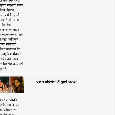
 विशेष निमंत्रित
 म्हणून सहभागी झाला.
िका, ब्रिटन,
न्स, जर्मनी, इटली,
न आणि कॅनडा या
 विकसित
व्यवस्थांच्या गटाचा
त सदस्य नसला, तरी
या काही वर्षांपासून
ताला सातत्याने
त्रित करण्यात येत
 त्यामुळे या मंचावर
ाचे वाढते महत्त्व
रेखित होत असल्याचे
न येते...
'एकल महिलां'साठी पुढचे पाऊल
क्त राष्ट्रसंघाने
ित केलेला दि. २३
हा 'आंतरराष्ट्रीय
ा दिन' संपूर्ण