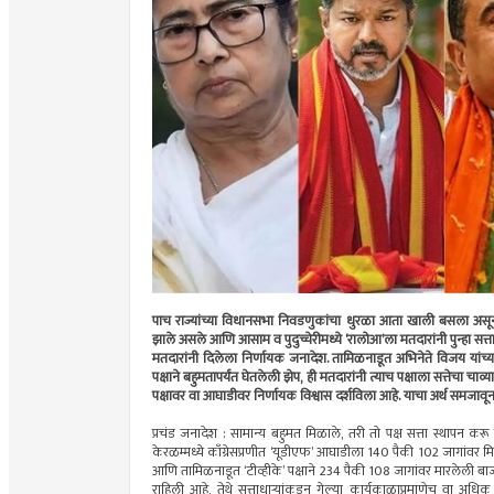
पाच राज्यांच्या विधानसभा निवडणुकांचा धुरळा आता खाली बसला असून, नवी
झाले असले आणि आसाम व पुदुच्चेरीमध्ये ‘रालोआ’ला मतदारांनी पुन्हा सत
मतदारांनी दिलेला निर्णायक जनादेश. तामिळनाडूत अभिनेते विजय यांच्य
पक्षाने बहुमतापर्यंत घेतलेली झेप, ही मतदारांनी त्याच पक्षाला सत्तेचा 
पक्षावर वा आघाडीवर निर्णायक विश्वास दर्शविला आहे. याचा अर्थ समजावू
प्रचंड जनादेश : सामान्य बहुमत मिळाले, तरी तो पक्ष सत्ता स्थापन
केरळम्मध्ये काँग्रेसप्रणीत ‘यूडीएफ’ आघाडीला 140 पैकी 102 जागांवर 
आणि तामिळनाडूत ‘टीव्हीके’ पक्षाने 234 पैकी 108 जागांवर मारलेली बाज
राहिली आहे, तेथे सत्ताधार्‍यांकडून गेल्या कार्यकाळाप्रमाणेच वा अध