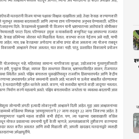
ंनी ज्या विश्वासाने सत्तांतर घडवून आणले, त्याचा अर्थ मतदारांना हा बदल अपेक्षित आहे,
 पक्षांऐवजी मतदारांनी विजय यांच्या पक्षावर विश्वास दाखविला आहे. तेव्हा केवळ कल्याणकारी
मूलभूत व्यवस्था बदलासाठी आणि त्याच्या दृश्य परिणामांचा अनुभव घेण्यासाठी. स्टॅलिन
त्साहनच दिले. केरळम्मध्ये मुख्यमंत्री पी विजयन यांनी भ्रष्टाचाराच्या आरोपांकडे सोयीस्कर
ाही फाटा दिला. परिणामतः द्रमुक व मार्क्सवादी कम्युनिस्ट पक्ष आपापल्या राज्यांत
व्हे. केवळ प्रतिमेच्या जोरावर मते मिळविता येतात; कारभार करता येईलच असे नाही, याची
िल्या आहेत. मात्र, प्रश्न केरळम्वर अगोदरच कर्जाचा प्रचंड बोजा असताना त्या योजना राबवून
विकासाची आश्वासने रोचक असतात, यात शंका नाही. परंतु, प्रस्तावित विकासाचे प्रयोजन
इस्
ोजनांमधून नव्हे. महिलांसह सामान्य नागरिकाला सुरक्षा, उद्योजकांना गुंतवणुकीसाठी
हमी, गुन्ह्यांना शिक्षा, व्यापक हित साधणारा विकास, भ्रष्टाचारविरहित शासन, रोजगारात
वस्था स्थितीत असते. पश्चिम बंगालला घुसखोरीपासून राजकीय हिंसाचारापर्यंत आणि केंद्रीय
णाच्या अभावापर्यंत अनेक समस्यांनी ग्रासले आहे. भाजपने या प्रत्येक बाबतीत धोरणात्मक
 हे मतदारांनीही गृहीत धरलेले असते. कारण, नवे सत्ताधीश म्हणजे काही जादूगार नसतात.
वरण निर्माण करणे महत्त्वाचे असते. पश्चिम बंगालमधील जनतेला या व्यवस्था-बदलाची आस
ूला सोन्याची अंगठी इत्यादी लोकानुनयी आश्वासने दिली आहेत. मुद्दा अशा आश्वासनांच्या
ज
रळम्मध्ये काँग्रेसचा मित्रपक्ष ‘आययूएमएल’ने 27 जागा लढवून 22 जागा जिंकल्या आहेत. हे
ूएमएल’ पक्षाचे महत्त्व काहीसे कमी होईल. पण, त्या पक्षाच्या दबावाखाली काँग्रेस
मधून मोफत प्रवासाच्या वचनाची पूर्ती केली म्हणजे, अल्पसंख्याकांचे तुष्टीकरण करण्याचा
न मतदार सतत करीत असतात आणि संधी मिळाली की, आपली खदखद मतदानाद्वारे व्यक्तही
रांच्या अपेक्षापूर्तीचे.