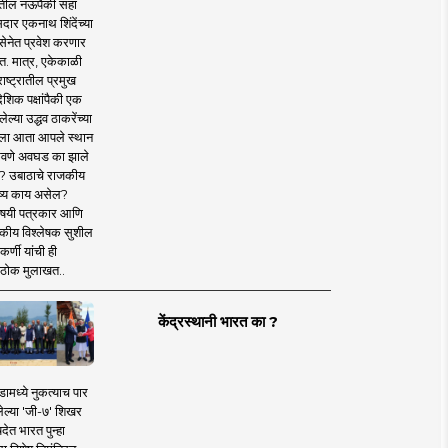
तील नऊपैकी सहा
दार एकनाथ शिंदेंच्या
सेनेत प्रवेश करणार
त. मात्र, एकेकाळी
ाष्ट्रातील प्रमुख
देशिक पक्षांपैकी एक
ल्या उद्धव ठाकरेंच्या
षाला आता आपले स्थान
वणे अवघड का झाले
? उबाठाचे राजकीय
ष्य काय असेल?
िषयी पत्रकार आणि
कीय विश्लेषक सुशील
र्णी यांची ही
ठोक मुलाखत..
केंद्रस्थानी भारत का ?
ामध्ये नुकत्याच पार
ेल्या 'जी-७' शिखर
देत भारत पुन्हा