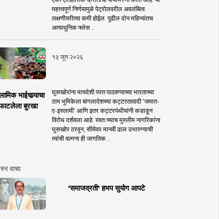
महत्त्वपूर्ण निर्णयामुळे पेट्रोलवरील अवलंबित्व
लक्षणीयरीत्या कमी होईल. पुढील दोन महिन्यांतच
अत्याधुनिक फ्लेस ..
१३ जून २०२६
घुसखोरांना मायदेशी परत पाठवण्याच्या भारताच्या
लामिक भाईचार्‍याचा
ठाम भूमिकेला बांगलादेशच्या कट्टरतावादी ‘जमात-
फाटलेला बुरखा
ए-इस्लामी’ आणि इतर कट्टरपंथीयांनी कडाडून
विरोध दर्शवला आहे. स्वतःच्याच मुस्लीम नागरिकांना
घुसखोर ठरवून, सीमेवर मानवी ढाल उभारण्याची
त्यांची वल्गना ही जागतिक ..
रुर वाचा
'समाजव्रती' हभप सुयोग आपटे