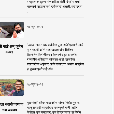
राष्ट्राध्यक्ष ट्रम्प यांच्याशी झालेली द्विपक्षीय चर्चा
भारताचे वाढते सामर्थ दर्शवणारी असली, तरी ट्रम्प
..
१८ जून २०२६
‘उबाठा’ गटात चार वर्षांनंतर पुन्हा अपेक्षेप्रमााणे मोठी
नी माती अन् जुनेच
फूट पडली आणि सहा खासदारांनी शिंदेंच्या
वळण!
शिवसेनेत विलीनीकरण केल्याने उद्धव ठाकरेंचे
राजकीय अस्तित्वच धोक्यात आले. ठाकरेंचा
पराकोटीचा अहंकार आणि संवादाचा अभाव, यामुळेच
हा दुसर्‍या फुटीचाही अंक ..
१७ जून २०२६
मुख्यमंत्री देवेंद्र फडणवीस यांच्या निर्देशानुसार,
िला सक्षमीकरणाचा
महसूलमंत्री चंद्रशेखर बावनकुळे यांनी जाहीर
नवा अध्याय
केलेला ‘एक बचत गट, एक हेक्टर जागा’ हा निर्णय