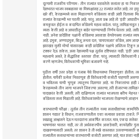
दूरगामी राजकीय परिणाम : तीन राज्यांत घडवलेले सत्तांतर हा या न
देशभरात भाजप स्वबळावर वा मित्रपक्षांसह 22 राज्यांत सत्तेत आहे; तर द्र
खरे की, केरळम्मध्ये सत्ता मिळाल्याने काँग्रेसला काही अंशी दिलासा म
राज्यांत केरळम्ची भर पडली आहे. परंतु, आता प्रश्न आहे तो ‘इंडी’ आघाडी
कमकुवत होईल व कदाचित काँग्रेसचे महत्त्व वाढेल. परंतु, तामिळनाडूत आघाड
व्यक्त केली आहे व आघाडीतून बाहेर पडण्याचाही निर्णय घेतला आहे. 
नाही. अनेक प्रादेशिक पक्षांनी काँग्रेसचा अवकाश वेगवेगळ्या राज्यांत व्याप
आहे. द्रमुक, अण्णाद्रमुक, बिजू जनता दल, ‘वायएसआर’ काँग्रेस, आम आदमी 
झारखंड मुक्ती मोर्चा यांसारख्या काही प्रादेशिक पक्षांचे अस्तित्व टि
टक्कर देऊ शकेल, असा देशव्यापी पक्ष तूर्तास दृष्टिपथात नाही. ‘इंड
महत्त्वाचे असते, हे सैद्धांतिक स्तरावर ठीक. परंतु, त्यासाठी विरोधकां
करणे म्हणजेच, विरोधकांची भूमिका बजावणे नव्हे.
पुढील वर्षी उत्तर प्रदेश व पंजाब येथे विधानसभा निवडणुका होतील; तर
होतील. यापैकी प्रत्येक निवडणूक ही विरोधकांची कसोटी पाहणारी असण
व भवितव्य याची चुणूक त्यातूनच दिसणार आहे. या निकालांचा हाही 
केरळम्मध्ये तीन जागा भाजपने जिंकल्या असल्या, तरी शेजारच्या तामिळन
पादाक्रांत केली असली, तरी दाक्षिणात्य राज्यांत भाजपला बरीच मेहनत 
काँग्रेसला सत्ता मिळाली आहे. विरोधकांसमोर भाजपला रोखण्याचे आव्हान आ
कारभाराची परीक्षा : तूर्तास तीन राज्यांतील नव्या सत्ताधीशांच्या कामगिरी
शासन गद्यात’ हे विधान, राजकारणातील एका सत्यावर प्रकाश टाकते. न
स्वप्नाळू आश्वासने देऊन मतदारांना आकर्षित करतात. मात्र, एकदा सत्
भाषणांवर चालत नाही, तर तो अर्थसंकल्पीय आकडेवारी, कायदेशीर गुंताग
दाखवण्यासाठी असतो; तर शासन हे ती स्वप्ने वास्तवात उतरवण्यासाठी
राज्यांतील सत्ताधार्‍यांच्या कारभाराची कसोटी असणार आहे, यात शंका नाही