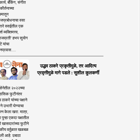
ार्य, बँकिंग, संगीत
कीर्तनाच्या
यमातून
जप्रबोधनाचा वसा
ारे वसईतील एक
श व्यक्तिमत्त्व,
ाजव्रती' हभप सुयोग
े यांचा
प्रवास.....
उद्धव ठाकरे प्रकृतीमुळे, तर आदित्य
प्रवृत्तीमुळे मागे पडले : सुशील कुलकर्णी
सेनेतील २०२२च्या
हासिक फुटीनंतर
व ठाकरे यांच्या पक्षाने
ाने उभारी घेण्याचा
त्न केला खरा. मात्र,
पुन्हा एकदा पक्षातील
 खासदारांच्या फुटीने
कीय वर्तुळात खळबळ
ली आहे. उबाठा