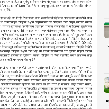
उदाहरण ठरते. आता सुवेंदू अधिकारी यांच्या नेतृत्वात भाजप सरकार तेथे कारभार करेल.
होते. पण, आता काँग्रेसला मिळालेले यश अभूतपूर्व आहे, असेच म्हणावे लागेल. पश्चिम बंगाल,
नपूर्तीचे.
ाले आहे, त्या तिन्ही ठिकाणच्या नव्या सत्ताधीशांनी दिलेल्या आश्वासनांत कमालीचे साम्य
ने व तामिळनाडूत ‘टीव्हीके’ पक्षाने जाहीरनाम्यांत जी आश्वासने दिली आहेत, त्यांतील ढोबळ
यदा-सुव्यवस्था स्थितीपासून उद्योगांना चालना देण्यापर्यंत व महिलांच्या सुरक्षेपासून
त प्रकट करीत असतात. पश्चिम बंगालमध्ये भाजपने बेरोजगार युवकांसाठी तीन हजार रुपयांच्या
ंना महिनाकाठी चार हजार रुपयांच्या भत्त्याचे वचन दिले आहे. केरळम्मध्ये ‘यूडीएफ’ने राज्य
्चिम बंगालमध्ये भाजपने तसेच आश्वासन दिले आहे. राज्य सरकारी सेवेतील रिक्त जागा
; तर भरती व बढती प्रक्रियेत पारदर्शीपणा आणण्याचे आश्वासनही ‘टीव्हीके’ने दिले आहे.
प
दिले असून, तामिळनाडूत जुनीच पेन्शन योजना लागू करण्याचे आश्वासन ‘टीव्हीके’ने दिले
आश्वासनही ‘टीव्हीके’ पक्षाने दिले आहे; तर प्रत्येक उपविभागात एक पूर्णपणे महिला पोलीस
लासाठी हमीभाव हे ‘यूडीएफ’, भाजप, ‘टीव्हीके’ या तिन्ही पक्षांतील समान आश्वासन. तेव्हा
सेल असे नाही, मग फरक येतो कुठे?
यातील फरक स्पष्ट होतो. तसाच राजकीय पक्षांमधील फरक दिसण्याचा निकष म्हणजे,
ने कल्याणकारी योजना राबविल्या होत्याच. पण, दुसरीकडे त्यांच्या पक्षसंघटनेने स्थानिक
ीची वाढ, सरकारची असंवेदनशीलता, बेरोजगारी, मंत्र्यांच्या भ्रष्टाचारामुळे हजारो शिक्षकांवर
असलेल्या तुष्टीकरणामुळे ममता सरकारला मतदारांच्या असंतोषाचा सामना करावा लागला.
, जमिनीवरील वास्तव पूर्णपणे भिन्न असेल, तर त्या ‘वचने ही गोडगोड’ असून उपयोग नसतो;
ठेवावे लागेल. अन्यथा, पाच वर्षांतदेखील भ्रमनिरास होऊ शकतो, हे मतदारांनी द्रमुकला पराभूत
तच, कायदा-सुव्यवस्था स्थितीची आहे, तशीच ती संस्थात्मक र्‍हासाचीही आहे. डावे व नंतर
ोऊ दिली, त्यामुळे त्या राज्यात येण्यास उद्योजक तयार नव्हते. गुंतवणुकीस पोषक वातावरण
वास घेता येत नव्हता. दरडोई उत्पनाच्या बाबतीत पश्चिम बंगालची स्थिती राष्ट्रीय सरासरीच्या
आर
 स्थलांतर वाढले होते. अशा समस्या या इतक्या झिरपलेल्या असतात की, त्या संपवून नवी