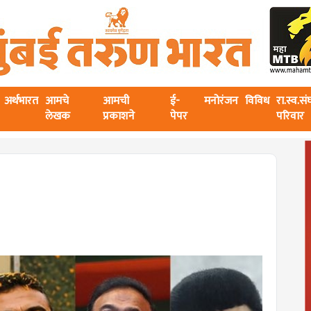
अर्थभारत
आमचे
आमची
ई-
मनोरंजन
विविध
रा.स्व.स
लेखक
प्रकाशने
पेपर
परिवार