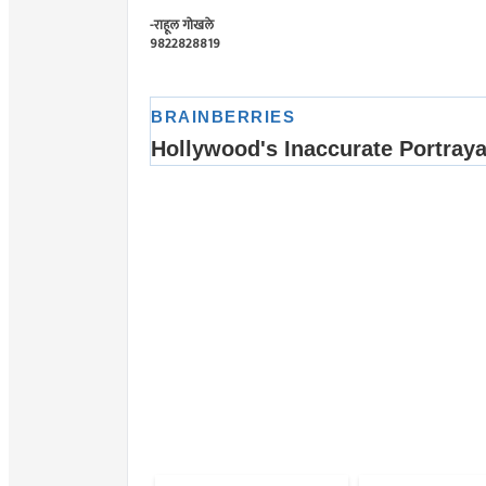
-राहूल गोखले
9822828819