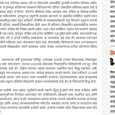
संघक
िकालांचा एक परिणाम असला, तरी या निकालांचे आणखीही दूरगामी राजकीय परिणाम आहेत.
अन् 
मुक व तृणमूल काँग्रेसच्या पराभवाने विरोधकांच्या ‘इंडिया’ आघाडीचा शक्तिपात झाला आहे. हे
िळाला असून, कर्नाटक, तेलंगण, हिमाचल प्रदेश, झारखंड अशा काँग्रेस वा मित्रपक्ष शासित
माध्
च्या भवितव्याचा. तृणमूल व द्रमुकची वाताहत झाल्याने या आघाडीत प्रादेशिक पक्षांचे स्थान
समा
ीतून बाहेर पडून काँग्रेसने ‘टीव्हीके’ला सत्तास्थापनेसाठी टेकू दिल्याने द्रमुकने नाराजी
जपण
तशीही ‘इंडिया’ आघाडी विस्कळीतच होती. आता ती अधिकच विस्कळीत झाल्याखेरीज राहणार
आदर्
ल्याने काँग्रेस तेथे निष्प्रभ झाली आहेच. आता त्याच प्रादेशिक पक्षांचा पैस भाजपने व्यापला
'सम
पक्ष (आप), तृणमूल काँग्रेस असे अनेक प्रादेशिक पक्ष दुर्बल झाले आहेत. समाजवादी पक्ष,
आपट
कून असले, तरी ते अगदी मर्यादित स्वरूपातच. या सगळ्याचा अर्थ असा की, भाजपला एकट्याने
जीवन
ी’ आघाडीचे भवितव्य आता दोलायमान झाले आहे. लोकशाहीत विरोधकांचे स्थान अनन्यसाधारण
नी आपली विश्वासार्हता जपणे आवश्यक असते. केवळ सत्ताधार्‍यांच्या प्रत्येक धोरणाला विरोध
 त्यानंतरच्या वर्षी गुजरातसह मणिपूर, उत्तराखंड इत्यादी राज्यांत विधानसभा निवडणुका
ार आहे. याचे कारण, त्यानंतर 2029च्या लोकसभा निवडणुकीत विरोधकांची एकजूट, उमेद
सांगावा आहे की, दक्षिण भारतात अद्याप भाजपला लक्षणीय स्थान मिळू शकलेले नाही.
शिव
ाडूत मात्र भाजपला अवघ्या एका जागेवर समाधान मानावे लागले. तेव्हा एकीकडे 22 राज्ये
घ्यावी लागेल. याचे कारण, त्याच राज्यांपैकी कर्नाटक, तेलंगणपाठोपाठ आता केरळम्मध्ये
ऐति
हे, तद्वतच दक्षिणेत विस्ताराचे आव्हान भाजपसमोरही आहे, हेच या निकालांनी सिद्ध केले.
उद्ध
नव्य
वर सर्वांची नजर असेल. न्यूयॉर्कचे माजी गव्हर्नर अँड्र्यू कुओमो यांचे ‘प्रचार कवितेत आणि
प्रय
िवडणुकीच्या रिंगणात उतरल्यावर नेते ‘कविते’प्रमाणे ओघवती भाषा, भावनिक साद आणि
आता 
तेवर आल्यानंतर, त्यांना कठोर वास्तवाचाच सामना करावा लागतो. शासकीय कारभार हा केवळ
काही
ुंत आणि प्रत्यक्ष अंमलबजावणीच्या चौकटीत बसवावा लागतो. प्रचार हा मतदारांना स्वप्न
राज
 कराव्या लागणार्‍या मेहनतीची कसोटी असते. जनतेचा भरघोस कौल मिळाल्यावर आता तीन
उडा
!