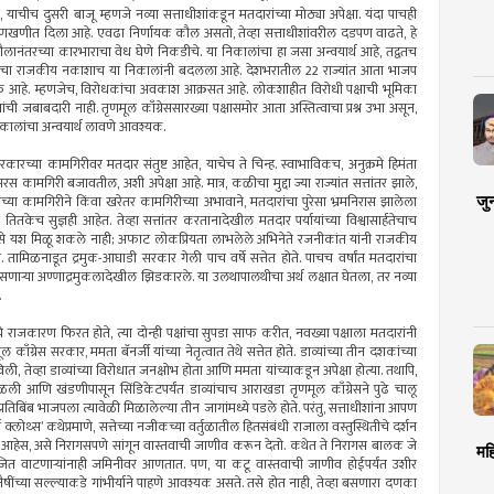
, याचीच दुसरी बाजू म्हणजे नव्या सत्ताधीशांकडून मतदारांच्या मोठ्या अपेक्षा. यंदा पाचही
खणखणीत दिला आहे. एवढा निर्णायक कौल असतो, तेव्हा सत्ताधीशांवरील दडपण वाढते, हे
ौलानंतरच्या कारभाराचा वेध घेणे निकडीचे. या निकालांचा हा जसा अन्वयार्थ आहे, तद्वतच
रताचा राजकीय नकाशाच या निकालांनी बदलला आहे. देशभरातील 22 राज्यांत आता भाजप
टक्के आहे. म्हणजेच, विरोधकांचा अवकाश आक्रसत आहे. लोकशाहीत विरोधी पक्षाची भूमिका
यांची जबाबदारी नाही. तृणमूल काँग्रेससारख्या पक्षासमोर आता अस्तित्वाचा प्रश्न उभा असून,
ा निकालांचा अन्वयार्थ लावणे आवश्यक.
रकारच्या कामगिरीवर मतदार संतुष्ट आहेत, याचेच ते चिन्ह. स्वाभाविकच, अनुक्रमे हिमंता
रस कामगिरी बजावतील, अशी अपेक्षा आहे. मात्र, कळीचा मुद्दा ज्या राज्यांत सत्तांतर झाले,
जु
ारच्या कामगिरीने किंवा खरेतर कामगिरीच्या अभावाने, मतदारांचा पुरेसा भ्रमनिरास झालेला
ेच सुज्ञही आहेत. तेव्हा सत्तांतर करतानादेखील मतदार पर्यायांच्या विश्वासार्हतेचाच
रसे यश मिळू शकले नाही; अफाट लोकप्रियता लाभलेले अभिनेते रजनीकांत यांनी राजकीय
. तामिळनाडूत द्रमुक-आघाडी सरकार गेली पाच वर्षे सत्तेत होते. पाचच वर्षांत मतदारांचा
र्धी असणार्‍या अण्णाद्रमुकलादेखील झिडकारले. या उलथापालथीचा अर्थ लक्षात घेतला, तर नव्या
.
डूचे राजकारण फिरत होते, त्या दोन्ही पक्षांचा सुपडा साफ करीत, नवख्या पक्षाला मतदारांनी
 काँग्रेस सरकार, ममता बॅनर्जी यांच्या नेतृत्वात तेथे सत्तेत होते. डाव्यांच्या तीन दशकांच्या
ली, तेव्हा डाव्यांच्या विरोधात जनक्षोभ होता आणि ममता यांच्याकडून अपेक्षा होत्या. तथापि,
ळली आणि खंडणीपासून सिंडिकेटपर्यंत डाव्यांचाच आराखडा तृणमूल काँग्रेसने पुढे चालू
िबिंब भाजपला त्यावेळी मिळालेल्या तीन जागांमध्ये पडले होते. परंतु, सत्ताधीशांना आपण
 क्लोथ्स’ कथेप्रमाणे, सत्तेच्या नजीकच्या वर्तुळातील हितसंबंधी राजाला वस्तुस्थितीचे दर्शन
त्र आहेस, असे निरागसपणे सांगून वास्तवाची जाणीव करून देतो. कथेत ते निरागस बालक जे
मह
वाटणार्‍यांनाही जमिनीवर आणतात. पण, या कटू वास्तवाची जाणीव होईपर्यंत उशीर
ैषींच्या सल्ल्याकडे गांभीर्याने पाहणे आवश्यक असते. तसे होत नाही, तेव्हा बसणारा दणका