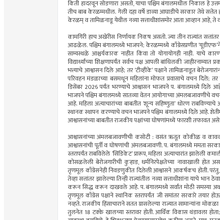
किती हादरवून सोडणारा असतो, याचा पश्चिम बंगालमधील निकाल हे उत्तम 
तीच बाब केरळम्मधील. गेली दहा वर्षे डाव्या आघाडीचे सरकार तेथे सत्तेत 
केरळम् व तामिळनाडू येथील नव्या सत्ताधीशांसमोर आता आव्हान आहे, ते वच
कामगिरी हाच अखेरीस निर्णायक निकष असतो. ज्या तीन राज्यांत सत्तांतर झ
आढळेल. पश्चिम बंगालमध्ये भाजपने; केरळम्मध्ये काँग्रेसप्रणीत ‘यूडीएफ’
साम्यस्थळे आश्चर्यकारक नाहीत किंवा तो योगायोगही नाही. याचे कारण, का
विद्यार्थ्यांच्या शिक्षणापर्यंत सर्वच पक्ष आपली बांधिलकी जाहीरनाम्या
भत्त्याचे आश्वासन दिले आहे; तर ‘टीव्हीके’ पक्षाने तामिळनाडूत बेरोजगारा
परिवहन मंडळाच्या बसमधून महिलांना मोफत प्रवासाचे वचन दिले; तर पश
डिसेंबर 2026 पर्यंत भरण्याचे आश्वासन भाजपने प. बंगालमध्ये दिले आहे
भाजपने पश्चिम बंगालमध्ये सातव्या वेतन आयोगाच्या अंमलबजावणीचे वचन 
आहे. महिला अत्याचारांच्या बाबतीत ‘शून्य सहिष्णुता’ धोरण राबविण्याचे 
स्थानक स्थापन करण्याचे वचन भाजपने पश्चिम बंगालमध्ये दिले आहे. शेतीमा
आश्वासनांच्या बाबतीत राजकीय पक्षांच्या घोषणांमध्ये फारशी तफावत अ
आश्वासनांच्या अंमलबजावणीची कसोटी : वसंत ऋतूत कोकीळ व कावळ्
आश्वासनांची पूर्ती व घोषणांची अंमलबजावणी. प. बंगालमध्ये ममता सरकार
स्तरापर्यंत राबविलेले ’सिंडिकेट’ प्रारूप, महिला अत्याचारांत झालेली कमाल
कोसळलेली बेरोजगारीची कुर्‍हाड, धर्मनिरपेक्षतेच्या नावाखाली होत 
तृणमूल काँग्रेसनेही निवडणुकीत दिलेली आश्वासने आकर्षकच होती. परंतु
तेव्हा सत्तांतर झालेल्या तिन्ही राज्यांतील नव्या सत्ताधीशांना याचे भान 
करून सिद्ध करून दाखवले आहे. प. बंगालमध्ये सर्वांत मोठी समस्या अर्था
तृणमूल काँग्रेस पक्षाने स्थानिक स्तरापर्यंत जी समांतर सरकारे तयार ह
नव्हते. राजकीय हिंसाचाराने सतत ग्रासलेल्या राज्यात सामान्यांना मोकळा श्
तुलनेत 18 टक्के खालच्या स्तरावर होती. आर्थिक विकास थंडावला होता;