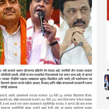
अ
 सरकारे स्थापन होण्याच्या प्रक्रियेने वेग घेतला आहे. पाचपैकी तीन राज्यांत सत्तांतर
्ता सोपविली असली, तरीही या पाच राज्यांतील निकालांमध्ये एक समान धागा आहे, तो म्हणजे
ा नवख्या ‘टीव्हीके’ पक्षाला स्वबळावर बहुमत मिळविता आले नसले, तरी पदार्पणातच त्या
चाव्या दिल्याचे द्योतक मानले पाहिजे. आसाम, केरळम् आणि पश्चिम बंगालमध्ये मतदारांनी एकाच
न घेणेही आवश्यक.
 करू शकतो. तथापि, आसाममध्ये एकट्या भाजपला 126 पैकी 82 जागांवर मिळालेला विजय;
भा
मिळालेले यश, पश्चिम बंगालमध्ये भाजपने 294 पैकी 202 जागा जिंकण्याचा केलेला पराक्रम
ी, हे सर्व आकडे एका समान वास्तवाकडे अंगुलीनिर्देश करतात; ते म्हणजे जेथे सत्ता कायम
िक चमकदार कामगिरीची अपेक्षा जनतेने व्यक्त केली आहे; तर सत्तांतर घडलेल्या राज्यात