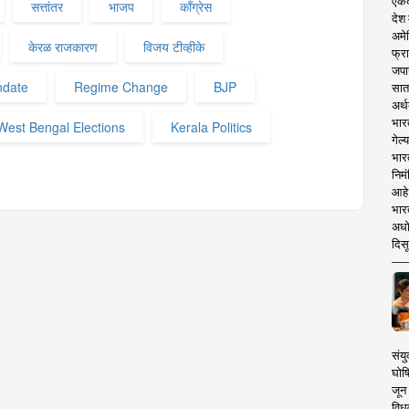
एकदा
सत्तांतर
भाजप
काँग्रेस
देश
अमेर
केरळ राजकारण
विजय टीव्हीके
फ्रा
जपा
ndate
Regime Change
BJP
सात
अर्थ
भार
West Bengal Elections
Kerala Politics
गेल्
भार
निमं
आहे.
भारत
अधो
दिसू
संयु
घोष
जून 
विधव