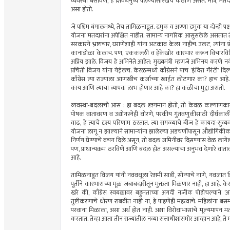
व्यवस्था बसविणे, हे शिवधनुष्य पेलण्यासारखेच कठीण असते. मात्र, मतदारा
असा होतो.
जे पश्चिम बंगालमध्ये, तेच तामिळनाडूत. द्रमुक व अण्णा द्रमुक या दोन्ही
योजना मतदारांना अपेक्षित नाहीत. सामान्य नागरिक आसुसलेले असतात ते 
सरकारने भ्रष्टाचार, घराणेशाही यांना अटकाव केला नाहीच. उलट, त्यांना प्रो
कानाडोळा केलाच. पण, एककल्ली व हेकेखोर कारभार करून विचारविनिमयाल
अप्रिय झाले. विजय हे अभिनेते आहेत; मुख्यमंत्री म्हणजे अभिनय करणे न
प्रचिती विजय यांना येईलच. केरळम्मध्ये काँग्रेसने पाच ‘इंदिरा गॅरंटी’ द
काँग्रेस त्या राज्याला आणखीच कर्जाच्या खाईत लोटणार का? हाच आहे. 
काय आणि त्याचा व्यापक लाभ होणार आहे का? हा कळीचा मुद्दा असतो.
व्यवस्था-बदलाची आस : हा बदल दृश्यमान होतो, तो केवळ कल्याणकारी य
पोषक वातावरण व उद्योगस्नेही धोरणे, परकीय गुंतवणुकीसाठी दीर्घकालीन 
वाढ, हे त्याचे दृश्य परिणाम ठरतात. त्या सगळ्याचे बीज हे कायदा-सुव्य
योजना लागू न झाल्याने सामान्यांना झालेल्या अडचणींपासून औद्योगिकीकर
निर्णय घेण्याचे वचन दिले असून, तो बदल जमिनीवर दिसण्यास वेळ लागेल,
पण, प्राधान्यक्रम ठरविणे आणि बदल होत असल्याचा अनुभव देणारे वाता
आहे.
तामिळनाडूत विजय यांनी नववधूला रेशमी साडी, सोन्याचे नाणे, नवजात शिश
पूर्तीने कारभाराच्या मूळ जबाबदारीतून मुक्तता मिळणार नाही, हा आहे. के
खरे की, काँग्रेस स्वबळावर बहुमताच्या अगदी नजीक पोहोचल्याने ‘आयय
तुष्टीकरणाचे धोरण राबवीत नाही ना, हे पाहणेही महत्त्वाचे. महिलांना बस
परवाना मिळाला, असा अर्थ होत नाही. अशा विरोधाभासांचे मूल्यमाप
करतात. तेव्हा आता तीन राज्यांतील नव्या सत्ताधीशांसमोर आव्हान आहे, ते मतदा