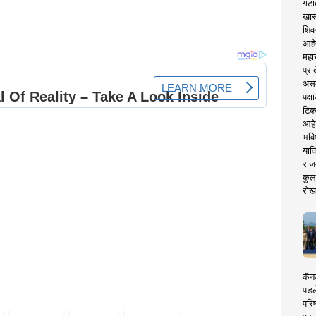
गटा
खास
शिव
आहे
महार
प्रा
असले
पक्
टिक
आहे
भवि
याव
राज
कुलक
रोख
कॅनड
पडल
परिष