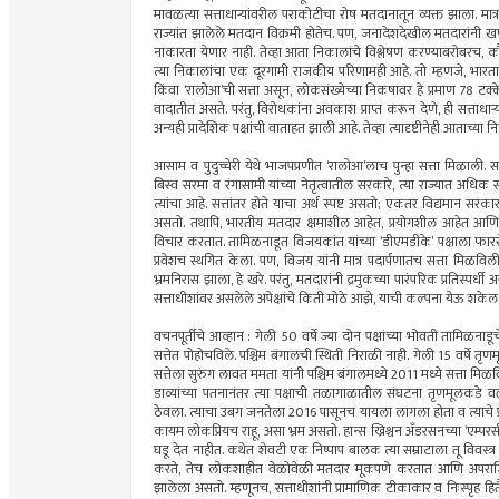
मावळत्या सत्ताधार्‍यांवरील पराकोटीचा रोष मतदानातून व्यक्त झाला. मात्र
राज्यांत झालेले मतदान विक्रमी होतेच. पण, जनादेशदेखील मतदारांनी 
नाकारता येणार नाही. तेव्हा आता निकालांचे विश्लेषण करण्याबरोबरच, क
त्या निकालांचा एक दूरगामी राजकीय परिणामही आहे. तो म्हणजे, भा
किंवा ‘रालोआ’ची सत्ता असून, लोकसंख्येच्या निकषावर हे प्रमाण 78 
वादातीत असते. परंतु, विरोधकांना अवकाश प्राप्त करून देणे, ही सत्ताधार्‍
अन्यही प्रादेशिक पक्षांची वाताहत झाली आहे. तेव्हा त्यादृष्टीनेही आताच्य
आसाम व पुदुच्चेरी येथे भाजपप्रणीत ‘रालोआ’लाच पुन्हा सत्ता मिळाली. स
बिस्व सरमा व रंगासामी यांच्या नेतृत्वातील सरकारे, त्या राज्यात अधिक स
त्यांचा आहे. सत्तांतर होते याचा अर्थ स्पष्ट असतो; एकतर विद्यमान सरक
असतो. तथापि, भारतीय मतदार क्षमाशील आहेत, प्रयोगशील आहेत आणि तितक
विचार करतात. तामिळनाडूत विजयकांत यांच्या ‘डीएमडीके’ पक्षाला फा
प्रवेशच स्थगित केला. पण, विजय यांनी मात्र पदार्पणातच सत्ता मिळविली
भ्रमनिरास झाला, हे खरे. परंतु, मतदारांनी द्रमुकच्या पारंपरिक प्रतिस्प
सत्ताधीशांवर असलेले अपेक्षांचे किती मोठे आझे, याची कल्पना येऊ शकेल
वचनपूर्तीचे आव्हान : गेली 50 वर्षे ज्या दोन पक्षांच्या भोवती तामिळना
सत्तेत पोहोचविले. पश्चिम बंगालची स्थिती निराळी नाही. गेली 15 वर्षे तृणमूल
सत्तेला सुरुंग लावत ममता यांनी पश्चिम बंगालमध्ये 2011 मध्ये सत्ता मिळवि
डाव्यांच्या पतनानंतर त्या पक्षाची तळागाळातील संघटना तृणमूलकडे व
ठेवला. त्याचा उबग जनतेला 2016 पासूनच यायला लागला होता व त्याचे प्रत
कायम लोकप्रियच राहू, असा भ्रम असतो. हान्स ख्रिश्चन अँडरसनच्या ‘एम्परर्स
घडू देत नाहीत. कथेत शेवटी एक निष्पाप बालक त्या सम्राटाला तू विवस्
करते, तेच लोकशाहीत वेळोवेळी मतदार मूकपणे करतात आणि अपराजित 
झालेला असतो. म्हणूनच, सत्ताधीशांनी प्रामाणिक टीकाकार व निःस्पृह हित