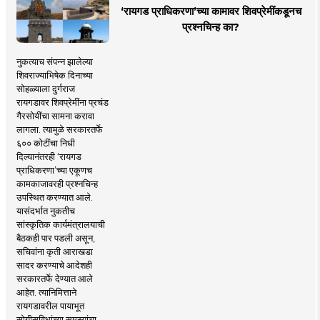
‘रायगड प्राधिकरणा’च्या कामावर शिवप्रेमींकडूनच
प्रश्नचिन्ह का?
नुकत्याच संपन्न झालेल्या
शिवराज्याभिषेक दिनाच्या
सोहळ्याला दुर्गराज
रायगडावर शिवप्रेमींना प्रचंड
गैरसोयींचा सामना करावा
लागला. त्यामुळे सरकारतर्फे
६०० कोटींचा निधी
दिल्यानंतरही ‘रायगड
प्राधिकरणा’च्या एकूणच
कामकाजावरही प्रश्नचिन्ह
उपस्थित करण्यात आले.
यासंदर्भात नुकतीच
सांस्कृतिक कार्यमंत्रालयाची
बैठकही पार पडली असून,
सचिवांना कृती आराखडा
सादर करण्याचे आदेशही
सरकारतर्फे देण्यात आले
आहेत. त्यानिमित्ताने
रायगडावरील पायाभूत
सोयीसुविधांच्या समस्यांचा