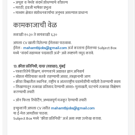
• अचूक व नेमके संदर्भ शोधण्याचे कौशल्य
• मराठी, इंग्रजी भाषेवर प्रभुत्व
• माध्यम क्षेत्रात संशोधनकार्याचा अनुभव असल्यास प्राधान्य
कामकाजाची वेळ
सकाळी १०.३० ते सायंकाळी ६.३०
आपला CV खाली दिलेल्या ईमेलवर पाठवावा.
ईमेल -
mahamtbjobs@gmail.com
अर्ज करताना ईमेलच्या Subject Box
मध्ये "संदर्भ सहाय्यक पदासाठी अर्ज" असे स्पष्टपणे नमूद करावे.
13. क्रीडा प्रतिनिधी, दादर (वडाळा), मुंबई
• पत्रकारितेचे शिक्षण, संगणकाचे अद्यावत ज्ञान अनिवार्य
• सोशल मीडियावर सतर्क राहण्याची आवड, तंत्रज्ञानाची जाण
• क्रीडा विश्वातील स्थानिक, राष्ट्रीय व आंतरराष्ट्रीय घडामोडींची माहिती ठेवण्याची सवय
• लिखाणातून तत्काळ प्रतिसाद देण्याची आवड• मुलाखती, घटनांचे तत्काळ विश्लेषण
करण्याची तयारी
• ऑन फिल्ड रिपोर्टिंग, अभ्यासपूर्ण मजकूर देण्याची तयारी
इच्छुकांनी आपला CV त्वरीत
mahamtbjobs@gmail.com
या ई-मेल आयडीवर पाठवा.
Subject Box मध्ये “क्रीडा प्रतिनिधी” अर्ज असा स्पष्ट उल्लेख करावा.