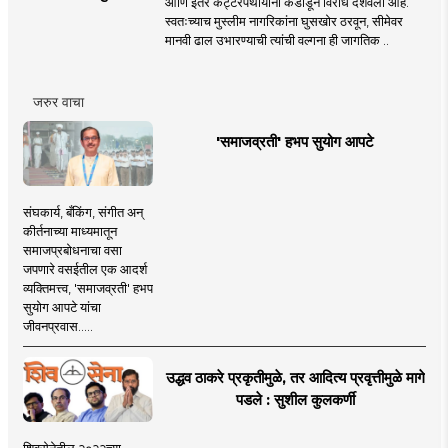
आणि इतर कट्टरपंथीयांनी कडाडून विरोध दर्शवला आहे.
स्वतःच्याच मुस्लीम नागरिकांना घुसखोर ठरवून, सीमेवर
मानवी ढाल उभारण्याची त्यांची वल्गना ही जागतिक ..
जरुर वाचा
'समाजव्रती' हभप सुयोग आपटे
संघकार्य, बँकिंग, संगीत अन्
कीर्तनाच्या माध्यमातून
समाजप्रबोधनाचा वसा
जपणारे वसईतील एक आदर्श
व्यक्तिमत्त्व, 'समाजव्रती' हभप
सुयोग आपटे यांचा
जीवनप्रवास.....
उद्धव ठाकरे प्रकृतीमुळे, तर आदित्य प्रवृत्तीमुळे मागे
पडले : सुशील कुलकर्णी