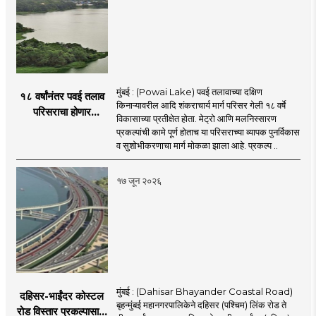
मुंबई : (Powai Lake) पवई तलावाच्या दक्षिण
१८ वर्षांनंतर पवई तलाव
किनाऱ्यावरील आदि शंकराचार्य मार्ग परिसर गेली १८ वर्षे
परिसराचा होणार
विकासाच्या प्रतीक्षेत होता. मेट्रो आणि मलनिस्सारण
कायापालट; मेट्रोचे काम
प्रकल्पांची कामे पूर्ण होताच या परिसराच्या व्यापक पुनर्विकास
पूर्ण होताच पुनर्विकासाला
व सुशोभीकरणाचा मार्ग मोकळा झाला आहे. प्रकल्प ..
सुरुवात;
१७ जून २०२६
मुंबई : (Dahisar Bhayander Coastal Road)
दहिसर-भाईंदर कोस्टल
बृहन्मुंबई महानगरपालिकेने दहिसर (पश्चिम) लिंक रोड ते
रोड विस्तार प्रकल्पासाठी