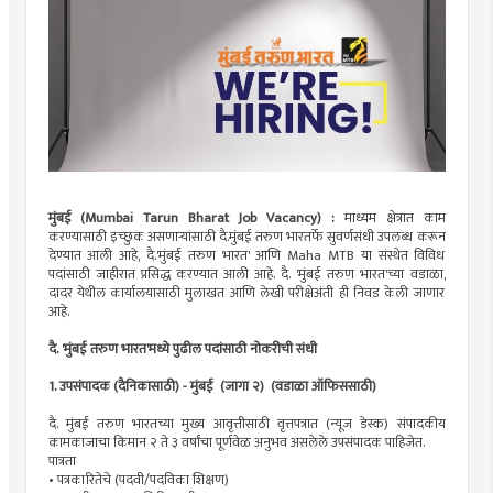
मुंबई (Mumbai Tarun Bharat Job Vacancy) :
माध्यम क्षेत्रात काम
करण्यासाठी इच्छुक असणाऱ्यांसाठी दै.मुंबई तरुण भारतर्फे सुवर्णसंधी उपलब्ध करून
देण्यात आली आहे, दै.'मुंबई तरुण भारत' आणि Maha MTB या संस्थेत विविध
पदांसाठी जाहीरात प्रसिद्ध करण्यात आली आहे. दै. 'मुंबई तरुण भारत'च्या वडाळा,
दादर येथील कार्यालयासाठी मुलाखत आणि लेखी परीक्षेअंती ही निवड केली जाणार
आहे.
दै. 'मुंबई तरुण भारत'मध्ये पुढील पदांसाठी नोकरीची संधी
1. उपसंपादक (दैनिकासाठी) - मुंबई (जागा २)
(वडाळा ऑफिससाठी)
दै. मुंबई तरुण भारतच्या मुख्य आवृत्तीसाठी वृत्तपत्रात (न्यूज डेस्क) संपादकीय
कामकाजाचा किमान २ ते ३ वर्षांचा पूर्णवेळ अनुभव असलेले उपसंपादक पाहिजेत.
पात्रता
• पत्रकारितेचे (पदवी/पदविका शिक्षण)