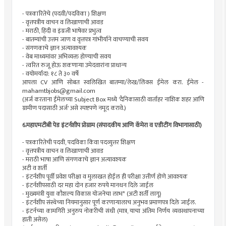
- पत्रकारितेचे (पदवी/पदविका ) शिक्षण
- वृत्तपत्रीय वाचन व लिखाणाची आवड
- मराठी, हिंदी व इंग्रजी भाषेवर प्रभुत्व
- बातम्यांची उत्तम जाण व वृत्तपत्र गांभीर्याने वाचण्याची सवय
- संगणकाचे ज्ञान अत्यावश्यक
- वेब माध्यमांवर अभिव्यक्त होण्याची सवय
- त्वरित रुजू होऊ शकणाऱ्या उमेदवारांना प्राधान्य
- वयोमर्यादा: १८ ते ३० वर्षे
आपला CV आणि सोबत स्वलिखित बातम्या/लेख/लिंक्स ईमेल करा. ईमेल -
mahamtbjobs@gmail.com
(अर्ज करताना ईमेलच्या Subject Box मध्ये 'दैनिकासाठी वार्ताहर नाशिक शहर आणि
ग्रामीण पदासाठी अर्ज' असे स्पष्टपणे नमूद करावे.)
6.महाएमटीबी पेड इंटर्नशीप प्रोग्राम (संपादकीय आणि कॅमेरा व एडीटींग विभागासाठी)
- पत्रकारितेची पदवी, पदविका किंवा पदव्युत्तर शिक्षण
- वृत्तपत्रीय वाचन व लिखाणाची आवड
- मराठी भाषा आणि संगणकाचे ज्ञान अत्यावश्यक
अटी व शर्ती
- इंटर्नशीप पूर्वी प्रवेश परीक्षा व मुलाखत होईल ही परीक्षा उत्तीर्ण होणे आवश्यक
- इंटर्नशीपसाठी दर महा दोन हजार रुपये मानधन दिले जाईल
- मुख्यमंत्री युवा कौशल्य विकास योजनेचा लाभ* (अटी शर्ती लागू)
- इंटर्नशीप संस्थेच्या नियमानुसार पूर्ण करणाऱ्यालाच अनुभव प्रमाणपत्र दिले जाईल.
- इंटर्नच्या कामगिरी अनुरुप नोकरीची संधी (मात्र, याचा अंतिम निर्णय व्यवस्थापनाच्या
हाती असेल)