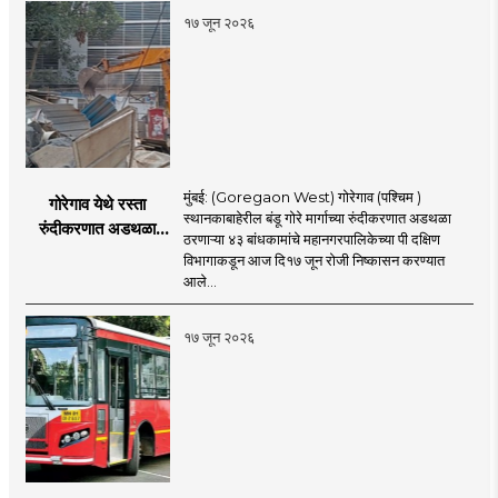
१७ जून २०२६
मुंबई: (Goregaon West) गोरेगाव (पश्चिम )
गोरेगाव येथे रस्ता
स्थानकाबाहेरील बंडू गोरे मार्गाच्या रुंदीकरणात अडथळा
रुंदीकरणात अडथळा
ठरणाऱ्या ४३ बांधकामांचे महानगरपालिकेच्या पी दक्षिण
ठरणाऱ्या ४३ बांधकामांचे
विभागाकडून आज दि१७ जून रोजी निष्कासन करण्यात
निष्कासन
आले...
१७ जून २०२६