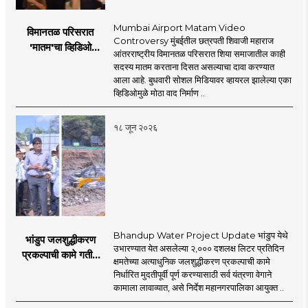
Mumbai Airport Matam Video
विमानतळ परिसरात
Controversy मुंबईतील छत्रपती शिवाजी महाराज
'मातम'चा व्हिडिओ
आंतरराष्ट्रीय विमानतळ परिसरात शिया समाजातील काही
व्हायरल; सुरक्षा व्यवस्थेवर
सदस्य मातम करताना दिसत असल्याचा दावा करण्यात
गंभीर प्रश्नचिन्ह
आला आहे. बुधवारी सोशल मिडियावर व्हायरल झालेल्या एका
व्हिडिओमुळे मोठा वाद निर्माण ..
१८ जून २०२६
Bhandup Water Project Update भांडुप येथे
भांडुप जलशुद्धीकरण
उभारण्यात येत असलेल्या २,००० दशलक्ष लिटर प्रतिदिन
प्रकल्पाची कामे गतीने
क्षमतेच्या अत्याधुनिक जलशुद्धीकरण प्रकल्पाची कामे
पूर्ण करा - आयुक्त
निर्धारित मुदतीपूर्वी पूर्ण करण्यासाठी सर्व यंत्रणा वेगाने
अश्विनी भिडे यांचे निर्देश
कामाला लावाव्यात, असे निर्देश महानगरपालिका आयुक्त ..