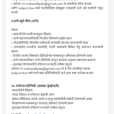
• आपला CV
mahamtbjobs@gmail.com
या आयडीवर ईमेल करावा
आणि Subject box मध्ये ‘मल्टीमीडिया प्रोड्युसर पदासाठी अर्ज’ असे स्पष्टपणे नमूद
करावे.
9.ठाणे ब्युरो चीफ (ठाणे)
पात्रता
• पत्रकारितेचे पदवी/पदव्युत्तर शिक्षण
• ठाणे महानगरपालिकेशी निगडीत विषयांचे सखोल ज्ञान
• लोकप्रतिनिधी, विभागीय अधिकारी यांच्याशी समन्वय साधण्याची सवय
• ठाण्यातील राजकीय घडामोडी, नागरी समस्यांचे विविध पैलू आकलन करण्याची
क्षमता
• दैनंदिन ताज्या विषयांवर व्हिडिओच्या माध्यमातून अभिव्यक्त होण्याची सवय
• ठाणे महानपालिका, ठाणे प्रतिनिधी म्हणून कामाचा अनुभव असल्यास प्राधान्य
• मुलाखत घेण्यासाठीचे कौशल्य व मराठी भाषेवर प्रभुत्व
आपला CV
mahamtbjobs@gmail.com
या ई-मेल आयडीवर पाठवा.
Subject Box मध्ये ठाणे शहर प्रतिनिधीसाठी अर्ज असा स्पष्ट उल्लेख करावा.
10. मनोरंजन प्रतिनिधी
(वडाळा, मुंबईसाठी)
पत्रकारितेचे शिक्षण
नाट्य, चित्रपट व मनोरंजन क्षेत्राची जाण
सोशल मीडियावर सतर्क राहणे व चालू घडामोडींची माहिती ठेवण्याची आवड
लिखाणाच्या माध्यमातून तात्काळ प्रतिसाद देण्याची सवय
मुलाखत घेण्याचे कौशल्य व मराठी भाषेवर प्रभुत्व