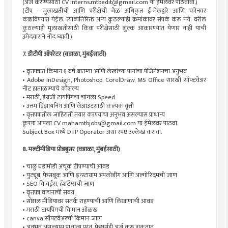
(अर्ज करण्यसाठी CV
interns.mtbedit@gmail.com
या ईमेलवर पाठवावा.)
(टीप - मुलाखतीची आणि परीक्षेची वेळ अधिकृत ई-मेलद्वारे आणि फोनवर
कळविण्यात येईल. त्याव्यतिरिक्त अन्य कुठल्याही क्रमांकावर संपर्क करू नये. वरील
कुठल्याही मुलाखतीसाठी किंवा परीक्षेसाठी शुल्क आकारण्यात येणार नाही याची
उमेदवाराने नोंद घ्यावी.)
7. डीटीपी ऑपरेटर (वडाळा, मुंबईसाठी)
• वृत्तपत्रात किमान १ वर्षे बातम्या आणि लेखांच्या पानांचा पेजिनेशनचा अनुभव
• Adobe InDesign, Photoshop, CorelDraw, MS Office सारखी सॉफ्टवेअर
नीट हाताळण्याचे कौशल्य
• मराठी, इंग्रजी टायपिंगचा चांगला Speed
• उत्तम डिझायनिंग आणि लेआउटसाठी कल्पक वृत्ती
• वृत्तपत्रातील जाहिराती तयार करण्याचा अनुभव असल्यास प्राधान्य
कृपया आपला CV
mahamtbjobs@gmail.com
या ईमेलवर पाठवा.
Subject Box मध्ये DTP Operator असा स्पष्ट उल्लेख करावा.
8. मल्टीमीडिया प्रोड्युसर (वडाळा, मुंबईसाठी)
• चालु घडामोडी अचूक टीपण्याची आवड
• युट्यूब, फेसबूक आणि इन्स्टाग्राम अपलोडींग आणि अल्गोरिदमची जाण
• SEO किवर्ड्स, हॅशटॅग्सची जाण
• वृत्तपत्र वाचनाची सवय
• सोशल मीडियावर सतर्क राहण्याची आणि लिखाणाची आवड
• मराठी टायपिंगची किमान ओळख
• canva सॉफ्टवेअरची किमान जाण
• अनुभव असल्यास प्राधान्य परंतू, फ्रेशर्सही अर्ज करू शकतात.