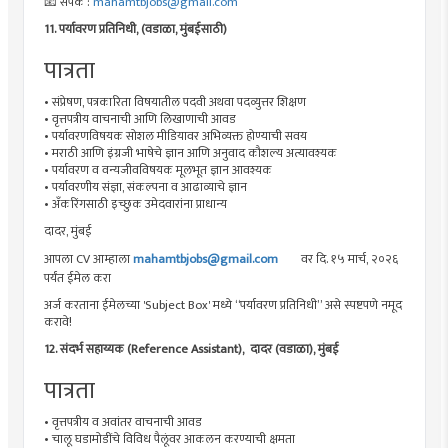
📧
संपर्क :
mahamtbjobs@gmail.com
11. पर्यावरण प्रतिनिधी,
(वडाळा, मुंबईसाठी)
पात्रता
• संप्रेषण, पत्रकारिता विषयातील पदवी अथवा पदव्युत्तर शिक्षण
• वृत्तपत्रीय वाचनाची आणि लिखाणाची आवड
• पर्यावरणविषयक सोशल मीडियावर अभिव्यक्त होण्याची सवय
• मराठी आणि इंग्रजी भाषेचे ज्ञान आणि अनुवाद कौशल्य अत्यावश्यक
• पर्यावरण व वन्यजीवविषयक मूलभूत ज्ञान आवश्यक
• पर्यावरणीय संज्ञा, संकल्पना व आढाव्याचे ज्ञान
• अँकरिंगसाठी इच्छुक उमेदवारांना प्राधान्य
दादर, मुंबई
आपला CV आम्हाला
mahamtbjobs@gmail.com
वर दि. १५ मार्च, २०२६
पर्यंत ईमेल करा
अर्ज करताना ईमेलच्या 'Subject Box' मध्ये “पर्यावरण प्रतिनिधी” असे स्पष्टपणे नमूद
करावे!
12.
संदर्भ सहाय्यक (Reference Assistant),
दादर (वडाळा), मुंबई
पात्रता
• वृत्तपत्रीय व अवांतर वाचनाची आवड
• चालू घडामोडींचे विविध पैलूंवर आकलन करण्याची क्षमता