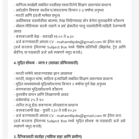
- वाणिज्य शाखेशी संबंधित पदवीसह पत्रकारितेचे शिक्षण असल्यास प्राधान्य
- अर्थउद्योग विषयक वार्तांकन/संपादनाचा किमान २-३ वर्षांचा अनुभव
- मराठी आणि इंग्रजी भाषेवर प्रभुत्व
- अर्थविषयक घडामोडींवर बातम्या, लेख लिहिण्यासह ऑन कॅमेरा मुलाखतीचे कौशल्य
- सोशल मीडियावर सतर्क राहाणे व अर्थ क्षेत्रातील चालू घडामोडींची माहिती ठेवण्याची
आवड
- कामकाजाची वेळ - सकाळी ११.०० ते ७.३०
- अर्ज करण्यासाठी आपला CV -
mahamtbjobs@gmail.com
वर ईमेल करा.
(अर्ज करताना ईमेलच्या Subject Box मध्ये 'विशेष प्रतिनिधी (बिझनेस, ट्रेड आणि
बँकींग) या पदासाठी अर्ज' असे स्पष्टपणे नमूद करावे.)
4. मुद्रित शोधक - जागा १ (वडाळा ऑफिससाठी)
- मराठी भाषेचे व्याकरणदृष्ट्या ज्ञान आवश्यक
- मराठी, संस्कृत भाषा, साहित्य इत्यादिशी संबंधित शिक्षण असल्यास प्राधान्य
- मुद्रित माध्यमांमध्ये मुद्रितशोधनाचा किमान २ वर्षांचा पूर्ण वेळ अनुभव
- संगणकावर मुद्रितशोधनाचे कौशल्य
- वृत्तपत्रीय वाचन आणि लिखाणाची आवड
- वयोमर्यादा २५ ते ४०
- त्वरित रुजू होऊ शकणाऱ्या उमेदवारांना प्राधान्य
- कामकाजाची वेळ - दुपारी २.३० ते रात्री १०.३०
- अर्ज करण्यासाठी आपला CV -
mahamtbjobs@gmail.com
वर ईमेल करा.
(अर्ज करताना ईमेलच्या Subject Box मध्ये 'मुद्रित शोधक या पदासाठी अर्ज' असे
स्पष्टपणे नमूद करावे)
5. दैनिकासाठी वार्ताहर (नाशिक शहर आणि ग्रामीण)