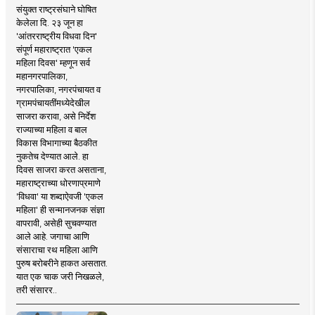
संयुक्त राष्ट्रसंघाने घोषित
केलेला दि. २३ जून हा
'आंतरराष्ट्रीय विधवा दिन'
संपूर्ण महाराष्ट्रात 'एकल
महिला दिवस' म्हणून सर्व
महानगरपालिका,
नगरपालिका, नगरपंचायत व
ग्रामपंचायतींमध्येदेखील
साजरा करावा, असे निर्देश
राज्याच्या महिला व बाल
विकास विभागाच्या बैठकीत
नुकतेच देण्यात आले. हा
दिवस साजरा करत असताना,
महाराष्ट्राच्या धोरणाप्रमाणे
'विधवा' या शब्दाऐवजी 'एकल
महिला' ही सन्मानजनक संज्ञा
वापरावी, असेही सुचवण्यात
आले आहे. जगाचा आणि
संसाराचा रथ महिला आणि
पुरुष बरोबरीने हाकत असतात.
यात एक चाक जरी निखळले,
तरी संसारर..