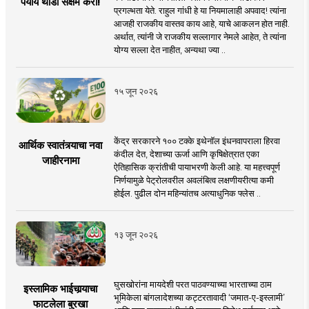
पर्याय थोडा सक्षम करा!
प्रगल्भता येते. राहुल गांधी हे या नियमालाही अपवाद! त्यांना
आजही राजकीय वास्तव काय आहे, याचे आकलन होत नाही.
अर्थात, त्यांनी जे राजकीय सल्लागार नेमले आहेत, ते त्यांना
योग्य सल्ला देत नाहीत, अन्यथा ज्या ..
१५ जून २०२६
केंद्र सरकारने १०० टक्के इथेनॉल इंधनवापराला हिरवा
आर्थिक स्वातंत्र्याचा नवा
कंदील देत, देशाच्या ऊर्जा आणि कृषिक्षेत्रात एका
जाहीरनामा
ऐतिहासिक क्रांतीची पायाभरणी केली आहे. या महत्त्वपूर्ण
निर्णयामुळे पेट्रोलवरील अवलंबित्व लक्षणीयरीत्या कमी
होईल. पुढील दोन महिन्यांतच अत्याधुनिक फ्लेस ..
१३ जून २०२६
घुसखोरांना मायदेशी परत पाठवण्याच्या भारताच्या ठाम
इस्लामिक भाईचार्‍याचा
भूमिकेला बांगलादेशच्या कट्टरतावादी ‘जमात-ए-इस्लामी’
फाटलेला बुरखा