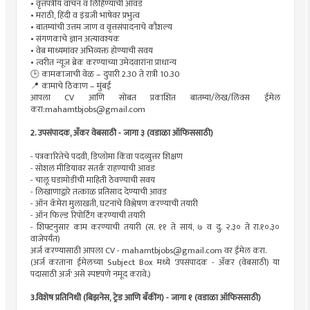
• वृत्तपत्रीय वाचन व लिहिण्याची आवड
• मराठी, हिंदी व इंग्रजी भाषेवर प्रभुत्व
• बातम्यांची उत्तम जाण व वृत्तसंपादनाचे कौशल्य
• संगणकाचे ज्ञान अत्यावश्यक
• वेब माध्यमांवर अभिव्यक्त होण्याची सवय
• त्वरीत न्यूज ब्रेक करण्याच्या उमेदवारांना प्राधान्य
🕒 कामकाजाची वेळ – दुपारी 2.30 ते रात्री 10.30
📍 कामाचे ठिकाण – मुंबई
आपला CV आणि सोबत प्रकाशित बातम्या/लेख/लिंक्स ईमेल
करा:
mahamtbjobs@gmail.com
2. उपसंपादक, अँकर वेबसाठी - जागा ३ (वडाळा ऑफिससाठी)
- पत्रकारितेचे पदवी, डिप्लोमा किंवा पदव्युत्तर शिक्षण
- सोशल मीडियावर सतर्क राहण्याची आवड
- चालू घडामोडींची माहिती ठेवण्याची सवय
- लिखाणाद्वारे तत्काळ प्रतिसाद देण्याची आवड
- ऑन कॅमेरा मुलाखती, घटनांचे विश्लेषण करण्याची तयारी
- ऑन फिल्ड रिपोर्टिंग करण्याची तयारी
- शिफ्टनुसार काम करण्याची तयारी (स. ११ ते सायं, ७ व दु. २.३० ते रा.१०.३०
वाजेपर्यंत)
अर्ज करण्यासाठी आपला CV -
mahamtbjobs@gmail.com
वर ईमेल करा.
(अर्ज करताना ईमेलच्या Subject Box मध्ये 'उपसंपादक - अँकर (वेबसाठी) या
पदासाठी अर्ज' असे स्पष्टपणे नमूद करावे.)
3.विशेष प्रतिनिधी (बिझनेस, ट्रेड आणि बँकींग) - जागा १ (वडाळा ऑफिससाठी)