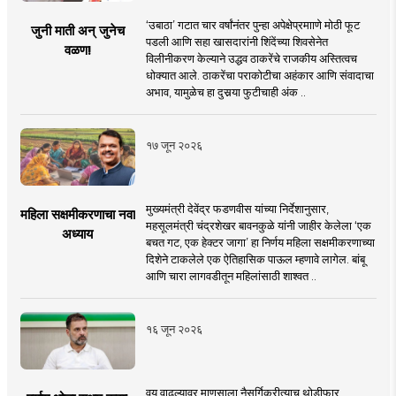
‘उबाठा’ गटात चार वर्षांनंतर पुन्हा अपेक्षेप्रमााणे मोठी फूट
जुनी माती अन् जुनेच
पडली आणि सहा खासदारांनी शिंदेंच्या शिवसेनेत
वळण!
विलीनीकरण केल्याने उद्धव ठाकरेंचे राजकीय अस्तित्वच
धोक्यात आले. ठाकरेंचा पराकोटीचा अहंकार आणि संवादाचा
अभाव, यामुळेच हा दुसर्‍या फुटीचाही अंक ..
१७ जून २०२६
मुख्यमंत्री देवेंद्र फडणवीस यांच्या निर्देशानुसार,
महिला सक्षमीकरणाचा नवा
महसूलमंत्री चंद्रशेखर बावनकुळे यांनी जाहीर केलेला ‘एक
अध्याय
बचत गट, एक हेक्टर जागा’ हा निर्णय महिला सक्षमीकरणाच्या
दिशेने टाकलेले एक ऐतिहासिक पाऊल म्हणावे लागेल. बांबू
आणि चारा लागवडीतून महिलांसाठी शाश्वत ..
१६ जून २०२६
वय वाढल्यावर माणसाला नैसर्गिकरीत्याच थोडीफार