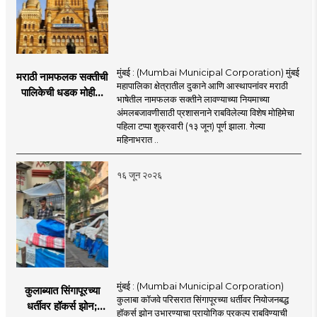
मुंबई : (Mumbai Municipal Corporation) मुंबई
मराठी नामफलक सक्तीची
महापालिका क्षेत्रातील दुकाने आणि आस्थापनांवर मराठी
पालिकेची धडक मोहीम;
भाषेतील नामफलक सक्तीने लावण्याच्या नियमाच्या
१,१२४ दुकानदारांवर
अंमलबजावणीसाठी प्रशासनाने राबविलेल्या विशेष मोहिमेचा
कारवाई
पहिला टप्पा शुक्रवारी (१३ जून) पूर्ण झाला. गेल्या
महिनाभरात ..
१६ जून २०२६
मुंबई : (Mumbai Municipal Corporation)
कुलाब्यात सिंगापूरच्या
कुलाबा कॉजवे परिसरात सिंगापूरच्या धर्तीवर नियोजनबद्ध
धर्तीवर हॉकर्स झोन;
हॉकर्स झोन उभारण्याचा प्रायोगिक प्रकल्प राबविण्याची