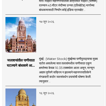
मीरा-भाईंदर महानगरपालिका क्षेत्रातील भाईंदर (पश्चिम)
52.50 कोटी रुपयांच्या
दरम्यान 45 मीटर रुंदीच्या उन्नत (एलिव्हेटेड) मार्गाच्या
पीएमसी प्रस्तावाला
बांधकामासाठी निप्पॉन कोई इंडिया प्रायव्हेट ..
मंजुरीची प्रतीक्षा
१७ जून २०२६
मुंबई : (Water Stock) मुंबईच्या पाणीपुरवठ्याचा मुख्य
जलाशयांतील पाणीसाठा
स्रोत असलेल्या सात तलावांमधील पाणीसाठा एकूण
घटल्याने बांधकामे आणि
क्षमतेच्या केवळ 10.35 टक्क्यांवर आला असून, मान्सून
जलतरण तलावांना
अद्याप पूर्णपणे सक्रिय न झाल्याने महानगरपालिकेने
पाणीपुरवठा बंद;
मंगळवारी कठोर जलसंवर्धन उपायांची घोषणा केली.
व्यावसायिक वापरावरही
त्यानुसार ..
निर्बंध
१६ जून २०२६