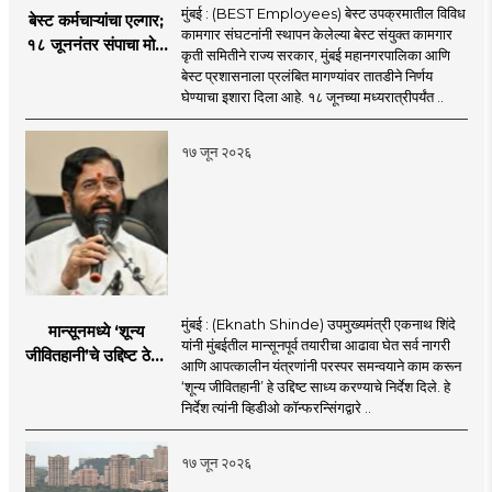
मुंबई : (BEST Employees) बेस्ट उपक्रमातील विविध
बेस्ट कर्मचाऱ्यांचा एल्गार;
कामगार संघटनांनी स्थापन केलेल्या बेस्ट संयुक्त कामगार
१८ जूननंतर संपाचा मोठा
कृती समितीने राज्य सरकार, मुंबई महानगरपालिका आणि
इशारा
बेस्ट प्रशासनाला प्रलंबित मागण्यांवर तातडीने निर्णय
घेण्याचा इशारा दिला आहे. १८ जूनच्या मध्यरात्रीपर्यंत ..
१७ जून २०२६
मुंबई : (Eknath Shinde) उपमुख्यमंत्री एकनाथ शिंदे
मान्सूनमध्ये ‘शून्य
यांनी मुंबईतील मान्सूनपूर्व तयारीचा आढावा घेत सर्व नागरी
जीवितहानी’चे उद्दिष्ट ठेवून
आणि आपत्कालीन यंत्रणांनी परस्पर समन्वयाने काम करून
सर्व यंत्रणांनी काम करावे
‘शून्य जीवितहानी’ हे उद्दिष्ट साध्य करण्याचे निर्देश दिले. हे
: उपमुख्यमंत्री एकनाथ
निर्देश त्यांनी व्हिडीओ कॉन्फरन्सिंगद्वारे ..
शिंदे
१७ जून २०२६