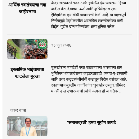
केंद्र सरकारने १०० टक्के इथेनॉल इंधनवापराला हिरवा
आर्थिक स्वातंत्र्याचा नवा
कंदील देत, देशाच्या ऊर्जा आणि कृषिक्षेत्रात एका
जाहीरनामा
ऐतिहासिक क्रांतीची पायाभरणी केली आहे. या महत्त्वपूर्ण
निर्णयामुळे पेट्रोलवरील अवलंबित्व लक्षणीयरीत्या कमी
होईल. पुढील दोन महिन्यांतच अत्याधुनिक फ्लेस ..
१३ जून २०२६
घुसखोरांना मायदेशी परत पाठवण्याच्या भारताच्या ठाम
इस्लामिक भाईचार्‍याचा
भूमिकेला बांगलादेशच्या कट्टरतावादी ‘जमात-ए-इस्लामी’
फाटलेला बुरखा
आणि इतर कट्टरपंथीयांनी कडाडून विरोध दर्शवला आहे.
स्वतःच्याच मुस्लीम नागरिकांना घुसखोर ठरवून, सीमेवर
मानवी ढाल उभारण्याची त्यांची वल्गना ही जागतिक ..
जरुर वाचा
'समाजव्रती' हभप सुयोग आपटे