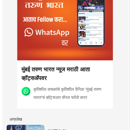
मुंबई तरुण भारत न्यूज मराठी आता
व्हॉट्सॲपवर
कृतिशील वाचकांचे कृतिशील दैनिक 'मुंबई तरुण
भारत'चं व्हॉट्सअप चॅनल फॉलो करा!
अग्रलेख