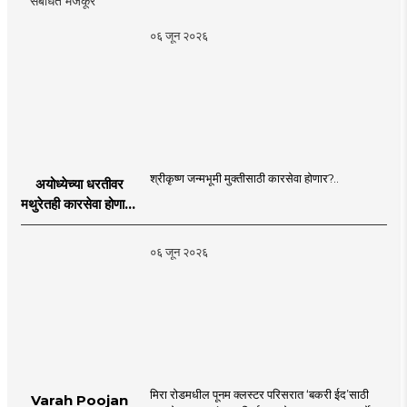
संबंधित मजकूर
०६ जून २०२६
श्रीकृष्ण जन्मभूमी मुक्तीसाठी कारसेवा होणार?..
अयोध्येच्या धरतीवर
मथुरेतही कारसेवा होणार?
| Shri Krishna
Janmabhoomi |
०६ जून २०२६
MahaMTB
मिरा रोडमधील पूनम क्लस्टर परिसरात ‘बकरी ईद’साठी
Varah Poojan