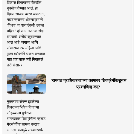
विकास विभागाच्या बैठकीत
नुकतेच देण्यात आले. हा
दिवस साजरा करत असताना,
महाराष्ट्राच्या धोरणाप्रमाणे
'विधवा' या शब्दाऐवजी 'एकल
महिला' ही सन्मानजनक संज्ञा
वापरावी, असेही सुचवण्यात
आले आहे. जगाचा आणि
संसाराचा रथ महिला आणि
पुरुष बरोबरीने हाकत असतात.
यात एक चाक जरी निखळले,
तरी संसारर..
‘रायगड प्राधिकरणा’च्या कामावर शिवप्रेमींकडूनच
प्रश्नचिन्ह का?
नुकत्याच संपन्न झालेल्या
शिवराज्याभिषेक दिनाच्या
सोहळ्याला दुर्गराज
रायगडावर शिवप्रेमींना प्रचंड
गैरसोयींचा सामना करावा
लागला. त्यामुळे सरकारतर्फे