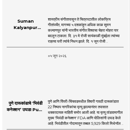
शास्त्रीय संगीतापासून ते चित्रपटातील लोकप्रिय
Suman
गीतांपर्यंत, मागच्या ५ दशकांहून अधिक काळ सुमन
Kalyanpur
कल्याणपुर यांनी भारतीय संगीत विश्वाचा चेहरा मोहरा पार
accorded state
बदलून टाकला. दि. ३१ मे रोजी सायंकाळी मुंबईला त्यांच्या
honours in
राहत्या घरी त्यांचे निधन झाले. दि. १ जून रोजी ..
mumbai |
MahaMTB
०५ जून २०२६
पुणे आणि पिंपरी-चिंचवडमधील विषारी गावठी दारूकांडात
पुणे दारूकांडाचे ‘भिवंडी
22 निष्पाप नागरिकांचा मृत्यू झाल्यानंतर तपासात
कनेक्शन’ उघड! Pune
धक्कादायक माहिती समोर आली आहे. या मृत्यू तांडवामागील
Liquor Tragedy
मुख्य 'भिवंडी कनेक्शन' FDA आणि पोलिसांनी उघड केले
आहे. भिवंडीतील गोदामातून तब्बल 5,929 किलो मिथेनॉल ..