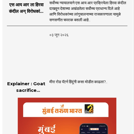
सर्वोच्च न्यायालयाने एस आय आर प्रक्रियेला हिरवा कंदील
एस आय आर ला हिरवा
दाखवून देशाच्या अखंडतेला सर्वोच्च प्राधान्य दिले आहे
कंदील अन् विरोधकांना
आणि विरोधकांच्या लांगुचालनाच्या राजकारणाला यामुळे
चपराक
सणसणीत चपराक बसली आहे..
०३ जून २०२६
मीरा रोड पॅटर्न हिंदूंनी कसा मोडीत काढला?..
Explainer : Goat
sacrifice
controversy in
Mumbai |
MahaMTB