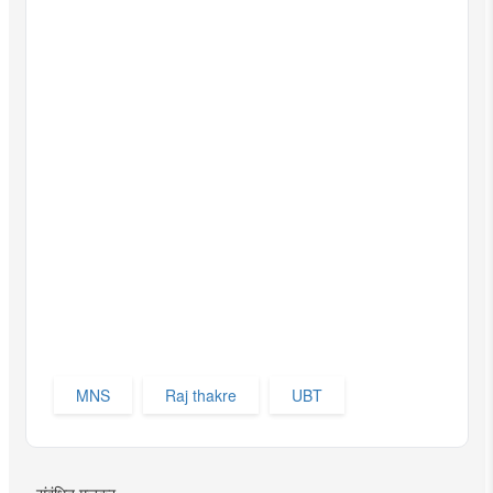
MNS
Raj thakre
UBT