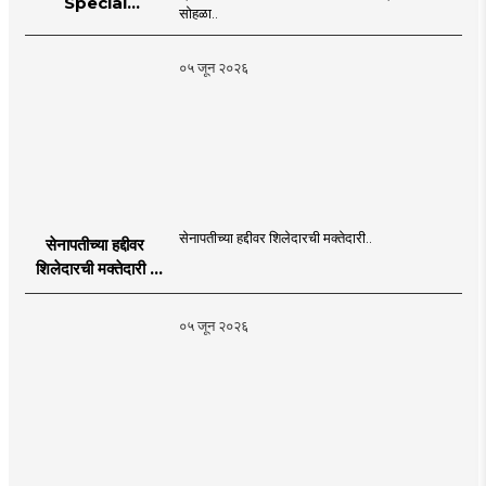
Special
सोहळा..
supplement
Publication
०५ जून २०२६
Programme in
Dahanu |
MahaMTB
सेनापतीच्या हद्दीवर शिलेदारची मक्तेदारी..
सेनापतीच्या हद्दीवर
शिलेदारची मक्तेदारी |
Sahyadri Tiger
Sheledar |
०५ जून २०२६
MahaMTB