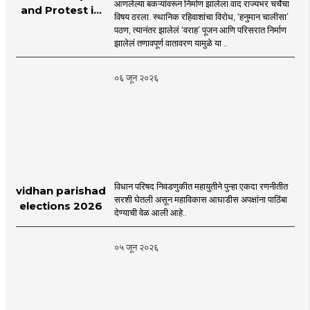
आणलेल्या बकऱ्यांवरून निर्माण झालेला वाद राज्यभर चर्चेचा
and Protest in
विषय ठरला. स्थानिक रहिवाशांचा विरोध, ‘हनुमान चालीसा’
Poonam
पठण, त्यानंतर झालेलं ‘वराह’ पूजन आणि परिसरात निर्माण
Cluster Society
झालेलं तणावपूर्ण वातावरण यामुळे या ..
Mira Road
०६ जून २०२६
विधान परिषद निवडणुकीत महायुतीने पुन्हा एकदा रणनीतीत
vidhan parishad
सरशी घेतली असून महाविकास आघाडीस अपक्षांना पाठिंबा
elections 2026
देण्याची वेळ आली आहे..
०५ जून २०२६