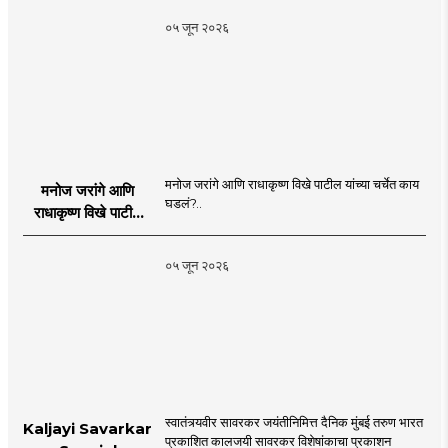
०५ जून २०२६
मनोज जरांगे आणि राधाकृष्ण विखे पाटील यांच्या चर्चेत काय
मनोज जरांगे आणि
घडलं?..
राधाकृष्ण विखे पाटील
यांच्या चर्चेत काय घडलं?
०५ जून २०२६
स्वातंत्र्यवीर सावरकर जयंतीनिमित्त दैनिक मुंबई तरुण भारत
Kaljayi Savarkar
प्रकाशित कालजयी सावरकर विशेषांकाचा प्रकाशन