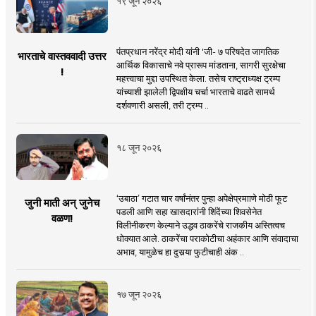
१९ जून २०२६
पंतप्रधान नरेंद्र मोदी यांनी 'जी- ७ परिषदेत जागतिक
भारताचे वास्तववादी उत्तर
आर्थिक विकासाचे नवे प्रारूप मांडताना, सागरी सुरक्षेचा
!
महत्त्वाचा मुद्दा उपस्थित केला. तसेच राष्ट्राध्यक्ष ट्रम्प
यांच्याशी झालेली द्विपक्षीय चर्चा भारताचे वाढते सामर्थ
दर्शवणारी असली, तरी ट्रम्प ..
१८ जून २०२६
‘उबाठा’ गटात चार वर्षांनंतर पुन्हा अपेक्षेप्रमााणे मोठी फूट
जुनी माती अन् जुनेच
पडली आणि सहा खासदारांनी शिंदेंच्या शिवसेनेत
वळण!
विलीनीकरण केल्याने उद्धव ठाकरेंचे राजकीय अस्तित्वच
धोक्यात आले. ठाकरेंचा पराकोटीचा अहंकार आणि संवादाचा
अभाव, यामुळेच हा दुसर्‍या फुटीचाही अंक ..
१७ जून २०२६