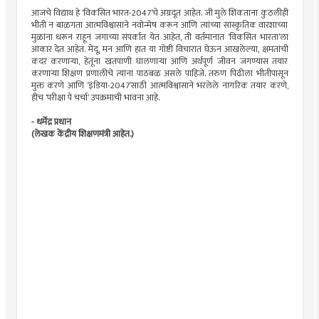
आजचे विद्याथ हे ‌‘विकसित भारत-2047‌’चे अग्रदूत आहेत. जी मुले शिकताना कुठलीही
भीती न बाळगता आत्मविश्वासाने नवोन्मेष करून आणि त्यांच्या सांस्कृतिक वारशाच्या
मुळांना धरून राहून जगाच्या संपर्कात येत आहेत, ती वर्तमानात ‌‘विकसित भारता‌’ला
आकार देत आहेत. मेंदू, मन आणि हात या गोष्टी विचारात घेऊन आखलेल्या, क्षमतांची
कदर करणाऱ्या, हेतूंना खतपाणी घालणाऱ्या आणि अर्थपूर्ण जीवन जगण्यास तयार
करणाऱ्या शिक्षण प्रणालीचे त्यांना पाठबळ असले पाहिजे. तरुण पिढीला भीतीपासून
मुक्त करणे आणि ‌‘इंडिया-2047‌’साठी आत्मविश्वासाने भरलेले नागरिक तयार करणे,
हीच ‌‘परीक्षा पे चर्चा‌‘ उपक्रमाची भावना आहे.
- धर्मेंद्र प्रधान
(लेखक केंद्रीय शिक्षणमंत्री आहेत.)