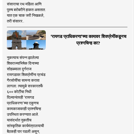
संसाराचा रथ महिला आणि
पुरुष बरोबरीने हाकत असतात.
यात एक चाक जरी निखळले,
तरी संसारर..
‘रायगड प्राधिकरणा’च्या कामावर शिवप्रेमींकडूनच
प्रश्नचिन्ह का?
नुकत्याच संपन्न झालेल्या
शिवराज्याभिषेक दिनाच्या
सोहळ्याला दुर्गराज
रायगडावर शिवप्रेमींना प्रचंड
गैरसोयींचा सामना करावा
लागला. त्यामुळे सरकारतर्फे
६०० कोटींचा निधी
दिल्यानंतरही ‘रायगड
प्राधिकरणा’च्या एकूणच
कामकाजावरही प्रश्नचिन्ह
उपस्थित करण्यात आले.
यासंदर्भात नुकतीच
सांस्कृतिक कार्यमंत्रालयाची
बैठकही पार पडली असून,