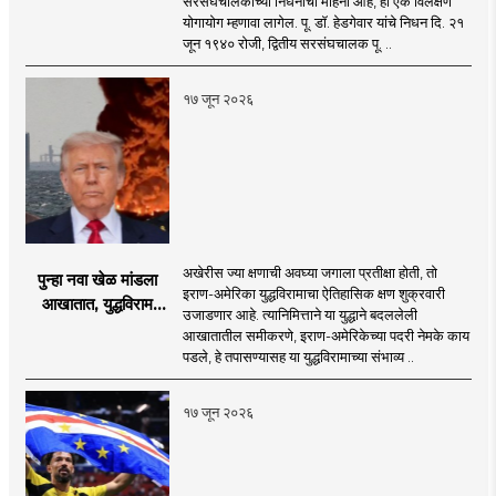
सरसंघचालकांच्या निधनाचा महिना आहे, हा एक विलक्षण
द्रष्टा संघटक
योगायोग म्हणावा लागेल. पू. डॉ. हेडगेवार यांचे निधन दि. २१
जून १९४० रोजी, द्वितीय सरसंघचालक पू. ..
१७ जून २०२६
अखेरीस ज्या क्षणाची अवघ्या जगाला प्रतीक्षा होती, तो
पुन्हा नवा खेळ मांडला
इराण-अमेरिका युद्धविरामाचा ऐतिहासिक क्षण शुक्रवारी
आखातात, युद्धविराम
उजाडणार आहे. त्यानिमित्ताने या युद्धाने बदललेली
झाला!
आखातातील समीकरणे, इराण-अमेरिकेच्या पदरी नेमके काय
पडले, हे तपासण्यासह या युद्धविरामाच्या संभाव्य ..
१७ जून २०२६