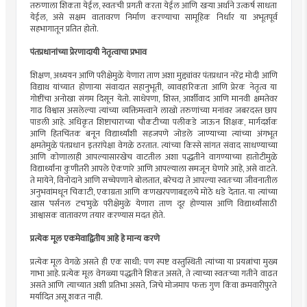
तरुणाला शिकता येईल, स्वतःची प्रगती करता येईल आणि खऱ्या अर्थाने उत्कर्ष साधता
येईल, असे सक्षम वातावरण निर्माण करण्याचा सामूहिक निर्धार या अभूतपूर्व
सहभागातून प्रतित होतो.
पंतप्रधानांच्या प्रेरणादायी नेतृत्वाचा प्रभाव
शिक्षण, अध्ययन आणि परीक्षेमुळे येणारा ताण अशा मुद्द्यांवर पंतप्रधान नरेंद्र मोदी आणि
विद्याथ यांच्यात होणाऱ्या संवादात सहानुभूती, व्यावहारिकता आणि प्रेरक नेतृत्व या
गोष्टींचा अनोखा संगम दिसून येतो. साधेपणा, शिस्त, आर्शीवाद आणि मानवी क्षमतेवर
गाढ विश्वास असलेल्या त्यांच्या व्यक्तिमत्त्वाने लाखो तरुणांच्या मनांवर जबरदस्त छाप
पाडली आहे. अधिकृत शिष्टाचाराच्या चौकटीच्या पलीकडे जाऊन शिक्षक, मार्गदर्शक
आणि हितचिंतक बनून विद्यार्थ्यांशी सहजपणे जोडले जाण्याच्या त्यांच्या अंगभूत
क्षमतेमुळे पंतप्रधान इतरांपेक्षा वेगळे ठरतात. त्यांच्या किस्से सांगत संवाद साधण्याच्या
आणि कोणालाही आपल्यासारखेच वाटतील अशा पद्धतीने वागण्याच्या हातोटीमुळे
विद्यार्थ्यांना कुणीतरी आपले ऐकणारे आणि आपल्याला समजून घेणारे आहे, असे वाटते.
ते मायेने, विनोदाने आणि सच्चेपणाने बोलतात, बरेचदा ते आपल्या स्वतःच्या जीवनातील
अनुभवांमधून चिकाटी, एकाग्रता आणि कणखरपणाबद्दलचे मोठे धडे देतात. या त्यांच्या
खास ‌‘पर्सनल टच‌’मुळे परीक्षेमुळे येणारा ताण दूर होण्यास आणि विद्यार्थ्यांसाठी
आश्वासक वातावरण तयार करण्यास मदत होते.
प्रत्येक मूल एकमेवाद्वितीय आहे हे मान्य करणे
प्रत्येक मूल वेगळे असते ही एक साधी; पण स्पष्ट वस्तुस्थिती त्यांच्या या प्रयत्नांचा मुख्य
गाभा आहे. प्रत्येक मूल वेगळ्या पद्धतीने शिकत असते, ते त्याच्या स्वतःच्या गतीने वाढत
असते आणि त्याच्यात अशी प्रतिभा असते, जिचे मोजमाप फक्त गुण किंवा क्रमवारीपुरते
मर्यादित असू शकत नाही.