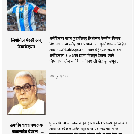
अर्जेंटिनाचा महान फुटबॉलपटू लिओनेल मेस्सीने ‘फिफा’
लिओनेल मेस्सी अन्
विश्वचषकाच्या इतिहासात आणखी एक सुवर्ण अध्याय लिहिला
विश्वविक्रम
आहे. अल्जेरियाविरुद्धच्या सामन्यात हॅट्ट्रिक झळकावत
अर्जेंटिनाला ३-० असा विजय मिळवून देताना, त्याने
‘विश्वचषकातील सर्वाधिक गौरवशाली खेळाडू’ म्हणून ..
१७ जून २०२६
पू. सरसंघचालक बाळासाहेब देवरस यांना आपल्यातून जाऊन
पूजनीय सरसंघचालक
आज ३० वर्षे होत आहेत. जून हा रा. स्व. संघाच्या तीनही
बाळासाहेब देवरस -