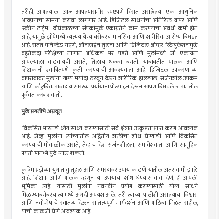
तरीही, आपल्याला आज आपल्यासमोर स्पष्टपणे दिसत असलेल्या एका आधुनिक
आव्हानाचा सामना करावा लागणार आहे. डिजिटल साधनांचा अतिरिक्त वापर आणि
‌‘स्क्रीन टाईम.‌’ दीर्घकाळच्या संपर्कामुळे एकाग्रतेने काम करण्याचा अवधी कमी होत
आहे, यामुळे झोपेमध्ये व्यत्यय येण्याबरोबरच मानसिक आणि शारीरिक आरोग्य बिघडत
आहे. सतत कनेक्टेड राहणे, ऑनलाईन तुलना आणि ‌‘डिजिटल ओव्हर स्टिम्युलेशन‌’मुळे
बहुतेकदा परीक्षेच्या ताणात अधिकच भर पडते आणि मुलांमध्ये जी एकाग्रता
आपल्याला वाढवायची असते, तिलाच धक्का बसतो. याबाबतीत पालक आणि
शिक्षकांनी एकत्रितपणे कृती करण्याची आवश्यकता आहे. डिजिटल उपकरणांच्या
वापराबाबत मुलांना योग्य मर्यादा ठरवून देऊन शारीरिक हालचाल, सर्जनशील उपक्रम
आणि कौटुंबिक संवाद यांसारख्या पर्यायांना प्रोत्साहन देऊन आपण बिघडलेला समतोल
पूर्ववत करू शकतो.
मुले प्रगतीचे अग्रदूत
‌‘विकसित भारत‌’चे ध्येय साध्य करण्यासाठी सर्व क्षेत्रात उत्कृष्टता प्राप्त करणे आवश्यक
आहे. जेव्हा मुलांना त्यांच्यातील अद्वितीय शक्तींचा शोध घेण्याची आणि विकसित
करण्याची मोकळीक असते, तेव्हाच देश सर्जनशीलता, समावेशकता आणि सामूहिक
प्रगती यामध्ये पुढे जाऊ शकतो.
कृत्रिम प्रज्ञेच्या युगात कुतूहल आणि समस्यांवर उपाय काढणे यातील अंतर कमी झाले
आहे. शिक्षक आणि पालक म्हणून या उपायांचा शोध घेण्यास वाव देणे, ही आपली
भूमिका आहे. यासाठी मुलांना नवनवीन प्रयोग करण्यासाठी योग्य साधने
मिळण्याबरोबरच त्यामध्ये अगदी अपयश आले, तरी त्यांच्या पाठीशी असल्याचा विश्वास
आणि नवोन्मेषाचे स्वातंत्र्य देऊन सातत्यपूर्ण मार्गदर्शन आणि पाठिंबा मिळत राहील,
याची काळजी घेणे आवश्यक आहे.