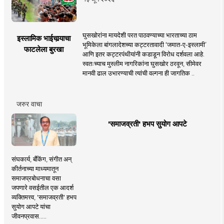
घुसखोरांना मायदेशी परत पाठवण्याच्या भारताच्या ठाम
इस्लामिक भाईचार्‍याचा
भूमिकेला बांगलादेशच्या कट्टरतावादी ‘जमात-ए-इस्लामी’
फाटलेला बुरखा
आणि इतर कट्टरपंथीयांनी कडाडून विरोध दर्शवला आहे.
स्वतःच्याच मुस्लीम नागरिकांना घुसखोर ठरवून, सीमेवर
मानवी ढाल उभारण्याची त्यांची वल्गना ही जागतिक ..
जरुर वाचा
'समाजव्रती' हभप सुयोग आपटे
संघकार्य, बँकिंग, संगीत अन्
कीर्तनाच्या माध्यमातून
समाजप्रबोधनाचा वसा
जपणारे वसईतील एक आदर्श
व्यक्तिमत्त्व, 'समाजव्रती' हभप
सुयोग आपटे यांचा
जीवनप्रवास.....