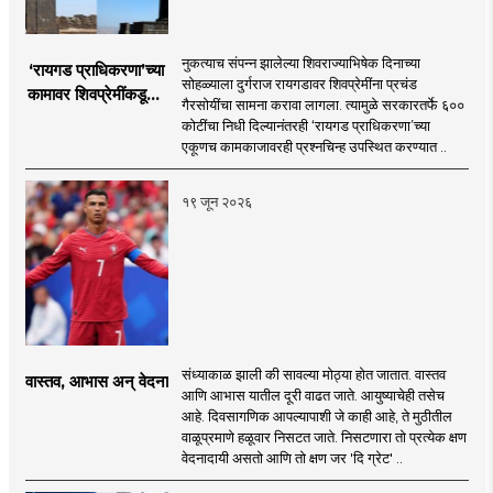
नुकत्याच संपन्न झालेल्या शिवराज्याभिषेक दिनाच्या
‘रायगड प्राधिकरणा’च्या
सोहळ्याला दुर्गराज रायगडावर शिवप्रेमींना प्रचंड
कामावर शिवप्रेमींकडूनच
गैरसोयींचा सामना करावा लागला. त्यामुळे सरकारतर्फे ६००
प्रश्नचिन्ह का?
कोटींचा निधी दिल्यानंतरही ‘रायगड प्राधिकरणा’च्या
एकूणच कामकाजावरही प्रश्नचिन्ह उपस्थित करण्यात ..
१९ जून २०२६
संध्याकाळ झाली की सावल्या मोठ्या होत जातात. वास्तव
वास्तव, आभास अन् वेदना
आणि आभास यातील दूरी वाढत जाते. आयुष्याचेही तसेच
आहे. दिवसागणिक आपल्यापाशी जे काही आहे, ते मुठीतील
वाळूप्रमाणे हळूवार निसटत जाते. निसटणारा तो प्रत्येक क्षण
वेदनादायी असतो आणि तो क्षण जर 'दि ग्रेट' ..