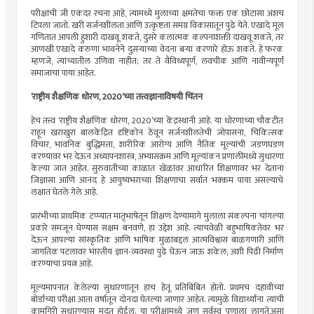
परीक्षांची जी एकंदर रचना आहे, त्यामध्ये मुलाच्या क्षमतेचा फक्त एक छोटासा अंशच
टिपला जातो. खरी सर्जनशीलता आणि उत्कृष्टता समग्र विकासातून पुढे येते. एखादे मूल
गणितात आपली हुशारी दाखवू शकते, दुसरे कलात्मक कल्पनाशक्ती दाखवू शकते, तर
आणखी एखादे करुणा भावनेने दुसऱ्याच्या वेदना बऱ्या करणारे होऊ शकते. हे फरक
म्हणजे, त्यांच्यातील उणिवा नाहीत; तर ते वैविध्यपूर्ण, लवचीक आणि नावीन्यपूर्ण
समाजाचा पाया आहेत.
‌‘राष्ट्रीय शैक्षणिक धोरण, 2020‌’च्या तत्त्वज्ञानाविषयी चिंतन
हेच तत्त्व ‌‘राष्ट्रीय शैक्षणिक धोरण, 2020‌’च्या केंद्रस्थानी आहे. या धोरणाच्या चौकटीत
राहून खराखुरा बालकेंद्रित दृष्टिकोन ठेवून सर्जनशीलतेची जोपासना, चिकित्सक
विचार, भावनिक बुद्धिमत्ता, शारीरिक आरोग्य आणि नैतिक मूल्यांची जडणघडण
करण्यावर भर देऊन अध्यापनशास्त्र, अभ्यासक्रम आणि मूल्यांकन प्रणालींमध्ये सुधारणा
केल्या जात आहेत. सुरुवातीच्या काळात खेळांवर आधारित शिक्षणावर भर देताना
जिज्ञासा आणि आनंद हे आयुष्यभराच्या शिक्षणाचा सर्वात भक्कम पाया असल्याचे
लक्षात घेतले गेले आहे.
प्रारंभीच्या प्राथमिक टप्प्यात मातृभाषेतून शिक्षण देण्यामागे मुलाला संकल्पना चांगल्या
प्रकारे समजून घेण्यास सक्षम बनवणे, हा उद्देश आहे. त्याचवेळी बहुभाषिकतेवर भर
देऊन आपल्या सांस्कृतिक आणि भाषिक मुळांबद्दल आत्मविश्वास बाळगणारी आणि
जागतिक पटलावर भारतीय ज्ञान-व्यवस्था पुढे घेऊन जाऊ शकेल, अशी पिढी निर्माण
करण्याचा प्रयत्न आहे.
मूल्यमापनात केलेल्या सुधारणांतून हाच हेतू प्रतिबिंबित होतो. प्रथमच दहावीच्या
बोर्डाच्या परीक्षा आता वर्षातून दोनदा घेतल्या जाणार आहेत. त्यामुळे विद्यार्थ्यांना त्यांची
कामगिरी सुधारण्यास मदत होईल. या परीक्षांमध्ये जणू सर्वस्व पणाला लागते,असा