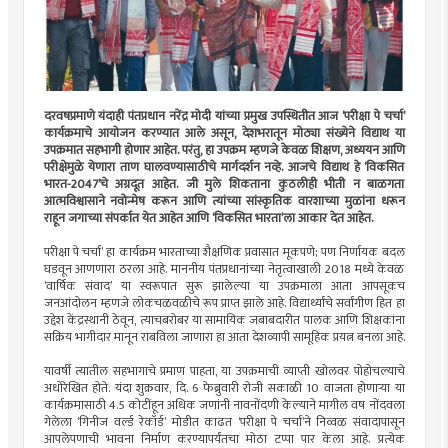
दरवषप्रमाणे यंदाही पंतप्रधान नरेंद्र मोदी यांच्या प्रमुख उपस्थितीत आज ‌‘परीक्षा पे चर्चा‌’
कार्यक्रमाचे आयोजन करण्यात आले असून, देशभरातून मोठ्या संख्येने विद्याथ या
उपक्रमात सहभागी होणार आहेत. परंतु, हा उपक्रम म्हणजे केवळ शिक्षण, अध्ययन आणि
परीक्षेमुळे येणारा ताण घालवण्यासाठीचे मार्गदर्शन नव्हे. आजचे विद्याथ हे ‌‘विकसित
भारत-2047‌’चे अग्रदूत आहेत. जी मुले शिकताना कुठलीही भीती न बाळगता
आत्मविश्वासाने नवोन्मेष करून आणि त्यांच्या सांस्कृतिक वारशाच्या मुळांना धरून
राहून जगाच्या संपर्कात येत आहेत आणि ‌‘विकसित भारता‌’ला आकार देत आहेत.
परीक्षा पे चर्चा‌’ हा कार्यक्रम भारताच्या शैक्षणिक प्रवासात मूकपणे; पण निर्णायक बदल
घडवून आणणारा ठरला आहे. माननीय पंतप्रधानांच्या नेतृत्वाखाली 2018 मध्ये केवळ
‌‘वार्षिक संवाद‌’ या स्वरूपात सुरू झालेल्या या उपक्रमाला आता आपसूकच
जनआंदोलन म्हणजे लोकचळवळीचे रूप प्राप्त झाले आहे. विद्यार्थ्यांचे सर्वांगीण हित हा
उद्देश केंद्रस्थानी ठेवून, त्याचबरोबर या सामायिक जबाबदारीत पालक आणि शिक्षकांना
सक्रिय भागीदार मानून राबविला जाणारा हा आता देशव्यापी सामूहिक प्रयत्न बनला आहे.
यावर्षी त्यातील सहभागाचे प्रमाण पाहता, या उपक्रमाची व्याप्ती खोलवर पोहोचल्याचे
अधोरेखित होते. यंदा शुक्रवार, दि. 6 फेब्रुवारी रोजी सकाळी 10 वाजता होणाऱ्या या
कार्यक्रमासाठी 4.5 कोटींहून अधिक जणांनी नावनोंदणी केल्याने मागील वष नोंदवला
गेलेला ‌‘गिनीज वर्ल्ड रेकॉर्ड‌’ मोडीत काढत ‌‘परीक्षा पे चर्चा‌’ने निव्वळ संवादापासून
आपलेपणाची भावना निर्माण करण्यापर्यंतचा मोठा टप्पा पार केला आहे. प्रत्येक