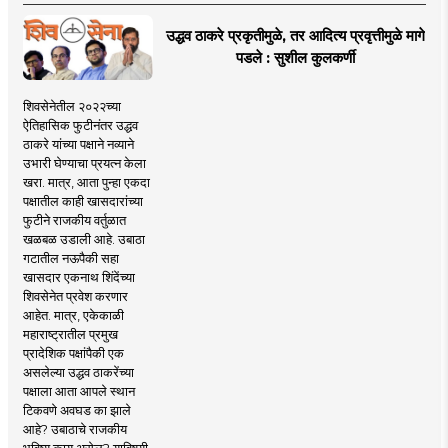
उद्धव ठाकरे प्रकृतीमुळे, तर आदित्य प्रवृत्तीमुळे मागे
पडले : सुशील कुलकर्णी
शिवसेनेतील २०२२च्या
ऐतिहासिक फुटीनंतर उद्धव
ठाकरे यांच्या पक्षाने नव्याने
उभारी घेण्याचा प्रयत्न केला
खरा. मात्र, आता पुन्हा एकदा
पक्षातील काही खासदारांच्या
फुटीने राजकीय वर्तुळात
खळबळ उडाली आहे. उबाठा
गटातील नऊपैकी सहा
खासदार एकनाथ शिंदेंच्या
शिवसेनेत प्रवेश करणार
आहेत. मात्र, एकेकाळी
महाराष्ट्रातील प्रमुख
प्रादेशिक पक्षांपैकी एक
असलेल्या उद्धव ठाकरेंच्या
पक्षाला आता आपले स्थान
टिकवणे अवघड का झाले
आहे? उबाठाचे राजकीय
भविष्य काय असेल? याविषयी