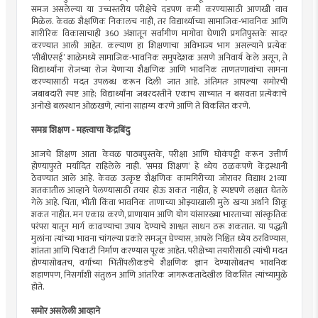
समज असलेल्या या उच्चस्तरीय परीक्षेचे दडपण कमी करण्यासाठी आणखी वाव
मिळेल. केवळ शैक्षणिक निकालच नाही, तर विद्यार्थ्यांच्या सामाजिक-भावनिक आणि
शारीरिक विकासाचाही 360 अंशातून सर्वांगीण मागोवा घेणारी प्रगतिपुस्तके सादर
करण्यात आली आहेत. कल्याण हा शिक्षणाचा अविभाज्य भाग असल्याने प्रत्येक
‌‘सीबीएसई‌’ शाळेमध्ये सामाजिक-भावनिक समुपदेशक असणे अनिवार्य केले असून, ते
विद्यार्थ्यांना रोजच्या रोज येणाऱ्या शैक्षणिक आणि भावनिक ताणतणावांचा सामना
करण्यासाठी मदत उपलब्ध करून दिली जात आहे. अंतिमतः आपल्या समोरची
जबाबदारी स्पष्ट आहे; विद्यार्थ्यांना जबरदस्तीने एकाच साच्यात न बसवता प्रत्येकाचे
अनोखे बलस्थान ओळखणे, त्यांना साहाय्य करणे आणि ते विकसित करणे.
समग्र शिक्षण - महत्त्वाचा केंद्रबिंदु
आजचे शिक्षण आता केवळ पाठ्यपुस्तके, परीक्षा आणि घोकंपट्टी करून उत्तीर्ण
होण्यापुरते मर्यादित राहिलेले नाही. ‌‘समग्र शिक्षण‌’ हे ध्येय ठळकपणे केंद्रस्थानी
ठेवण्यात आले आहे. केवळ उत्कृष्ट शैक्षणिक कामगिरीच्या जोरावर विद्याथ 21व्या
शतकातील आव्हाने पेलण्यासाठी तयार होऊ शकत नाहीत, हे स्पष्टपणे लक्षात घेतले
गेले आहे. चिंता, भीती किंवा भावनिक ताणाच्या ओझ्याखाली मुले खऱ्या अर्थाने शिकू
शकत नाहीत. मन एकाग्र करणे, प्राणायाम आणि योग यांसारख्या भारताच्या सांस्कृतिक
परंपरा यातून मार्ग काढण्याचा उपाय देण्याचे शाश्वत साधन ठरू शकतात. या पद्धती
मुलांना त्यांच्या भावना चांगल्या प्रकारे समजून घेण्यास, आपले निश्चित ध्येय ठरविण्यास,
शांतता आणि चिकाटी निर्माण करण्यास पूरक आहेत. परीक्षेच्या तयारीसाठी त्यांची मदत
होण्यासोबतच, वर्गाच्या भिंतींपलीकडचे शैक्षणिक ज्ञान देण्यासोबतच भावनिक
शहाणपण, निसर्गाशी संतुलन आणि आंतरिक जागरूकतादेखील विकसित त्यांच्यामुळे
होते.
समोर असलेली आव्हाने