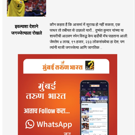
कौन कहता हैं कि आसमां में सुराख हो नहीं सकता, एक
इवल्याशा देशाने
पत्थर तो तबीयत से उछालो यारों... दुष्यंत कुमार यांच्या या
जगज्जेत्याला रोखले
शायरीची आठवण स्पेन विरुद्ध केप व्हर्डेची मॅच पाहताना आली.
जेमतेम ४ लाख, ९१ हजार, २३३ लोकसंख्येचा हा देश; पण
त्यांनी माजी जगज्जेत्या आणि जागतिक ..