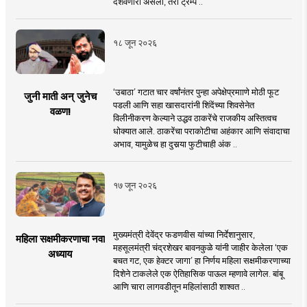
दर्शवणारी असली, तरी ट्रम्प ..
१८ जून २०२६
‘उबाठा’ गटात चार वर्षांनंतर पुन्हा अपेक्षेप्रमााणे मोठी फूट
जुनी माती अन् जुनेच
पडली आणि सहा खासदारांनी शिंदेंच्या शिवसेनेत
वळण!
विलीनीकरण केल्याने उद्धव ठाकरेंचे राजकीय अस्तित्वच
धोक्यात आले. ठाकरेंचा पराकोटीचा अहंकार आणि संवादाचा
अभाव, यामुळेच हा दुसर्‍या फुटीचाही अंक ..
१७ जून २०२६
मुख्यमंत्री देवेंद्र फडणवीस यांच्या निर्देशानुसार,
महिला सक्षमीकरणाचा नवा
महसूलमंत्री चंद्रशेखर बावनकुळे यांनी जाहीर केलेला ‘एक
अध्याय
बचत गट, एक हेक्टर जागा’ हा निर्णय महिला सक्षमीकरणाच्या
दिशेने टाकलेले एक ऐतिहासिक पाऊल म्हणावे लागेल. बांबू
आणि चारा लागवडीतून महिलांसाठी शाश्वत ..