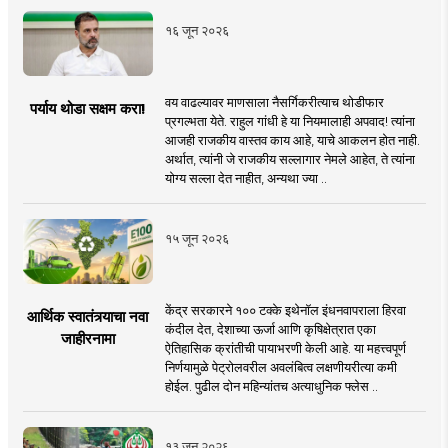
१६ जून २०२६
वय वाढल्यावर माणसाला नैसर्गिकरीत्याच थोडीफार
पर्याय थोडा सक्षम करा!
प्रगल्भता येते. राहुल गांधी हे या नियमालाही अपवाद! त्यांना
आजही राजकीय वास्तव काय आहे, याचे आकलन होत नाही.
अर्थात, त्यांनी जे राजकीय सल्लागार नेमले आहेत, ते त्यांना
योग्य सल्ला देत नाहीत, अन्यथा ज्या ..
१५ जून २०२६
केंद्र सरकारने १०० टक्के इथेनॉल इंधनवापराला हिरवा
आर्थिक स्वातंत्र्याचा नवा
कंदील देत, देशाच्या ऊर्जा आणि कृषिक्षेत्रात एका
जाहीरनामा
ऐतिहासिक क्रांतीची पायाभरणी केली आहे. या महत्त्वपूर्ण
निर्णयामुळे पेट्रोलवरील अवलंबित्व लक्षणीयरीत्या कमी
होईल. पुढील दोन महिन्यांतच अत्याधुनिक फ्लेस ..
१३ जून २०२६