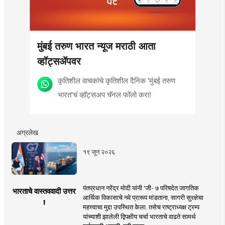
मुंबई तरुण भारत न्यूज मराठी आता
व्हॉट्सॲपवर
कृतिशील वाचकांचे कृतिशील दैनिक 'मुंबई तरुण
भारत'चं व्हॉट्सअप चॅनल फॉलो करा!
अग्रलेख
१९ जून २०२६
पंतप्रधान नरेंद्र मोदी यांनी 'जी- ७ परिषदेत जागतिक
भारताचे वास्तववादी उत्तर
आर्थिक विकासाचे नवे प्रारूप मांडताना, सागरी सुरक्षेचा
!
महत्त्वाचा मुद्दा उपस्थित केला. तसेच राष्ट्राध्यक्ष ट्रम्प
यांच्याशी झालेली द्विपक्षीय चर्चा भारताचे वाढते सामर्थ