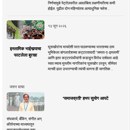
निर्णयामुळे पेट्रोलवरील अवलंबित्व लक्षणीयरीत्या कमी
होईल. पुढील दोन महिन्यांतच अत्याधुनिक फ्लेस ..
१३ जून २०२६
घुसखोरांना मायदेशी परत पाठवण्याच्या भारताच्या ठाम
इस्लामिक भाईचार्‍याचा
भूमिकेला बांगलादेशच्या कट्टरतावादी ‘जमात-ए-इस्लामी’
फाटलेला बुरखा
आणि इतर कट्टरपंथीयांनी कडाडून विरोध दर्शवला आहे.
स्वतःच्याच मुस्लीम नागरिकांना घुसखोर ठरवून, सीमेवर
मानवी ढाल उभारण्याची त्यांची वल्गना ही जागतिक ..
जरुर वाचा
'समाजव्रती' हभप सुयोग आपटे
संघकार्य, बँकिंग, संगीत अन्
कीर्तनाच्या माध्यमातून
समाजप्रबोधनाचा वसा