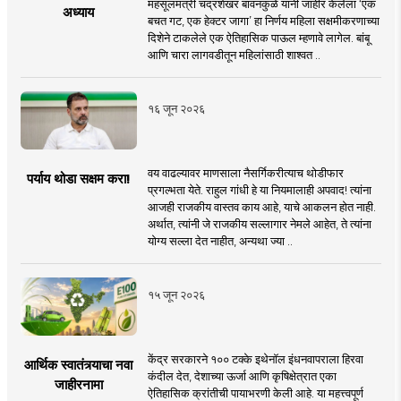
महसूलमंत्री चंद्रशेखर बावनकुळे यांनी जाहीर केलेला ‘एक
अध्याय
बचत गट, एक हेक्टर जागा’ हा निर्णय महिला सक्षमीकरणाच्या
दिशेने टाकलेले एक ऐतिहासिक पाऊल म्हणावे लागेल. बांबू
आणि चारा लागवडीतून महिलांसाठी शाश्वत ..
१६ जून २०२६
वय वाढल्यावर माणसाला नैसर्गिकरीत्याच थोडीफार
पर्याय थोडा सक्षम करा!
प्रगल्भता येते. राहुल गांधी हे या नियमालाही अपवाद! त्यांना
आजही राजकीय वास्तव काय आहे, याचे आकलन होत नाही.
अर्थात, त्यांनी जे राजकीय सल्लागार नेमले आहेत, ते त्यांना
योग्य सल्ला देत नाहीत, अन्यथा ज्या ..
१५ जून २०२६
केंद्र सरकारने १०० टक्के इथेनॉल इंधनवापराला हिरवा
आर्थिक स्वातंत्र्याचा नवा
कंदील देत, देशाच्या ऊर्जा आणि कृषिक्षेत्रात एका
जाहीरनामा
ऐतिहासिक क्रांतीची पायाभरणी केली आहे. या महत्त्वपूर्ण