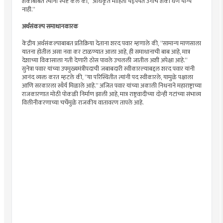
शंकांबाबत त्यांनी स्पष्ट केले की, “अधिकृत माहिती येईपर्यंत उगीच शंका घेणे योग्य
नाही.”
अर्थसंकल्प समाधानकारक
केंद्रीय अर्थसंकल्पाबाबत प्रतिक्रिया देताना शरद पवार म्हणाले की, “सामान्य माणसाला
यातना होतील असा नवा कर टाळण्यात आला आहे, ही समाधानाची बाब आहे, मात्र
देशाच्या विकासाला गती देणारी ठोस पावले उचलली जातील अशी अपेक्षा आहे.”
सुनेत्रा पवार यांच्या उपमुख्यमंत्रीपदाची जबाबदारी स्वीकारल्याबद्दल शरद पवार यांनी
आनंद व्यक्त करत म्हटले की, “या परिस्थितीत त्यांनी पद स्वीकारले, यामुळे पक्षाला
आणि सरकारला स्थैर्य मिळाले आहे.” अजित पवार यांच्या अकाली निधनाने महाराष्ट्राच्या
राजकारणात मोठी पोकळी निर्माण झाली आहे, मात्र राष्ट्रवादीच्या दोन्ही गटांच्या संभाव्य
विलीनीकरणाच्या चर्चेमुळे राजकीय वातावरण तापले आहे.