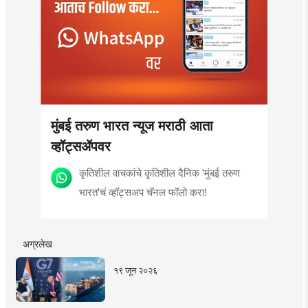
मुंबई तरुण भारत न्यूज मराठी आता
व्हॉट्सॲपवर
कृतिशील वाचकांचे कृतिशील दैनिक 'मुंबई तरुण
भारत'चं व्हॉट्सअप चॅनल फॉलो करा!
अग्रलेख
१९ जून २०२६