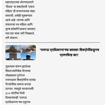
महाराष्ट्राच्या धोरणाप्रमाणे
'विधवा' या शब्दाऐवजी 'एकल
महिला' ही सन्मानजनक संज्ञा
वापरावी, असेही सुचवण्यात
आले आहे. जगाचा आणि
संसाराचा रथ महिला आणि
पुरुष बरोबरीने हाकत असतात.
यात एक चाक जरी निखळले,
तरी संसारर..
‘रायगड प्राधिकरणा’च्या कामावर शिवप्रेमींकडूनच
प्रश्नचिन्ह का?
नुकत्याच संपन्न झालेल्या
शिवराज्याभिषेक दिनाच्या
सोहळ्याला दुर्गराज
रायगडावर शिवप्रेमींना प्रचंड
गैरसोयींचा सामना करावा
लागला. त्यामुळे सरकारतर्फे
६०० कोटींचा निधी
दिल्यानंतरही ‘रायगड
प्राधिकरणा’च्या एकूणच