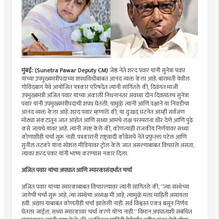
मुंबई: (Sunetra Pawar Deputy CM)
जेष्ठ नेते शरद पवार यांनी सुनेत्रा पवार
यांच्या उपमुख्यमंत्रीपदाच्या शपथविधीबाबत आनंद व्यक्त केला आहे. बारामती येथील
गोविंदबाग येथे आयोजित पत्रकार परिषदेत त्यांनी सांगितले की, दिवंगत माजी
उपमुख्यमंत्री अजित पवार यांच्या अकाली निधनानंतर अवघ्या दोन दिवसांतच सुनेत्रा
पवार यांनी उपमुख्यमंत्रीपदाची शपथ घेतली, यामुळे त्यांनी आणि पक्षाने या निवडीचा
आनंद व्यक्त केला आहे. शरद पवार म्हणाले की, या दुःखद घटनेत आम्ही सर्वजण
मोठ्या संकटातून जात आहोत आणि सध्या आमचे लक्ष परस्परांना धीर देणे आणि पुढे
कसे जायचे यावर आहे. त्यांनी स्पष्ट केले की, कोणत्याही राजकीय निर्णयावर सध्या
कोणाशीही चर्चा सुरू नाही. पत्रकारांनी राष्ट्रवादी काँग्रेसचे नेते प्रफुल्ल पटेल आणि
सुनील तटकरे यांना सोशल मीडियावर ट्रोल केले जात असल्याबाबत विचारले असता,
त्यावर शरद पवार यांनी भाष्य करण्यास नकार दिला.
अजित पवार यांचा अपघात आणि स्मारकासंदर्भात चर्चा
अजित पवार यांच्या स्मारकाबाबत विचारल्यावर त्यांनी सांगितले की, “ज्या संस्थेच्या
जागेची चर्चा सुरू आहे, त्या संस्थेचा अध्यक्ष मी आहे, त्यामुळे मला माहिती असायला
हवी. अद्याप याबाबत कोणतीही चर्चा झालेली नाही. सर्व विश्वस्त एकत्र बसून निर्णय
घेतला जाईल, सध्या स्मारकावर चर्चा करणे योग्य नाही.” विमान अपघाताशी संबंधित