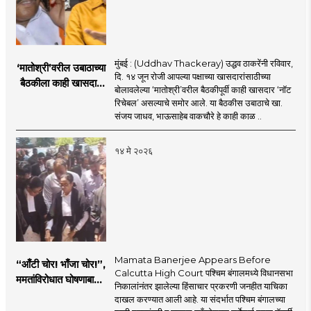
मुंबई : (Uddhav Thackeray) उद्धव ठाकरेंनी रविवार,
‘मातोश्री’वरील उबाठाच्या
दि. १४ जून रोजी आपल्या पक्षाच्या खासदारांसाठीच्या
बैठकीला काही खासदार
बोलावलेल्या ‘मातोश्री’वरील बैठकीपूर्वी काही खासदार ‘नॉट
‘नॉट रिचेबल’
रिचेबल’ असल्याचे समोर आले. या बैठकीस उबाठाचे खा.
संजय जाधव, भाऊसाहेब वाकचौरे हे काही काळ ..
१४ मे २०२६
Mamata Banerjee Appears Before
“आँटी चोर! भाँजा चोर!”,
Calcutta High Court पश्चिम बंगालमध्ये विधानसभा
ममतांविरोधात घोषणाबाजी,
निकालांनंतर झालेल्या हिंसाचार प्रकरणी जनहीत याचिका
कोर्टात नेमकं काय
दाखल करण्यात आली आहे. या संदर्भात पश्चिम बंगालच्या
घडलं?