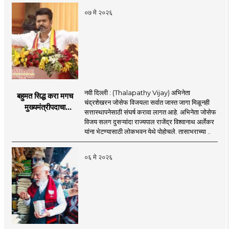
०७ मे २०२६
नवी दिल्ली : (Thalapathy Vijay) अभिनेता
बहुमत सिद्ध करा मगच
चंद्रशेखरन जोसेफ विजयला सर्वात जास्त जागा मिळूनही
मुख्यमंत्रीपदाचा
सत्तास्थापनेसाठी संघर्ष करावा लागत आहे. अभिनेता जोसेफ
शपथविधी! जोसेफ विजय
विजय सलग दुसऱ्यांदा राज्यपाल राजेंद्र विश्वानाथ अर्लेकर
यांचा शपथविधी लांबणीवर
यांना भेटण्यासाठी लोकभवन येथे पोहोचले. तासाभराच्या ..
०६ मे २०२६