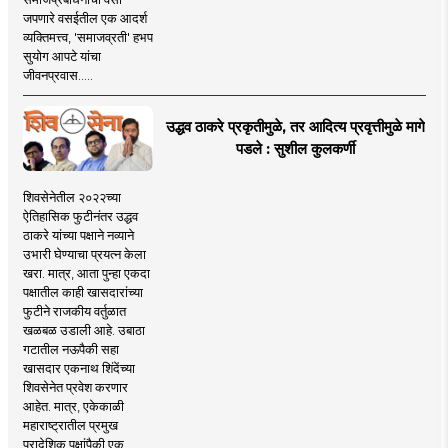
जपणारे वसईतील एक आदर्श
व्यक्तिमत्त्व, 'समाजव्रती' हभप
सुयोग आपटे यांचा
जीवनप्रवास.....
उद्धव ठाकरे प्रकृतीमुळे, तर आदित्य प्रवृत्तीमुळे मागे
पडले : सुशील कुलकर्णी
शिवसेनेतील २०२२च्या
ऐतिहासिक फुटीनंतर उद्धव
ठाकरे यांच्या पक्षाने नव्याने
उभारी घेण्याचा प्रयत्न केला
खरा. मात्र, आता पुन्हा एकदा
पक्षातील काही खासदारांच्या
फुटीने राजकीय वर्तुळात
खळबळ उडाली आहे. उबाठा
गटातील नऊपैकी सहा
खासदार एकनाथ शिंदेंच्या
शिवसेनेत प्रवेश करणार
आहेत. मात्र, एकेकाळी
महाराष्ट्रातील प्रमुख
प्रादेशिक पक्षांपैकी एक