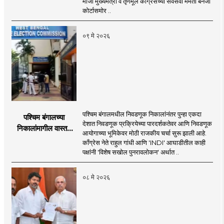
माजी मुख्यमंत्री व तृणमूल काँग्रेसच्या सर्वेसर्वा ममता बॅनर्जी
कोर्टासमोर ..
०९ मे २०२६
पश्चिम बंगालमधील निवडणूक निकालांनंतर पुन्हा एकदा
पश्चिम बंगालच्या
देशात निवडणूक प्रक्रियेच्या पारदर्शकतेवर आणि निवडणूक
निकालांमागील वास्तव
आयोगाच्या भूमिकेवर मोठी राजकीय चर्चा सुरू झाली आहे.
आणि ‘एसआयआर’ वादाचे
काँग्रेस नेते राहुल गांधी आणि 'INDI' आघाडीतील काही
राजकारण
पक्षांनी 'विशेष सखोल पुनरावलोकन' अर्थात ..
०८ मे २०२६