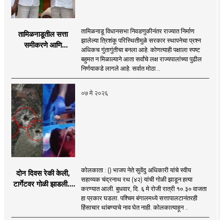
तामिळनाडू विधानसभा निवडणुकीनंतर राज्यात निर्माण
तामिळनाडूतील सत्ता
झालेल्या त्रिशंकू परिस्थितीमुळे सरकार स्थापनेचा प्रश्न
समीकरणे आणि
अधिकच गुंतागुंतीचा बनला आहे. कोणत्याही पक्षाला स्पष्ट
घटनात्मक वास्तव;
बहुमत न मिळाल्याने आता सर्वांचे लक्ष राज्यपालांच्या पुढील
तामिळनाडूमधील सत्ता
निर्णयाकडे लागले आहे. सर्वात मोठा ..
स्थापनेचा पेच आणि
राज्यपालांच्या भूमिकेभोवती
०७ मे २०२६
रंगलेली चर्चा
कोलकाता : () भाजप नेते सुवेंदु अधिकारी यांचे स्वीय
दोन दिवस रेकी केली,
सहाय्यक चंद्रनाथ रथ (४२) यांची गोळी झाडून हत्या
टार्गेटवर गोळी झाडली...
करण्यात आली. बुधवार, दि. ६ मे रोजी रात्री १०.३० वाजता
सुवेंदु अधिकारींच्या पीएची
हा प्रकार घडला. पश्चिम बंगालमध्ये सत्तापालटानंतरही
हत्या-कोल्ड ब्लडेड
हिंसाचार थांबण्याचे नाव घेत नाही. कोलकात्याहून ..
मर्डर?