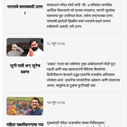
पंतप्रधान नरेंद्र मोदी यांनी 'जी- ७ परिषदेत जागतिक
भारताचे वास्तववादी उत्तर
आर्थिक विकासाचे नवे प्रारूप मांडताना, सागरी सुरक्षेचा
!
महत्त्वाचा मुद्दा उपस्थित केला. तसेच राष्ट्राध्यक्ष ट्रम्प
यांच्याशी झालेली द्विपक्षीय चर्चा भारताचे वाढते सामर्थ
दर्शवणारी असली, तरी ट्रम्प ..
१८ जून २०२६
‘उबाठा’ गटात चार वर्षांनंतर पुन्हा अपेक्षेप्रमााणे मोठी फूट
जुनी माती अन् जुनेच
पडली आणि सहा खासदारांनी शिंदेंच्या शिवसेनेत
वळण!
विलीनीकरण केल्याने उद्धव ठाकरेंचे राजकीय अस्तित्वच
धोक्यात आले. ठाकरेंचा पराकोटीचा अहंकार आणि संवादाचा
अभाव, यामुळेच हा दुसर्‍या फुटीचाही अंक ..
१७ जून २०२६
मुख्यमंत्री देवेंद्र फडणवीस यांच्या निर्देशानुसार,
महिला सक्षमीकरणाचा नवा