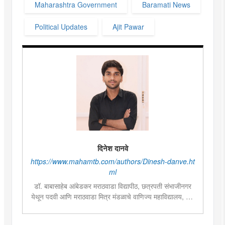
Maharashtra Government
Baramati News
Political Updates
Ajit Pawar
दिनेश दानवे
https://www.mahamtb.com/authors/Dinesh-danve.ht
ml
डॉ. बाबासाहेब आंबेडकर मराठवाडा विद्यापीठ, छत्रपती संभाजीनगर
येथून पदवी आणि मराठवाडा मित्र मंडळाचे वाणिज्य महाविद्यालय, पुणे
येथून पत्रकारिता अभ्यासक्रमात पदव्युत्तर शिक्षण पूर्ण केले आहे.
डिजिटल आणि सोशल मीडिया हाताळण्याचा अनुभव असून राजकारण,