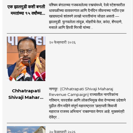
पश्चिम बंगालच्या गजबजलेल्या रस्त्यांमध्ये, रेल्वे स्टेशनवरील
एक झालमुडी कशी बनली
धावपळीच्या वातावरणात आणि दैनंदिन जीवनाच्या गर्दीत एक
ममतांच्या १५ वर्षांच्या
खाद्यपदार्थ शांतपणे लाखो भारतीयांना जोडत असतो —
सत्तासुरुंगाचं कारण?
झालमुडी. फुगवलेला तांदूळ, मोहरीचे तेल, कांदा, शेंगदाणे,
मसाले आणि हिरवी मिरची यांच्या ..
२० फेब्रुवारी २०२६
नागपूर : (Chhatrapati Shivaji Maharaj
Chhatrapati
Revenue Campaign) राज्यातील नागरिकांना
Shivaji Maharaj
गतिमान, पारदर्शक आणि लोकाभिमुख सेवा देण्याच्या उद्देशाने
Revenue
पुढील तीन महिने संपूर्ण महाराष्ट्रात ‘छत्रपती शिवाजी
Campaign :
महाराज राजस्व अभियान’ राबवण्यात येणार आहे. मुख्यमंत्री
राज्यात 'छत्रपती शिवाजी
देवेंद्र ..
महाराज राजस्व अभियान'
सुरू; १५ सेवा आता
२० फेब्रुवारी २०२६