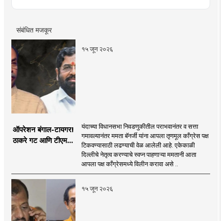
मनोरंजन आणि शेती या विषयांमध्ये विशेष रस आहे. प्रिंट आणि
डिजिटल माध्यमांमध्ये इंटर्नशिपचा अनुभव घेतला असून सध्या दै. मुंबई
तरुण भारत मध्ये वेब उपसंपादक म्हणून कार्यरत आहेत.
संबंधित मजकूर
१५ जून २०२६
यंदाच्या विधानसभा निवडणुकीतील पराभवानंतर व सत्ता
ऑपरेशन बंगाल-टायगर!
गमावल्यानंतर ममता बॅनर्जी यांना आपला तृणमूल काँग्रेस पक्ष
ठाकरे गट आणि टीएमसी
टिकवण्यासाठी लढण्याची वेळ आलेली आहे. एकेकाळी
खासदार एनडीएला पाठिंबा
दिल्लीचे नेतृत्व करण्याचे स्वप्न पाहणाऱ्या ममतानी आता
देणार?
आपला पक्ष काँग्रेसमध्ये विलीन करावा असे ..
१५ जून २०२६