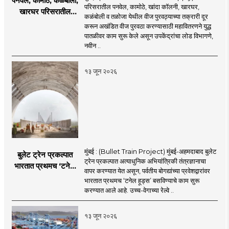
पनवेल, कामोठे, कळंबोली,
परिसरातील पनवेल, कामोठे, खांदा कॉलनी, खारघर,
खारघर परिसरातील
कळंबोली व तळोजा येथील वीज पुरवठ्याच्या तक्रारी दूर
नागरिकांना दिलासा; नवी
करून अखंडित वीज पुरवठा करण्यासाठी महावितरणने युद्ध
मुंबईत वीज पुरवठ्यासाठी
पातळीवर काम सुरू केले असून उपकेंद्रांचा लोड विभागणे,
महावितरणची तातडीची
नवीन ..
उपाययोजना
१३ जून २०२६
मुंबई : (Bullet Train Project) मुंबई-अहमदाबाद बुलेट
बुलेट ट्रेन प्रकल्पात
ट्रेन प्रकल्पात अत्याधुनिक अभियांत्रिकी तंत्रज्ञानाचा
भारतात प्रथमच ‘टनेल
वापर करण्यात येत असून, पर्वतीय बोगद्यांच्या प्रवेशद्वारांवर
हूड्स’ तंत्रज्ञान;
भारतात प्रथमच ‘टनेल हूड्स’ बसविण्याचे काम सुरू
बोगद्यांतील दाबलहरी आणि
करण्यात आले आहे. उच्च-वेगाच्या रेल्वे ..
आवाजावर
नियंत्रण;प्रवास अधिक
१३ जून २०२६
सुरक्षित व आरामदायी