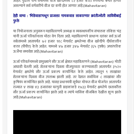
आहेत. पुढील पाच वर्षांमध्ये वीज खरेदीमध्ये ८२ हजार कोटी रुपयांची बचत होणार
असल्याने सर्व वर्गवारीचे वीज दर कमी होत जाणार आहे.(Mahavitaran)
हेही वाचा :
‘भिडेवाडा’मधून प्राजक्ता गायकवाड साकारणार क्रांतीज्योती सावित्रीबाई
फुले
या नियोजनाला अनुसरून महावितरणचे अध्यक्ष व व्यवस्थापकीय संचालक लोकेश चंद्र
यांनी ऊर्जा परिवर्तनाला मोठा वेग दिला आहे. महावितरणने प्राधान्य दरांवर सर्व ऊर्जा
स्त्रोतांमध्ये आतापर्यंत ७२ हजार ९१८ मेगावॅट क्षमतेच्या वीज खरेदीचे दीर्घकालीन
करार (पीपीए) केले आहेत. यामध्ये ४७ हजार ३४७ मेगावॅट (६५ ट्क्के) अपारंपरिक
ऊर्जेचा समावेश आहे.(Mahavitaran)
ऊर्जा परिवर्तनामध्ये प्रामुख्याने सौर ऊर्जा क्षेत्रात महावितरणने (Mahavitaran) मोठी
आघाडी घेतली आहे. शेतकऱ्यांना दिवसा वीजपुरवठा करण्यासाठी आतापर्यंत ३५२०
मेगावॅट क्षमतेचे सौर ऊर्जा प्रकल्प कार्यान्वित केले आहेत. त्यातून ९ लाखांवर
शेतकऱ्यांना दिवसा वीज उपलब्ध झाली आहे. तर देशात सर्वाधिक ८ लाखांवर सौर
कृषिपंप कार्यान्वित झाले आहे. यासह प्रधानमंत्री सूर्यघर मोफत वीज योजनेत आतापर्यंत
राज्यात ४ लाख ४३ हजारांवर घरगुती ग्राहकांकडे १७३३ मेगावॅट क्षमतेचे छतावरील
सौर ऊर्जा प्रकल्प कार्यान्वित झाले आहे व त्यांचे मासिक वीजबिल देखील शून्य झाले
आहे.(Mahavitaran)