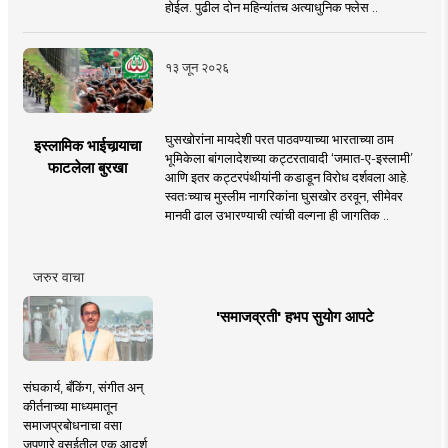
होईल. पुढील दोन महिन्यांतच अत्याधुनिक फ्लेस ..
१३ जून २०२६
घुसखोरांना मायदेशी परत पाठवण्याच्या भारताच्या ठाम
इस्लामिक भाईचार्‍याचा
भूमिकेला बांगलादेशच्या कट्टरतावादी ‘जमात-ए-इस्लामी’
फाटलेला बुरखा
आणि इतर कट्टरपंथीयांनी कडाडून विरोध दर्शवला आहे.
स्वतःच्याच मुस्लीम नागरिकांना घुसखोर ठरवून, सीमेवर
मानवी ढाल उभारण्याची त्यांची वल्गना ही जागतिक ..
जरुर वाचा
'समाजव्रती' हभप सुयोग आपटे
संघकार्य, बँकिंग, संगीत अन्
कीर्तनाच्या माध्यमातून
समाजप्रबोधनाचा वसा
जपणारे वसईतील एक आदर्श