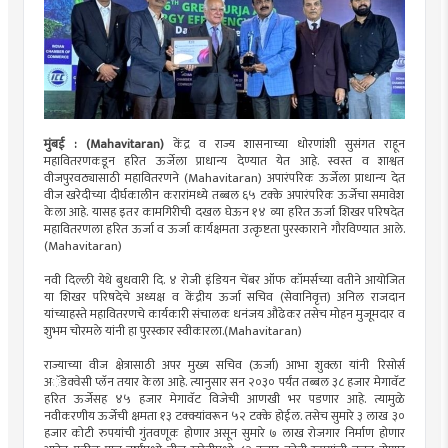
मुंबई : (Mahavitaran)
केंद्र व राज्य शासनाच्या धोरणांशी सुसंगत राहून
महावितरणकडून हरित ऊर्जेला प्राधान्य देण्यात येत आहे. स्वस्त व शाश्वत
वीजपुरवठ्यासाठी महावितरणने (Mahavitaran) अपारंपरिक ऊर्जेला प्राधान्य देत
वीज खरेदीच्या दीर्घकालीन करारांमध्ये तब्बल ६५ टक्के अपारंपरिक ऊर्जेचा समावेश
केला आहे. यासह इतर कामगिरीची दखल घेऊन १४ व्या हरित ऊर्जा शिखर परिषदेत
महावितरणला हरित ऊर्जा व ऊर्जा कार्यक्षमता उत्कृष्टता पुरस्काराने गौरविण्यात आले.
(Mahavitaran)
नवी दिल्ली येथे बुधवारी दि. ४ रोजी इंडियन चेंबर ऑफ कॉमर्सच्या वतीने आयोजित
या शिखर परिषदेचे अध्यक्ष व केंद्रीय ऊर्जा सचिव (सेवानिवृत्त) अनिल राजदान
यांच्याहस्ते महावितरणचे कार्यकारी संचालक धनंजय औंढेकर तसेच मोहन मुजूमदार व
शुभम चोरमले यांनी हा पुरस्कार स्वीकारला.(Mahavitaran)
राज्याच्या वीज क्षेत्रासाठी अपर मुख्य सचिव (ऊर्जा) आभा शुक्ला यांनी रिसोर्स
अॅडेक्वेसी प्लॅन तयार केला आहे. त्यानुसार सन २०३० पर्यंत तब्बल ३८ हजार मेगावॅट
हरित ऊर्जेसह ४५ हजार मेगावॅट विजेची आणखी भर पडणार आहे. त्यामुळे
नवीकरणीय ऊर्जेची क्षमता १३ टक्क्यांवरून ५२ टक्के होईल. तसेच सुमारे ३ लाख ३०
हजार कोटी रुपयांची गुंतवणूक होणार असून सुमारे ७ लाख रोजगार निर्माण होणार