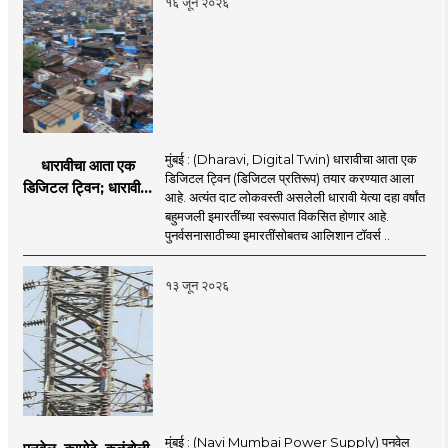
१६ जून २०२६
मुंबई : (Dharavi, Digital Twin) धारावीचा आता एक
धारावीचा आता एक
डिजिटल ट्विन (डिजिटल प्रतिरूप) तयार करण्यात आला
डिजिटल ट्विन; धारावीची
आहे. अत्यंत दाट लोकवस्ती असलेली धारावी येत्या दहा वर्षांत
सर्व माहिती या डिजिटल
बहुमजली इमारतींच्या स्वरूपात विकसित होणार आहे.
ट्विनमध्ये जतन
पुनर्वसनासाठीच्या इमारतींसोबतच आलिशान टॉवर्स ..
१३ जून २०२६
मुंबई : (Navi Mumbai Power Supply) पनवेल