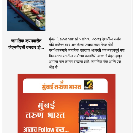
होणार
मुंबई: (Jawaharlal Nehru Port) देशातील सर्वात
जागतिक क्रमवारीत
मोठे कंटेनर बंदर असलेल्या जवाहरलाल नेहरू पोर्ट
जेएनपीएची दमदार झेप;
प्राधिकरणाने जागतिक स्तरावर आणखी एक महत्त्वपूर्ण यश
भारतातील अव्वल कंटेनर
मिळवत भारतातील सर्वोत्तम कामगिरी करणारे बंदर म्हणून
बंदराचा मान कायम
आपला मान कायम राखला आहे. जागतिक बँक आणि एस
अँड पी ..