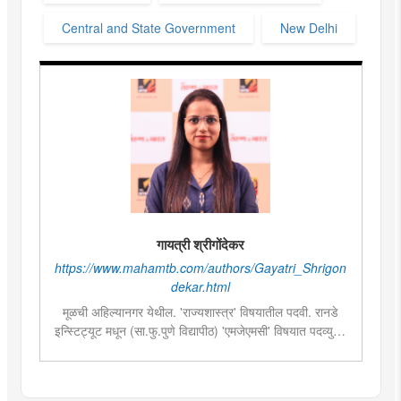
Central and State Government
New Delhi
गायत्री श्रीगोंदेकर
https://www.mahamtb.com/authors/Gayatri_Shrigon
dekar.html
मूळची अहिल्यानगर येथील. 'राज्यशास्त्र' विषयातील पदवी. रानडे
इन्स्टिट्यूट मधून (सा.फु.पुणे विद्यापीठ) 'एमजेएमसी' विषयात पदव्युत्तर
शिक्षण. २०१९मध्ये मुंबई तरुण भारतमध्ये 'मंत्रालय प्रतिनिधी' या
पदावर रुजू. सद्यस्थितीत 'इन्फ्रास्ट्रक्चर आणि डेव्हलपमेंट' विशेष
प्रतिनिधी म्हणून कार्यरत. राज्यातील पायाभूत सुविधांविषयी फिल्ड