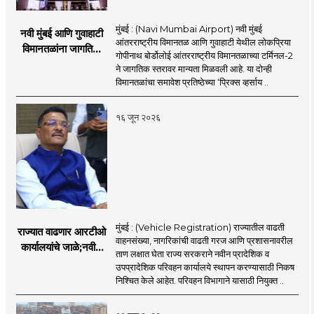
मुंबई : (Navi Mumbai Airport) नवी मुंबई
नवी मुंबई आणि गुवाहाटी
आंतरराष्ट्रीय विमानतळ आणि गुवाहाटी येथील लोकप्रिया
विमानतळांना जागतिक
गोपीनाथ बोर्डोलोई आंतरराष्ट्रीय विमानतळाच्या टर्मिनल-2
गौरव; प्रिक्स व्हर्साय
ने जागतिक स्तरावर मान्यता मिळवली आहे. या दोन्ही
२०२६च्या यादीत स्थान
विमानतळांचा समावेश प्रतिष्ठेच्या ‘प्रिक्स व्हर्साय ..
१६ जून २०२६
मुंबई : (Vehicle Registration) राज्यातील वाढती
राज्यात वाढणार आरटीओ
वाहनसंख्या, नागरिकांची वाढती गरज आणि प्रशासनावरील
कार्यालयांचे जाळे;नवीन
ताण लक्षात घेता राज्य सरकराने नवीन प्रादेशिक व
आरटीओ कार्यालयांसाठी
उपप्रादेशिक परिवहन कार्यालये स्थापन करण्यासाठी निकष
निकष निश्चित
निश्चित केले आहेत. परिवहन विभागाने यासाठी नियुक्त ..