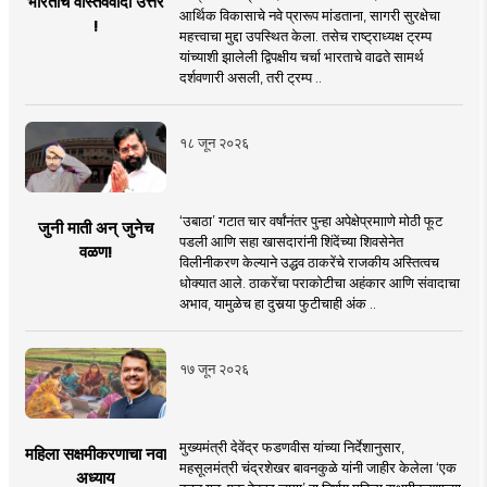
भारताचे वास्तववादी उत्तर
आर्थिक विकासाचे नवे प्रारूप मांडताना, सागरी सुरक्षेचा
!
महत्त्वाचा मुद्दा उपस्थित केला. तसेच राष्ट्राध्यक्ष ट्रम्प
यांच्याशी झालेली द्विपक्षीय चर्चा भारताचे वाढते सामर्थ
दर्शवणारी असली, तरी ट्रम्प ..
१८ जून २०२६
‘उबाठा’ गटात चार वर्षांनंतर पुन्हा अपेक्षेप्रमााणे मोठी फूट
जुनी माती अन् जुनेच
पडली आणि सहा खासदारांनी शिंदेंच्या शिवसेनेत
वळण!
विलीनीकरण केल्याने उद्धव ठाकरेंचे राजकीय अस्तित्वच
धोक्यात आले. ठाकरेंचा पराकोटीचा अहंकार आणि संवादाचा
अभाव, यामुळेच हा दुसर्‍या फुटीचाही अंक ..
१७ जून २०२६
मुख्यमंत्री देवेंद्र फडणवीस यांच्या निर्देशानुसार,
महिला सक्षमीकरणाचा नवा
महसूलमंत्री चंद्रशेखर बावनकुळे यांनी जाहीर केलेला ‘एक
अध्याय