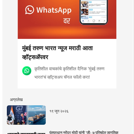
मुंबई तरुण भारत न्यूज मराठी आता
व्हॉट्सॲपवर
कृतिशील वाचकांचे कृतिशील दैनिक 'मुंबई तरुण
भारत'चं व्हॉट्सअप चॅनल फॉलो करा!
अग्रलेख
१९ जून २०२६
पंतप्रधान नरेंद्र मोदी यांनी 'जी- ७ परिषदेत जागतिक