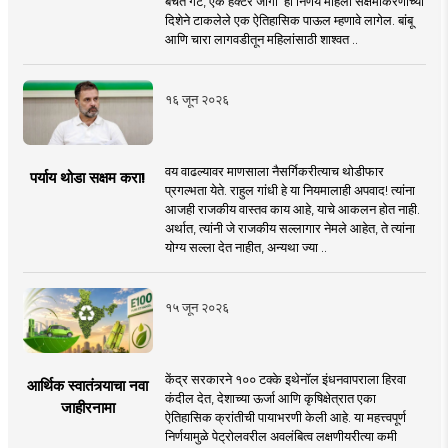
बचत गट, एक हेक्टर जागा’ हा निर्णय महिला सक्षमीकरणाच्या
दिशेने टाकलेले एक ऐतिहासिक पाऊल म्हणावे लागेल. बांबू
आणि चारा लागवडीतून महिलांसाठी शाश्वत ..
१६ जून २०२६
वय वाढल्यावर माणसाला नैसर्गिकरीत्याच थोडीफार
पर्याय थोडा सक्षम करा!
प्रगल्भता येते. राहुल गांधी हे या नियमालाही अपवाद! त्यांना
आजही राजकीय वास्तव काय आहे, याचे आकलन होत नाही.
अर्थात, त्यांनी जे राजकीय सल्लागार नेमले आहेत, ते त्यांना
योग्य सल्ला देत नाहीत, अन्यथा ज्या ..
१५ जून २०२६
केंद्र सरकारने १०० टक्के इथेनॉल इंधनवापराला हिरवा
आर्थिक स्वातंत्र्याचा नवा
कंदील देत, देशाच्या ऊर्जा आणि कृषिक्षेत्रात एका
जाहीरनामा
ऐतिहासिक क्रांतीची पायाभरणी केली आहे. या महत्त्वपूर्ण
निर्णयामुळे पेट्रोलवरील अवलंबित्व लक्षणीयरीत्या कमी