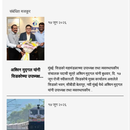
रिपोर्ट आणि लेखनात रस.
संबंधित मजकूर
१७ जून २०२६
मुंबई: सिडको महामंडळाच्या उपाध्यक्ष तथा व्यवस्थापकीय
अश्विन मुद्गल यांनी
संचालक पदाची सूत्रे अश्विन मुद्गल यांनी बुधवार, दि. १७
सिडकोच्या उपाध्यक्ष
जून रोजी स्वीकारली. सिडकोचे मुख्य कार्यालय असलेले
पदाचा पदभार स्वीकारला;
सिडको भवन, सीबीडी बेलापूर, नवी मुंबई येथे अश्विन मुद्गल
प्रकल्प वेळेत पूर्ण
यांनी उपाध्यक्ष तथा व्यवस्थापकीय ..
करण्यास प्राधान्य देणार :
अश्विन मुद्गल
१७ जून २०२६