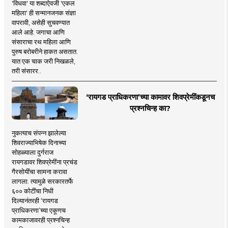
'विधवा' या शब्दाऐवजी 'एकल
महिला' ही सन्मानजनक संज्ञा
वापरावी, असेही सुचवण्यात
आले आहे. जगाचा आणि
संसाराचा रथ महिला आणि
पुरुष बरोबरीने हाकत असतात.
यात एक चाक जरी निखळले,
तरी संसारर..
‘रायगड प्राधिकरणा’च्या कामावर शिवप्रेमींकडूनच
प्रश्नचिन्ह का?
नुकत्याच संपन्न झालेल्या
शिवराज्याभिषेक दिनाच्या
सोहळ्याला दुर्गराज
रायगडावर शिवप्रेमींना प्रचंड
गैरसोयींचा सामना करावा
लागला. त्यामुळे सरकारतर्फे
६०० कोटींचा निधी
दिल्यानंतरही ‘रायगड
प्राधिकरणा’च्या एकूणच
कामकाजावरही प्रश्नचिन्ह