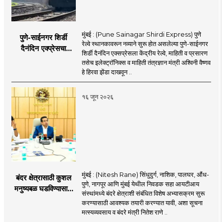
मुंबई : (Pune Sainagar Shirdi Express) पुणे
पुणे-साईनगर शिर्डी
रेल्वे स्थानकावरून नव्याने सुरू होत असलेल्या पुणे-साईनगर
दैनंदिन एक्प्रेसचा
शिर्डी दैनंदिन एक्सप्रेसला केंद्रीय रेल्वे, माहिती व प्रसारण
शुभारंभ; केंद्रीय मंत्री
तसेच इलेक्ट्रॉनिक्स व माहिती तंत्रज्ञान मंत्री अश्विनी वैष्णव
अश्विनी वैष्णव दाखवणार
हे हिरवा झेंडा दाखवून ..
हिरवा झेंडा
१६ जून २०२६
मुंबई : (Nitesh Rane) सिंधुदुर्ग, नाशिक, पालघर, औंध-
बंदर क्षेत्रासाठी कुशल
पुणे, नागपूर आणि मुंबई येथील निवडक सहा आयटीआय
मनुष्यबळ घडविण्यासाठी
संस्थांमध्ये बंदरे क्षेत्राशी संबंधित विशेष अभ्यासक्रम सुरू
वेगाने प्रयत्न; राज्यातील
करण्यासाठी आवश्यक तयारी करण्यात यावी, अशा सूचना
सहा आयटीआयमध्ये विशेष
मत्स्यव्यवसाय व बंदरे मंत्री नितेश राणे ..
अभ्यासक्रम - मंत्री