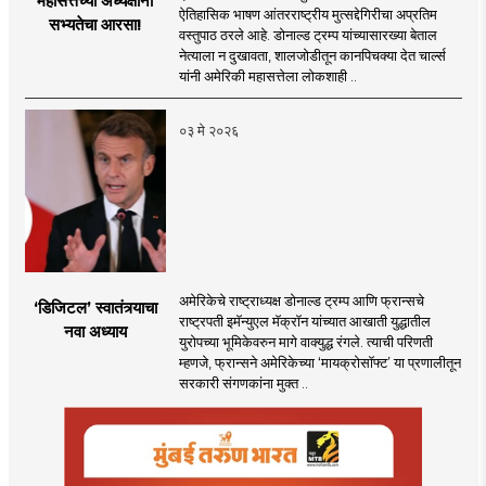
महासत्तेच्या अध्यक्षांना
ऐतिहासिक भाषण आंतरराष्ट्रीय मुत्सद्देगिरीचा अप्रतिम
सभ्यतेचा आरसा!
वस्तुपाठ ठरले आहे. डोनाल्ड ट्रम्प यांच्यासारख्या बेताल
नेत्याला न दुखावता, शालजोडीतून कानपिचक्या देत चार्ल्स
यांनी अमेरिकी महासत्तेला लोकशाही ..
०३ मे २०२६
अमेरिकेचे राष्ट्राध्यक्ष डोनाल्ड ट्रम्प आणि फ्रान्सचे
‘डिजिटल’ स्वातंत्र्याचा
राष्ट्रपती इमॅन्युएल मॅक्रॉन यांच्यात आखाती युद्धातील
नवा अध्याय
युरोपच्या भूमिकेवरुन मागे वाक्युद्ध रंगले. त्याची परिणती
म्हणजे, फ्रान्सने अमेरिकेच्या ‘मायक्रोसॉफ्ट’ या प्रणालीतून
सरकारी संगणकांना मुक्त ..