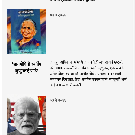
०३ मे २०२६
एकाहून अधिक कामांमध्ये एकाच वेळी लक्ष द्यायचं म्हटलं,
‘ज्ञानयोगिनी स्वर्गीय
तरी सामान्य व्यक्तीची तारांबळ उडते. म्हणूनच, एकाच वेळी
कुसुमताई साठे’
अनेक क्षेत्रांवर आपली अमीट मोहोर उमटवणार्‍या व्यक्ती
समाजात दिसतात, तेव्हा अचंबित व्हायला होतं. त्यातूनही असं
कर्तृत्व गाजवणारी व्यक्ती ..
०३ मे २०२६