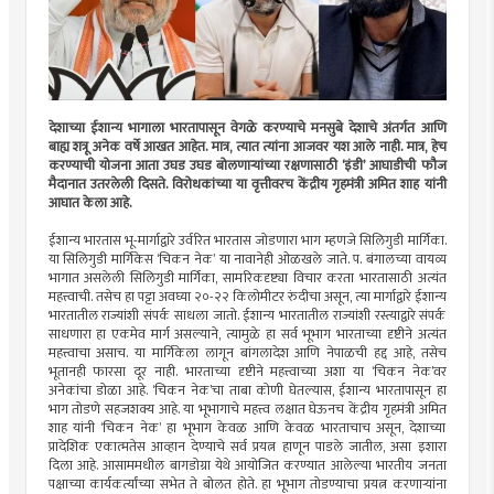
देशाच्या ईशान्य भागाला भारतापासून वेगळे करण्याचे मनसुबे देशाचे अंतर्गत आणि
बाह्य शत्रू अनेक वर्षे आखत आहेत. मात्र, त्यात त्यांना आजवर यश आले नाही. मात्र, हेच
करण्याची योजना आता उघड उघड बोलणार्‍यांच्या रक्षणासाठी ‘इंडी’ आघाडीची फौज
मैदानात उतरलेली दिसते. विरोधकांच्या या वृत्तीवरच केंद्रीय गृहमंत्री अमित शाह यांनी
आघात केला आहे.
ईशान्य भारतास भू-मार्गाद्वारे उर्वरित भारतास जोडणारा भाग म्हणजे सिलिगुडी मार्गिका.
या सिलिगुडी मार्गिकेस ‘चिकन नेक’ या नावानेही ओळखले जाते. प. बंगालच्या वायव्य
भागात असलेली सिलिगुडी मार्गिका, सामरिकदृष्ट्या विचार करता भारतासाठी अत्यंत
महत्त्वाची. तसेच हा पट्टा अवघ्या २०-२२ किलोमीटर रुंदीचा असून, त्या मार्गाद्वारे ईशान्य
भारतातील राज्यांशी संपर्क साधला जातो. ईशान्य भारतातील राज्यांशी रस्त्याद्वारे संपर्क
साधणारा हा एकमेव मार्ग असल्याने, त्यामुळे हा सर्व भूभाग भारताच्या दृष्टीने अत्यंत
महत्त्वाचा असाच. या मार्गिकेला लागून बांगलादेश आणि नेपाळची हद्द आहे, तसेच
भूतानही फारसा दूर नाही. भारताच्या दृष्टीने महत्त्वाच्या अशा या ‘चिकन नेक’वर
अनेकांचा डोळा आहे. ‘चिकन नेक’चा ताबा कोणी घेतल्यास, ईशान्य भारतापासून हा
भाग तोडणे सहजशक्य आहे. या भूभागाचे महत्त्व लक्षात घेऊनच केंद्रीय गृहमंत्री अमित
शाह यांनी ‘चिकन नेक’ हा भूभाग केवळ आणि केवळ भारताचाच असून, देशाच्या
प्रादेशिक एकात्मतेस आव्हान देण्याचे सर्व प्रयत्न हाणून पाडले जातील, असा इशारा
दिला आहे. आसाममधील बागडोग्रा येथे आयोजित करण्यात आलेल्या भारतीय जनता
पक्षाच्या कार्यकर्त्यांच्या सभेत ते बोलत होते. हा भूभाग तोडण्याचा प्रयत्न करणार्‍यांना