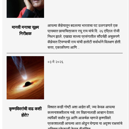
आपल्या कॅमेर्‍यातून बदलत्या भारताचा पट उलगडणारे एक
मानवी मनाचा सूक्ष्म
प्रख्यात छायाचित्रकार रघु राय यांचे दि. २६ एप्रिल रोजी
निरीक्षक
निधन झाले. एखाद्या साध्या प्रसंगातील सौंदर्यही अचूकपणे
कॅमेर्‍यात टिपण्याची राय यांची हातोटी सर्वार्थाने विलक्षण होती.
सत्ता, एकाकीपणा आणि ..
०३ मे २०२६
विश्वात काही गोष्टी अशा आहेत की, ज्या केवळ आपल्या
कृष्णविवरांची वाढ कशी
कल्पनाशक्तीलाच नव्हे; तर विज्ञानालाही आव्हान देतात.
होते?
त्यांपैकी सर्वांत गूढ आणि आकर्षक म्हणजे कृष्णविवरे.
प्रकाशालाही आपल्या आत ओढून घेणार्‍या या अदृश्य राक्षसांचे
अस्तित्व एकेकाळी केवळ सैद्धांतिक ..