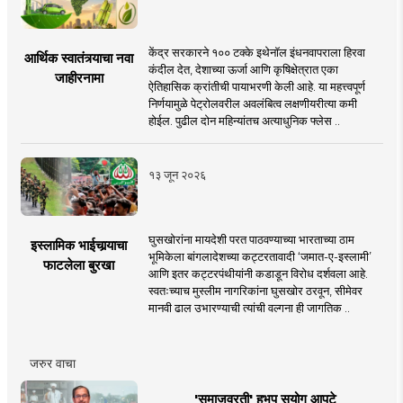
केंद्र सरकारने १०० टक्के इथेनॉल इंधनवापराला हिरवा
आर्थिक स्वातंत्र्याचा नवा
कंदील देत, देशाच्या ऊर्जा आणि कृषिक्षेत्रात एका
जाहीरनामा
ऐतिहासिक क्रांतीची पायाभरणी केली आहे. या महत्त्वपूर्ण
निर्णयामुळे पेट्रोलवरील अवलंबित्व लक्षणीयरीत्या कमी
होईल. पुढील दोन महिन्यांतच अत्याधुनिक फ्लेस ..
१३ जून २०२६
घुसखोरांना मायदेशी परत पाठवण्याच्या भारताच्या ठाम
इस्लामिक भाईचार्‍याचा
भूमिकेला बांगलादेशच्या कट्टरतावादी ‘जमात-ए-इस्लामी’
फाटलेला बुरखा
आणि इतर कट्टरपंथीयांनी कडाडून विरोध दर्शवला आहे.
स्वतःच्याच मुस्लीम नागरिकांना घुसखोर ठरवून, सीमेवर
मानवी ढाल उभारण्याची त्यांची वल्गना ही जागतिक ..
जरुर वाचा
'समाजव्रती' हभप सुयोग आपटे