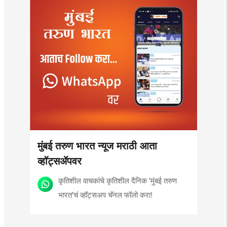
मुंबई तरुण भारत न्यूज मराठी आता
व्हॉट्सॲपवर
कृतिशील वाचकांचे कृतिशील दैनिक 'मुंबई तरुण
भारत'चं व्हॉट्सअप चॅनल फॉलो करा!