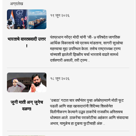
अग्रलेख
१९ जून २०२६
पंतप्रधान नरेंद्र मोदी यांनी 'जी- ७ परिषदेत जागतिक
भारताचे वास्तववादी उत्तर
आर्थिक विकासाचे नवे प्रारूप मांडताना, सागरी सुरक्षेचा
!
महत्त्वाचा मुद्दा उपस्थित केला. तसेच राष्ट्राध्यक्ष ट्रम्प
यांच्याशी झालेली द्विपक्षीय चर्चा भारताचे वाढते सामर्थ
दर्शवणारी असली, तरी ट्रम्प ..
१८ जून २०२६
‘उबाठा’ गटात चार वर्षांनंतर पुन्हा अपेक्षेप्रमााणे मोठी फूट
जुनी माती अन् जुनेच
पडली आणि सहा खासदारांनी शिंदेंच्या शिवसेनेत
वळण!
विलीनीकरण केल्याने उद्धव ठाकरेंचे राजकीय अस्तित्वच
धोक्यात आले. ठाकरेंचा पराकोटीचा अहंकार आणि संवादाचा
अभाव, यामुळेच हा दुसर्‍या फुटीचाही अंक ..