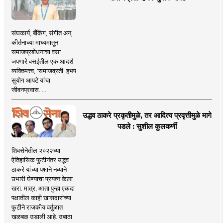
संघकार्य, बँकिंग, संगीत अन्
कीर्तनाच्या माध्यमातून
समाजप्रबोधनाचा वसा
जपणारे वसईतील एक आदर्श
व्यक्तिमत्त्व, 'समाजव्रती' हभप
सुयोग आपटे यांचा
जीवनप्रवास.....
उद्धव ठाकरे प्रकृतीमुळे, तर आदित्य प्रवृत्तीमुळे मागे
पडले : सुशील कुलकर्णी
शिवसेनेतील २०२२च्या
ऐतिहासिक फुटीनंतर उद्धव
ठाकरे यांच्या पक्षाने नव्याने
उभारी घेण्याचा प्रयत्न केला
खरा. मात्र, आता पुन्हा एकदा
पक्षातील काही खासदारांच्या
फुटीने राजकीय वर्तुळात
खळबळ उडाली आहे. उबाठा