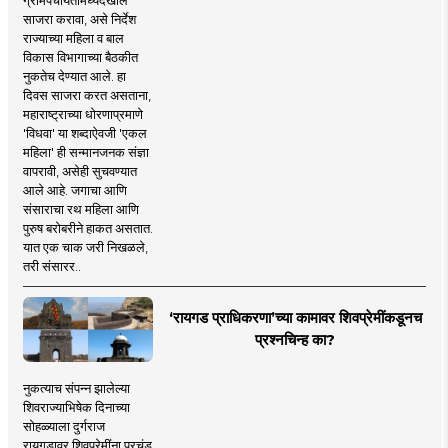
साजरा करावा, असे निर्देश
राज्याच्या महिला व बाल
विकास विभागाच्या बैठकीत
नुकतेच देण्यात आले. हा
दिवस साजरा करत असताना,
महाराष्ट्राच्या धोरणाप्रमाणे
'विधवा' या शब्दाऐवजी 'एकल
महिला' ही सन्मानजनक संज्ञा
वापरावी, असेही सुचवण्यात
आले आहे. जगाचा आणि
संसाराचा रथ महिला आणि
पुरुष बरोबरीने हाकत असतात.
यात एक चाक जरी निखळले,
तरी संसारर..
‘रायगड प्राधिकरणा’च्या कामावर शिवप्रेमींकडूनच
प्रश्नचिन्ह का?
नुकत्याच संपन्न झालेल्या
शिवराज्याभिषेक दिनाच्या
सोहळ्याला दुर्गराज
रायगडावर शिवप्रेमींना प्रचंड