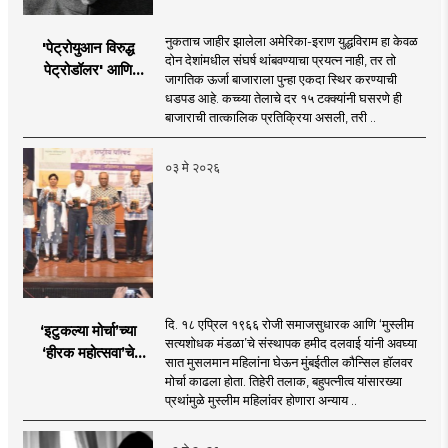
नुकताच जाहीर झालेला अमेरिका-इराण युद्धविराम हा केवळ
'पेट्रोयुआन विरुद्ध
दोन देशांमधील संघर्ष थांबवण्याचा प्रयत्न नाही, तर तो
पेट्रोडॉलर' आणि
जागतिक ऊर्जा बाजाराला पुन्हा एकदा स्थिर करण्याची
भारताचा 'पेट्रो-रुपी'
धडपड आहे. कच्च्या तेलाचे दर १५ टक्क्यांनी घसरणे ही
संकल्प
बाजाराची तात्कालिक प्रतिक्रिया असली, तरी ..
०३ मे २०२६
दि. १८ एप्रिल १९६६ रोजी समाजसुधारक आणि ‘मुस्लीम
‘इटुकल्या मोर्चा’च्या
सत्यशोधक मंडळा’चे संस्थापक हमीद दलवाई यांनी अवघ्या
‘हीरक महोत्सवा’चे
सात मुसलमान महिलांना घेऊन मुंबईतील कौन्सिल हॉलवर
लखलखते पैलू
मोर्चा काढला होता. तिहेरी तलाक, बहुपत्नीत्व यांसारख्या
प्रथांमुळे मुस्लीम महिलांवर होणारा अन्याय ..