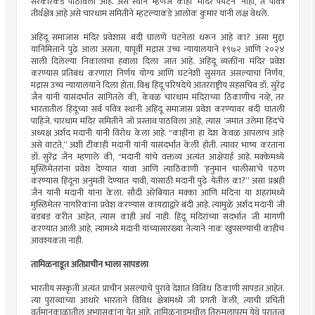
सरकारकडे पाठविला आहे. असे स्थान म्हणजे काही ‘मंदिर पर्यटन’ नाही, ते पवित्र
तीर्थक्षेत्र आहे असे चारधाम समितीने म्हटल्याकडे आलोक कुमार यांनी लक्ष वेधले.
अहिंदू समाजास मंदिर प्रवेशास बंदी घालणे घटनेला धरून आहे का? असा मुद्दा
यानिमित्ताने पुढे आला असता, यापूर्वी मद्रास उच्च न्यायालयाने १९७२ आणि २०२४
साली दिलेल्या निकालाचा हवाला दिला जात आहे. अहिंदू व्यक्तींना मंदिर प्रवेश
करण्यास प्रतिबंध करणारा निर्णय योग्य आणि घटनेशी सुसंगत असल्याचा निर्णय,
मद्रास उच्च न्यायालयाने दिला होता. विश्व हिंदू परिषदेचे आंतरराष्ट्रीय सहसचिव डॉ. सुरेंद्र
जैन यांनी यासंदर्भात सांगितले की, केवळ चारधाम मंदिराच्या ठिकाणीच नव्हे, तर
भारतातील हिंदूंच्या सर्व पवित्र स्थानी अहिंदू समाजास प्रवेश करण्यावर बंदी घातली
पाहिजे. चारधाम मंदिर समितीने जो प्रस्ताव पाठविला आहे, त्यास ‘जमात उलेमा हिंद’चे
अध्यक्ष अर्शद मदानी यांनी विरोध केला आहे. "काहींना हा देश केवळ आपलाच आहे
असे वाटते,” अशी टीकाही मदानी यांनी यासंदर्भात केली होती. त्यावर भाष्य करताना
डॉ. सुरेंद्र जैन म्हणाले की, "मदानी यांचे वक्तव्य अत्यंत आक्षेपार्ह आहे. मक्केमध्ये
मुस्लिमेतरांना प्रवेश देण्यात यावा आणि त्याठिकाणी ‘हनुमान चालीसा’चे पठण
करण्यास हिंदूंना अनुमती देण्यात यावी, यासाठी मदानी पुढे येतील का?” असा प्रश्नही
जैन यांनी मदानी यांना केला. सौदी अरेबियात मक्का आणि मदिना या शहरांमध्ये
मुस्लिमेतर नागरिकांना प्रवेश करण्यास कायद्याद्वारे बंदी आहे. त्यामुळे अर्शद मदानी जी
बडबड करीत आहेत, त्यास काही अर्थ नाही. हिंदू मंदिरांच्या संदर्भात जी मागणी
करण्यात आली आहे, त्यामध्ये मदानी यांच्यासारख्या नेत्याने नाक खुपसण्याची काहीच
आवश्यकता नाही.
तामिळनाडूत अतिप्राचीन भाला सापडला
भारतीय संस्कृती अत्यंत प्राचीन असल्याचे पुरावे देशात विविध ठिकाणी सापडत आहेत.
त्या पुराव्यांच्या आधारे भारताने विविध क्षेत्रांमध्ये जी प्रगती केली, त्याची प्रचिती
वर्तमानकाळातील अभ्यासकांना येत आहे. तामिळनाडूमधील तिरुमलापुरम येथे पुरातत्व