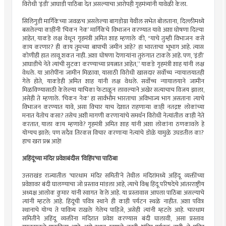
विरोधी ‘इंडी’ आघाडी पाठिंबा देत असल्याचा आरोपही गृहमंत्र्यांनी यावेळी केला.
सिलिगुडी मार्गिकेच्या जवळच असलेल्या बागडोग्रा येथील सभेत बोलताना, दिल्लीमध्ये
बसलेल्या काहींनी ‘चिकन नेक’ मार्गिकेचे विभाजन करण्यात यावे अशा घोषणा दिल्या
आहेत, याकडे लक्ष वेधून गृहमंत्री अमित शाह म्हणाले की, "याचे तुम्ही विभाजन कसे
काय करणार? ही काय तुमच्या बापाची जमीन आहे? हा भारताचा भूभाग आहे. त्यास
कोणीही हात लावू शकत नाही. अशा घोषणा देणार्‍यांना तुरुंगात टाकले आहे. पण, ‘इंडी’
आघाडीचे नेते त्यांची सुटका करण्याच्या प्रयत्नात आहेत,” याकडे गृहमंत्री शाह यांनी लक्ष
वेधले. या आरोपींना जामीन मिळावा, यासाठी विरोधी खासदार सर्वोच्च न्यायालयातही
गेले होते, याकडेही अमित शाह यांनी लक्ष वेधले. सर्वोच्च न्यायालयाने जामीन
मिळविण्यासाठी केलेल्या याचिका फेटाळून लावल्याने अखेर सत्याचाच विजय झाला,
असेही ते म्हणाले. ‘चिकन नेक’ हा सार्वभौम भारताचा अविभाज्य भाग असताना त्याचे
विभाजन करण्यात यावे, असा विचार याच देशात राहणार्‍या काही नतद्रष्ट लोकांच्या
मनात येतोच कसा? तसेच अशी मागणी करणार्‍यांचे समर्थन विरोधी नेत्यांतील काही नेते
करतात, याला काय म्हणावे? गृहमंत्री अमित शाह यांनी अशा लोकांना ठणकावले हे
योग्यच झाले; पण सदैव तिरकस विचार करणार्‍या नेत्यांचे डोळे यामुळे उघडतील का?
हाच खरा प्रश्न आहे!
अहिंदूंच्या मंदिर प्रवेशबंदीस ‘विहिंप’चा पाठिंबा
उत्तराखंड राज्यातील ‘चारधाम मंदिर समिती’ने तेथील मंदिरांमध्ये अहिंदू व्यक्तींच्या
प्रवेशावर बंदी घालण्याचा जो प्रस्ताव मांडला आहे, त्याचे विश्व हिंदू परिषदेचे आंतरराष्ट्रीय
अध्यक्ष आलोक कुमार यांनी स्वागत केले आहे. या प्रस्तावास आपला पाठिंबा असल्याचे
त्यांनी म्हटले आहे. हिंदूंची पवित्र स्थाने ही काही पर्यटन स्थळे नाहीत. अशा पवित्र
स्थानाचे योग्य ते पावित्र्य राखले गेलेच पाहिजे, असेही त्यांनी म्हटले आहे. चारधाम
समितीने अहिंदू व्यक्तींना मंदिरात प्रवेश करण्यास बंदी घालावी, असा प्रस्ताव