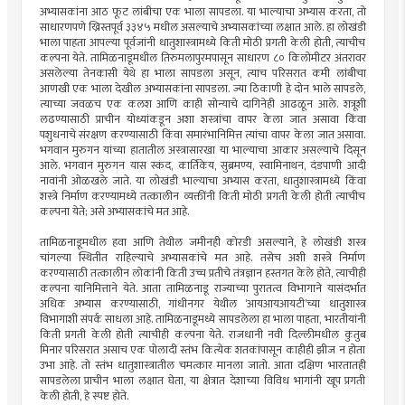
अभ्यासकांना आठ फूट लांबीचा एक भाला सापडला. या भाल्याचा अभ्यास करता, तो
साधारणपणे ख्रिस्तपूर्व ३३४५ मधील असल्याचे अभ्यासकांच्या लक्षात आले. हा लोखंडी
भाला पाहता आपल्या पूर्वजांनी धातुशास्त्रामध्ये किती मोठी प्रगती केली होती, त्याचीच
कल्पना येते. तामिळनाडूमधील तिरुमलापुरमपासून साधारण ८० किलोमीटर अंतरावर
असलेल्या तेनकासी येथे हा भाला सापडला असून, त्याच परिसरात कमी लांबीचा
आणखी एक भाला देखील अभ्यासकांना सापडला. ज्या ठिकाणी हे दोन भाले सापडले,
त्याच्या जवळच एक कलश आणि काही सोन्याचे दागिनेही आढळून आले. शत्रूशी
लढण्यासाठी प्राचीन योध्यांकडून अशा शस्त्रांचा वापर केला जात असावा किंवा
पशुधनाचे संरक्षण करण्यासाठी किंवा समारंभानिमित्त त्यांचा वापर केला जात असावा.
भगवान मुरुगन यांच्या हातातील अस्त्रासारखा या भाल्याचा आकार असल्याचे दिसून
आले. भगवान मुरुगन यास स्कंद, कार्तिकेय, सुब्रमण्य, स्वामिनाथन, दंडपाणी आदी
नावांनी ओळखले जाते. या लोखंडी भाल्याचा अभ्यास करता, धातुशास्त्रामध्ये किंवा
शस्त्रे निर्माण करण्यामध्ये तत्कालीन व्यक्तींनी किती मोठी प्रगती केली होती त्याचीच
कल्पना येते; असे अभ्यासकांचे मत आहे.
तामिळनाडूमधील हवा आणि तेथील जमीनही कोरडी असल्याने, हे लोखंडी शस्त्र
चांगल्या स्थितीत राहिल्याचे अभ्यासकांचे मत आहे. तसेच अशी शस्त्रे निर्माण
करण्यासाठी तत्कालीन लोकांनी किती उच्च प्रतीचे तंत्रज्ञान हस्तगत केले होते, त्याचीही
कल्पना यानिमित्ताने येते. आता तामिळनाडू राज्याच्या पुरातत्व विभागाने यासंदर्भात
अधिक अभ्यास करण्यासाठी, गांधीनगर येथील ‘आयआयआयटी’च्या धातुशास्त्र
विभागाशी संपर्क साधला आहे. तामिळनाडूमध्ये सापडलेला हा भाला पाहता, भारतीयांनी
किती प्रगती केली होती त्याचीही कल्पना येते. राजधानी नवी दिल्लीमधील कुतुब
मिनार परिसरात असाच एक पोलादी स्तंभ कित्येक शतकांपासून काहीही झीज न होता
उभा आहे. तो स्तंभ धातुशास्त्रातील चमत्कार मानला जातो. आता दक्षिण भारतातही
सापडलेला प्राचीन भाला लक्षात घेता, या क्षेत्रात देशाच्या विविध भागांनी खूप प्रगती
केली होती, हे स्पष्ट होते.