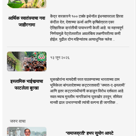
केंद्र सरकारने १०० टक्के इथेनॉल इंधनवापराला हिरवा
आर्थिक स्वातंत्र्याचा नवा
कंदील देत, देशाच्या ऊर्जा आणि कृषिक्षेत्रात एका
जाहीरनामा
ऐतिहासिक क्रांतीची पायाभरणी केली आहे. या महत्त्वपूर्ण
निर्णयामुळे पेट्रोलवरील अवलंबित्व लक्षणीयरीत्या कमी
होईल. पुढील दोन महिन्यांतच अत्याधुनिक फ्लेस ..
१३ जून २०२६
घुसखोरांना मायदेशी परत पाठवण्याच्या भारताच्या ठाम
इस्लामिक भाईचार्‍याचा
भूमिकेला बांगलादेशच्या कट्टरतावादी ‘जमात-ए-इस्लामी’
फाटलेला बुरखा
आणि इतर कट्टरपंथीयांनी कडाडून विरोध दर्शवला आहे.
स्वतःच्याच मुस्लीम नागरिकांना घुसखोर ठरवून, सीमेवर
मानवी ढाल उभारण्याची त्यांची वल्गना ही जागतिक ..
जरुर वाचा
'समाजव्रती' हभप सुयोग आपटे