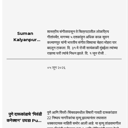
शास्त्रीय संगीतापासून ते चित्रपटातील लोकप्रिय
Suman
गीतांपर्यंत, मागच्या ५ दशकांहून अधिक काळ सुमन
Kalyanpur
कल्याणपुर यांनी भारतीय संगीत विश्वाचा चेहरा मोहरा पार
accorded state
बदलून टाकला. दि. ३१ मे रोजी सायंकाळी मुंबईला त्यांच्या
honours in
राहत्या घरी त्यांचे निधन झाले. दि. १ जून रोजी ..
mumbai |
MahaMTB
०५ जून २०२६
पुणे आणि पिंपरी-चिंचवडमधील विषारी गावठी दारूकांडात
पुणे दारूकांडाचे ‘भिवंडी
22 निष्पाप नागरिकांचा मृत्यू झाल्यानंतर तपासात
कनेक्शन’ उघड! Pune
धक्कादायक माहिती समोर आली आहे. या मृत्यू तांडवामागील
Liquor Tragedy