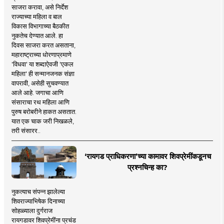
साजरा करावा, असे निर्देश
राज्याच्या महिला व बाल
विकास विभागाच्या बैठकीत
नुकतेच देण्यात आले. हा
दिवस साजरा करत असताना,
महाराष्ट्राच्या धोरणाप्रमाणे
'विधवा' या शब्दाऐवजी 'एकल
महिला' ही सन्मानजनक संज्ञा
वापरावी, असेही सुचवण्यात
आले आहे. जगाचा आणि
संसाराचा रथ महिला आणि
पुरुष बरोबरीने हाकत असतात.
यात एक चाक जरी निखळले,
तरी संसारर..
‘रायगड प्राधिकरणा’च्या कामावर शिवप्रेमींकडूनच
प्रश्नचिन्ह का?
नुकत्याच संपन्न झालेल्या
शिवराज्याभिषेक दिनाच्या
सोहळ्याला दुर्गराज
रायगडावर शिवप्रेमींना प्रचंड