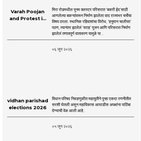
मिरा रोडमधील पूनम क्लस्टर परिसरात ‘बकरी ईद’साठी
Varah Poojan
आणलेल्या बकऱ्यांवरून निर्माण झालेला वाद राज्यभर चर्चेचा
and Protest in
विषय ठरला. स्थानिक रहिवाशांचा विरोध, ‘हनुमान चालीसा’
Poonam
पठण, त्यानंतर झालेलं ‘वराह’ पूजन आणि परिसरात निर्माण
Cluster Society
झालेलं तणावपूर्ण वातावरण यामुळे या ..
Mira Road
०६ जून २०२६
विधान परिषद निवडणुकीत महायुतीने पुन्हा एकदा रणनीतीत
vidhan parishad
सरशी घेतली असून महाविकास आघाडीस अपक्षांना पाठिंबा
elections 2026
देण्याची वेळ आली आहे..
०५ जून २०२६