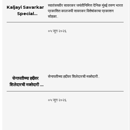
स्वातंत्र्यवीर सावरकर जयंतीनिमित्त दैनिक मुंबई तरुण भारत
Kaljayi Savarkar
प्रकाशित कालजयी सावरकर विशेषांकाचा प्रकाशन
Special
सोहळा..
supplement
Publication
०५ जून २०२६
Programme in
Dahanu |
MahaMTB
सेनापतीच्या हद्दीवर शिलेदारची मक्तेदारी..
सेनापतीच्या हद्दीवर
शिलेदारची मक्तेदारी |
Sahyadri Tiger
Sheledar |
०५ जून २०२६
MahaMTB