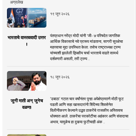
अग्रलेख
१९ जून २०२६
पंतप्रधान नरेंद्र मोदी यांनी 'जी- ७ परिषदेत जागतिक
भारताचे वास्तववादी उत्तर
आर्थिक विकासाचे नवे प्रारूप मांडताना, सागरी सुरक्षेचा
!
महत्त्वाचा मुद्दा उपस्थित केला. तसेच राष्ट्राध्यक्ष ट्रम्प
यांच्याशी झालेली द्विपक्षीय चर्चा भारताचे वाढते सामर्थ
दर्शवणारी असली, तरी ट्रम्प ..
१८ जून २०२६
‘उबाठा’ गटात चार वर्षांनंतर पुन्हा अपेक्षेप्रमााणे मोठी फूट
जुनी माती अन् जुनेच
पडली आणि सहा खासदारांनी शिंदेंच्या शिवसेनेत
वळण!
विलीनीकरण केल्याने उद्धव ठाकरेंचे राजकीय अस्तित्वच
धोक्यात आले. ठाकरेंचा पराकोटीचा अहंकार आणि संवादाचा
अभाव, यामुळेच हा दुसर्‍या फुटीचाही अंक ..