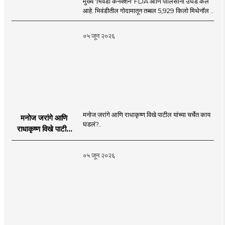
मुख्य 'भिवंडी कनेक्शन' FDA आणि पोलिसांनी उघड केले
आहे. भिवंडीतील गोदामातून तब्बल 5,929 किलो मिथेनॉल ..
०५ जून २०२६
मनोज जरांगे आणि राधाकृष्ण विखे पाटील यांच्या चर्चेत काय
मनोज जरांगे आणि
घडलं?..
राधाकृष्ण विखे पाटील
यांच्या चर्चेत काय घडलं?
०५ जून २०२६