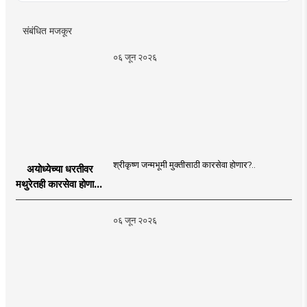
संबंधित मजकूर
०६ जून २०२६
श्रीकृष्ण जन्मभूमी मुक्तीसाठी कारसेवा होणार?..
अयोध्येच्या धरतीवर
मथुरेतही कारसेवा होणार?
| Shri Krishna
Janmabhoomi |
०६ जून २०२६
MahaMTB