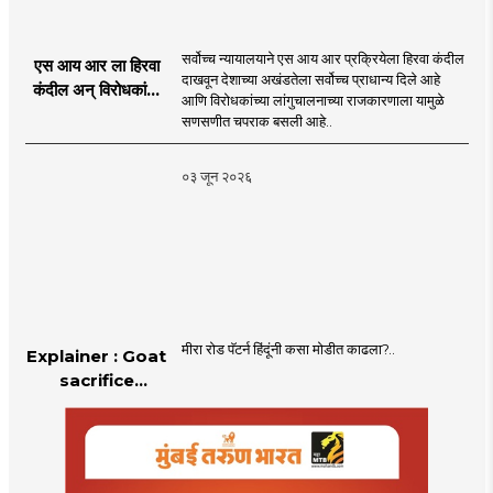
सर्वोच्च न्यायालयाने एस आय आर प्रक्रियेला हिरवा कंदील
एस आय आर ला हिरवा
दाखवून देशाच्या अखंडतेला सर्वोच्च प्राधान्य दिले आहे
कंदील अन् विरोधकांना
आणि विरोधकांच्या लांगुचालनाच्या राजकारणाला यामुळे
चपराक
सणसणीत चपराक बसली आहे..
०३ जून २०२६
मीरा रोड पॅटर्न हिंदूंनी कसा मोडीत काढला?..
Explainer : Goat
sacrifice
controversy in
Mumbai |
MahaMTB