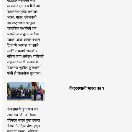
गटातील नऊपैकी सहा
खासदार एकनाथ शिंदेंच्या
शिवसेनेत प्रवेश करणार
आहेत. मात्र, एकेकाळी
महाराष्ट्रातील प्रमुख
प्रादेशिक पक्षांपैकी एक
असलेल्या उद्धव ठाकरेंच्या
पक्षाला आता आपले स्थान
टिकवणे अवघड का झाले
आहे? उबाठाचे राजकीय
भविष्य काय असेल? याविषयी
पत्रकार आणि राजकीय
विश्लेषक सुशील कुलकर्णी
यांची ही रोखठोक मुलाखत..
केंद्रस्थानी भारत का ?
कॅनडामध्ये नुकत्याच पार
पडलेल्या 'जी-७' शिखर
परिषदेत भारत पुन्हा एकदा
विशेष निमंत्रित देश म्हणून
सहभागी झाला. अमेरिका,