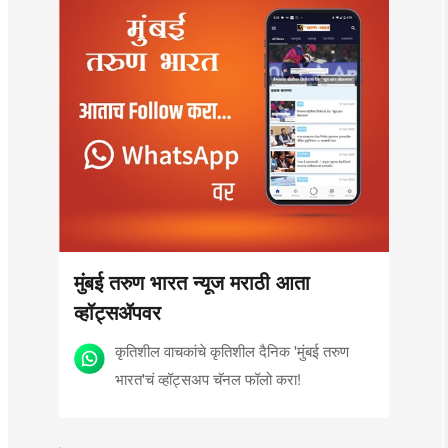
मुंबई तरुण भारत न्यूज मराठी आता
व्हॉट्सॲपवर
कृतिशील वाचकांचे कृतिशील दैनिक 'मुंबई तरुण
भारत'चं व्हॉट्सअप चॅनल फॉलो करा!