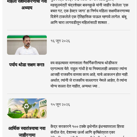
महिला सक्षमीकरणाचा नवा
महसूलमंत्री चंद्रशेखर बावनकुळे यांनी जाहीर केलेला ‘एक
अध्याय
बचत गट, एक हेक्टर जागा’ हा निर्णय महिला सक्षमीकरणाच्या
दिशेने टाकलेले एक ऐतिहासिक पाऊल म्हणावे लागेल. बांबू
आणि चारा लागवडीतून महिलांसाठी शाश्वत ..
१६ जून २०२६
वय वाढल्यावर माणसाला नैसर्गिकरीत्याच थोडीफार
पर्याय थोडा सक्षम करा!
प्रगल्भता येते. राहुल गांधी हे या नियमालाही अपवाद! त्यांना
आजही राजकीय वास्तव काय आहे, याचे आकलन होत नाही.
अर्थात, त्यांनी जे राजकीय सल्लागार नेमले आहेत, ते त्यांना
योग्य सल्ला देत नाहीत, अन्यथा ज्या ..
१५ जून २०२६
केंद्र सरकारने १०० टक्के इथेनॉल इंधनवापराला हिरवा
आर्थिक स्वातंत्र्याचा नवा
कंदील देत, देशाच्या ऊर्जा आणि कृषिक्षेत्रात एका
जाहीरनामा