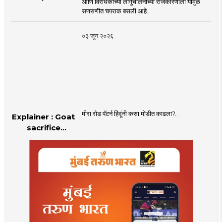
आणि विरोधकांच्या लांगुचालनाच्या राजकारणाला यामुळे
चपराक
सणसणीत चपराक बसली आहे..
०३ जून २०२६
मीरा रोड पॅटर्न हिंदूंनी कसा मोडीत काढला?..
Explainer : Goat
sacrifice
controversy in
Mumbai |
MahaMTB