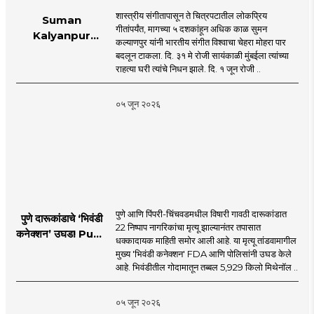
शास्त्रीय संगीतापासून ते चित्रपटातील लोकप्रिय
Suman
गीतांपर्यंत, मागच्या ५ दशकांहून अधिक काळ सुमन
Kalyanpur
कल्याणपुर यांनी भारतीय संगीत विश्वाचा चेहरा मोहरा पार
accorded state
बदलून टाकला. दि. ३१ मे रोजी सायंकाळी मुंबईला त्यांच्या
honours in
राहत्या घरी त्यांचे निधन झाले. दि. १ जून रोजी ..
mumbai |
MahaMTB
०५ जून २०२६
पुणे आणि पिंपरी-चिंचवडमधील विषारी गावठी दारूकांडात
पुणे दारूकांडाचे ‘भिवंडी
22 निष्पाप नागरिकांचा मृत्यू झाल्यानंतर तपासात
कनेक्शन’ उघड! Pune
धक्कादायक माहिती समोर आली आहे. या मृत्यू तांडवामागील
Liquor Tragedy
मुख्य 'भिवंडी कनेक्शन' FDA आणि पोलिसांनी उघड केले
आहे. भिवंडीतील गोदामातून तब्बल 5,929 किलो मिथेनॉल ..
०५ जून २०२६