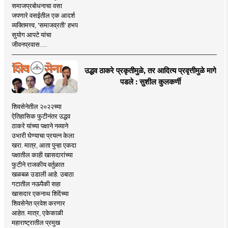
समाजप्रबोधनाचा वसा
जपणारे वसईतील एक आदर्श
व्यक्तिमत्त्व, 'समाजव्रती' हभप
सुयोग आपटे यांचा
जीवनप्रवास.....
उद्धव ठाकरे प्रकृतीमुळे, तर आदित्य प्रवृत्तीमुळे मागे
पडले : सुशील कुलकर्णी
शिवसेनेतील २०२२च्या
ऐतिहासिक फुटीनंतर उद्धव
ठाकरे यांच्या पक्षाने नव्याने
उभारी घेण्याचा प्रयत्न केला
खरा. मात्र, आता पुन्हा एकदा
पक्षातील काही खासदारांच्या
फुटीने राजकीय वर्तुळात
खळबळ उडाली आहे. उबाठा
गटातील नऊपैकी सहा
खासदार एकनाथ शिंदेंच्या
शिवसेनेत प्रवेश करणार
आहेत. मात्र, एकेकाळी
महाराष्ट्रातील प्रमुख