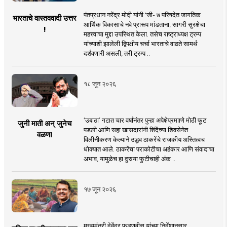
पंतप्रधान नरेंद्र मोदी यांनी 'जी- ७ परिषदेत जागतिक
भारताचे वास्तववादी उत्तर
आर्थिक विकासाचे नवे प्रारूप मांडताना, सागरी सुरक्षेचा
!
महत्त्वाचा मुद्दा उपस्थित केला. तसेच राष्ट्राध्यक्ष ट्रम्प
यांच्याशी झालेली द्विपक्षीय चर्चा भारताचे वाढते सामर्थ
दर्शवणारी असली, तरी ट्रम्प ..
१८ जून २०२६
‘उबाठा’ गटात चार वर्षांनंतर पुन्हा अपेक्षेप्रमााणे मोठी फूट
जुनी माती अन् जुनेच
पडली आणि सहा खासदारांनी शिंदेंच्या शिवसेनेत
वळण!
विलीनीकरण केल्याने उद्धव ठाकरेंचे राजकीय अस्तित्वच
धोक्यात आले. ठाकरेंचा पराकोटीचा अहंकार आणि संवादाचा
अभाव, यामुळेच हा दुसर्‍या फुटीचाही अंक ..
१७ जून २०२६
मुख्यमंत्री देवेंद्र फडणवीस यांच्या निर्देशानुसार,