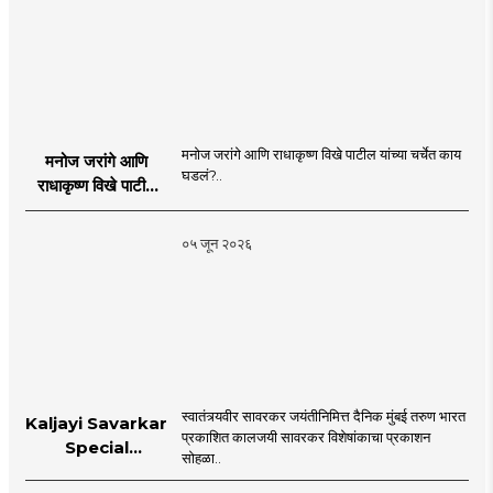
मनोज जरांगे आणि राधाकृष्ण विखे पाटील यांच्या चर्चेत काय
मनोज जरांगे आणि
घडलं?..
राधाकृष्ण विखे पाटील
यांच्या चर्चेत काय घडलं?
०५ जून २०२६
स्वातंत्र्यवीर सावरकर जयंतीनिमित्त दैनिक मुंबई तरुण भारत
Kaljayi Savarkar
प्रकाशित कालजयी सावरकर विशेषांकाचा प्रकाशन
Special
सोहळा..
supplement