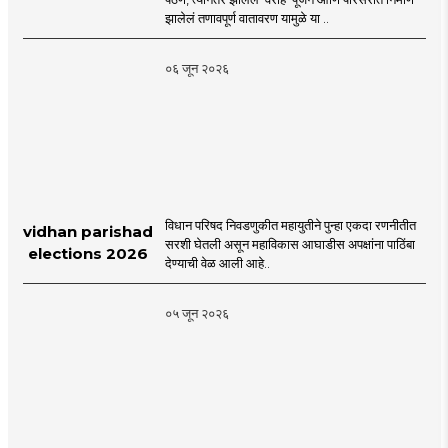
Cluster Society
झालेलं तणावपूर्ण वातावरण यामुळे या ..
Mira Road
०६ जून २०२६
विधान परिषद निवडणुकीत महायुतीने पुन्हा एकदा रणनीतीत
vidhan parishad
सरशी घेतली असून महाविकास आघाडीस अपक्षांना पाठिंबा
elections 2026
देण्याची वेळ आली आहे..
०५ जून २०२६