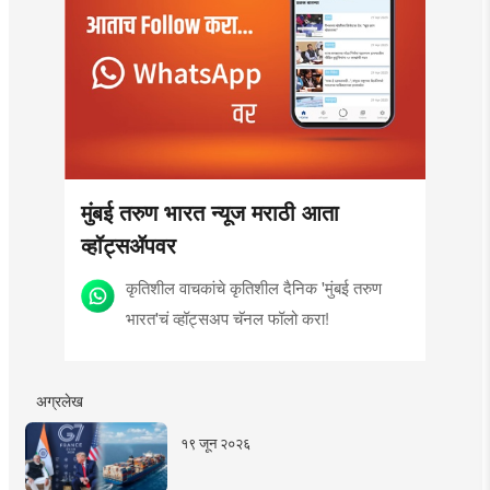
मुंबई तरुण भारत न्यूज मराठी आता
व्हॉट्सॲपवर
कृतिशील वाचकांचे कृतिशील दैनिक 'मुंबई तरुण
भारत'चं व्हॉट्सअप चॅनल फॉलो करा!
अग्रलेख
१९ जून २०२६