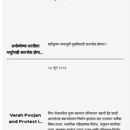
श्रीकृष्ण जन्मभूमी मुक्तीसाठी कारसेवा होणार?..
अयोध्येच्या धरतीवर
मथुरेतही कारसेवा होणार?
| Shri Krishna
Janmabhoomi |
०६ जून २०२६
MahaMTB
मिरा रोडमधील पूनम क्लस्टर परिसरात ‘बकरी ईद’साठी
Varah Poojan
आणलेल्या बकऱ्यांवरून निर्माण झालेला वाद राज्यभर चर्चेचा
and Protest in
विषय ठरला. स्थानिक रहिवाशांचा विरोध, ‘हनुमान चालीसा’
Poonam
पठण, त्यानंतर झालेलं ‘वराह’ पूजन आणि परिसरात निर्माण