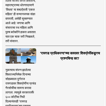
दिवस साजरा करत असताना,
महाराष्ट्राच्या धोरणाप्रमाणे
'विधवा' या शब्दाऐवजी 'एकल
महिला' ही सन्मानजनक संज्ञा
वापरावी, असेही सुचवण्यात
आले आहे. जगाचा आणि
संसाराचा रथ महिला आणि
पुरुष बरोबरीने हाकत असतात.
यात एक चाक जरी निखळले,
तरी संसारर..
‘रायगड प्राधिकरणा’च्या कामावर शिवप्रेमींकडूनच
प्रश्नचिन्ह का?
नुकत्याच संपन्न झालेल्या
शिवराज्याभिषेक दिनाच्या
सोहळ्याला दुर्गराज
रायगडावर शिवप्रेमींना प्रचंड
गैरसोयींचा सामना करावा
लागला. त्यामुळे सरकारतर्फे
६०० कोटींचा निधी
दिल्यानंतरही ‘रायगड
प्राधिकरणा’च्या एकूणच