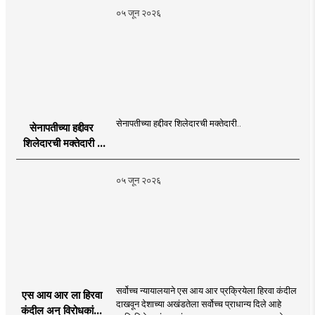
Publication
०५ जून २०२६
Programme in
Dahanu |
MahaMTB
सेनापतीच्या हद्दीवर शिलेदारची मक्तेदारी..
सेनापतीच्या हद्दीवर
शिलेदारची मक्तेदारी |
Sahyadri Tiger
Sheledar |
०५ जून २०२६
MahaMTB
सर्वोच्च न्यायालयाने एस आय आर प्रक्रियेला हिरवा कंदील
एस आय आर ला हिरवा
दाखवून देशाच्या अखंडतेला सर्वोच्च प्राधान्य दिले आहे
कंदील अन् विरोधकांना