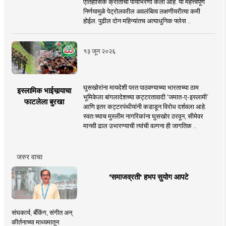
ऐतिहासिक क्रांतीची पायाभरणी केली आहे. या महत्त्वपूर्ण
निर्णयामुळे पेट्रोलवरील अवलंबित्व लक्षणीयरीत्या कमी
होईल. पुढील दोन महिन्यांतच अत्याधुनिक फ्लेस ..
१३ जून २०२६
घुसखोरांना मायदेशी परत पाठवण्याच्या भारताच्या ठाम
इस्लामिक भाईचार्‍याचा
भूमिकेला बांगलादेशच्या कट्टरतावादी ‘जमात-ए-इस्लामी’
फाटलेला बुरखा
आणि इतर कट्टरपंथीयांनी कडाडून विरोध दर्शवला आहे.
स्वतःच्याच मुस्लीम नागरिकांना घुसखोर ठरवून, सीमेवर
मानवी ढाल उभारण्याची त्यांची वल्गना ही जागतिक ..
जरुर वाचा
'समाजव्रती' हभप सुयोग आपटे
संघकार्य, बँकिंग, संगीत अन्
कीर्तनाच्या माध्यमातून