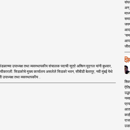
संघक
अन् 
माध्
समा
जपण
आदर्
'सम
आपट
जीवन
ंडळाच्या उपाध्यक्ष तथा व्यवस्थापकीय संचालक पदाची सूत्रे अश्विन मुद्गल यांनी बुधवार,
स्वीकारली. सिडकोचे मुख्य कार्यालय असलेले सिडको भवन, सीबीडी बेलापूर, नवी मुंबई येथे
नी उपाध्यक्ष तथा व्यवस्थापकीय ..
शिव
ऐति
उद्ध
नव्य
प्रय
आता 
काही
राज
उडा