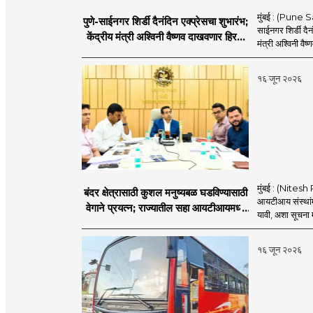
मुंबई : (Pune Sa
पुणे-साईनगर शिर्डी दैनंदिन एक्प्रेसचा शुभारंभ;
साईनगर शिर्डी दैनं
केंद्रीय मंत्री अश्विनी वैष्णव दाखवणार हिरवा
मंत्री अश्विनी वैष्
झेंडा
१६ जून २०२६
मुंबई : (Nitesh 
बंदर क्षेत्रासाठी कुशल मनुष्यबळ घडविण्यासाठी
आयटीआय संस्थांमध
वेगाने प्रयत्न; राज्यातील सहा आयटीआयमध्ये
यावी, अशा सूचना मत
विशेष अभ्यासक्रम - मंत्री नितेश राणे
१६ जून २०२६