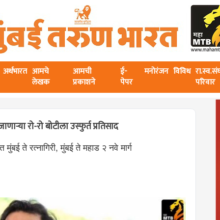
अर्थभारत
आमचे
आमची
ई-
मनोरंजन
विविध
रा.स्व.स
लेखक
प्रकाशने
पेपर
परिवार
्या रो-रो बोटीला उस्फुर्त प्रतिसाद
 मुंबई ते रत्नागिरी, मुंबई ते महाड २ नवे मार्ग