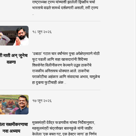
राष्ट्राध्यक्ष ट्रम्प यांच्याशी झालेली द्विपक्षीय चर्चा
भारताचे वाढते सामर्थ दर्शवणारी असली, तरी ट्रम्प
..
१८ जून २०२६
‘उबाठा’ गटात चार वर्षांनंतर पुन्हा अपेक्षेप्रमााणे मोठी
नी माती अन् जुनेच
फूट पडली आणि सहा खासदारांनी शिंदेंच्या
वळण!
शिवसेनेत विलीनीकरण केल्याने उद्धव ठाकरेंचे
राजकीय अस्तित्वच धोक्यात आले. ठाकरेंचा
पराकोटीचा अहंकार आणि संवादाचा अभाव, यामुळेच
हा दुसर्‍या फुटीचाही अंक ..
१७ जून २०२६
मुख्यमंत्री देवेंद्र फडणवीस यांच्या निर्देशानुसार,
िला सक्षमीकरणाचा
महसूलमंत्री चंद्रशेखर बावनकुळे यांनी जाहीर
नवा अध्याय
केलेला ‘एक बचत गट, एक हेक्टर जागा’ हा निर्णय