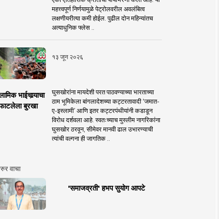
महत्त्वपूर्ण निर्णयामुळे पेट्रोलवरील अवलंबित्व
लक्षणीयरीत्या कमी होईल. पुढील दोन महिन्यांतच
अत्याधुनिक फ्लेस ..
१३ जून २०२६
घुसखोरांना मायदेशी परत पाठवण्याच्या भारताच्या
लामिक भाईचार्‍याचा
ठाम भूमिकेला बांगलादेशच्या कट्टरतावादी ‘जमात-
फाटलेला बुरखा
ए-इस्लामी’ आणि इतर कट्टरपंथीयांनी कडाडून
विरोध दर्शवला आहे. स्वतःच्याच मुस्लीम नागरिकांना
घुसखोर ठरवून, सीमेवर मानवी ढाल उभारण्याची
त्यांची वल्गना ही जागतिक ..
रुर वाचा
'समाजव्रती' हभप सुयोग आपटे