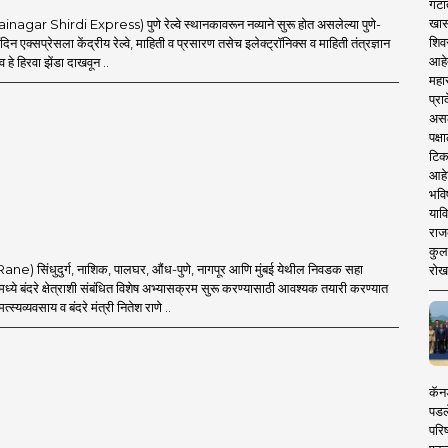
गटा
खास
inagar Shirdi Express) पुणे रेल्वे स्थानकावरून नव्याने सुरू होत असलेल्या पुणे-
शिव
दिन एक्सप्रेसला केंद्रीय रेल्वे, माहिती व प्रसारण तसेच इलेक्ट्रॉनिक्स व माहिती तंत्रज्ञान
आहे
णव हे हिरवा झेंडा दाखवून ..
महार
प्रा
असले
पक्
टिक
आहे
भवि
याव
राज
कुलक
Rane) सिंधुदुर्ग, नाशिक, पालघर, औंध-पुणे, नागपूर आणि मुंबई येथील निवडक सहा
रोख
्ये बंदरे क्षेत्राशी संबंधित विशेष अभ्यासक्रम सुरू करण्यासाठी आवश्यक तयारी करण्यात
्स्यव्यवसाय व बंदरे मंत्री नितेश राणे ..
कॅनड
पडल
परिष