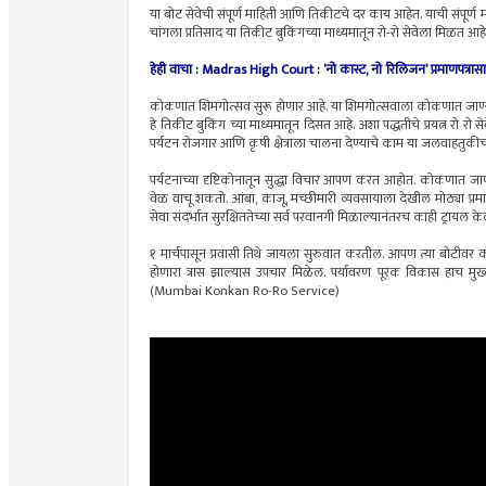
या बोट सेवेची संपूर्ण माहिती आणि तिकीटचे दर काय आहेत. याची संपूर्ण
चांगला प्रतिसाद या तिकीट बुकिंगच्या माध्यमातून रो-रो सेवेला मि
हेही वाचा :
Madras High Court : ‘नो कास्ट, नो रिलिजन’ प्रमाणपत्रासा
कोकणात शिमगोत्सव सुरू होणार आहे. या शिमगोत्सवाला कोकणात जाण्यासा
हे तिकीट बुकिंग च्या माध्यमातून दिसत आहे. अशा पद्धतीचे प्रयत्न रो रो
पर्यटन रोजगार आणि कृषी क्षेत्राला चालना देण्याचे काम या जलवाहत
पर्यटनाच्या दृष्टिकोनातून सुद्धा विचार आपण करत आहोत. कोकणात जा
वेळ वाचू शकतो. आंबा, काजू, मच्छीमारी व्यवसायाला देखील मोठ्या प्रम
सेवा संदर्भात सुरक्षिततेच्या सर्व परवानगी मिळाल्यानंतरच काही ट्र
१ मार्चपासून प्रवासी तिथे जायला सुरुवात करतील. आपण त्या बोटीवर क
होणारा त्रास झाल्यास उपचार मिळेल. पर्यावरण पूरक विकास हाच मुख्यमंत
(Mumbai Konkan Ro-Ro Service)