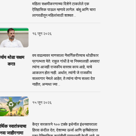
महिला सक्षमीकरणाच्या दिशेने टाकलेले एक
ऐतिहासिक पाऊल म्हणावे लागेल. बांबू आणि चारा
लागवडीतून महिलांसाठी शाश्वत ..
१६ जून २०२६
वय वाढल्यावर माणसाला नैसर्गिकरीत्याच थोडीफार
र्याय थोडा सक्षम
प्रगल्भता येते. राहुल गांधी हे या नियमालाही अपवाद!
करा!
त्यांना आजही राजकीय वास्तव काय आहे, याचे
आकलन होत नाही. अर्थात, त्यांनी जे राजकीय
सल्लागार नेमले आहेत, ते त्यांना योग्य सल्ला देत
नाहीत, अन्यथा ज्या ..
१५ जून २०२६
केंद्र सरकारने १०० टक्के इथेनॉल इंधनवापराला
्थिक स्वातंत्र्याचा
हिरवा कंदील देत, देशाच्या ऊर्जा आणि कृषिक्षेत्रात
नवा जाहीरनामा
एका ऐतिहासिक क्रांतीची पायाभरणी केली आहे. या