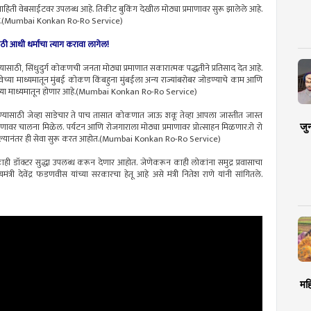
 माहिती वेबसाईटवर उपलब्ध आहे. तिकीट बुकिंग देखील मोठ्या प्रमाणावर सुरू झालेले आहे.
ळत आहे.(Mumbai Konkan Ro-Ro Service)
ठी आधी धर्माचा त्याग करावा लागेल!
ठी, सिंधुदुर्ग कोकणची जनता मोठ्या प्रमाणात सकारात्मक पद्धतीने प्रतिसाद देत आहे.
 सेवेच्या माध्यमातून मुंबई कोकण किंबहुना मुंबईला अन्य राज्यांबरोबर जोडण्याचे काम आणि
ुकीच्या माध्यमातून होणार आहे.(Mumbai Konkan Ro-Ro Service)
ण्यासाठी जेव्हा साडेचार ते पाच तासात कोकणात जाऊ शकू तेव्हा आपला जास्तीत जास्त
जु
ाणावर चालना मिळेल. पर्यटन आणि रोजगाराला मोठ्या प्रमाणावर प्रोत्साहन मिळणार.रो रो
ायल केल्यानंतर ही सेवा सुरू करत आहोत.(Mumbai Konkan Ro-Ro Service)
ाही डॉक्टर सुद्धा उपलब्ध करून देणार आहोत. जेणेकरून काही लोकांना समुद्र प्रवासाचा
्री देवेंद्र फडणवीस यांच्या सरकारचा हेतू आहे असे मंत्री नितेश राणे यांनी सांगितले.
मह