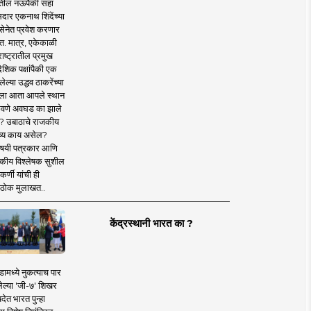
तील नऊपैकी सहा
दार एकनाथ शिंदेंच्या
सेनेत प्रवेश करणार
त. मात्र, एकेकाळी
ाष्ट्रातील प्रमुख
देशिक पक्षांपैकी एक
ल्या उद्धव ठाकरेंच्या
षाला आता आपले स्थान
वणे अवघड का झाले
? उबाठाचे राजकीय
ष्य काय असेल?
िषयी पत्रकार आणि
कीय विश्लेषक सुशील
र्णी यांची ही
ठोक मुलाखत..
केंद्रस्थानी भारत का ?
ामध्ये नुकत्याच पार
ेल्या 'जी-७' शिखर
देत भारत पुन्हा