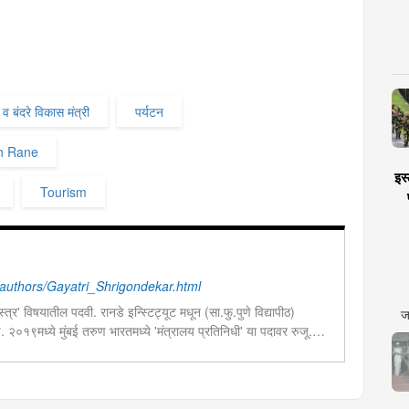
 व बंदरे विकास मंत्री
पर्यटन
h Rane
इस्
Tourism
uthors/Gayatri_Shrigondekar.html
त्र' विषयातील पदवी. रानडे इन्स्टिट्यूट मधून (सा.फु.पुणे विद्यापीठ)
ज
ण. २०१९मध्ये मुंबई तरुण भारतमध्ये 'मंत्रालय प्रतिनिधी' या पदावर रुजू.
ेव्हलपमेंट' विशेष प्रतिनिधी म्हणून कार्यरत. राज्यातील पायाभूत सुविधांविषयी