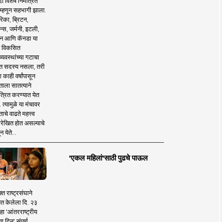
 विशेष निमंत्रित
 म्हणून सहभागी झाला.
िका, ब्रिटन,
न्स, जर्मनी, इटली,
न आणि कॅनडा या
 विकसित
व्यवस्थांच्या गटाचा
त सदस्य नसला, तरी
या काही वर्षांपासून
ताला सातत्याने
त्रित करण्यात येत
 त्यामुळे या मंचावर
ाचे वाढते महत्त्व
रेखित होत असल्याचे
न येते...
'एकल महिलां'साठी पुढचे पाऊल
क्त राष्ट्रसंघाने
ित केलेला दि. २३
हा 'आंतरराष्ट्रीय
ा दिन' संपूर्ण