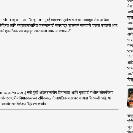
एकदा
देश
अमेर
फ्रा
i Metropolitan Region) मुंबई महानगर प्रदेशातील बस वाहतूक सेवा अधिक
जपा
ेंद्रित आणि तंत्रज्ञानाधारित करण्यासाठी महाराष्ट्र शासनाने महत्त्वाचे पाऊल उचलले आहे.
सात
ाने एकात्मिक बस वाहतूक आराखडा तयार करण्यासाठी ..
अर्थ
भार
गेल्
भार
निमं
आहे.
भारत
अधो
दिसू
umbai Airport) नवी मुंबई आंतरराष्ट्रीय विमानतळ आणि गुवाहाटी येथील लोकप्रिया
ई आंतरराष्ट्रीय विमानतळाच्या टर्मिनल-2 ने जागतिक स्तरावर मान्यता मिळवली आहे. या
समावेश प्रतिष्ठेच्या ‘प्रिक्स व्हर्साय ..
संयु
घोष
जून 
विधव