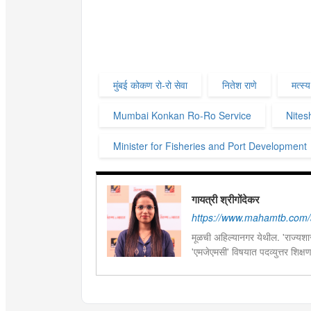
मुंबई कोकण रो-रो सेवा
नितेश राणे
मत्स्य
Mumbai Konkan Ro-Ro Service
Nites
Minister for Fisheries and Port Development
गायत्री श्रीगोंदेकर
https://www.mahamtb.com/a
मूळची अहिल्यानगर येथील. 'राज्यशास्
'एमजेएमसी' विषयात पदव्युत्तर शिक्ष
सद्यस्थितीत 'इन्फ्रास्ट्रक्चर आणि ड
फिल्ड रिपोर्ट आणि लेखनात रस.