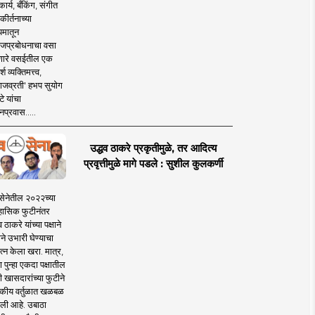
ार्य, बँकिंग, संगीत
कीर्तनाच्या
यमातून
जप्रबोधनाचा वसा
ारे वसईतील एक
श व्यक्तिमत्त्व,
ाजव्रती' हभप सुयोग
े यांचा
प्रवास.....
उद्धव ठाकरे प्रकृतीमुळे, तर आदित्य
प्रवृत्तीमुळे मागे पडले : सुशील कुलकर्णी
सेनेतील २०२२च्या
हासिक फुटीनंतर
व ठाकरे यांच्या पक्षाने
ाने उभारी घेण्याचा
त्न केला खरा. मात्र,
पुन्हा एकदा पक्षातील
 खासदारांच्या फुटीने
कीय वर्तुळात खळबळ
ली आहे. उबाठा