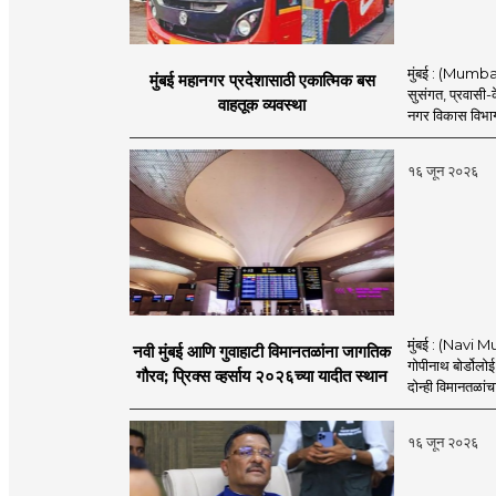
मुंबई : (Mumba
मुंबई महानगर प्रदेशासाठी एकात्मिक बस
सुसंगत, प्रवासी-क
वाहतूक व्यवस्था
नगर विकास विभाग
१६ जून २०२६
मुंबई : (Navi M
नवी मुंबई आणि गुवाहाटी विमानतळांना जागतिक
गोपीनाथ बोर्डोलो
गौरव; प्रिक्स व्हर्साय २०२६च्या यादीत स्थान
दोन्ही विमानतळांचा 
१६ जून २०२६