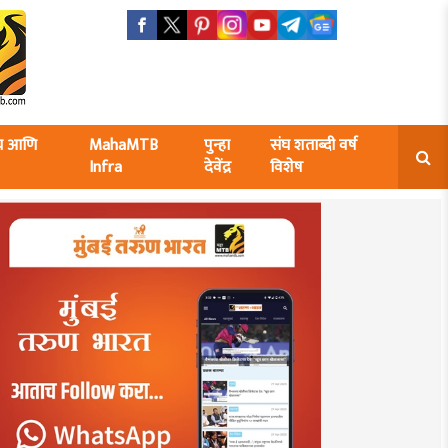
ंघ आणि
MahaMTB
पुन्हा
संघ शताब्दी वर्ष
Infra
देवेंद्र
विशेष