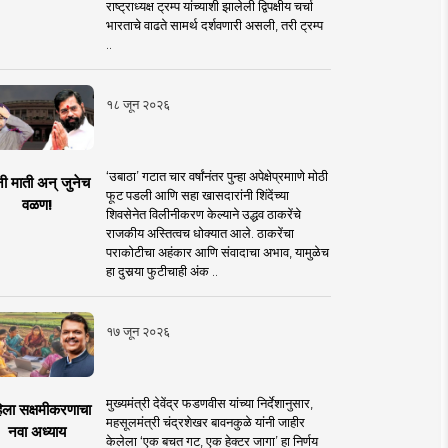
राष्ट्राध्यक्ष ट्रम्प यांच्याशी झालेली द्विपक्षीय चर्चा
भारताचे वाढते सामर्थ दर्शवणारी असली, तरी ट्रम्प
..
१८ जून २०२६
‘उबाठा’ गटात चार वर्षांनंतर पुन्हा अपेक्षेप्रमााणे मोठी
नी माती अन् जुनेच
फूट पडली आणि सहा खासदारांनी शिंदेंच्या
वळण!
शिवसेनेत विलीनीकरण केल्याने उद्धव ठाकरेंचे
राजकीय अस्तित्वच धोक्यात आले. ठाकरेंचा
पराकोटीचा अहंकार आणि संवादाचा अभाव, यामुळेच
हा दुसर्‍या फुटीचाही अंक ..
१७ जून २०२६
मुख्यमंत्री देवेंद्र फडणवीस यांच्या निर्देशानुसार,
िला सक्षमीकरणाचा
महसूलमंत्री चंद्रशेखर बावनकुळे यांनी जाहीर
नवा अध्याय
केलेला ‘एक बचत गट, एक हेक्टर जागा’ हा निर्णय