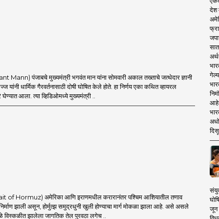
एकदा
देश
अमेर
फ्रा
जपा
सात
अर्थ
भार
गेल्
t Mann) पंजाबचे मुख्यमंत्री भगवंत मान यांना सोमवारी अकाल तख्ताचे जत्थेदार ज्ञानी
भार
ज यांनी धार्मिक गैरवर्तनासाठी दोषी घोषित केले होते. हा निर्णय एका कथित व्हायरल
निमं
घेण्यात आला. त्या व्हिडिओमध्ये मुख्यमंत्री ..
आहे.
भारत
अधो
दिसू
संयु
Strait of Hormuz) अमेरिका आणि इराणमधील करारानंतर पश्चिम आशियातील तणाव
घोष
 निर्माण झाली असून, होर्मुत्झ समुद्रधुनी खुली होण्याचा मार्ग मोकळा झाला आहे. असे असले
जून 
ामुळे विस्कळीत झालेला जागतिक तेल पुरवठा लगेच ..
विधव