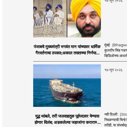
१७ जून २०२६
मुंबई : (Bhagwan
पंजाबचे मुख्यमंत्री भगवंत मान यांच्यावर धार्मिक
कुलदीप सिंह गडगज्
गैरवर्तनाचा ठपका!;अकाल तख्ताच्या निर्णयाने
व्हिडिओच्या आधारे 
मोठी खळबळ
१७ जून २०२६
नवी दिल्ली : (
युद्ध थांबले, तरी जलवाहतुक पूर्वपदावर येण्यास
निवळण्याची चिन्हे
होणार विलंब; अडकलेल्या जहाजांना कराराच्या
तरीही, या संघर्ष