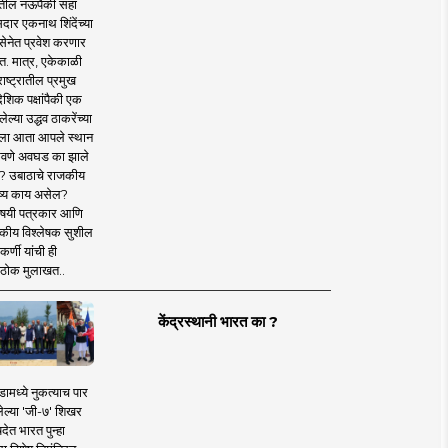
तील नऊपैकी सहा
दार एकनाथ शिंदेंच्या
सेनेत प्रवेश करणार
त. मात्र, एकेकाळी
ाष्ट्रातील प्रमुख
देशिक पक्षांपैकी एक
ल्या उद्धव ठाकरेंच्या
षाला आता आपले स्थान
वणे अवघड का झाले
? उबाठाचे राजकीय
ष्य काय असेल?
िषयी पत्रकार आणि
कीय विश्लेषक सुशील
र्णी यांची ही
ठोक मुलाखत..
केंद्रस्थानी भारत का ?
ामध्ये नुकत्याच पार
ेल्या 'जी-७' शिखर
देत भारत पुन्हा