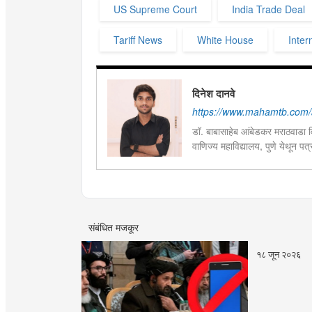
US Supreme Court
India Trade Deal
Tariff News
White House
Inter
दिनेश दानवे
https://www.mahamtb.com/
डॉ. बाबासाहेब आंबेडकर मराठवाडा व
वाणिज्य महाविद्यालय, पुणे येथून पत
सोशल मीडिया हाताळण्याचा अनुभव अ
आणि डिजिटल माध्यमांमध्ये इंटर्नशि
म्हणून कार्यरत आहेत.
संबंधित मजकूर
१८ जून २०२६