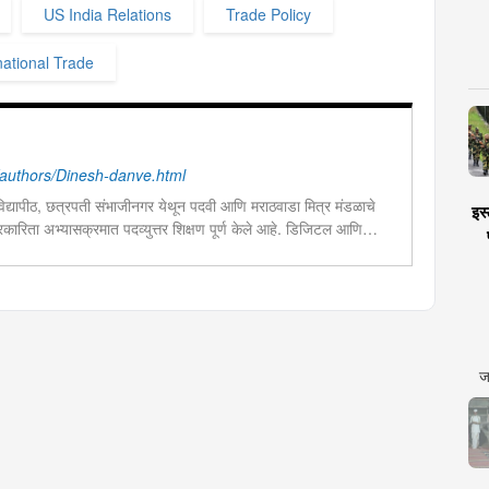
US India Relations
Trade Policy
national Trade
authors/Dinesh-danve.html
िद्यापीठ, छत्रपती संभाजीनगर येथून पदवी आणि मराठवाडा मित्र मंडळाचे
इस्
्रकारिता अभ्यासक्रमात पदव्युत्तर शिक्षण पूर्ण केले आहे. डिजिटल आणि
सून राजकारण, मनोरंजन आणि शेती या विषयांमध्ये विशेष रस आहे. प्रिंट
पचा अनुभव घेतला असून सध्या दै. मुंबई तरुण भारत मध्ये वेब उपसंपादक
ज