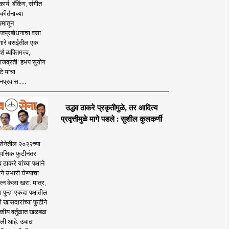
ार्य, बँकिंग, संगीत
कीर्तनाच्या
यमातून
जप्रबोधनाचा वसा
ारे वसईतील एक
श व्यक्तिमत्त्व,
ाजव्रती' हभप सुयोग
े यांचा
प्रवास.....
उद्धव ठाकरे प्रकृतीमुळे, तर आदित्य
प्रवृत्तीमुळे मागे पडले : सुशील कुलकर्णी
सेनेतील २०२२च्या
हासिक फुटीनंतर
व ठाकरे यांच्या पक्षाने
ाने उभारी घेण्याचा
त्न केला खरा. मात्र,
पुन्हा एकदा पक्षातील
 खासदारांच्या फुटीने
कीय वर्तुळात खळबळ
ली आहे. उबाठा