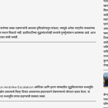
गटा
खास
शिव
आहे
महार
प्रा
्तेच्या जवळ राहणाऱ्यांनी आपल्या दृष्टिकोनातून मांडला, त्यामुळे अनेक राष्ट्रीय नायकांच्या
असले
त स्थान मिळाले नाही. हल्दीघाटीच्या युद्धासंदर्भातही तथ्यांचे पुनर्मूल्यांकन आवश्यक आहे. आज
पक्
ताप यांची जयंती ..
टिक
आहे
भवि
याव
राज
कुलक
रोख
Airstrike Escalation अमेरिका आणि इराण यांच्यातील युद्धविरामानंतर मध्यपूर्वेत
त होत असल्याचे चित्र दिसत असतानाच इस्रायलने लेबनानमध्ये जोरदार हल्ला केला. या
कॅनड
एकदा मध्यपूर्वेत तणाव वाढण्याची शक्यता व्यक्त ..
पडल
परिष