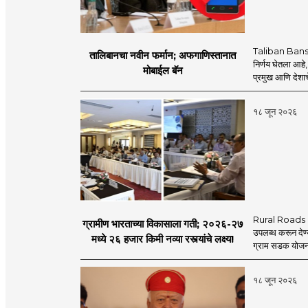
Taliban Bans
तालिबानचा नवीन फर्मान; अफगाणिस्तानात
निर्णय घेतला आहे,
मोबाईल बॅन
प्रमुख आणि देशाचे
१८ जून २०२६
Rural Roads Indi
ग्रामीण भारताच्या विकासाला गती; २०२६-२७
उपलब्ध करून देण्
मध्ये २६ हजार किमी नव्या रस्त्यांचे लक्ष्य!
ग्राम सडक योजना 
१८ जून २०२६