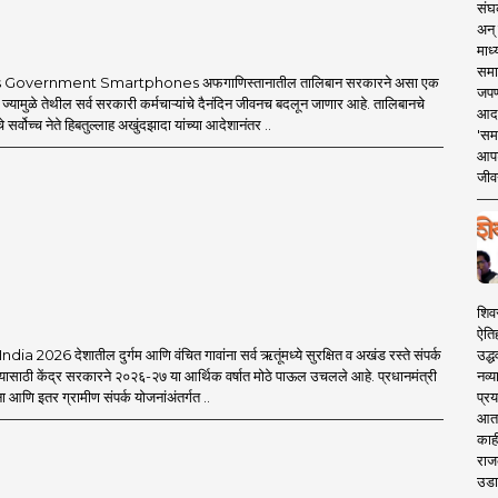
संघक
अन् 
माध्
समा
 Government Smartphones अफगाणिस्तानातील तालिबान सरकारने असा एक
जपण
 ज्यामुळे तेथील सर्व सरकारी कर्मचाऱ्यांचे दैनंदिन जीवनच बदलून जाणार आहे. तालिबानचे
आदर्
 सर्वोच्च नेते हिबतुल्लाह अखुंदझादा यांच्या आदेशानंतर ..
'सम
आपट
जीवन
शिव
ऐति
उद्ध
a 2026 देशातील दुर्गम आणि वंचित गावांना सर्व ऋतूंमध्ये सुरक्षित व अखंड रस्ते संपर्क
नव्य
यासाठी केंद्र सरकारने २०२६-२७ या आर्थिक वर्षात मोठे पाऊल उचलले आहे. प्रधानमंत्री
प्रय
आणि इतर ग्रामीण संपर्क योजनांअंतर्गत ..
आता 
काही
राज
उडा