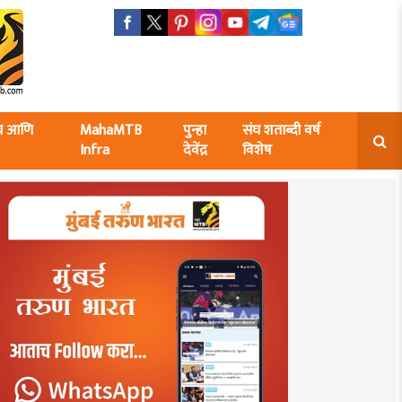
ंघ आणि
MahaMTB
पुन्हा
संघ शताब्दी वर्ष
Infra
देवेंद्र
विशेष