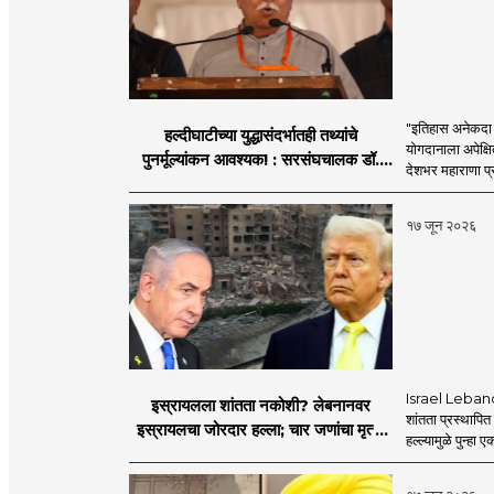
"इतिहास अनेकदा सत
हल्दीघाटीच्या युद्धासंदर्भातही तथ्यांचे
योगदानाला अपेक्षि
पुनर्मूल्यांकन आवश्यक! : सरसंघचालक डॉ.
देशभर महाराणा प्र
मोहनजी भागवत
१७ जून २०२६
Israel Lebanon 
इस्रायलला शांतता नकोशी? लेबनानवर
शांतता प्रस्थापि
इस्रायलचा जोरदार हल्ला; चार जणांचा मृत्यू,
हल्ल्यामुळे पुन्हा 
इराण-अमेरिकेत आरोप-प्रत्यारोप