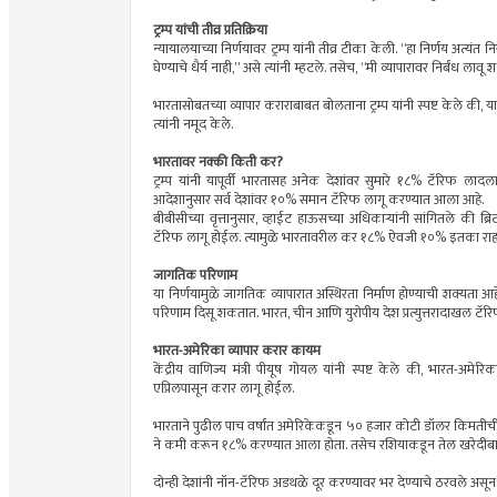
ट्रम्प यांची तीव्र प्रतिक्रिया
न्यायालयाच्या निर्णयावर ट्रम्प यांनी तीव्र टीका केली. “हा निर्णय अत्य
घेण्याचे धैर्य नाही,” असे त्यांनी म्हटले. तसेच, “मी व्यापारावर निर्बंध ल
भारतासोबतच्या व्यापार कराराबाबत बोलताना ट्रम्प यांनी स्पष्ट केले की, या
त्यांनी नमूद केले.
भारतावर नक्की किती कर?
ट्रम्प यांनी यापूर्वी भारतासह अनेक देशांवर सुमारे १८% टॅरिफ लादला होत
आदेशानुसार सर्व देशांवर १०% समान टॅरिफ लागू करण्यात आला आहे.
बीबीसीच्या वृत्तानुसार, व्हाईट हाऊसच्या अधिकाऱ्यांनी सांगितले की
टॅरिफ लागू होईल. त्यामुळे भारतावरील कर १८% ऐवजी १०% इतका राहण्
जागतिक परिणाम
या निर्णयामुळे जागतिक व्यापारात अस्थिरता निर्माण होण्याची शक्यता 
परिणाम दिसू शकतात. भारत, चीन आणि युरोपीय देश प्रत्युत्तरादाखल टॅरिफ
भारत-अमेरिका व्यापार करार कायम
केंद्रीय वाणिज्य मंत्री पीयूष गोयल यांनी स्पष्ट केले की, भारत-अमेरिक
एप्रिलपासून करार लागू होईल.
भारताने पुढील पाच वर्षांत अमेरिकेकडून ५० हजार कोटी डॉलर किमतीची
ने कमी करून १८% करण्यात आला होता. तसेच रशियाकडून तेल खरेदी
दोन्ही देशांनी नॉन-टॅरिफ अडथळे दूर करण्यावर भर देण्याचे ठरवले असून, 