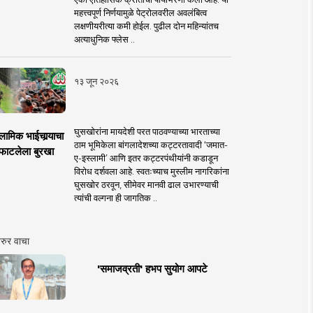
महत्त्वपूर्ण निर्णयामुळे पेट्रोलवरील अवलंबित्व
लक्षणीयरीत्या कमी होईल. पुढील दोन महिन्यांतच
अत्याधुनिक फ्लेस ..
१३ जून २०२६
घुसखोरांना मायदेशी परत पाठवण्याच्या भारताच्या
लामिक भाईचार्‍याचा
ठाम भूमिकेला बांगलादेशच्या कट्टरतावादी ‘जमात-
फाटलेला बुरखा
ए-इस्लामी’ आणि इतर कट्टरपंथीयांनी कडाडून
विरोध दर्शवला आहे. स्वतःच्याच मुस्लीम नागरिकांना
घुसखोर ठरवून, सीमेवर मानवी ढाल उभारण्याची
त्यांची वल्गना ही जागतिक ..
रुर वाचा
'समाजव्रती' हभप सुयोग आपटे