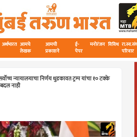
अर्थभारत
आमचे
आमची
ई-
मनोरंजन
विविध
रा.स्व.स
लेखक
प्रकाशने
पेपर
परिवार
ोच्च न्यायालयाचा निर्णय धुडकावत ट्रम्प यांचा १० टक्के
 बदल नाही