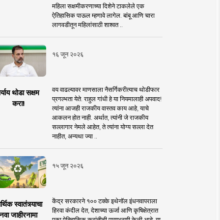
महिला सक्षमीकरणाच्या दिशेने टाकलेले एक
ऐतिहासिक पाऊल म्हणावे लागेल. बांबू आणि चारा
लागवडीतून महिलांसाठी शाश्वत ..
१६ जून २०२६
वय वाढल्यावर माणसाला नैसर्गिकरीत्याच थोडीफार
र्याय थोडा सक्षम
प्रगल्भता येते. राहुल गांधी हे या नियमालाही अपवाद!
करा!
त्यांना आजही राजकीय वास्तव काय आहे, याचे
आकलन होत नाही. अर्थात, त्यांनी जे राजकीय
सल्लागार नेमले आहेत, ते त्यांना योग्य सल्ला देत
नाहीत, अन्यथा ज्या ..
१५ जून २०२६
केंद्र सरकारने १०० टक्के इथेनॉल इंधनवापराला
्थिक स्वातंत्र्याचा
हिरवा कंदील देत, देशाच्या ऊर्जा आणि कृषिक्षेत्रात
नवा जाहीरनामा
एका ऐतिहासिक क्रांतीची पायाभरणी केली आहे. या