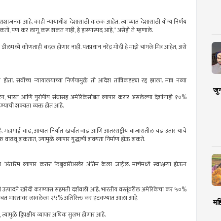
ंत निराशाजनक आहे. काही न्यायाधीश देशासाठी कलंक आहेत. त्यांच्यात देशासाठी योग्य निर्णय
ावू शकतो, पण कर लागू करू शकत नाही, हे हास्यास्पद आहे,” असेही ते म्हणाले.
 डीलमध्ये कोणताही बदल होणार नाही. पंतप्रधान नरेंद्र मोदी हे माझे चांगले मित्र आहेत, असे
ा. सर्वोच्च न्यायालयाच्या निर्णयामुळे तो आदेश तांत्रिकदृष्ट्या रद्द झाला. मात्र नव्या
जु
 ब्रिटन, भारत आणि युरोपीय संघासह अमेरिकेसोबत व्यापार करार असलेल्या देशांनाही १०%
याची शक्यता व्यक्त होत आहे.
आहे. महागाई वाढ, आयात-निर्यात खर्चात वाढ आणि आंतरराष्ट्रीय बाजारातील चढ-उतार याचे
 वाढवू शकतात, ज्यामुळे व्यापार युद्धाची शक्यता निर्माण होऊ शकते.
ा ‘अंतरिम व्यापार करार’ फेब्रुवारीअखेर अंतिम केला जाईल. मार्चमध्ये स्वाक्षऱ्या होऊन
 उत्पादने खरेदी करण्यास सहमती दर्शवली आहे. भारतीय वस्तूंवरील अमेरिकेचा कर ५०%
बाबत भारतावर लावलेला २५% अतिरिक्त कर हटवण्यात आला आहे.
मह
त्यामुळे द्विपक्षीय व्यापार अधिक सुलभ होणार आहे.