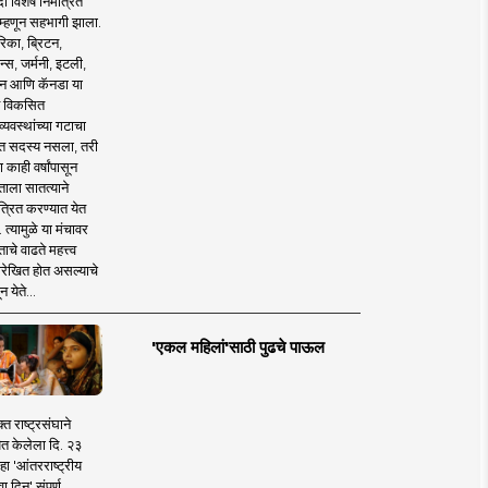
 विशेष निमंत्रित
 म्हणून सहभागी झाला.
िका, ब्रिटन,
न्स, जर्मनी, इटली,
न आणि कॅनडा या
 विकसित
व्यवस्थांच्या गटाचा
त सदस्य नसला, तरी
या काही वर्षांपासून
ताला सातत्याने
त्रित करण्यात येत
 त्यामुळे या मंचावर
ाचे वाढते महत्त्व
रेखित होत असल्याचे
न येते...
'एकल महिलां'साठी पुढचे पाऊल
क्त राष्ट्रसंघाने
ित केलेला दि. २३
हा 'आंतरराष्ट्रीय
ा दिन' संपूर्ण