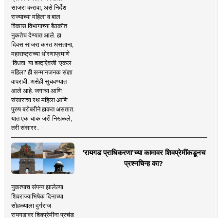
साजरा करावा, असे निर्देश
राज्याच्या महिला व बाल
विकास विभागाच्या बैठकीत
नुकतेच देण्यात आले. हा
दिवस साजरा करत असताना,
महाराष्ट्राच्या धोरणाप्रमाणे
'विधवा' या शब्दाऐवजी 'एकल
महिला' ही सन्मानजनक संज्ञा
वापरावी, असेही सुचवण्यात
आले आहे. जगाचा आणि
संसाराचा रथ महिला आणि
पुरुष बरोबरीने हाकत असतात.
यात एक चाक जरी निखळले,
तरी संसारर..
‘रायगड प्राधिकरणा’च्या कामावर शिवप्रेमींकडूनच
प्रश्नचिन्ह का?
नुकत्याच संपन्न झालेल्या
शिवराज्याभिषेक दिनाच्या
सोहळ्याला दुर्गराज
रायगडावर शिवप्रेमींना प्रचंड