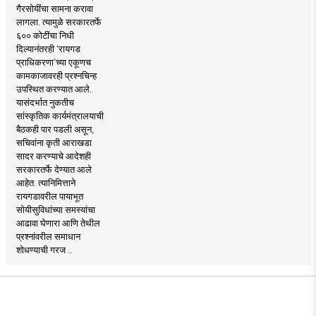
गैरसोयींचा सामना करावा
लागला. त्यामुळे सरकारतर्फे
६०० कोटींचा निधी
दिल्यानंतरही ‘रायगड
प्राधिकरणा’च्या एकूणच
कामकाजावरही प्रश्नचिन्ह
उपस्थित करण्यात आले.
यासंदर्भात नुकतीच
सांस्कृतिक कार्यमंत्रालयाची
बैठकही पार पडली असून,
सचिवांना कृती आराखडा
सादर करण्याचे आदेशही
सरकारतर्फे देण्यात आले
आहेत. त्यानिमित्ताने
रायगडावरील पायाभूत
सोयीसुविधांच्या समस्यांचा
आढावा घेणारा आणि तेथील
प्रश्नांवरील समाधान
शोधण्याची गरज ..