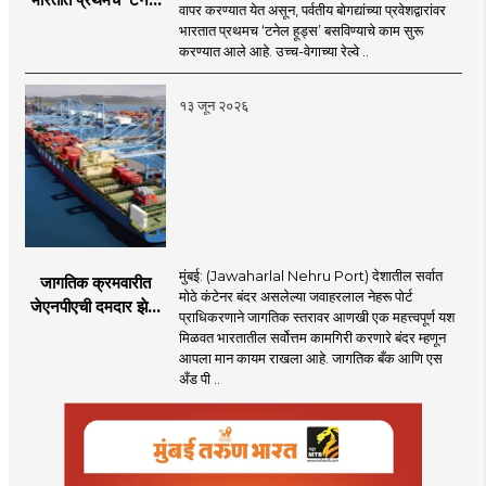
वापर करण्यात येत असून, पर्वतीय बोगद्यांच्या प्रवेशद्वारांवर
हूड्स’ तंत्रज्ञान;
भारतात प्रथमच ‘टनेल हूड्स’ बसविण्याचे काम सुरू
बोगद्यांतील दाबलहरी आणि
करण्यात आले आहे. उच्च-वेगाच्या रेल्वे ..
आवाजावर
नियंत्रण;प्रवास अधिक
१३ जून २०२६
सुरक्षित व आरामदायी
होणार
मुंबई: (Jawaharlal Nehru Port) देशातील सर्वात
जागतिक क्रमवारीत
मोठे कंटेनर बंदर असलेल्या जवाहरलाल नेहरू पोर्ट
जेएनपीएची दमदार झेप;
प्राधिकरणाने जागतिक स्तरावर आणखी एक महत्त्वपूर्ण यश
भारतातील अव्वल कंटेनर
मिळवत भारतातील सर्वोत्तम कामगिरी करणारे बंदर म्हणून
बंदराचा मान कायम
आपला मान कायम राखला आहे. जागतिक बँक आणि एस
अँड पी ..