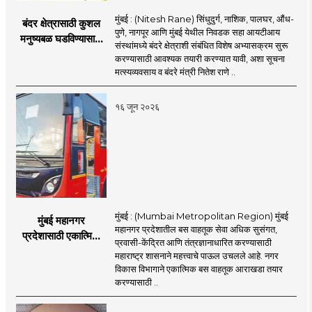
मुंबई : (Nitesh Rane) सिंधुदुर्ग, नाशिक, पालघर, औंध-
बंदर क्षेत्रासाठी कुशल
पुणे, नागपूर आणि मुंबई येथील निवडक सहा आयटीआय
मनुष्यबळ घडविण्यासाठी
संस्थांमध्ये बंदरे क्षेत्राशी संबंधित विशेष अभ्यासक्रम सुरू
वेगाने प्रयत्न; राज्यातील
करण्यासाठी आवश्यक तयारी करण्यात यावी, अशा सूचना
सहा आयटीआयमध्ये विशेष
मत्स्यव्यवसाय व बंदरे मंत्री नितेश राणे ..
अभ्यासक्रम - मंत्री
नितेश राणे
१६ जून २०२६
मुंबई : (Mumbai Metropolitan Region) मुंबई
मुंबई महानगर
महानगर प्रदेशातील बस वाहतूक सेवा अधिक सुसंगत,
प्रदेशासाठी एकात्मिक
प्रवासी-केंद्रित आणि तंत्रज्ञानाधारित करण्यासाठी
बस वाहतूक व्यवस्था
महाराष्ट्र शासनाने महत्त्वाचे पाऊल उचलले आहे. नगर
विकास विभागाने एकात्मिक बस वाहतूक आराखडा तयार
करण्यासाठी ..