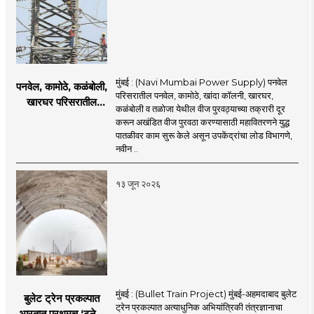
मुंबई : (Navi Mumbai Power Supply) पनवेल
पनवेल, कामोठे, कळंबोली,
परिसरातील पनवेल, कामोठे, खांदा कॉलनी, खारघर,
खारघर परिसरातील
कळंबोली व तळोजा येथील वीज पुरवठ्याच्या तक्रारी दूर
नागरिकांना दिलासा; नवी
करून अखंडित वीज पुरवठा करण्यासाठी महावितरणने युद्ध
मुंबईत वीज पुरवठ्यासाठी
पातळीवर काम सुरू केले असून उपकेंद्रांचा लोड विभागणे,
महावितरणची तातडीची
नवीन ..
उपाययोजना
१३ जून २०२६
मुंबई : (Bullet Train Project) मुंबई-अहमदाबाद बुलेट
बुलेट ट्रेन प्रकल्पात
ट्रेन प्रकल्पात अत्याधुनिक अभियांत्रिकी तंत्रज्ञानाचा
भारतात प्रथमच ‘टनेल