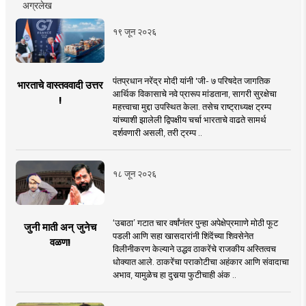
अग्रलेख
१९ जून २०२६
पंतप्रधान नरेंद्र मोदी यांनी 'जी- ७ परिषदेत जागतिक
भारताचे वास्तववादी उत्तर
आर्थिक विकासाचे नवे प्रारूप मांडताना, सागरी सुरक्षेचा
!
महत्त्वाचा मुद्दा उपस्थित केला. तसेच राष्ट्राध्यक्ष ट्रम्प
यांच्याशी झालेली द्विपक्षीय चर्चा भारताचे वाढते सामर्थ
दर्शवणारी असली, तरी ट्रम्प ..
१८ जून २०२६
‘उबाठा’ गटात चार वर्षांनंतर पुन्हा अपेक्षेप्रमााणे मोठी फूट
जुनी माती अन् जुनेच
पडली आणि सहा खासदारांनी शिंदेंच्या शिवसेनेत
वळण!
विलीनीकरण केल्याने उद्धव ठाकरेंचे राजकीय अस्तित्वच
धोक्यात आले. ठाकरेंचा पराकोटीचा अहंकार आणि संवादाचा
अभाव, यामुळेच हा दुसर्‍या फुटीचाही अंक ..