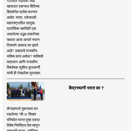
गटातील नऊपैकी सहा
खासदार एकनाथ शिंदेंच्या
शिवसेनेत प्रवेश करणार
आहेत. मात्र, एकेकाळी
महाराष्ट्रातील प्रमुख
प्रादेशिक पक्षांपैकी एक
असलेल्या उद्धव ठाकरेंच्या
पक्षाला आता आपले स्थान
टिकवणे अवघड का झाले
आहे? उबाठाचे राजकीय
भविष्य काय असेल? याविषयी
पत्रकार आणि राजकीय
विश्लेषक सुशील कुलकर्णी
यांची ही रोखठोक मुलाखत..
केंद्रस्थानी भारत का ?
कॅनडामध्ये नुकत्याच पार
पडलेल्या 'जी-७' शिखर
परिषदेत भारत पुन्हा एकदा
विशेष निमंत्रित देश म्हणून
सहभागी झाला. अमेरिका,