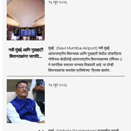
१६ जून २०२६
मुंबई : (Navi Mumbai Airport) नवी मुंबई
नवी मुंबई आणि गुवाहाटी
आंतरराष्ट्रीय विमानतळ आणि गुवाहाटी येथील लोकप्रिया
विमानतळांना जागतिक
गोपीनाथ बोर्डोलोई आंतरराष्ट्रीय विमानतळाच्या टर्मिनल-2
गौरव; प्रिक्स व्हर्साय
ने जागतिक स्तरावर मान्यता मिळवली आहे. या दोन्ही
२०२६च्या यादीत स्थान
विमानतळांचा समावेश प्रतिष्ठेच्या ‘प्रिक्स व्हर्साय ..
१६ जून २०२६
मुंबई : (Vehicle Registration) राज्यातील वाढती