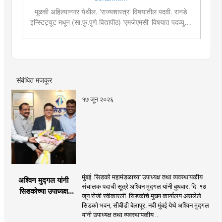
मूळची अहिल्यानगर येथील. 'राज्यशास्त्र' विषयातील पदवी. रानडे
इन्स्टिट्यूट मधून (सा.फु.पुणे विद्यापीठ) 'एमजेएमसी' विषयात पदव्युत्तर
शिक्षण. २०१९मध्ये मुंबई तरुण भारतमध्ये 'मंत्रालय प्रतिनिधी' या
पदावर रुजू. सद्यस्थितीत 'इन्फ्रास्ट्रक्चर आणि डेव्हलपमेंट' विशेष
प्रतिनिधी म्हणून कार्यरत. राज्यातील पायाभूत सुविधांविषयी फिल्ड
रिपोर्ट आणि लेखनात रस.
संबंधित मजकूर
१७ जून २०२६
मुंबई: सिडको महामंडळाच्या उपाध्यक्ष तथा व्यवस्थापकीय
अश्विन मुद्गल यांनी
संचालक पदाची सूत्रे अश्विन मुद्गल यांनी बुधवार, दि. १७
सिडकोच्या उपाध्यक्ष
जून रोजी स्वीकारली. सिडकोचे मुख्य कार्यालय असलेले
पदाचा पदभार स्वीकारला;
सिडको भवन, सीबीडी बेलापूर, नवी मुंबई येथे अश्विन मुद्गल
प्रकल्प वेळेत पूर्ण
यांनी उपाध्यक्ष तथा व्यवस्थापकीय ..