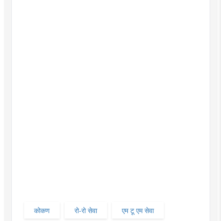
कोकण
रो-रो सेवा
एम टू एम सेवा