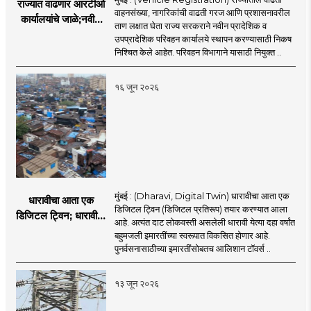
राज्यात वाढणार आरटीओ
वाहनसंख्या, नागरिकांची वाढती गरज आणि प्रशासनावरील
कार्यालयांचे जाळे;नवीन
ताण लक्षात घेता राज्य सरकराने नवीन प्रादेशिक व
आरटीओ कार्यालयांसाठी
उपप्रादेशिक परिवहन कार्यालये स्थापन करण्यासाठी निकष
निकष निश्चित
निश्चित केले आहेत. परिवहन विभागाने यासाठी नियुक्त ..
१६ जून २०२६
मुंबई : (Dharavi, Digital Twin) धारावीचा आता एक
धारावीचा आता एक
डिजिटल ट्विन (डिजिटल प्रतिरूप) तयार करण्यात आला
डिजिटल ट्विन; धारावीची
आहे. अत्यंत दाट लोकवस्ती असलेली धारावी येत्या दहा वर्षांत
सर्व माहिती या डिजिटल
बहुमजली इमारतींच्या स्वरूपात विकसित होणार आहे.
ट्विनमध्ये जतन
पुनर्वसनासाठीच्या इमारतींसोबतच आलिशान टॉवर्स ..
१३ जून २०२६