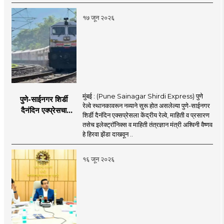
करण्यास प्राधान्य देणार :
अश्विन मुद्गल
१७ जून २०२६
मुंबई : (Pune Sainagar Shirdi Express) पुणे
पुणे-साईनगर शिर्डी
रेल्वे स्थानकावरून नव्याने सुरू होत असलेल्या पुणे-साईनगर
दैनंदिन एक्प्रेसचा
शिर्डी दैनंदिन एक्सप्रेसला केंद्रीय रेल्वे, माहिती व प्रसारण
शुभारंभ; केंद्रीय मंत्री
तसेच इलेक्ट्रॉनिक्स व माहिती तंत्रज्ञान मंत्री अश्विनी वैष्णव
अश्विनी वैष्णव दाखवणार
हे हिरवा झेंडा दाखवून ..
हिरवा झेंडा
१६ जून २०२६