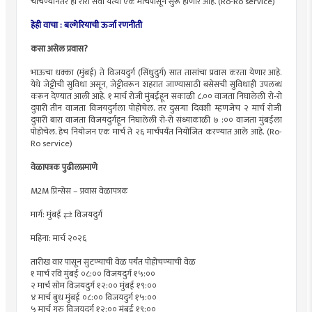
चाचण्यांनंतर ही रोरो सेवा येत्या एक मार्चपासून सुरू होणार आहे. (Ro-Ro service)
हेही वाचा : बल्गेरियाची ऊर्जा रणनीती
कसा असेल प्रवास?
भाऊचा धक्का (मुंबई) ते विजयदुर्ग (सिंधुदुर्ग) सात तासांचा प्रवास करता येणार आहे.
येथे जेट्टीची सुविधा असून, जेट्टीवरून शहरात जाण्यासाठी बसेसची सुविधाही उपलब्ध
करून देण्यात आली आहे. १ मार्च रोजी मुंबईहून सकाळी ८.०० वाजता निघालेली रो-रो
दुपारी तीन वाजता विजयदुर्गला पोहोचेल. तर दुसऱ्या दिवशी म्हणजेच २ मार्च रोजी
दुपारी बारा वाजता विजयदुर्गहून निघालेली रो-रो संध्याकाळी ७ :०० वाजता मुंबईला
पोहोचेल. हेच नियोजन एक मार्च ते २६ मार्चपर्यंत नियोजित करण्यात आले आहे. (Ro-
Ro service)
वेळापत्रक पुढीलप्रमाणे
M2M प्रिन्सेस – प्रवास वेळापत्रक
मार्ग: मुंबई ⇄ विजयदुर्ग
महिना: मार्च २०२६
तारीख वार पासून सुटण्याची वेळ पर्यंत पोहोचण्याची वेळ
१ मार्च रवि मुंबई ०८:०० विजयदुर्ग १५:००
२ मार्च सोम विजयदुर्ग १२:०० मुंबई १९:००
४ मार्च बुध मुंबई ०८:०० विजयदुर्ग १५:००
५ मार्च गुरु विजयदुर्ग १२:०० मुंबई १९:००