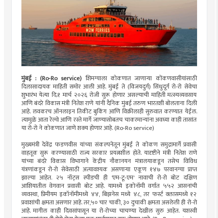
मुंबई : (Ro-Ro service)
शिमग्याला कोकणात जाणाऱ्या कोंकणवासीयांसाठी
दिलासादायक माहिती समोर आली आहे. मुंबई ते (विजयदुर्ग) सिंधुदूर्ग रो-रो सेवेचा
शुभारंभ येत्या दि.१ मार्च २०२६ रोजी सुरू होणार असल्याची माहिती मत्स्यव्यवसाय
आणि बंदरे विकास मंत्री नितेश राणे यांनी दैनिक मुंबई तरुण भारतशी बोलताना दिली
आहे. लवकरच ऑनलाइन तिकीट बुकिंग आणि विक्रीलाही सुरुवात करण्यात येईल.
त्यामुळे आता रेल्वे आणि रस्ते मार्गे जाण्यासोबतच चाकरमान्यांना अवघ्या काही तासांत
या रो-रो ने कोकणात जाणे शक्य होणार आहे. (Ro-Ro service)
मुख्यमंत्री देवेंद्र फडणवीस यांच्या संकल्पनेतून मुंबई ते कोकण समुद्रामार्गे प्रवासी
वाहतूक सुरू करण्यासाठी राज्य सरकार प्रयत्नशील होते. यादृष्टीने मंत्री नितेश राणे
यांच्या बंदरे विकास विभागाने केंद्रीय नौकानयन मंत्रालयाकडून तसेच विविध
यंत्रणांकडून रो-रो सेवेसाठी अत्यावश्यक असणाऱ्या एकूण १४७ परवानग्या प्राप्त
झाल्या आहेत. २५ नॉट्स स्पीडची ही 'एम-टू-एम' नावाची रो-रो बोट दक्षिण
आशियातील वेगवान प्रवासी बोट आहे. यामध्ये इकोनॉमी वर्गात ५५२ आसनांची
व्यवस्था, प्रिमीयम इकॉनॉमीमध्ये ४४, बिझनेस मध्ये ४८, तर फर्स्ट क्लासमध्ये १२
प्रवाशांची क्षमता असणार आहे. तर,५० चार चाकी, ३० दुचाकी क्षमता असलेली ही रो-रो
आहे. मागील काही दिवसांपासून या रो-रोच्या चाचण्या देखील सुरु आहेत. यशस्वी