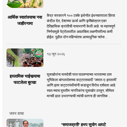
केंद्र सरकारने १०० टक्के इथेनॉल इंधनवापराला हिरवा
आर्थिक स्वातंत्र्याचा नवा
कंदील देत, देशाच्या ऊर्जा आणि कृषिक्षेत्रात एका
जाहीरनामा
ऐतिहासिक क्रांतीची पायाभरणी केली आहे. या महत्त्वपूर्ण
निर्णयामुळे पेट्रोलवरील अवलंबित्व लक्षणीयरीत्या कमी
होईल. पुढील दोन महिन्यांतच अत्याधुनिक फ्लेस ..
१३ जून २०२६
घुसखोरांना मायदेशी परत पाठवण्याच्या भारताच्या ठाम
इस्लामिक भाईचार्‍याचा
भूमिकेला बांगलादेशच्या कट्टरतावादी ‘जमात-ए-इस्लामी’
फाटलेला बुरखा
आणि इतर कट्टरपंथीयांनी कडाडून विरोध दर्शवला आहे.
स्वतःच्याच मुस्लीम नागरिकांना घुसखोर ठरवून, सीमेवर
मानवी ढाल उभारण्याची त्यांची वल्गना ही जागतिक ..
जरुर वाचा
'समाजव्रती' हभप सुयोग आपटे