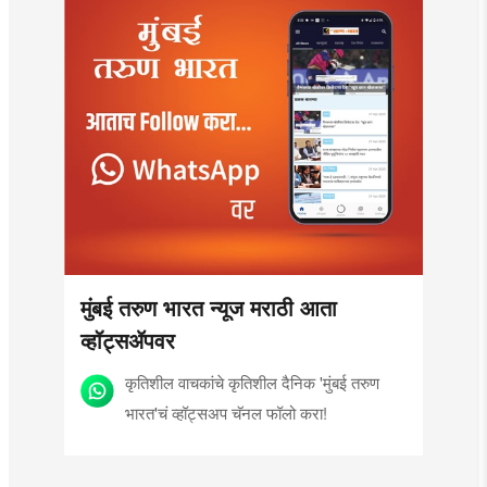
मुंबई तरुण भारत न्यूज मराठी आता
व्हॉट्सॲपवर
कृतिशील वाचकांचे कृतिशील दैनिक 'मुंबई तरुण
भारत'चं व्हॉट्सअप चॅनल फॉलो करा!