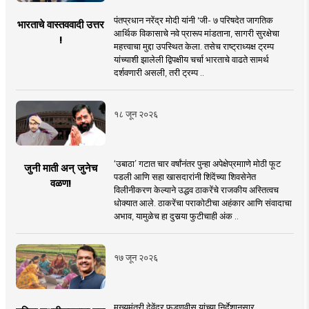
पंतप्रधान नरेंद्र मोदी यांनी 'जी- ७ परिषदेत जागतिक
भारताचे वास्तववादी उत्तर
आर्थिक विकासाचे नवे प्रारूप मांडताना, सागरी सुरक्षेचा
!
महत्त्वाचा मुद्दा उपस्थित केला. तसेच राष्ट्राध्यक्ष ट्रम्प
यांच्याशी झालेली द्विपक्षीय चर्चा भारताचे वाढते सामर्थ
दर्शवणारी असली, तरी ट्रम्प ..
१८ जून २०२६
‘उबाठा’ गटात चार वर्षांनंतर पुन्हा अपेक्षेप्रमााणे मोठी फूट
जुनी माती अन् जुनेच
पडली आणि सहा खासदारांनी शिंदेंच्या शिवसेनेत
वळण!
विलीनीकरण केल्याने उद्धव ठाकरेंचे राजकीय अस्तित्वच
धोक्यात आले. ठाकरेंचा पराकोटीचा अहंकार आणि संवादाचा
अभाव, यामुळेच हा दुसर्‍या फुटीचाही अंक ..
१७ जून २०२६
मुख्यमंत्री देवेंद्र फडणवीस यांच्या निर्देशानुसार,