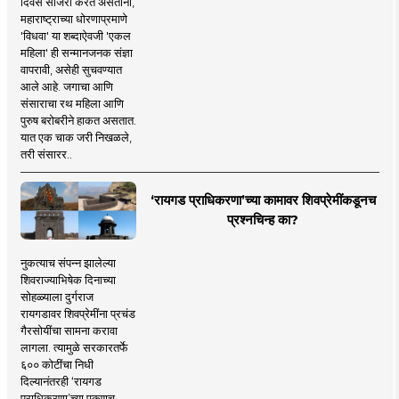
दिवस साजरा करत असताना,
महाराष्ट्राच्या धोरणाप्रमाणे
'विधवा' या शब्दाऐवजी 'एकल
महिला' ही सन्मानजनक संज्ञा
वापरावी, असेही सुचवण्यात
आले आहे. जगाचा आणि
संसाराचा रथ महिला आणि
पुरुष बरोबरीने हाकत असतात.
यात एक चाक जरी निखळले,
तरी संसारर..
‘रायगड प्राधिकरणा’च्या कामावर शिवप्रेमींकडूनच
प्रश्नचिन्ह का?
नुकत्याच संपन्न झालेल्या
शिवराज्याभिषेक दिनाच्या
सोहळ्याला दुर्गराज
रायगडावर शिवप्रेमींना प्रचंड
गैरसोयींचा सामना करावा
लागला. त्यामुळे सरकारतर्फे
६०० कोटींचा निधी
दिल्यानंतरही ‘रायगड
प्राधिकरणा’च्या एकूणच