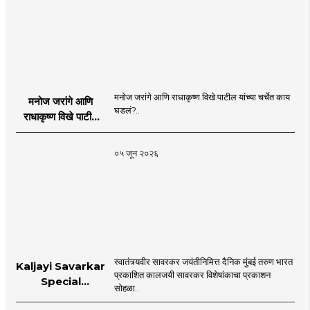
मनोज जरांगे आणि राधाकृष्ण विखे पाटील यांच्या चर्चेत काय
मनोज जरांगे आणि
घडलं?..
राधाकृष्ण विखे पाटील
यांच्या चर्चेत काय घडलं?
०५ जून २०२६
स्वातंत्र्यवीर सावरकर जयंतीनिमित्त दैनिक मुंबई तरुण भारत
Kaljayi Savarkar
प्रकाशित कालजयी सावरकर विशेषांकाचा प्रकाशन
Special
सोहळा..
supplement