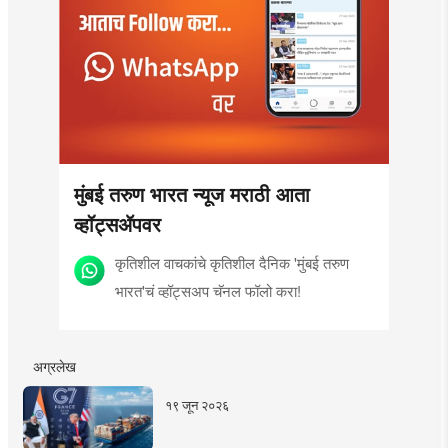
मुंबई तरुण भारत न्यूज मराठी आता
व्हॉट्सॲपवर
कृतिशील वाचकांचे कृतिशील दैनिक 'मुंबई तरुण
भारत'चं व्हॉट्सअप चॅनल फॉलो करा!
अग्रलेख
१९ जून २०२६