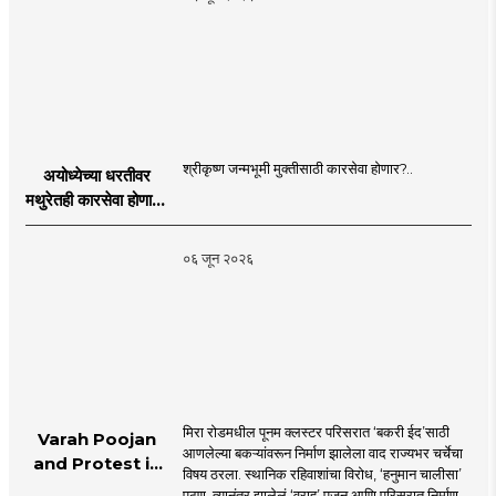
श्रीकृष्ण जन्मभूमी मुक्तीसाठी कारसेवा होणार?..
अयोध्येच्या धरतीवर
मथुरेतही कारसेवा होणार?
| Shri Krishna
Janmabhoomi |
०६ जून २०२६
MahaMTB
मिरा रोडमधील पूनम क्लस्टर परिसरात ‘बकरी ईद’साठी
Varah Poojan
आणलेल्या बकऱ्यांवरून निर्माण झालेला वाद राज्यभर चर्चेचा
and Protest in
विषय ठरला. स्थानिक रहिवाशांचा विरोध, ‘हनुमान चालीसा’
Poonam
पठण, त्यानंतर झालेलं ‘वराह’ पूजन आणि परिसरात निर्माण