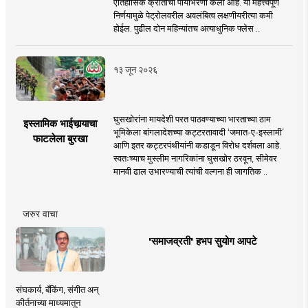
ऐतिहासिक क्रांतीची पायाभरणी केली आहे. या महत्त्वपूर्ण
निर्णयामुळे पेट्रोलवरील अवलंबित्व लक्षणीयरीत्या कमी
होईल. पुढील दोन महिन्यांतच अत्याधुनिक फ्लेस ..
१३ जून २०२६
घुसखोरांना मायदेशी परत पाठवण्याच्या भारताच्या ठाम
इस्लामिक भाईचार्‍याचा
भूमिकेला बांगलादेशच्या कट्टरतावादी ‘जमात-ए-इस्लामी’
फाटलेला बुरखा
आणि इतर कट्टरपंथीयांनी कडाडून विरोध दर्शवला आहे.
स्वतःच्याच मुस्लीम नागरिकांना घुसखोर ठरवून, सीमेवर
मानवी ढाल उभारण्याची त्यांची वल्गना ही जागतिक ..
जरुर वाचा
'समाजव्रती' हभप सुयोग आपटे
संघकार्य, बँकिंग, संगीत अन्
कीर्तनाच्या माध्यमातून