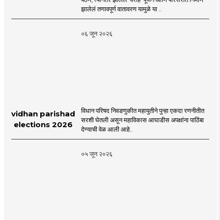
Cluster Society
झालेलं तणावपूर्ण वातावरण यामुळे या ..
Mira Road
०६ जून २०२६
विधान परिषद निवडणुकीत महायुतीने पुन्हा एकदा रणनीतीत
vidhan parishad
सरशी घेतली असून महाविकास आघाडीस अपक्षांना पाठिंबा
elections 2026
देण्याची वेळ आली आहे..
०५ जून २०२६