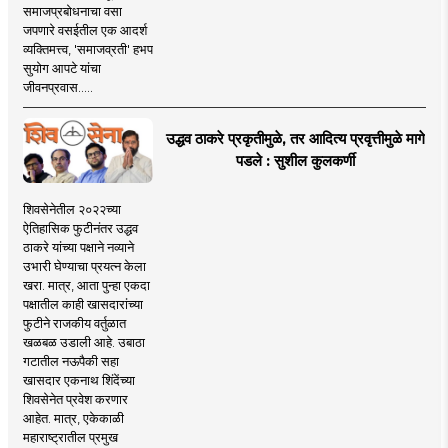
समाजप्रबोधनाचा वसा
जपणारे वसईतील एक आदर्श
व्यक्तिमत्त्व, 'समाजव्रती' हभप
सुयोग आपटे यांचा
जीवनप्रवास.....
उद्धव ठाकरे प्रकृतीमुळे, तर आदित्य प्रवृत्तीमुळे मागे
पडले : सुशील कुलकर्णी
शिवसेनेतील २०२२च्या
ऐतिहासिक फुटीनंतर उद्धव
ठाकरे यांच्या पक्षाने नव्याने
उभारी घेण्याचा प्रयत्न केला
खरा. मात्र, आता पुन्हा एकदा
पक्षातील काही खासदारांच्या
फुटीने राजकीय वर्तुळात
खळबळ उडाली आहे. उबाठा
गटातील नऊपैकी सहा
खासदार एकनाथ शिंदेंच्या
शिवसेनेत प्रवेश करणार
आहेत. मात्र, एकेकाळी
महाराष्ट्रातील प्रमुख