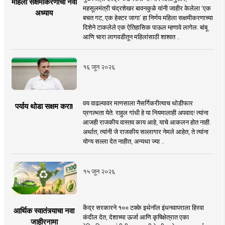
महिला सक्षमीकरणाचा नवा
महसूलमंत्री चंद्रशेखर बावनकुळे यांनी जाहीर केलेला ‘एक
अध्याय
बचत गट, एक हेक्टर जागा’ हा निर्णय महिला सक्षमीकरणाच्या
दिशेने टाकलेले एक ऐतिहासिक पाऊल म्हणावे लागेल. बांबू
आणि चारा लागवडीतून महिलांसाठी शाश्वत ..
१६ जून २०२६
वय वाढल्यावर माणसाला नैसर्गिकरीत्याच थोडीफार
पर्याय थोडा सक्षम करा!
प्रगल्भता येते. राहुल गांधी हे या नियमालाही अपवाद! त्यांना
आजही राजकीय वास्तव काय आहे, याचे आकलन होत नाही.
अर्थात, त्यांनी जे राजकीय सल्लागार नेमले आहेत, ते त्यांना
योग्य सल्ला देत नाहीत, अन्यथा ज्या ..
१५ जून २०२६
केंद्र सरकारने १०० टक्के इथेनॉल इंधनवापराला हिरवा
आर्थिक स्वातंत्र्याचा नवा
कंदील देत, देशाच्या ऊर्जा आणि कृषिक्षेत्रात एका
जाहीरनामा