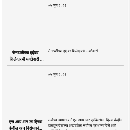
Publication
०५ जून २०२६
Programme in
Dahanu |
MahaMTB
सेनापतीच्या हद्दीवर शिलेदारची मक्तेदारी..
सेनापतीच्या हद्दीवर
शिलेदारची मक्तेदारी |
Sahyadri Tiger
Sheledar |
०५ जून २०२६
MahaMTB
सर्वोच्च न्यायालयाने एस आय आर प्रक्रियेला हिरवा कंदील
एस आय आर ला हिरवा
दाखवून देशाच्या अखंडतेला सर्वोच्च प्राधान्य दिले आहे
कंदील अन् विरोधकांना