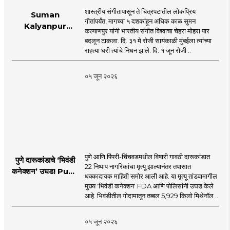
शास्त्रीय संगीतापासून ते चित्रपटातील लोकप्रिय
Suman
गीतांपर्यंत, मागच्या ५ दशकांहून अधिक काळ सुमन
Kalyanpur
कल्याणपुर यांनी भारतीय संगीत विश्वाचा चेहरा मोहरा पार
accorded state
बदलून टाकला. दि. ३१ मे रोजी सायंकाळी मुंबईला त्यांच्या
honours in
राहत्या घरी त्यांचे निधन झाले. दि. १ जून रोजी ..
mumbai |
MahaMTB
०५ जून २०२६
पुणे आणि पिंपरी-चिंचवडमधील विषारी गावठी दारूकांडात
पुणे दारूकांडाचे ‘भिवंडी
22 निष्पाप नागरिकांचा मृत्यू झाल्यानंतर तपासात
कनेक्शन’ उघड! Pune
धक्कादायक माहिती समोर आली आहे. या मृत्यू तांडवामागील
Liquor Tragedy
मुख्य 'भिवंडी कनेक्शन' FDA आणि पोलिसांनी उघड केले
आहे. भिवंडीतील गोदामातून तब्बल 5,929 किलो मिथेनॉल ..
०५ जून २०२६