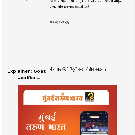
आणि विरोधकांच्या लांगुचालनाच्या राजकारणाला यामुळे
चपराक
सणसणीत चपराक बसली आहे..
०३ जून २०२६
मीरा रोड पॅटर्न हिंदूंनी कसा मोडीत काढला?..
Explainer : Goat
sacrifice
controversy in
Mumbai |
MahaMTB