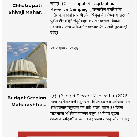
नागपूर : (Chhatrapati Shivaji Maharaj
Chhatrapati
Revenue Campaign) राज्यातील नागरिकांना
Shivaji Maharaj
गतिमान, पारदर्शक आणि लोकाभिमुख सेवा देण्याच्या उद्देशाने
Revenue
पुढील तीन महिने संपूर्ण महाराष्ट्रात ‘छत्रपती शिवाजी
Campaign :
महाराज राजस्व अभियान’ राबवण्यात येणार आहे. मुख्यमंत्री
राज्यात 'छत्रपती शिवाजी
देवेंद्र ..
महाराज राजस्व अभियान'
सुरू; १५ सेवा आता
२० फेब्रुवारी २०२६
जनतेच्या दारी
मुंबई : (Budget Session Maharashtra 2026)
Budget Session
येत्या २३ फेब्रुवारीपासून राज्य विधिमंडळाच्या अर्थसंकल्पीय
Maharashtra
अधिवेशनाला सुरुवात होत आहे. मात्र, तब्बल ३१ दिवस
2026 : एक महिन्याच्या
चालणाऱ्या अधिवेशन काळात एकूण ११ दिवस सुट्या
अधिवेशन काळात ११
आल्याने त्यादिवशी कामकाज बंद असणार आहे. सोमवार, २३
सुट्या
..