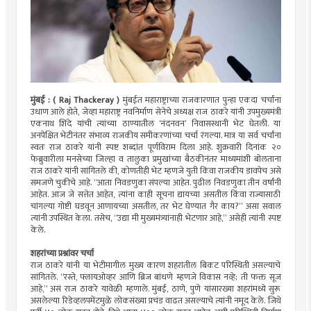
मुंबई : ( Raj Thackeray )
मुंबईत महाराष्ट्राच्या राजकारणात पुन्हा एकदा चर्चांना
उधाण आले होते, जेव्हा महाराष्ट्र नवनिर्माण सेनेचे अध्यक्ष राज ठाकरे यांनी उपमुख्यमंत्री
एकनाथ शिंदे यांची त्यांच्या ठाण्यातील ‘नंदनवन’ निवासस्थानी भेट घेतली. या
अनपेक्षित भेटीनंतर संभाव्य राजकीय समीकरणांच्या चर्चा रंगल्या. मात्र या सर्व चर्चांना
स्वतः राज ठाकरे यांनी स्पष्ट शब्दांत पूर्णविराम दिला आहे. शुक्रवारी दिनांक २०
फेब्रुवारीला मनसेच्या जिल्हा व तालुका प्रमुखांच्या बैठकीनंतर माध्यमांशी बोलताना
राज ठाकरे यांनी सांगितले की, कोणतीही भेट म्हणजे युती किंवा राजकीय डावपेच असे
समजणे चुकीचे आहे. “आता निवडणुका संपल्या आहेत. पुढील निवडणुका तीन वर्षांनी
आहेत. आज जे सत्तेत आहेत, त्यांना काही सूचना द्यायच्या असतील किंवा राज्यासाठी
चांगल्या गोष्टी घडवून आणायच्या असतील, तर भेट घेण्यात गैर काय?” असा सवाल
त्यांनी उपस्थित केला. तसेच, “उद्या मी मुख्यमंत्र्यांनाही भेटणार आहे,” असेही त्यांनी स्पष्ट
केले.
शहरांच्या प्रश्नांवर चर्चा
राज ठाकरे यांनी या भेटीमागील मुख्य कारण शहरांतील बिकट परिस्थिती असल्याचे
सांगितले. “रस्ते, फ्लायओव्हर आणि ब्रिज बांधणे म्हणजे विकास नव्हे; ती फक्त सूज
आहे,” असं राज ठाकरे यावेळी म्हणाले. मुंबई, ठाणे, पुणे यांसारख्या शहरांमध्ये सुरू
असलेल्या रिडेव्हलपमेंटमुळे लोकसंख्या प्रचंड वाढत असल्याचे त्यांनी नमूद केले. जिथे