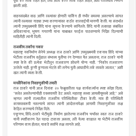
पूर्वी ४० लोक राहत होते, तिथे आता ४०० लोक राहत आहेत, अशी परिस्थिती निर्माण
झाली आहे.
वाहनसंख्येत वाढ आणि रस्त्यांवर होणारी पार्किंग ही गंभीर समस्या असल्याचे सांगत
त्यांनी रस्त्यावर गाड्या उभ्या करणाऱ्यांवर कठोर कारवाईची मागणी केली. या संदर्भात
त्यांनी उपमुख्यमंत्री शिंदे यांना सूचना केल्याचे सांगितले. शिंदे यांनी तत्काळ संबंधित
अधिकाऱ्यांना, भुषण गगराणी यांना याबाबत फाईल पाठवण्याचे निर्देश दिल्याची
माहितीही त्यांनी दिली.
राजकीय तर्कांना नकार
महाराष्ट्र नवनिर्माण सेनेचे अध्यक्ष राज ठाकरे आणि उपमुख्यमंत्री एकनाथ शिंदे यांच्या
भेटीला राजकीय वर्तुळात संभाव्य युतीचा रंग देण्यात येत असताना, राज ठाकरे यांनी
स्पष्ट केले की प्रत्येक भेटीतून राजकारण शोधणे योग्य नाही. “निकोप राजकारण
उरलेले नाही. कुणी कुणाला भेटले की लगेच युती-आघाडीचे तर्क लावले जातात,” अशी
खंत त्यांनी व्यक्त केली.
मनसैनिकांना निवडणुकीची तयारी
राज ठाकरे यांनी आज दिनांक २० फेब्रुवारीला पक्ष कार्यकर्त्यांना स्पष्ट संदेश दिला.
“सत्तेत असलेल्यांचीही एक्सपायरी डेट असते. महाराष्ट्र सध्या आयसीयूमध्ये आहे,” असे
म्हणत त्यांनी राज्यातील राजकीय परिस्थितीवर टीका केली. मात्र ही परिस्थिती
कायमस्वरूपी नसल्याचे सांगत त्यांनी आंदोलनांपेक्षा आगामी निवडणुकीवर लक्ष
केंद्रित करण्याचे निर्देश दिले.
एकूणच, शिंदे-ठाकरे भेटीमुळे निर्माण झालेल्या राजकीय चर्चांवर स्वतः राज ठाकरे
यांनी स्पष्टीकरण देत पडदा टाकला असला, तरी येत्या काळात या भेटीचे राजकीय
परिणाम काय होतात, याकडे सर्वांचे लक्ष लागले आहे.