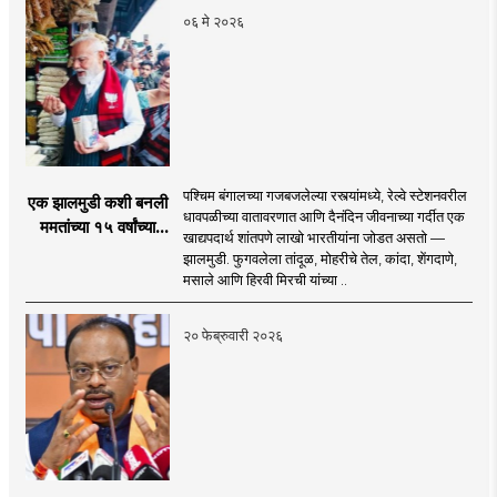
०६ मे २०२६
पश्चिम बंगालच्या गजबजलेल्या रस्त्यांमध्ये, रेल्वे स्टेशनवरील
एक झालमुडी कशी बनली
धावपळीच्या वातावरणात आणि दैनंदिन जीवनाच्या गर्दीत एक
ममतांच्या १५ वर्षांच्या
खाद्यपदार्थ शांतपणे लाखो भारतीयांना जोडत असतो —
सत्तासुरुंगाचं कारण?
झालमुडी. फुगवलेला तांदूळ, मोहरीचे तेल, कांदा, शेंगदाणे,
मसाले आणि हिरवी मिरची यांच्या ..
२० फेब्रुवारी २०२६