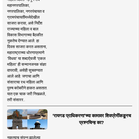
महानगरपालिका,
नगरपालिका, नगरपंचायत व
ग्रामपंचायतींमध्येदेखील
साजरा करावा, असे निर्देश
राज्याच्या महिला व बाल
विकास विभागाच्या बैठकीत
नुकतेच देण्यात आले. हा
दिवस साजरा करत असताना,
महाराष्ट्राच्या धोरणाप्रमाणे
'विधवा' या शब्दाऐवजी 'एकल
महिला' ही सन्मानजनक संज्ञा
वापरावी, असेही सुचवण्यात
आले आहे. जगाचा आणि
संसाराचा रथ महिला आणि
पुरुष बरोबरीने हाकत असतात.
यात एक चाक जरी निखळले,
तरी संसारर..
‘रायगड प्राधिकरणा’च्या कामावर शिवप्रेमींकडूनच
प्रश्नचिन्ह का?
नुकत्याच संपन्न झालेल्या