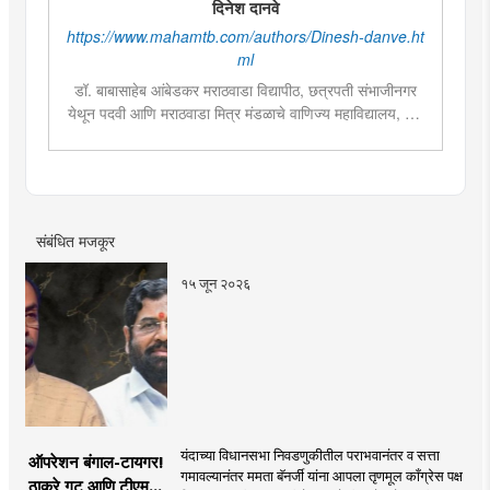
दिनेश दानवे
https://www.mahamtb.com/authors/Dinesh-danve.ht
ml
डॉ. बाबासाहेब आंबेडकर मराठवाडा विद्यापीठ, छत्रपती संभाजीनगर
येथून पदवी आणि मराठवाडा मित्र मंडळाचे वाणिज्य महाविद्यालय, पुणे
येथून पत्रकारिता अभ्यासक्रमात पदव्युत्तर शिक्षण पूर्ण केले आहे.
डिजिटल आणि सोशल मीडिया हाताळण्याचा अनुभव असून राजकारण,
मनोरंजन आणि शेती या विषयांमध्ये विशेष रस आहे. प्रिंट आणि
डिजिटल माध्यमांमध्ये इंटर्नशिपचा अनुभव घेतला असून सध्या दै. मुंबई
तरुण भारत मध्ये वेब उपसंपादक म्हणून कार्यरत आहेत.
संबंधित मजकूर
१५ जून २०२६
यंदाच्या विधानसभा निवडणुकीतील पराभवानंतर व सत्ता
ऑपरेशन बंगाल-टायगर!
गमावल्यानंतर ममता बॅनर्जी यांना आपला तृणमूल काँग्रेस पक्ष
ठाकरे गट आणि टीएमसी