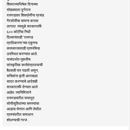
शिवराज्याभिषेक दिनाच्या
सोहळ्याला दुर्गराज
रायगडावर शिवप्रेमींना प्रचंड
गैरसोयींचा सामना करावा
लागला. त्यामुळे सरकारतर्फे
६०० कोटींचा निधी
दिल्यानंतरही ‘रायगड
प्राधिकरणा’च्या एकूणच
कामकाजावरही प्रश्नचिन्ह
उपस्थित करण्यात आले.
यासंदर्भात नुकतीच
सांस्कृतिक कार्यमंत्रालयाची
बैठकही पार पडली असून,
सचिवांना कृती आराखडा
सादर करण्याचे आदेशही
सरकारतर्फे देण्यात आले
आहेत. त्यानिमित्ताने
रायगडावरील पायाभूत
सोयीसुविधांच्या समस्यांचा
आढावा घेणारा आणि तेथील
प्रश्नांवरील समाधान
शोधण्याची गरज ..