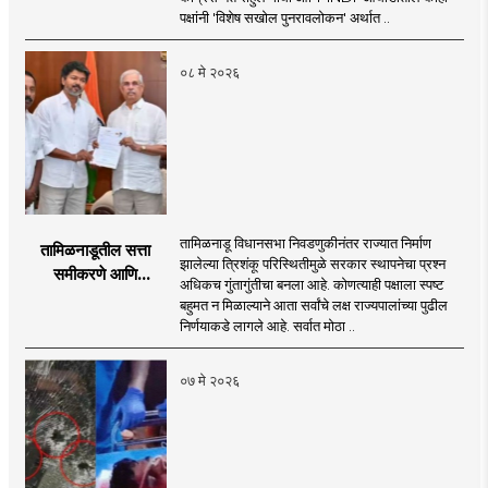
राजकारण
पक्षांनी 'विशेष सखोल पुनरावलोकन' अर्थात ..
०८ मे २०२६
तामिळनाडू विधानसभा निवडणुकीनंतर राज्यात निर्माण
तामिळनाडूतील सत्ता
झालेल्या त्रिशंकू परिस्थितीमुळे सरकार स्थापनेचा प्रश्न
समीकरणे आणि
अधिकच गुंतागुंतीचा बनला आहे. कोणत्याही पक्षाला स्पष्ट
घटनात्मक वास्तव;
बहुमत न मिळाल्याने आता सर्वांचे लक्ष राज्यपालांच्या पुढील
तामिळनाडूमधील सत्ता
निर्णयाकडे लागले आहे. सर्वात मोठा ..
स्थापनेचा पेच आणि
राज्यपालांच्या भूमिकेभोवती
०७ मे २०२६
रंगलेली चर्चा