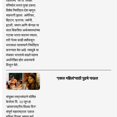
पडलेल्या 'जी-७' शिखर
परिषदेत भारत पुन्हा एकदा
विशेष निमंत्रित देश म्हणून
सहभागी झाला. अमेरिका,
ब्रिटन, फ्रान्स, जर्मनी,
इटली, जपान आणि कॅनडा या
सात विकसित अर्थव्यवस्थांच्या
गटाचा भारत सदस्य नसला,
तरी गेल्या काही वर्षांपासून
भारताला सातत्याने निमंत्रित
करण्यात येत आहे. त्यामुळे या
मंचावर भारताचे वाढते महत्त्व
अधोरेखित होत असल्याचे
दिसून येते...
'एकल महिलां'साठी पुढचे पाऊल
संयुक्त राष्ट्रसंघाने घोषित
केलेला दि. २३ जून हा
'आंतरराष्ट्रीय विधवा दिन'
संपूर्ण महाराष्ट्रात 'एकल
महिला दिवस' म्हणून सर्व