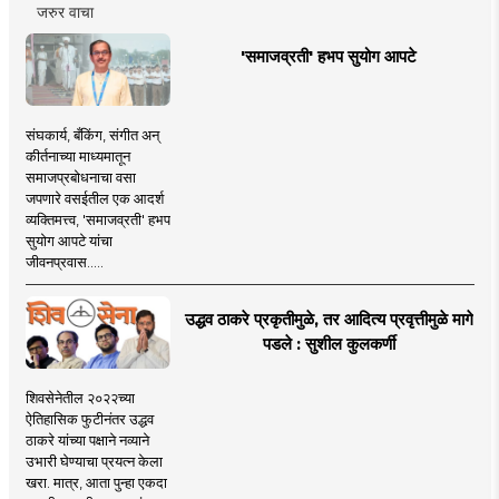
जरुर वाचा
'समाजव्रती' हभप सुयोग आपटे
संघकार्य, बँकिंग, संगीत अन्
कीर्तनाच्या माध्यमातून
समाजप्रबोधनाचा वसा
जपणारे वसईतील एक आदर्श
व्यक्तिमत्त्व, 'समाजव्रती' हभप
सुयोग आपटे यांचा
जीवनप्रवास.....
उद्धव ठाकरे प्रकृतीमुळे, तर आदित्य प्रवृत्तीमुळे मागे
पडले : सुशील कुलकर्णी
शिवसेनेतील २०२२च्या
ऐतिहासिक फुटीनंतर उद्धव
ठाकरे यांच्या पक्षाने नव्याने
उभारी घेण्याचा प्रयत्न केला
खरा. मात्र, आता पुन्हा एकदा