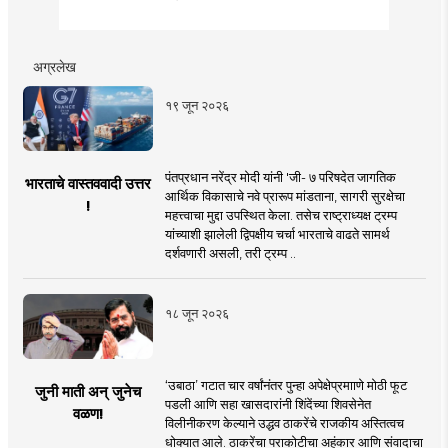
अग्रलेख
१९ जून २०२६
पंतप्रधान नरेंद्र मोदी यांनी 'जी- ७ परिषदेत जागतिक
भारताचे वास्तववादी उत्तर
आर्थिक विकासाचे नवे प्रारूप मांडताना, सागरी सुरक्षेचा
!
महत्त्वाचा मुद्दा उपस्थित केला. तसेच राष्ट्राध्यक्ष ट्रम्प
यांच्याशी झालेली द्विपक्षीय चर्चा भारताचे वाढते सामर्थ
दर्शवणारी असली, तरी ट्रम्प ..
१८ जून २०२६
‘उबाठा’ गटात चार वर्षांनंतर पुन्हा अपेक्षेप्रमााणे मोठी फूट
जुनी माती अन् जुनेच
पडली आणि सहा खासदारांनी शिंदेंच्या शिवसेनेत
वळण!
विलीनीकरण केल्याने उद्धव ठाकरेंचे राजकीय अस्तित्वच
धोक्यात आले. ठाकरेंचा पराकोटीचा अहंकार आणि संवादाचा