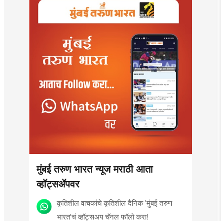
मुंबई तरुण भारत न्यूज मराठी आता
व्हॉट्सॲपवर
कृतिशील वाचकांचे कृतिशील दैनिक 'मुंबई तरुण
भारत'चं व्हॉट्सअप चॅनल फॉलो करा!