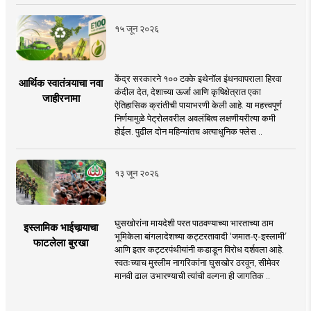
१५ जून २०२६
केंद्र सरकारने १०० टक्के इथेनॉल इंधनवापराला हिरवा
आर्थिक स्वातंत्र्याचा नवा
कंदील देत, देशाच्या ऊर्जा आणि कृषिक्षेत्रात एका
जाहीरनामा
ऐतिहासिक क्रांतीची पायाभरणी केली आहे. या महत्त्वपूर्ण
निर्णयामुळे पेट्रोलवरील अवलंबित्व लक्षणीयरीत्या कमी
होईल. पुढील दोन महिन्यांतच अत्याधुनिक फ्लेस ..
१३ जून २०२६
घुसखोरांना मायदेशी परत पाठवण्याच्या भारताच्या ठाम
इस्लामिक भाईचार्‍याचा
भूमिकेला बांगलादेशच्या कट्टरतावादी ‘जमात-ए-इस्लामी’
फाटलेला बुरखा
आणि इतर कट्टरपंथीयांनी कडाडून विरोध दर्शवला आहे.
स्वतःच्याच मुस्लीम नागरिकांना घुसखोर ठरवून, सीमेवर
मानवी ढाल उभारण्याची त्यांची वल्गना ही जागतिक ..