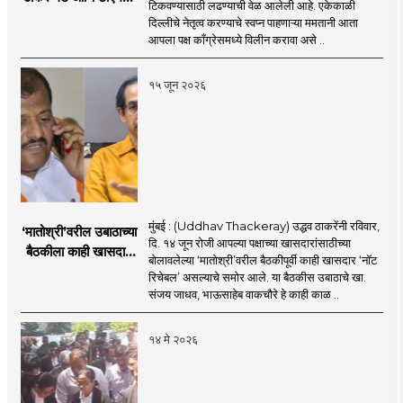
टिकवण्यासाठी लढण्याची वेळ आलेली आहे. एकेकाळी
खासदार एनडीएला पाठिंबा
दिल्लीचे नेतृत्व करण्याचे स्वप्न पाहणाऱ्या ममतानी आता
देणार?
आपला पक्ष काँग्रेसमध्ये विलीन करावा असे ..
१५ जून २०२६
मुंबई : (Uddhav Thackeray) उद्धव ठाकरेंनी रविवार,
‘मातोश्री’वरील उबाठाच्या
दि. १४ जून रोजी आपल्या पक्षाच्या खासदारांसाठीच्या
बैठकीला काही खासदार
बोलावलेल्या ‘मातोश्री’वरील बैठकीपूर्वी काही खासदार ‘नॉट
‘नॉट रिचेबल’
रिचेबल’ असल्याचे समोर आले. या बैठकीस उबाठाचे खा.
संजय जाधव, भाऊसाहेब वाकचौरे हे काही काळ ..
१४ मे २०२६