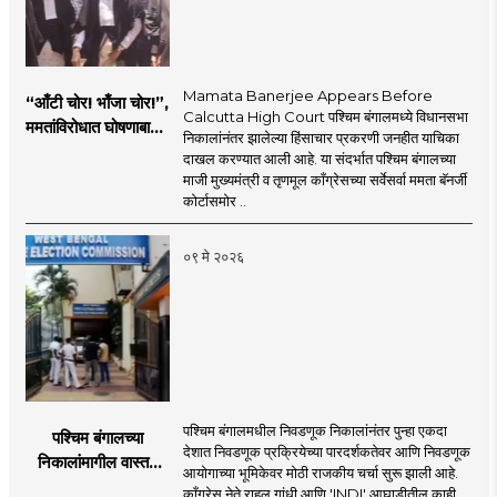
Mamata Banerjee Appears Before
“आँटी चोर! भाँजा चोर!”,
Calcutta High Court पश्चिम बंगालमध्ये विधानसभा
ममतांविरोधात घोषणाबाजी,
निकालांनंतर झालेल्या हिंसाचार प्रकरणी जनहीत याचिका
कोर्टात नेमकं काय
दाखल करण्यात आली आहे. या संदर्भात पश्चिम बंगालच्या
घडलं?
माजी मुख्यमंत्री व तृणमूल काँग्रेसच्या सर्वेसर्वा ममता बॅनर्जी
कोर्टासमोर ..
०९ मे २०२६
पश्चिम बंगालमधील निवडणूक निकालांनंतर पुन्हा एकदा
पश्चिम बंगालच्या
देशात निवडणूक प्रक्रियेच्या पारदर्शकतेवर आणि निवडणूक
निकालांमागील वास्तव
आयोगाच्या भूमिकेवर मोठी राजकीय चर्चा सुरू झाली आहे.
आणि ‘एसआयआर’ वादाचे
काँग्रेस नेते राहुल गांधी आणि 'INDI' आघाडीतील काही