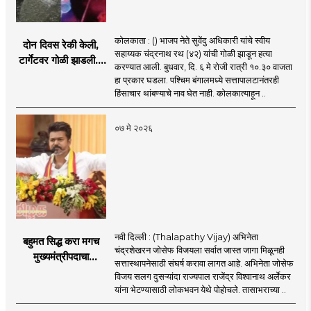
कोलकाता : () भाजप नेते सुवेंदु अधिकारी यांचे स्वीय
दोन दिवस रेकी केली,
सहाय्यक चंद्रनाथ रथ (४२) यांची गोळी झाडून हत्या
टार्गेटवर गोळी झाडली...
करण्यात आली. बुधवार, दि. ६ मे रोजी रात्री १०.३० वाजता
सुवेंदु अधिकारींच्या पीएची
हा प्रकार घडला. पश्चिम बंगालमध्ये सत्तापालटानंतरही
हत्या-कोल्ड ब्लडेड
हिंसाचार थांबण्याचे नाव घेत नाही. कोलकात्याहून ..
मर्डर?
०७ मे २०२६
नवी दिल्ली : (Thalapathy Vijay) अभिनेता
बहुमत सिद्ध करा मगच
चंद्रशेखरन जोसेफ विजयला सर्वात जास्त जागा मिळूनही
मुख्यमंत्रीपदाचा
सत्तास्थापनेसाठी संघर्ष करावा लागत आहे. अभिनेता जोसेफ
शपथविधी! जोसेफ विजय
विजय सलग दुसऱ्यांदा राज्यपाल राजेंद्र विश्वानाथ अर्लेकर
यांचा शपथविधी लांबणीवर
यांना भेटण्यासाठी लोकभवन येथे पोहोचले. तासाभराच्या ..