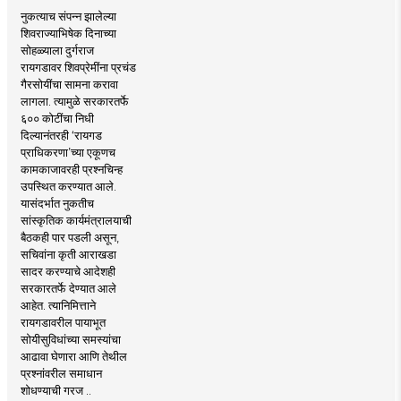
नुकत्याच संपन्न झालेल्या
शिवराज्याभिषेक दिनाच्या
सोहळ्याला दुर्गराज
रायगडावर शिवप्रेमींना प्रचंड
गैरसोयींचा सामना करावा
लागला. त्यामुळे सरकारतर्फे
६०० कोटींचा निधी
दिल्यानंतरही ‘रायगड
प्राधिकरणा’च्या एकूणच
कामकाजावरही प्रश्नचिन्ह
उपस्थित करण्यात आले.
यासंदर्भात नुकतीच
सांस्कृतिक कार्यमंत्रालयाची
बैठकही पार पडली असून,
सचिवांना कृती आराखडा
सादर करण्याचे आदेशही
सरकारतर्फे देण्यात आले
आहेत. त्यानिमित्ताने
रायगडावरील पायाभूत
सोयीसुविधांच्या समस्यांचा
आढावा घेणारा आणि तेथील
प्रश्नांवरील समाधान
शोधण्याची गरज ..