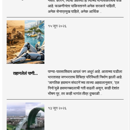
नसते. कारण, त्यांची अवस्था ही त्यांच्या मानसिकतेचेच फळ
आहे. फाळणीनंतर पाकिस्तानने अनेक सरकारे पाहिली,
अनेक सेनाप्रमुख पाहिले, अनेक आर्थिक ..
१५ जून २०२६
पाण्या-पावसाशिवाय आपलं जग अधुरं आहे. आताच्या घडीला
तहानलेलं पाणी...
भारतासह जगभरातच विचित्र परिस्थिती निर्माण झाली आहे.
‘जागतिक हवामान संघटने’च्या ताज्या अहवालानुसार, ‘एल
निनो’मुळे हवामानबदलाची गती वाढली असून, काही देशांत
भीषण पूर, तर काही भागांत तीव्र दुष्काळी ..
१३ जून २०२६