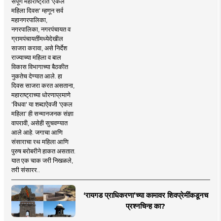
संपूर्ण महाराष्ट्रात 'एकल
महिला दिवस' म्हणून सर्व
महानगरपालिका,
नगरपालिका, नगरपंचायत व
ग्रामपंचायतींमध्येदेखील
साजरा करावा, असे निर्देश
राज्याच्या महिला व बाल
विकास विभागाच्या बैठकीत
नुकतेच देण्यात आले. हा
दिवस साजरा करत असताना,
महाराष्ट्राच्या धोरणाप्रमाणे
'विधवा' या शब्दाऐवजी 'एकल
महिला' ही सन्मानजनक संज्ञा
वापरावी, असेही सुचवण्यात
आले आहे. जगाचा आणि
संसाराचा रथ महिला आणि
पुरुष बरोबरीने हाकत असतात.
यात एक चाक जरी निखळले,
तरी संसारर..
‘रायगड प्राधिकरणा’च्या कामावर शिवप्रेमींकडूनच
प्रश्नचिन्ह का?