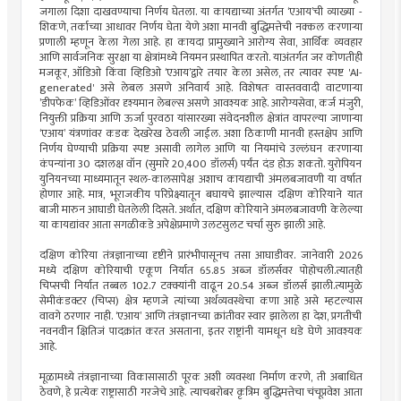
जगाला दिशा दाखवण्याचा निर्णय घेतला. या कायद्याच्या अंतर्गत ‌‘एआय‌’ची व्याख्या -
शिकणे, तर्काच्या आधावर निर्णय घेता येणे अशा मानवी बुद्धिमत्तेची नक्कल करणाऱ्या
प्रणाली म्हणून केला गेला आहे. हा कायदा प्रामुख्याने आरोग्य सेवा, आर्थिक व्यवहार
आणि सार्वजनिक सुरक्षा या क्षेत्रांमध्ये नियमन प्रस्थापित करतो. याअंतर्गत जर कोणतीही
मजकूर, ऑडिओ किंवा व्हिडिओ ‌‘एआय‌’द्वारे तयार केला असेल, तर त्यावर स्पष्ट 'AI-
generated' असे लेबल असणे अनिवार्य आहे. विशेषतः वास्तववादी वाटणाऱ्या
‌’डीपफेक‌’ व्हिडिओंवर दृश्यमान लेबल्स असणे आवश्यक आहे. आरोग्यसेवा, कर्ज मंजुरी,
नियुक्ती प्रक्रिया आणि ऊर्जा पुरवठा यांसारख्या संवेदनशील क्षेत्रांत वापरल्या जाणाऱ्या
‌‘एआय‌’ यंत्रणांवर कडक देखरेख ठेवली जाईल. अशा ठिकाणी मानवी हस्तक्षेप आणि
निर्णय घेण्याची प्रक्रिया स्पष्ट असावी लागेल आणि या नियमांचे उल्लंघन करणाऱ्या
कंपन्यांना 30 दशलक्ष वॉन (सुमारे 20,400 डॉलर्स) पर्यंत दंड होऊ शकतो. युरोपियन
युनियनच्या माध्यमातून स्थल-कालसापेक्ष अशाच कायद्याची अंमलबजावणी या वर्षात
होणार आहे. मात्र, भूराजकीय परिप्रेक्ष्यातून बघायचे झाल्यास दक्षिण कोरियाने यात
बाजी मारुन आघाडी घेतलेली दिसते. अर्थात, दक्षिण कोरियाने अंमलबजावणी केलेल्या
या कायद्यांवर आता सगळीकडे अपेक्षेप्रमाणे उलटसुलट चर्चा सुरु झाली आहे.
दक्षिण कोरिया तंत्रज्ञानाच्या दृष्टीने प्रारंभीपासूनच तसा आघाडीवर. जानेवारी 2026
मध्ये दक्षिण कोरियाची एकूण निर्यात 65.85 अब्ज डॉलर्सवर पोहोचली.त्यातही
चिप्सची निर्यात तब्बल 102.7 टक्क्यांनी वाढून 20.54 अब्ज डॉलर्स झाली.त्यामुळे
सेमीकंडक्टर (चिप्स) क्षेत्र म्हणजे त्यांच्या अर्थव्यवस्थेचा कणा आहे असे म्हटल्यास
वावगे ठरणार नाही. ‌‘एआय‌’ आणि तंत्रज्ञानच्या क्रांतीवर स्वार झालेला हा देश, प्रगतीची
नवनवीन क्षितिजं पादक्रांत करत असताना, इतर राष्ट्रांनी यामधून धडे घेणे आवश्यक
आहे.
मूळामध्ये तंत्रज्ञानाच्या विकासासाठी पूरक अशी व्यवस्था निर्माण करणे, ती अबाधित
ठेवणे, हे प्रत्येक राष्ट्रासाठी गरजेचे आहे. त्याचबरोबर कृत्रिम बुद्धिमत्तेचा चंचूप्रवेश आता