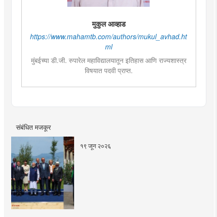
मुकुल आव्हाड
https://www.mahamtb.com/authors/mukul_avhad.ht
ml
मुंबईच्या डी.जी. रुपारेल महाविद्यालयातून इतिहास आणि राज्यशास्त्र
विषयात पदवी प्राप्त.
राज्यशास्त्र विषयात पदव्युत्तर शिक्षण. आकाशवाणीच्या युवा वाणी
साठी विविध विषयांवर कार्यक्रम सादर केले.वाचनाची आवड.
कथाकथन, काव्य वाचन,कथा लेखन यात विशेष रुची तसेच पुरस्कार
प्राप्त. महाविद्यालयात असताना, नाटकात काम केले त्याच सोबत
नाट्यलेखनाचा अनुभव.
संबंधित मजकूर
१९ जून २०२६