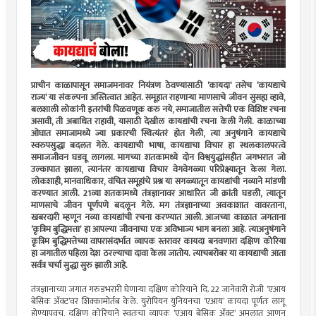
प्राचीन काळापासून समाजमनावर नियंत्रण ठेवण्यासाठी ‌‘कायदा‌’ तसेच ‌‘कायद्याचे
राज्य‌’ या संकल्पना अस्तित्वात आहेत. समूहात राहणाऱ्या माणसाचे जीवन सुसह्य व्हावे,
बलशाली लोकांनी इतरांची पिळवणूक करु नये, समाजातील सत्तेची एक विशिष्ट रचना
असावी, ती अबाधित राहावी, यासाठी देखील कायद्यांची रचना केली गेली. काळाच्या
ओघात समाजामध्ये ज्या प्रकारची स्थित्यंतरं होत गेली, त्या अनुषंगाने कायद्याचे
स्वरुपसुद्धा बदलत गेले. कायद्याची भाषा, कायद्याचा विचार हा स्थलकालपरत्वे
समाजजीवन घडवू लागला. मागच्या शतकामध्ये दोन विश्वयुद्धांसहीत जगभरात जो
उल्कापात झाला, त्यानंतर कायद्याचा विचार वेगवेगळ्या परिप्रेक्ष्यातून केला गेला.
लोकशाही, मानवाधिकार, वंचित समूहांचे प्रश्न या सगळ्यातून कायद्यांची नव्याने मांडणी
करण्यात आली. 21व्या शतकामध्ये तंत्रज्ञानावर आधारित जी क्रांती घडली, त्यातून
माणसाचे जीवन पूर्णपणे बदलून गेले. मग तंत्रज्ञानाच्या अवकाशात वावरताना,
खबरदारी म्हणून नव्या कायद्यांची रचना करण्यात आली. आजच्या काळात जगताना
‌‘कृत्रिम बुद्धिमत्ता‌’ हा आपल्या जीवनाचा एक अविभाज्य भाग बनला आहे. त्याअनुषंगाने
कृत्रिम बुद्धिमत्तेच्या वापरासंदर्भात व्यापक स्तरावर कायदा बनवणारा दक्षिण कोरिया
हा जगातील पहिला देश ठरल्याचा दावा केला जातोय. त्याचबरोबर या कायद्याची आता
सर्वत्र चर्चा सुद्धा सुरु झाली आहे.
तंत्रज्ञानाच्या जगात गरुडभरारी घेणाऱ्या दक्षिण कोरियाने दि. 22 जानेवारी रोजी ‌’एआय
बेसिक ॲक्ट‌’वर शिक्कामोर्तब केले. युरोपियन युनियनचा ‌‘एआय‌’ कायदा पूर्णतः लागू
होण्यापूवच, दक्षिण कोरियाने स्वतःचा व्यापक ‌’एआय बेसिक ॲक्ट‌’ अमलात आणून