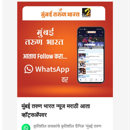
मुंबई तरुण भारत न्यूज मराठी आता
व्हॉट्सॲपवर
कृतिशील वाचकांचे कृतिशील दैनिक 'मुंबई तरुण