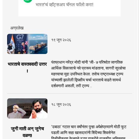
भारत'चं व्हॉट्सअप चॅनल फॉलो करा!
अग्रलेख
१९ जून २०२६
पंतप्रधान नरेंद्र मोदी यांनी 'जी- ७ परिषदेत जागतिक
भारताचे वास्तववादी उत्तर
आर्थिक विकासाचे नवे प्रारूप मांडताना, सागरी सुरक्षेचा
!
महत्त्वाचा मुद्दा उपस्थित केला. तसेच राष्ट्राध्यक्ष ट्रम्प
यांच्याशी झालेली द्विपक्षीय चर्चा भारताचे वाढते सामर्थ
दर्शवणारी असली, तरी ट्रम्प ..
१८ जून २०२६
‘उबाठा’ गटात चार वर्षांनंतर पुन्हा अपेक्षेप्रमााणे मोठी फूट
जुनी माती अन् जुनेच
पडली आणि सहा खासदारांनी शिंदेंच्या शिवसेनेत
वळण!
विलीनीकरण केल्याने उद्धव ठाकरेंचे राजकीय अस्तित्वच