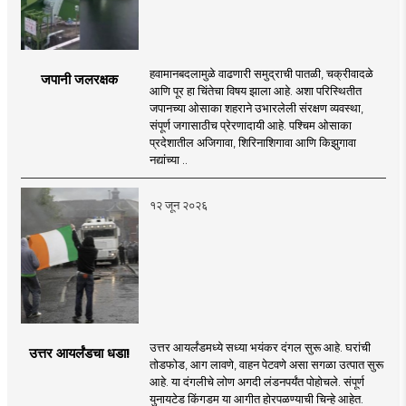
हवामानबदलामुळे वाढणारी समुद्राची पातळी, चक्रीवादळे
जपानी जलरक्षक
आणि पूर हा चिंतेचा विषय झाला आहे. अशा परिस्थितीत
जपानच्या ओसाका शहराने उभारलेली संरक्षण व्यवस्था,
संपूर्ण जगासाठीच प्रेरणादायी आहे. पश्चिम ओसाका
प्रदेशातील अजिगावा, शिरिनाशिगावा आणि किझुगावा
नद्यांच्या ..
१२ जून २०२६
उत्तर आयर्लंडमध्ये सध्या भयंकर दंगल सुरू आहे. घरांची
उत्तर आयर्लंडचा धडा!
तोडफोड, आग लावणे, वाहन पेटवणे असा सगळा उत्पात सुरू
आहे. या दंगलीचे लोण अगदी लंडनपर्यंत पोहोचले. संपूर्ण
युनायटेड किंगडम या आगीत होरपळण्याची चिन्हे आहेत.