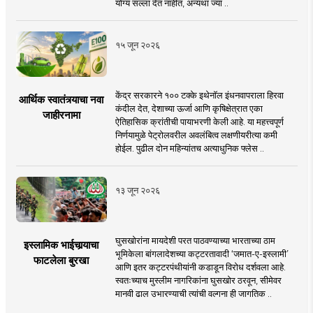
योग्य सल्ला देत नाहीत, अन्यथा ज्या ..
१५ जून २०२६
केंद्र सरकारने १०० टक्के इथेनॉल इंधनवापराला हिरवा
आर्थिक स्वातंत्र्याचा नवा
कंदील देत, देशाच्या ऊर्जा आणि कृषिक्षेत्रात एका
जाहीरनामा
ऐतिहासिक क्रांतीची पायाभरणी केली आहे. या महत्त्वपूर्ण
निर्णयामुळे पेट्रोलवरील अवलंबित्व लक्षणीयरीत्या कमी
होईल. पुढील दोन महिन्यांतच अत्याधुनिक फ्लेस ..
१३ जून २०२६
घुसखोरांना मायदेशी परत पाठवण्याच्या भारताच्या ठाम
इस्लामिक भाईचार्‍याचा
भूमिकेला बांगलादेशच्या कट्टरतावादी ‘जमात-ए-इस्लामी’
फाटलेला बुरखा
आणि इतर कट्टरपंथीयांनी कडाडून विरोध दर्शवला आहे.
स्वतःच्याच मुस्लीम नागरिकांना घुसखोर ठरवून, सीमेवर
मानवी ढाल उभारण्याची त्यांची वल्गना ही जागतिक ..