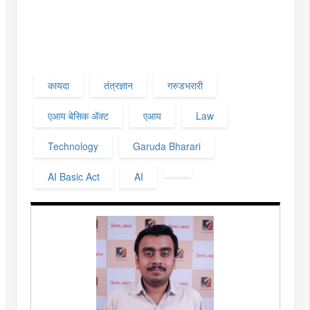
कायदा‌
तंत्रज्ञान
गरुडभरारी
एआय बेसिक ॲक्ट‌
एआय‌
Law
Technology
Garuda Bharari
AI Basic Act
AI