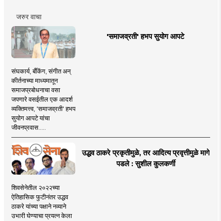
जरुर वाचा
'समाजव्रती' हभप सुयोग आपटे
संघकार्य, बँकिंग, संगीत अन्
कीर्तनाच्या माध्यमातून
समाजप्रबोधनाचा वसा
जपणारे वसईतील एक आदर्श
व्यक्तिमत्त्व, 'समाजव्रती' हभप
सुयोग आपटे यांचा
जीवनप्रवास.....
उद्धव ठाकरे प्रकृतीमुळे, तर आदित्य प्रवृत्तीमुळे मागे
पडले : सुशील कुलकर्णी
शिवसेनेतील २०२२च्या
ऐतिहासिक फुटीनंतर उद्धव
ठाकरे यांच्या पक्षाने नव्याने
उभारी घेण्याचा प्रयत्न केला