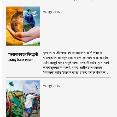
०८ जून २०२६
पृथ्वीवरील जीवनाचा पाया हा वातावरण आणि त्यातील
“हवामानबदलाविरुद्धची
घडामोडींवर अवलंबून आहे. पाऊस, तापमान, वारा, आर्द्रता
लढाई केवळ शासनाची
आणि ऋतूंचे चक्र यांमुळे मानव, वनस्पती आणि प्राणी यांचे
नाही; ती प्रत्येक गावाची,
जीवन सुसंगतपणे चालते. मात्र, अलीकडील काळात
प्रत्येक कुटुंबाची आणि
“हवामान“ आणि “हवामान बदल“ हे शब्द वारंवार ऐकायला ..
विशेषतः प्रत्येक युवकाची
जबाबदारी आहे.
०८ जून २०२६