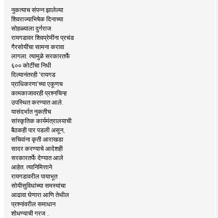
नुकत्याच संपन्न झालेल्या
शिवराज्याभिषेक दिनाच्या
सोहळ्याला दुर्गराज
रायगडावर शिवप्रेमींना प्रचंड
गैरसोयींचा सामना करावा
लागला. त्यामुळे सरकारतर्फे
६०० कोटींचा निधी
दिल्यानंतरही ‘रायगड
प्राधिकरणा’च्या एकूणच
कामकाजावरही प्रश्नचिन्ह
उपस्थित करण्यात आले.
यासंदर्भात नुकतीच
सांस्कृतिक कार्यमंत्रालयाची
बैठकही पार पडली असून,
सचिवांना कृती आराखडा
सादर करण्याचे आदेशही
सरकारतर्फे देण्यात आले
आहेत. त्यानिमित्ताने
रायगडावरील पायाभूत
सोयीसुविधांच्या समस्यांचा
आढावा घेणारा आणि तेथील
प्रश्नांवरील समाधान
शोधण्याची गरज ..