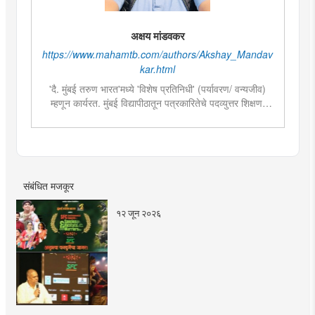
अक्षय मांडवकर
https://www.mahamtb.com/authors/Akshay_Mandav
kar.html
'दै. मुंबई तरुण भारत'मध्ये 'विशेष प्रतिनिधी' (पर्यावरण/ वन्यजीव)
म्हणून कार्यरत. मुंबई विद्यापीठातून पत्रकारितेचे पदव्युत्तर शिक्षण.
गेल्या तीन वर्षांपासून पत्रकारिता क्षेत्रात कार्यरत. पर्यावरण आणि
वन्यजीव क्षेत्राची आवड असल्याने त्यासंबंधीच्या वृत्तांकनामध्ये विशेष
रस. महाराष्ट्रातील महत्वाच्या वन्यजीव संवर्धन आणि संशोधन कार्यात
सहभाग. भारतीय शास्त्रीय नृत्यशैलीतील 'कथ्थक' नृत्यात विशेष
प्राविण्य. देशातील महत्वाच्या शास्त्रीय नृत्य महोत्सव आणि
संबंधित मजकूर
नृत्यविषयक टेलिव्हिजन मालिकांमध्ये सादरीकरण.
१२ जून २०२६