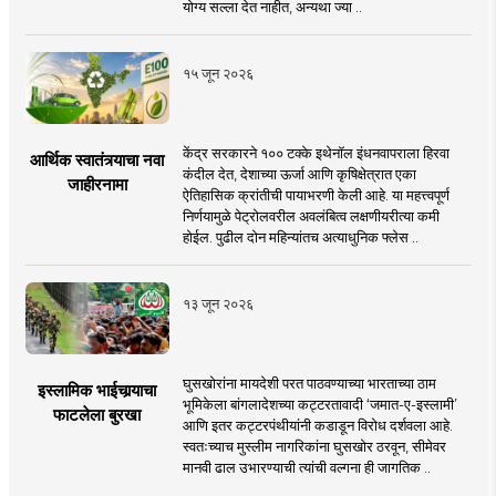
योग्य सल्ला देत नाहीत, अन्यथा ज्या ..
१५ जून २०२६
केंद्र सरकारने १०० टक्के इथेनॉल इंधनवापराला हिरवा
आर्थिक स्वातंत्र्याचा नवा
कंदील देत, देशाच्या ऊर्जा आणि कृषिक्षेत्रात एका
जाहीरनामा
ऐतिहासिक क्रांतीची पायाभरणी केली आहे. या महत्त्वपूर्ण
निर्णयामुळे पेट्रोलवरील अवलंबित्व लक्षणीयरीत्या कमी
होईल. पुढील दोन महिन्यांतच अत्याधुनिक फ्लेस ..
१३ जून २०२६
घुसखोरांना मायदेशी परत पाठवण्याच्या भारताच्या ठाम
इस्लामिक भाईचार्‍याचा
भूमिकेला बांगलादेशच्या कट्टरतावादी ‘जमात-ए-इस्लामी’
फाटलेला बुरखा
आणि इतर कट्टरपंथीयांनी कडाडून विरोध दर्शवला आहे.
स्वतःच्याच मुस्लीम नागरिकांना घुसखोर ठरवून, सीमेवर
मानवी ढाल उभारण्याची त्यांची वल्गना ही जागतिक ..