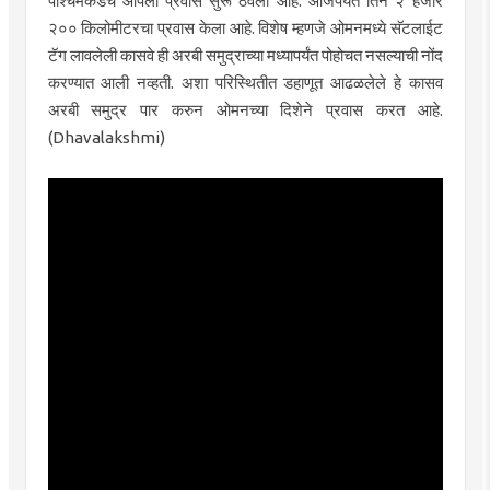
पश्चिमेकडेच आपला प्रवास सुरू ठेवला आहे. आजपर्यंत तिने २ हजार
२०० किलोमीटरचा प्रवास केला आहे. विशेष म्हणजे ओमनमध्ये सॅटलाईट
टॅग लावलेली कासवे ही अरबी समुद्राच्या मध्यापर्यंत पोहोचत नसल्याची नोंद
करण्यात आली नव्हती. अशा परिस्थितीत डहाणूत आढळलेले हे कासव
अरबी समुद्र पार करुन ओमनच्या दिशेने प्रवास करत आहे.
(Dhavalakshmi)