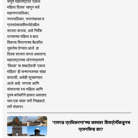
संपूर्ण महाराष्ट्रात 'एकल
महिला दिवस' म्हणून सर्व
महानगरपालिका,
नगरपालिका, नगरपंचायत व
ग्रामपंचायतींमध्येदेखील
साजरा करावा, असे निर्देश
राज्याच्या महिला व बाल
विकास विभागाच्या बैठकीत
नुकतेच देण्यात आले. हा
दिवस साजरा करत असताना,
महाराष्ट्राच्या धोरणाप्रमाणे
'विधवा' या शब्दाऐवजी 'एकल
महिला' ही सन्मानजनक संज्ञा
वापरावी, असेही सुचवण्यात
आले आहे. जगाचा आणि
संसाराचा रथ महिला आणि
पुरुष बरोबरीने हाकत असतात.
यात एक चाक जरी निखळले,
तरी संसारर..
‘रायगड प्राधिकरणा’च्या कामावर शिवप्रेमींकडूनच
प्रश्नचिन्ह का?