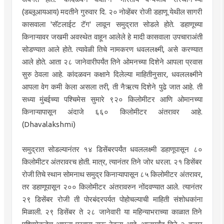
(डब्लूआयआय) मदतीने गुरुवार दि. २० नोव्हेंबर रोजी डहाणू येथील सागरी
कासवाला 'सॅटलाईट टॅग' लावून समुद्रात सोडले होते. डहाणूच्या
किनाऱ्यावर जखमी अवस्थेत वाहून आलेले हे मादी कासवाला उपचाराअंती
सोडण्यात आले होते. त्यावेळी तिचे नामकरण धवललक्ष्मी, असे करण्यात
आले होते. आता २८ जानेवारीपर्यंत तिने ओमनच्या दिशेने आपला प्रवास
सुरु ठेवला आहे. कांदळवन कक्षाने दिलेल्या माहितीनुसार, धवललक्ष्मीने
आपला वेग कमी केला असला तरी, ती नैऋत्य दिशेने पुढे जात आहे. ती
सध्या मुंबईच्या पश्चिमेस सुमारे ९२० किलोमीटर आणि ओमानच्या
किनाऱ्यापासून अंदाजे ६६० किलोमीटर अंतरावर आहे.
(Dhavalakshmi)
समुद्रात सोडल्यानंतर १४ डिसेंबरपर्यंत धवललक्ष्मी डहाणूपासून ८०
किलोमीटर अंतरावरच होती. मात्र, त्यानंतर तिने जोर धरला. २१ डिसेंबर
रोजी तिचे स्थान सोमनाथ समुद्र किनाऱ्यापासून ८५ किलोमीटर अंतरावर,
तर डहाणूपासून २०० किलोमीटर अंतरावरुन नोंदवण्यात आले. त्यानंतर
२९ डिसेंबर रोजी ती पोरबंदरपर्यत पोहोचल्याची माहिती संशोधकांना
मिळाली. २९ डिसेंबर ते २८ जानेवारी या महिन्याभराच्या काळात तिने