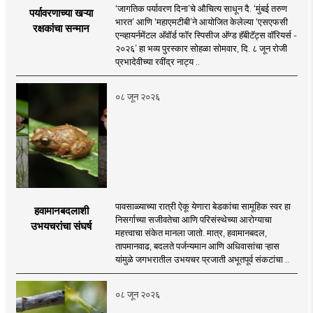
‘जागतिक पर्यावरण दिना’चे औचित्य साधून दै. ‘मुंबई तरुण
पर्यावरणाच्या खऱ्या
भारत’ आणि ‘महाएमटीबी’ने आयोजित केलेल्या ‘एसएफसी
रक्षकांचा सन्मान
एन्व्हायर्नमेंटल अ‍ॅवॉर्ड फॉर स्पिसीज अ‍ॅण्ड हॅबीटॅट्स वॉरियर्स -
२०२६’ हा भव्य पुरस्कार सोहळा सोमवार, दि. ८ जून रोजी
प्रभादेवीच्या रवींद्र नाट्य ..
०८ जून २०२६
पावसाळ्याच्या रात्री ऐकू येणारा बेडकांचा सामूहिक स्वर हा
हवामानबदलाशी
निसर्गाच्या सजीवतेचा आणि परिसंस्थेच्या आरोग्याचा
उभयचरांचा संघर्ष
महत्त्वाचा संकेत मानला जातो. मात्र, हवामानबदल,
तापमानवाढ, बदलते पर्जन्यमान आणि अधिवासांचा ऱ्हास
यांमुळे जगभरातील उभयचर प्रजाती अभूतपूर्व संकटांचा ..
०८ जून २०२६