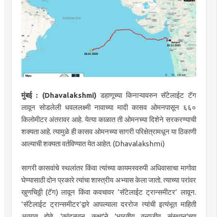
मुंबई : (Dhavalakshmi)
डहाणूच्या किनाऱ्यावरुन सॅटेलाईट टॅग
लावून सोडलेली धवललक्ष्मी नावाच्या मादी कासव ओमनपासून ६६०
किलोमीटर अंतरावर आहे. येत्या काळात ती ओमनच्या दिशेने सरकरण्याची
शक्यता आहे. त्यामुळे ही कासव ओमनच्या सागरी परिक्षेत्रामधून या ठिकाणी
आल्याची शक्यता वर्तविण्यात येत आहेत. (Dhavalakshmi)
सागरी कासवांचे स्थलांतर किंवा त्यांच्या कायमस्वरुपी अधिवासाचा मागोवा
घेण्यासाठी दोन प्रकारे त्यांचा शास्त्रीय अभ्यास केला जातो. त्याच्या परांवर
खुणचिठ्ठी (टॅग) लावून किंवा कवचावर ’सॅटेलाईट ट्रान्समीटर’ लावून.
’सॅटेलाईट ट्रान्समीटर’द्वारे आपल्याला दररोज त्यांची इत्यंभूत माहिती
अवगत होते. 'कांदळवन कक्षा'ने 'भारतीय वन्यजीव संस्थान'च्या