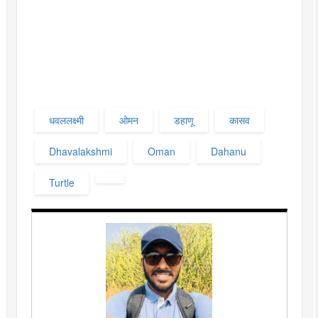
धवललक्ष्मी
ओमन
डहाणू
कासव
Dhavalakshmi
Oman
Dahanu
Turtle