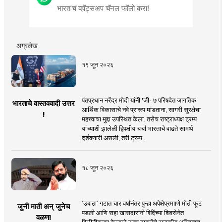
भारत'चं व्हॉट्सअप चॅनल फॉलो करा!
अग्रलेख
१९ जून २०२६
पंतप्रधान नरेंद्र मोदी यांनी 'जी- ७ परिषदेत जागतिक
भारताचे वास्तववादी उत्तर
आर्थिक विकासाचे नवे प्रारूप मांडताना, सागरी सुरक्षेचा
!
महत्त्वाचा मुद्दा उपस्थित केला. तसेच राष्ट्राध्यक्ष ट्रम्प
यांच्याशी झालेली द्विपक्षीय चर्चा भारताचे वाढते सामर्थ
दर्शवणारी असली, तरी ट्रम्प ..
१८ जून २०२६
‘उबाठा’ गटात चार वर्षांनंतर पुन्हा अपेक्षेप्रमााणे मोठी फूट
जुनी माती अन् जुनेच
पडली आणि सहा खासदारांनी शिंदेंच्या शिवसेनेत
वळण!
विलीनीकरण केल्याने उद्धव ठाकरेंचे राजकीय अस्तित्वच