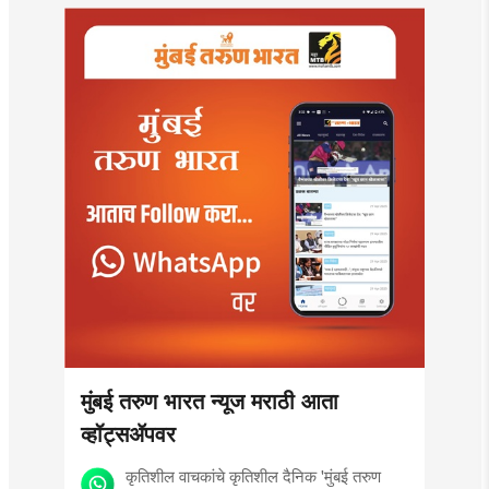
मुंबई तरुण भारत न्यूज मराठी आता
व्हॉट्सॲपवर
कृतिशील वाचकांचे कृतिशील दैनिक 'मुंबई तरुण