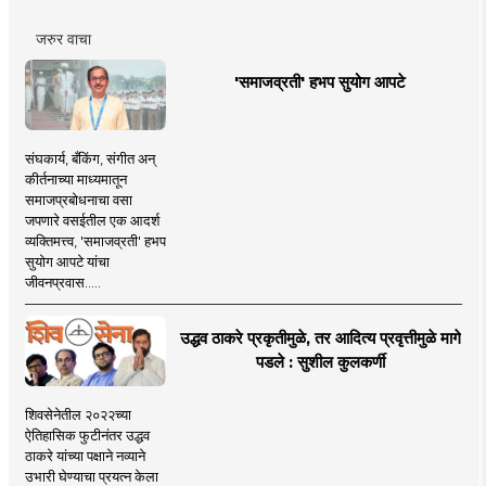
जरुर वाचा
'समाजव्रती' हभप सुयोग आपटे
संघकार्य, बँकिंग, संगीत अन्
कीर्तनाच्या माध्यमातून
समाजप्रबोधनाचा वसा
जपणारे वसईतील एक आदर्श
व्यक्तिमत्त्व, 'समाजव्रती' हभप
सुयोग आपटे यांचा
जीवनप्रवास.....
उद्धव ठाकरे प्रकृतीमुळे, तर आदित्य प्रवृत्तीमुळे मागे
पडले : सुशील कुलकर्णी
शिवसेनेतील २०२२च्या
ऐतिहासिक फुटीनंतर उद्धव
ठाकरे यांच्या पक्षाने नव्याने
उभारी घेण्याचा प्रयत्न केला