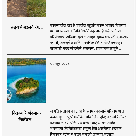
कोकणातील सडे हे वर्षातील बहुतांश काळ ओसाड दिसणारे.
सड्यांचे बदलते रंग...
पण, पावसाळ्यात जैवविविधतेने बहरणारे हे सडे अनोख्या
परिसंस्थेचा अधिवासदेखील आहेत. दुमळ वनस्पती, उभयचर
प्राणी, जलस्रोत आणि पारंपरिक शेती यांचे जीवनचक्र
पावसाशी घट्ट जोडलेले असताना, हवामानबदलामुळे ..
०८ जून २०२६
जागतिक तापमानवाढ आणि हवामानबदलाचे परिणाम आता
वितळणारे अंदमान-
केवळ भूभागापुरते मर्यादित राहिलेले नाहीत; तर त्यांचे तीव्र
निकोबार...
पडसाद सागरी परिसंस्थांवरही उमटू लागले आहेत.
भारताच्या जैवविविधतेचा अमूल्य ठेवा असलेल्या अंदमान-
निकोबार बेटांमध्ये वाढते समुद्री तापमान, प्रवाळ ..