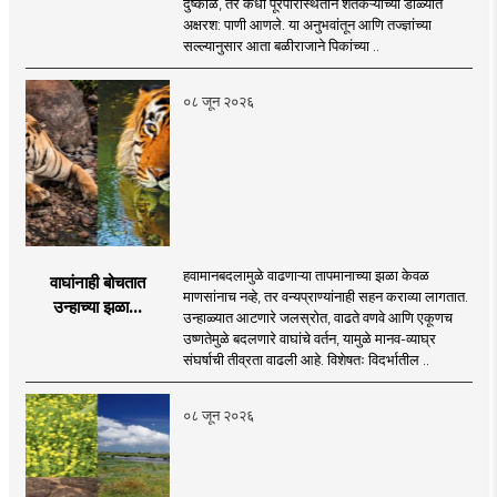
दुष्काळ, तर कधी पूरपरिस्थितीने शेतकऱ्यांच्या डोळ्यांत
अक्षरश: पाणी आणले. या अनुभवांतून आणि तज्ज्ञांच्या
सल्ल्यानुसार आता बळीराजाने पिकांच्या ..
०८ जून २०२६
हवामानबदलामुळे वाढणाऱ्या तापमानाच्या झळा केवळ
वाघांनाही बोचतात
माणसांनाच नव्हे, तर वन्यप्राण्यांनाही सहन कराव्या लागतात.
उन्हाच्या झळा...
उन्हाळ्यात आटणारे जलस्रोत, वाढते वणवे आणि एकूणच
उष्णतेमुळे बदलणारे वाघांचे वर्तन, यामुळे मानव-व्याघ्र
संघर्षाची तीव्रता वाढली आहे. विशेषतः विदर्भातील ..
०८ जून २०२६